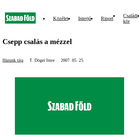
Családi
Közélet
Interjú
Riport
kör
Csepp csalás a mézzel
Házunk tája
T. Dögei Imre
2007. 05. 25.