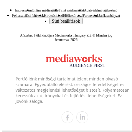
Impresszum
Online médiaajánlat
Print médiaajánlat
Adatvédelmi tájékoztató
Felhasználási feltételek
Hirdetési ászf
Előfizetői ászf
Partnereink
Játékszabályzat
Süti beállítások
A Szabad Föld kiadója a Mediaworks Hungary Zrt. © Minden jog
fenntartva. 2026
Portfóliónk minőségi tartalmat jelent minden olvasó
számára. Egyedülálló elérést, országos lefedettséget és
változatos megjelenési lehetőséget biztosít. Folyamatosan
keressük az új irányokat és fejlődési lehetőségeket. Ez
jövőnk záloga.