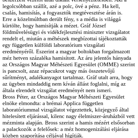
legolcsóbban szállít, azé a polc, övé a pénz. Ha kell,
csalás, hamisítás, a fogyasztók megtévesztése árán is.
Erre a közelmúltban derült fény, s a média is világgá
kürtölte, hogy hamisítják a mézet. Gráf József
földművelésügyi és vidékfejlesztési miniszter vizsgálatot
rendelt el, miután a méhészek megbízottai tájékoztatták
egy független külföldi laboratórium vizsgálati
eredményéről. Eszerint a magyar boltokban forgalmazott
méz hetven százaléka hamisított. Az áru jelentős hányada
az Országos Magyar Méhészeti Egyesület (OMME) szerint
is pancsolt, azaz répacukrot vagy más összetevőjű
sűrítményt, adalékanyagot tartalmaz. Gráf utalt arra, hogy
az ügyben mindaddig nem kíván állást foglalni, míg az
általa elrendelt vizsgálat eredményét nem ismeri.
Bross Péter, az Országos Magyar Méhészeti Egyesület
elnöke elmondta: a brémai Applica független
laboratóriummal vizsgálatot végeztettek, közjegyző által
hitelesített eljárással, kilenc nagy élelmiszer-áruházból vett
mézminta alapján. Bross szerint a hamis mézért elsősorban
a palackozók a felelősek: a méz homogenizálási eljárása
közben szaporítása céljával hígítják.