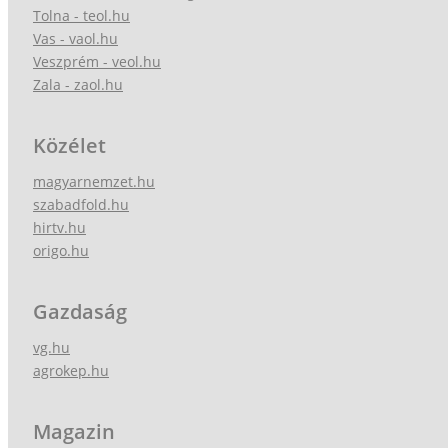
Tolna - teol.hu
Vas - vaol.hu
Veszprém - veol.hu
Zala - zaol.hu
Közélet
magyarnemzet.hu
szabadfold.hu
hirtv.hu
origo.hu
Gazdaság
vg.hu
agrokep.hu
Magazin