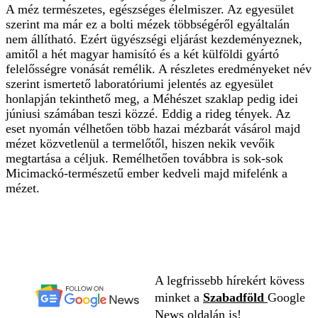
A méz természetes, egészséges élelmiszer. Az egyesület
szerint ma már ez a bolti mézek többségéről egyáltalán
nem állítható. Ezért ügyészségi eljárást kezdeményeznek,
amitől a hét magyar hamisító és a két külföldi gyártó
felelősségre vonását remélik. A részletes eredményeket név
szerint ismertető laboratóriumi jelentés az egyesület
honlapján tekinthető meg, a Méhészet szaklap pedig idei
júniusi számában teszi közzé. Eddig a rideg tények. Az
eset nyomán vélhetően több hazai mézbarát vásárol majd
mézet közvetlenül a termelőtől, hiszen nekik vevőik
megtartása a céljuk. Remélhetően továbbra is sok-sok
Micimackó-természetű ember kedveli majd mifelénk a
mézet.
A legfrissebb hírekért kövess
minket a
Szabadföld
Google
News oldalán is!