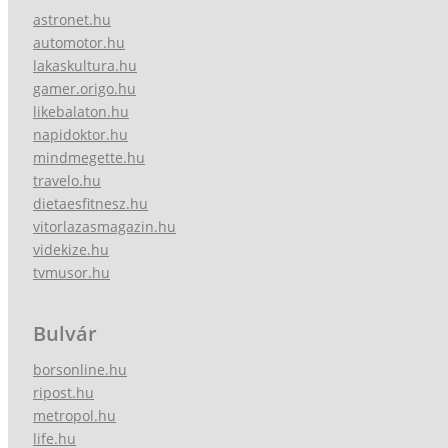
astronet.hu
automotor.hu
lakaskultura.hu
gamer.origo.hu
likebalaton.hu
napidoktor.hu
mindmegette.hu
travelo.hu
dietaesfitnesz.hu
vitorlazasmagazin.hu
videkize.hu
tvmusor.hu
Bulvár
borsonline.hu
ripost.hu
metropol.hu
life.hu