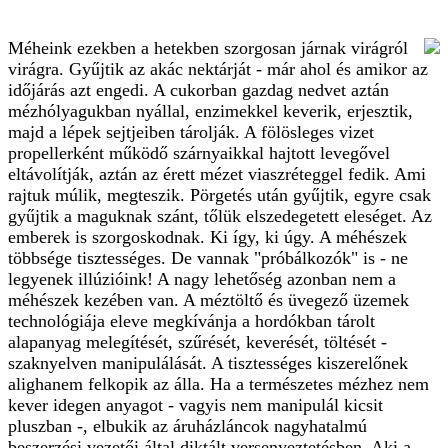
Méheink ezekben a hetekben szorgosan járnak virágról
virágra. Gyűjtik az akác nektárját - már ahol és amikor az
időjárás azt engedi. A cukorban gazdag nedvet aztán
mézhólyagukban nyállal, enzimekkel keverik, erjesztik,
majd a lépek sejtjeiben tárolják. A fölösleges vizet
propellerként működő szárnyaikkal hajtott levegővel
eltávolítják, aztán az érett mézet viaszréteggel fedik. Ami
rajtuk múlik, megteszik. Pörgetés után gyűjtik, egyre csak
gyűjtik a maguknak szánt, tőlük elszedegetett eleséget. Az
emberek is szorgoskodnak. Ki így, ki úgy. A méhészek
többsége tisztességes. De vannak "próbálkozók" is - ne
legyenek illúzióink! A nagy lehetőség azonban nem a
méhészek kezében van. A méztöltő és ­üvegező üzemek
technológiája eleve megkívánja a hordókban tárolt
alapanyag melegítését, szűrését, keverését, töltését -
szaknyelven manipulálását. A tisztességes kiszerelőnek
alighanem felkopik az álla. Ha a természetes mézhez nem
kever idegen anyagot - vagyis nem manipulál kicsit
pluszban -, elbukik az áruházláncok nagyhatalmú
beszerzési vezetői által diktált versenyeztetésben. Aki a