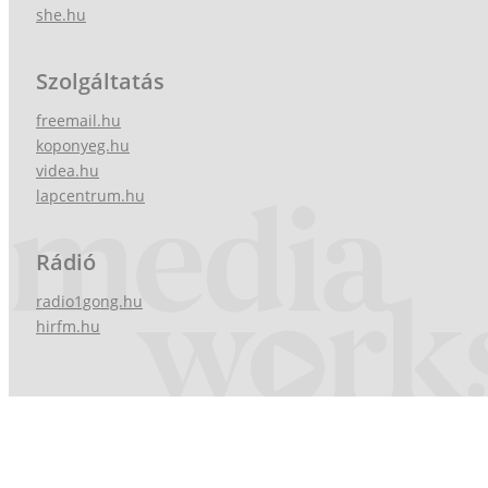
she.hu
Szolgáltatás
freemail.hu
koponyeg.hu
videa.hu
lapcentrum.hu
Rádió
radio1gong.hu
hirfm.hu