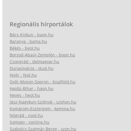
Regionális hírportálok
Bács-Kiskun - baon.hu
Baranya - bama.hu
Békés - beol.hu
Borsod-Abaúj-Zemplén - boon.hu
Csongrád - delmagyar.hu
Dunaújváros - duol.hu
Fejér - feol.hu
Győr-Moson-Sopron - kisalfold.hu
Hajdú-Bihar - haon.hu
Heves - heol.hu
Jász-Nagykun-Szolnok - szoljon.hu
Komárom-Esztergom - kemma.hu
Nógrád - nool.hu
Somogy - sonline.hu
Szabolcs-Szatmár-Bereg - szon.hu