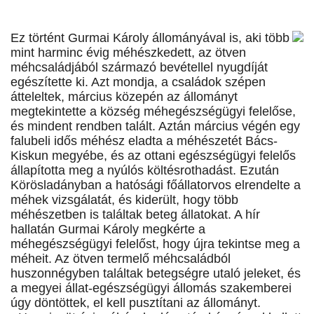
Ez történt Gurmai Károly állományával is, aki több
mint harminc évig méhészkedett, az ötven
méhcsaládjából származó bevétellel nyugdíját
egészítette ki. Azt mondja, a családok szépen
átteleltek, március közepén az állományt
megtekintette a község méhegészségügyi felelőse,
és mindent rendben talált. Aztán március végén egy
falubeli idős méhész eladta a méhészetét Bács-
Kiskun megyébe, és az ottani egészségügyi felelős
állapította meg a nyúlós költésrothadást. Ezután
Körösladányban a hatósági főállatorvos elrendelte a
méhek vizsgálatát, és kiderült, hogy több
méhészetben is találtak beteg állatokat. A hír
hallatán Gurmai Károly megkérte a
méhegészségügyi felelőst, hogy újra tekintse meg a
méheit. Az ötven termelő méhcsaládból
huszonnégyben találtak betegségre utaló jeleket, és
a megyei állat-egészségügyi állomás szakemberei
úgy döntöttek, el kell pusztítani az állományt.