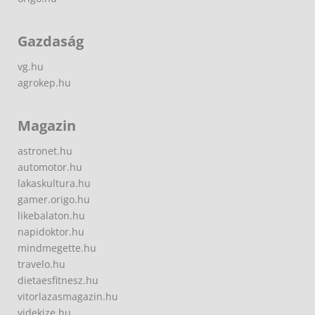
Gazdaság
vg.hu
agrokep.hu
Magazin
astronet.hu
automotor.hu
lakaskultura.hu
gamer.origo.hu
likebalaton.hu
napidoktor.hu
mindmegette.hu
travelo.hu
dietaesfitnesz.hu
vitorlazasmagazin.hu
videkize.hu