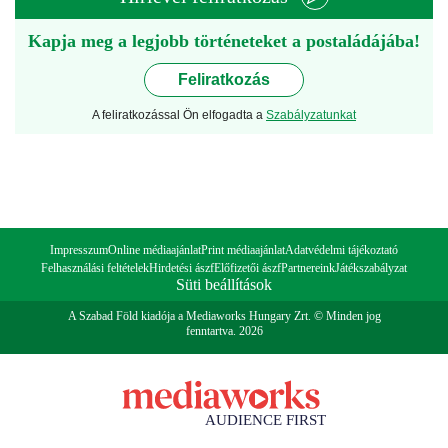
Kapja meg a legjobb történeteket a postaládájába!
Feliratkozás
A feliratkozással Ön elfogadta a
Szabályzatunkat
Impresszum
Online médiaajánlat
Print médiaajánlat
Adatvédelmi tájékoztató
Felhasználási feltételek
Hirdetési ászf
Előfizetői ászf
Partnereink
Játékszabályzat
Süti beállítások
A Szabad Föld kiadója a Mediaworks Hungary Zrt. © Minden jog
fenntartva. 2026