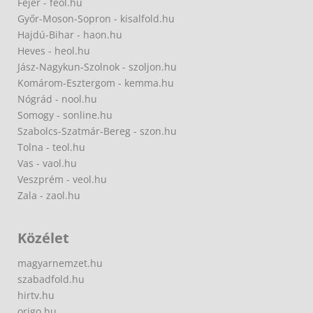
Fejér - feol.hu
Győr-Moson-Sopron - kisalfold.hu
Hajdú-Bihar - haon.hu
Heves - heol.hu
Jász-Nagykun-Szolnok - szoljon.hu
Komárom-Esztergom - kemma.hu
Nógrád - nool.hu
Somogy - sonline.hu
Szabolcs-Szatmár-Bereg - szon.hu
Tolna - teol.hu
Vas - vaol.hu
Veszprém - veol.hu
Zala - zaol.hu
Közélet
magyarnemzet.hu
szabadfold.hu
hirtv.hu
origo.hu