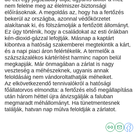
nem felelne meg az élelmiszer-biztonsági
előírásoknak. A megoldás az, hogy ha a fertőzés
bekerül az országba, azonnal védőkörzetet
alakítanak ki, és fölszámolják a fertőzött állományt.
Ez úgy történik, hogy a családokat az esti órákban
kén-dioxid-gázzal lefojtják. Másnap a kaptárt
kibontva a hatóság szakemberei megtekintik a kárt,
és a napi piaci áron felértékelik. A termelők a
százszázalékos kártérítést harminc napon belül
megkapják. Már önmagában a zárlat is nagy
veszteség a méhészeknek, ugyanis annak
feloldásáig nem vándoroltathatják méheiket.
Az elkövetkezendő tennivalókról a hatósági
főállatorvos elmondta: a fertőzés első megállapítása
után három héttel újra átvizsgálják a faluban
megmaradt méhállományt. Ha tünetmentesnek
találják, hatvan nap múlva feloldják a zárlatot.