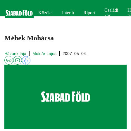
Családi
H
Közélet
Interjú
Riport
kör
tá
Méhek Mohácsa
Házunk tája
Molnár Lajos
2007. 05. 04.