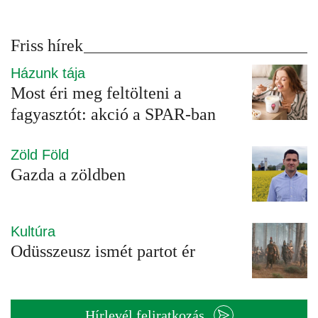
Friss hírek
Házunk tája
Most éri meg feltölteni a
fagyasztót: akció a SPAR-ban
Zöld Föld
Gazda a zöldben
Kultúra
Odüsszeusz ismét partot ér
Hírlevél feliratkozás