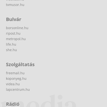
tvmusor.hu
Bulvár
borsonline.hu
ripost.hu
metropol.hu
life.hu
she.hu
Szolgáltatás
freemail.hu
koponyeg.hu
videa.hu
lapcentrum.hu
Rádió