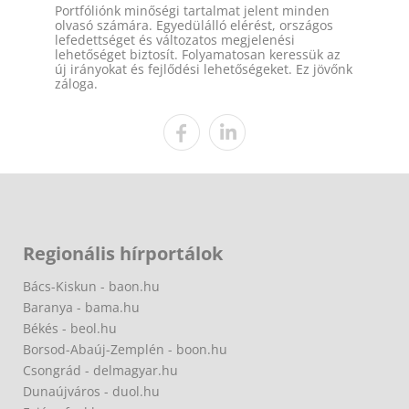
Portfóliónk minőségi tartalmat jelent minden
olvasó számára. Egyedülálló elérést, országos
lefedettséget és változatos megjelenési
lehetőséget biztosít. Folyamatosan keressük az
új irányokat és fejlődési lehetőségeket. Ez jövőnk
záloga.
Regionális hírportálok
Bács-Kiskun - baon.hu
Baranya - bama.hu
Békés - beol.hu
Borsod-Abaúj-Zemplén - boon.hu
Csongrád - delmagyar.hu
Dunaújváros - duol.hu