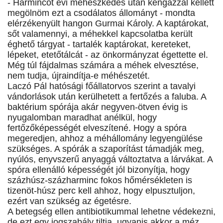
- Harmincöt évi méhészkedés után kéngázzal kellett
megölnöm ezt a csodálatos állományt - mondta
elérzékenyült hangon Gurmai Károly. A kaptárokat,
sőt valamennyi, a méhekkel kapcsolatba került
éghető tárgyat - tartalék kaptárokat, kereteket,
lépeket, etetőtálcát - az önkormányzat égettette el.
Még túl fájdalmas számára a méhek elvesztése,
nem tudja, újraindítja-e méhészetét.
Laczó Pál hatósági főállatorvos szerint a tavalyi
vándorlások után kerülhetett a fertőzés a faluba. A
baktérium spórája akár negyven-ötven évig is
nyugalomban maradhat anélkül, hogy
fertőzőképességét elveszítené. Hogy a spóra
megeredjen, ahhoz a méhállomány legyengülése
szükséges. A spórák a szaporítást támadják meg,
nyúlós, enyvszerű anyaggá változtatva a lárvákat. A
spóra ellenálló képességét jól bizonyítja, hogy
százhúsz-százharminc fokos hőmérsékleten is
tizenöt-húsz perc kell ahhoz, hogy elpusztuljon,
ezért van szükség az égetésre.
A betegség ellen antibiotikummal lehetne védekezni,
de ezt egy jogszabály tiltja, ugyanis akkor a méz