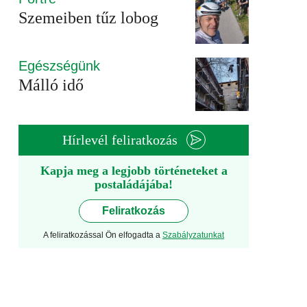
Szemeiben tűz lobog
Egészségünk
Málló idő
Hírlevél feliratkozás
Kapja meg a legjobb történeteket a
postaládájába!
Feliratkozás
A feliratkozással Ön elfogadta a
Szabályzatunkat