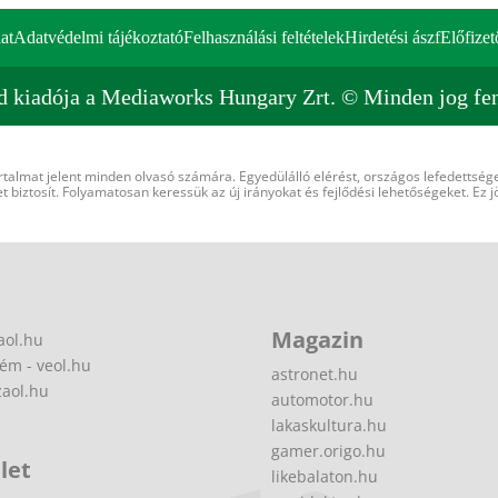
at
Adatvédelmi tájékoztató
Felhasználási feltételek
Hirdetési ászf
Előfizet
d kiadója a Mediaworks Hungary Zrt. © Minden jog fen
rtalmat jelent minden olvasó számára. Egyedülálló elérést, országos lefedettsége
 biztosít. Folyamatosan keressük az új irányokat és fejlődési lehetőségeket. Ez j
Magazin
aol.hu
ém - veol.hu
astronet.hu
zaol.hu
automotor.hu
lakaskultura.hu
gamer.origo.hu
let
likebalaton.hu