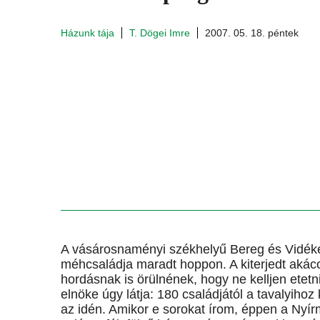
Házunk tája
T. Dögei Imre
2007. 05. 18. péntek
A vásárosnaményi székhelyű Bereg és Vidéke
méhcsaládja maradt hoppon. A kiterjedt aká
hordásnak is örülnének, hogy ne kelljen etet
elnöke úgy látja: 180 családjától a tavalyih
az idén. Amikor e sorokat írom, éppen a Nyí