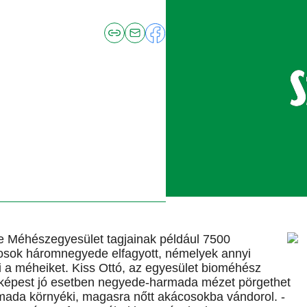
 Méhészegyesület tagjainak például 7500
cosok háromnegyede elfagyott, némelyek annyi
ni a méheiket. Kiss Ottó, az egyesület bioméhész
oz képest jó esetben negyede-harmada mézet pörgethet
rmada környéki, magasra nőtt akácosokba vándorol. -