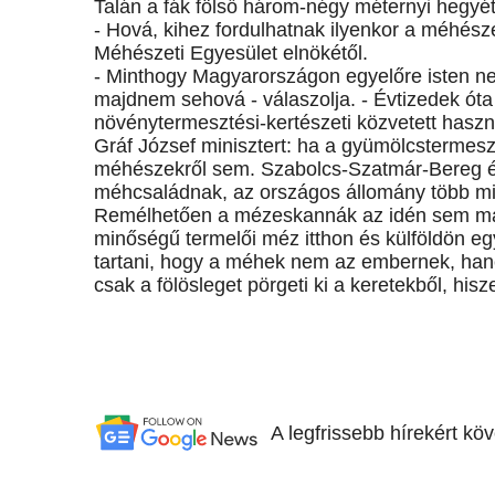
Talán a fák fölső három-négy méternyi hegyét
- Hová, kihez fordulhatnak ilyenkor a méhés
Méhészeti Egyesület elnökétől.
- Minthogy Magyarországon egyelőre isten ne
majdnem sehová - válaszolja. - Évtizedek ó
növénytermesztési-kertészeti közvetett haszn
Gráf József minisztert: ha a gyümölcstermesz
méhészekről sem. Szabolcs-Szatmár-Bereg 
méhcsaládnak, az országos állomány több min
Remélhetően a mézeskannák az idén sem mara
minőségű termelői méz itthon és külföldön eg
tartani, hogy a méhek nem az embernek, han
csak a fölösleget pörgeti ki a keretekből, his
A legfrissebb hírekért kö