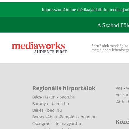
Impresszum
Online médiaajánlat
Print médiaajánl
A Szabad Föl
Portfóliónk minőségi ta
megjelenési lehetőséget
Regionális hírportálok
Vas - v
Veszpr
Bács-Kiskun - baon.hu
Zala - 
Baranya - bama.hu
Békés - beol.hu
Borsod-Abaúj-Zemplén - boon.hu
Közé
Csongrád - delmagyar.hu