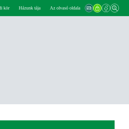
di kör
Házunk tája
Az olvasó oldala