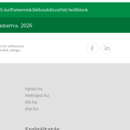
ői ászf
Partnereink
Játékszabályzat
Süti beállítások
ntartva. 2026
t és változatos
övőnk záloga.
ripost.hu
metropol.hu
life.hu
she.hu
Szolgáltatás