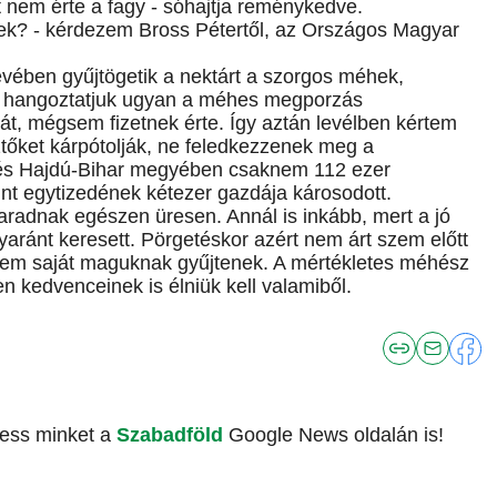
 nem érte a fagy - sóhajtja reménykedve.
zek? - kérdezem Bross Pétertől, az Országos Magyar
vében gyűjtögetik a nektárt a szorgos méhek,
ta hangoztatjuk ugyan a méhes megporzás
át, mégsem fizetnek érte. Így aztán levélben kértem
tőket kárpótolják, ne feledkezzenek meg a
és Hajdú-Bihar megyében csaknem 112 ezer
t egytizedének kétezer gazdája károsodott.
dnak egészen üresen. Annál is inkább, mert a jó
yaránt keresett. Pörgetéskor azért nem árt szem előtt
em saját maguknak gyűjtenek. A mértékletes méhész
zen kedvenceinek is élniük kell valamiből.
vess minket a
Szabadföld
Google News oldalán is!