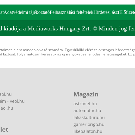
at
Adatvédelmi tájékoztató
Felhasználási feltételek
Hirdetési ászf
Előfizet
d kiadója a Mediaworks Hungary Zrt. © Minden jog fen
rtalmat jelent minden olvasó számára. Egyedülálló elérést, országos lefedettsége
 biztosít. Folyamatosan keressük az új irányokat és fejlődési lehetőségeket. Ez j
Magazin
aol.hu
ém - veol.hu
astronet.hu
zaol.hu
automotor.hu
lakaskultura.hu
gamer.origo.hu
let
likebalaton.hu