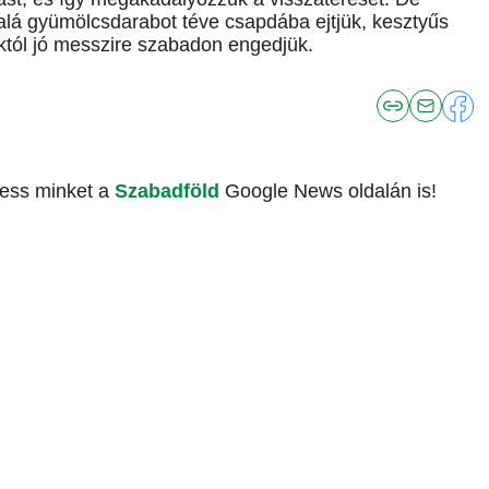
 alá gyümölcsdarabot téve csapdába ejtjük, kesztyűs
nktól jó messzire szabadon engedjük.
vess minket a
Szabadföld
Google News oldalán is!