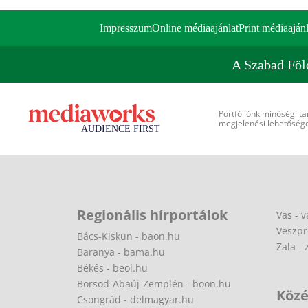
Impresszum
Online médiaajánlat
Print médiaajánl
A Szabad Föl
Portfóliónk minőségi ta
megjelenési lehetőséget
Regionális hírportálok
Vas - v
Veszpr
Bács-Kiskun - baon.hu
Zala - 
Baranya - bama.hu
Békés - beol.hu
Borsod-Abaúj-Zemplén - boon.hu
Közé
Csongrád - delmagyar.hu