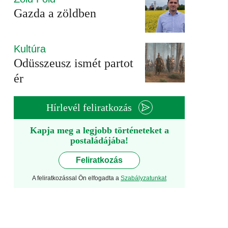
Gazda a zöldben
Kultúra
Odüsszeusz ismét partot
ér
Hírlevél feliratkozás
Kapja meg a legjobb történeteket a
postaládájába!
Feliratkozás
A feliratkozással Ön elfogadta a
Szabályzatunkat