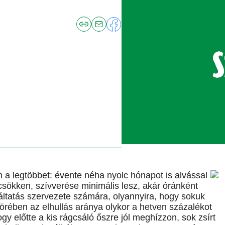
en a legtöbbet: évente néha nyolc hónapot is alvással
ecsökken, szívverése minimális lesz, akár óránként
ltatás szervezete számára, olyannyira, hogy sokuk
k körében az elhullás aránya olykor a hetven százalékot
ogy előtte a kis rágcsáló őszre jól meghízzon, sok zsírt