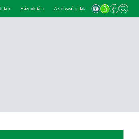
di kör
Házunk tája
Az olvasó oldala