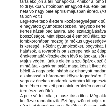
tartalékoljon a téli hónapokra. Amikor a lomb 
földi lyukban, ritkábban elhagyott épületek be
hétalvó nagy pele április-májusban ébred. (Az
talpon volt.)
Legkedveltebb élettere középhegységeink dús 
elhagyatott gyümölcsösökben, nagyobb kertekb
kertes házak padlásaira, ahol szaladgálásáv
bosszúságot. Mint éjszakai életmódú állat, szür
lombkoronában mozog (a mókus ügyességével 
is keresgél. Főként gyümölcsöket, bogyókat, 
hajtások, a rovarok is ott szerepelnek az étl
énekesmadár-fészkekben lévő tojásokat, sőt 
Május végén, június elején a szülőpárok szü
mintájára - gyakran saját maga készít ilyet: á
béleli. A nagy pele inkább az elhagyott madárf
alkalmassá a három-hat kölyök fogadására. D
vagy az énekes madarak számára kifüggesztett
keretében nemzeti parkjaink területén ötven-ö
természetvédők.)
A pele védett állat, elpusztítása tilos. Még a
költözve randalírozik. Ezt úgy szüntethetjük 
nézni, biztonságosan eltömjük az összes nyíl