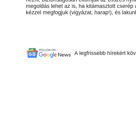
megoldás lehet az is, ha kitámasztott cserép
kézzel megfogjuk (vigyázat, harap!), és laku
A legfrissebb hírekért kö