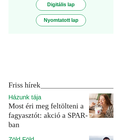
Digitális lap
Nyomtatott lap
Friss hírek
Házunk tája
Most éri meg feltölteni a
fagyasztót: akció a SPAR-
ban
Zöld Föld