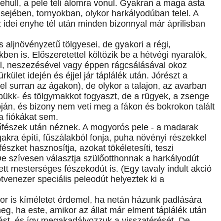
lehull, a pele téli álomra vonul. Gyakran a maga ásta
lsejében, tornyokban, olykor harkályodúban telel. A
 idei enyhe tél után minden bizonnyal már áprilisban
aljnövényzetű tölgyesei, de gyakori a régi,
en is. Előszeretettel költözik be a hétvégi nyaralók,
al, neszezésével vagy éppen rágcsálásával okoz
kület idején és éjjel jár táplálék után. Jórészt a
surran az ágakon), de olykor a talajon, az avarban
bükk- és tölgymakkot fogyaszt, de a rügyek, a zsenge
apján, és bizony nem veti meg a fákon és bokrokon talált
a fiókákat sem.
lőfészek után néznek. A mogyorós pele - a madarak
gakra építi, fűszálakból fonja, puha növényi részekkel
észket hasznosítja, azokat tökéletesíti, teszi
e szívesen választja szülőotthonnak a harkályodút
 mesterséges fészekodút is. (Egy tavaly indult akció
tvenezer speciális peleodút helyeztek ki a
kkor is kíméletet érdemel, ha netán házunk padlására
meg, ha este, amikor az állat már elment táplálék után
ást, és így megakadályozzuk a visszatérését. De