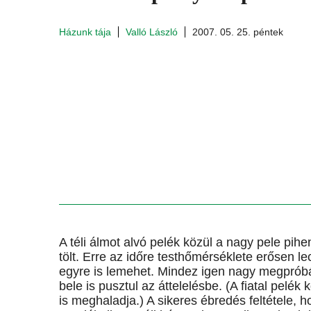
Házunk tája
Valló László
2007. 05. 25. péntek
A téli álmot alvó pelék közül a nagy pele pih
tölt. Erre az időre testhőmérséklete erősen l
egyre is lemehet. Mindez igen nagy megpróbá
bele is pusztul az áttelelésbe. (A fiatal pelé
is meghaladja.) A sikeres ébredés feltétele, h