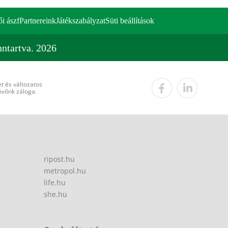
ői ászf
Partnereink
Játékszabályzat
Süti beállítások
ntartva. 2026
t és változatos
övőnk záloga.
ripost.hu
metropol.hu
life.hu
she.hu