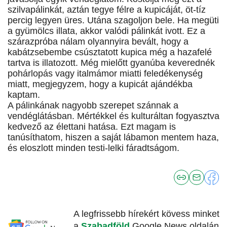
szilvapálinkát, aztán tegye félre a kupicáját, öt-tíz
percig legyen üres. Utána szagoljon bele. Ha megüti
a gyümölcs illata, akkor valódi pálinkát ivott. Ez a
szárazpróba nálam olyannyira bevált, hogy a
kabátzsebembe csúsztatott kupica még a hazafelé
tartva is illatozott. Még mielőtt gyanúba keverednék
pohárlopás vagy italmámor miatti feledékenység
miatt, megjegyzem, hogy a kupicát ajándékba
kaptam.
A pálinkának nagyobb szerepet szánnak a
vendéglátásban. Mértékkel és kulturáltan fogyasztva
kedvező az élettani hatása. Ezt magam is
tanúsíthatom, hiszen a saját lábamon mentem haza,
és eloszlott minden testi-lelki fáradtságom.
A legfrissebb hírekért kövess minket
a
Szabadföld
Google News oldalán