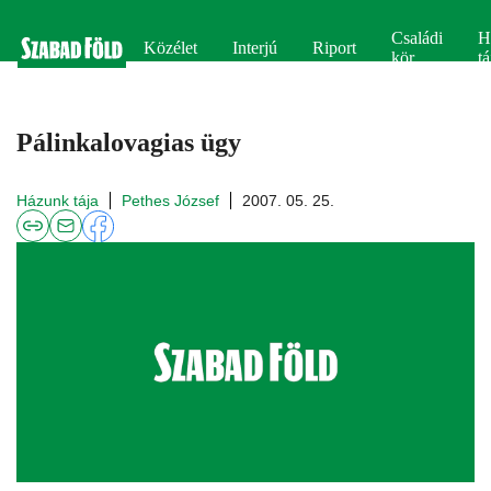
Családi
H
Közélet
Interjú
Riport
kör
tá
Pálinkalovagias ügy
Házunk tája
Pethes József
2007. 05. 25.