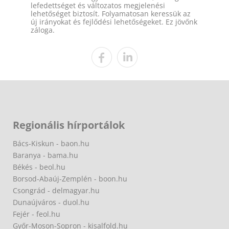
lefedettséget és változatos megjelenési
lehetőséget biztosít. Folyamatosan keressük az
új irányokat és fejlődési lehetőségeket. Ez jövőnk
záloga.
Regionális hírportálok
Bács-Kiskun - baon.hu
Baranya - bama.hu
Békés - beol.hu
Borsod-Abaúj-Zemplén - boon.hu
Csongrád - delmagyar.hu
Dunaújváros - duol.hu
Fejér - feol.hu
Győr-Moson-Sopron - kisalfold.hu