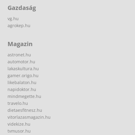
Gazdaság
vg.hu
agrokep.hu
Magazin
astronet.hu
automotor.hu
lakaskultura.hu
gamer.origo.hu
likebalaton.hu
napidoktor.hu
mindmegette.hu
travelo.hu
dietaesfitnesz.hu
vitorlazasmagazin.hu
videkize.hu
tvmusor.hu