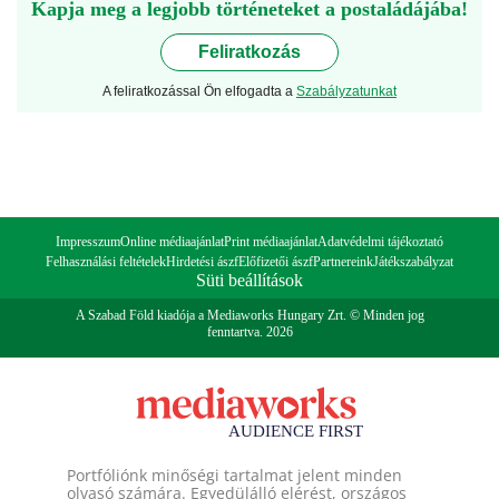
Kapja meg a legjobb történeteket a postaládájába!
Feliratkozás
A feliratkozással Ön elfogadta a
Szabályzatunkat
Impresszum
Online médiaajánlat
Print médiaajánlat
Adatvédelmi tájékoztató
Felhasználási feltételek
Hirdetési ászf
Előfizetői ászf
Partnereink
Játékszabályzat
Süti beállítások
A Szabad Föld kiadója a Mediaworks Hungary Zrt. © Minden jog
fenntartva. 2026
Portfóliónk minőségi tartalmat jelent minden
olvasó számára. Egyedülálló elérést, országos