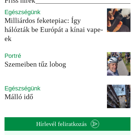
Friss hírek
Egészségünk
Milliárdos feketepiac: Így
hálózták be Európát a kínai vape-
ek
Portré
Szemeiben tűz lobog
Egészségünk
Málló idő
Hírlevél feliratkozás