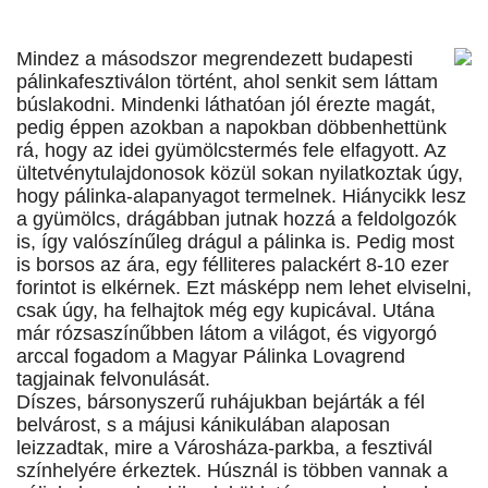
Mindez a másodszor megrendezett budapesti
pálinkafesztiválon történt, ahol senkit sem láttam
búslakodni. Mindenki láthatóan jól érezte magát,
pedig éppen azokban a napokban döbbenhettünk
rá, hogy az idei gyümölcstermés fele elfagyott. Az
ültetvénytulajdonosok közül sokan nyilatkoztak úgy,
hogy pálinka-alapanyagot termelnek. Hiánycikk lesz
a gyümölcs, drágábban jutnak hozzá a feldolgozók
is, így valószínűleg drágul a pálinka is. Pedig most
is borsos az ára, egy félliteres palackért 8-10 ezer
forintot is elkérnek. Ezt másképp nem lehet elviselni,
csak úgy, ha felhajtok még egy kupicával. Utána
már rózsaszínűbben látom a világot, és vigyorgó
arccal fogadom a Magyar Pálinka Lovagrend
tagjainak felvonulását.
Díszes, bársonyszerű ruhájukban bejárták a fél
belvárost, s a májusi kánikulában alaposan
leizzadtak, mire a Városháza-parkba, a fesztivál
színhelyére érkeztek. Húsznál is többen vannak a