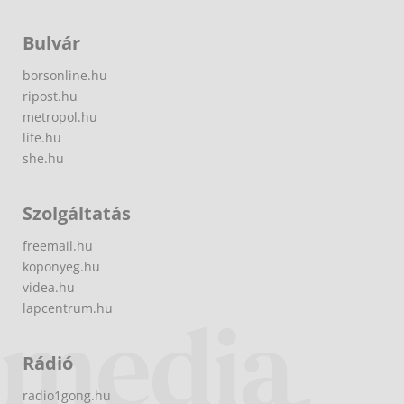
Bulvár
borsonline.hu
ripost.hu
metropol.hu
life.hu
she.hu
Szolgáltatás
freemail.hu
koponyeg.hu
videa.hu
lapcentrum.hu
Rádió
radio1gong.hu