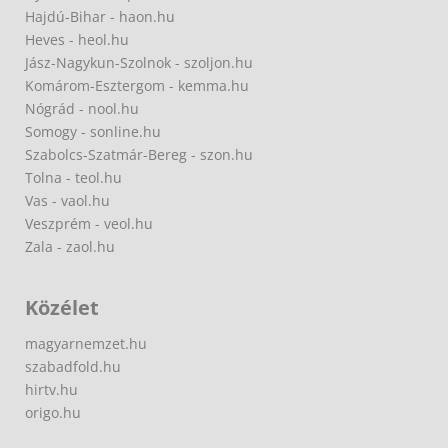
Hajdú-Bihar - haon.hu
Heves - heol.hu
Jász-Nagykun-Szolnok - szoljon.hu
Komárom-Esztergom - kemma.hu
Nógrád - nool.hu
Somogy - sonline.hu
Szabolcs-Szatmár-Bereg - szon.hu
Tolna - teol.hu
Vas - vaol.hu
Veszprém - veol.hu
Zala - zaol.hu
Közélet
magyarnemzet.hu
szabadfold.hu
hirtv.hu
origo.hu