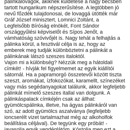
pálinkalovagok, akiknek küldetése a nagy becsben
tartott hungarikum népszerűsítése. A legtöbben jó
nevű főzdék tulajdonosai, de lovaggá ütötték már
Gráf József minisztert, Lomnici Zoltánt, a
Legfelsőbb Bíróság elnökét, Font Sándor
országgyűlési képviselőt és Sípos Jenőt, a
vámhatóság szóvivőjét is. Nagy tehát a felhajtás a
pálinka körül, a fesztivál célja is az, hogy az
emberek meg tudják különböztetni a pálinkát a
pálinkának látszó szeszes italoktól.
Vajon mi a különbség? Nézzük meg a hátoldali
címkét! - hívják fel figyelmemet az egyik kiállítói
sátornál. Ha a papramorgó összetevői között tiszta
szeszt, aromákat, ízfokozókat, karamellt, színezéket
vagy más segédanyagokat találunk, akkor legfeljebb
pálinkát mímelő szeszes itallal van dolgunk. A
pálinkáspalack címkéjén csak az állhat:
gyümölcspálinka, illetve, ha ágyas pálinkáról van
szó, az adott gyümölcs aszalványa (legfeljebb
ioncserélt vizet tartalmazhat még az alkoholfok
beállítása céljával). De tegyünk egy próbát! -
javasolja egyik vendéglátóm. Kóstolja meg ezt a