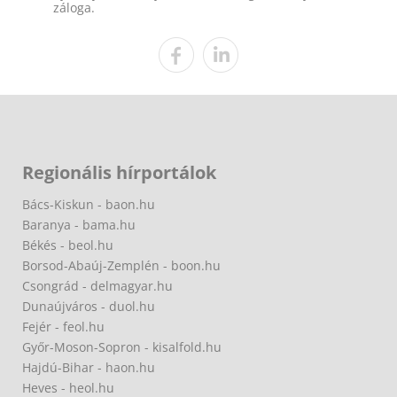
záloga.
Regionális hírportálok
Bács-Kiskun - baon.hu
Baranya - bama.hu
Békés - beol.hu
Borsod-Abaúj-Zemplén - boon.hu
Csongrád - delmagyar.hu
Dunaújváros - duol.hu
Fejér - feol.hu
Győr-Moson-Sopron - kisalfold.hu
Hajdú-Bihar - haon.hu
Heves - heol.hu