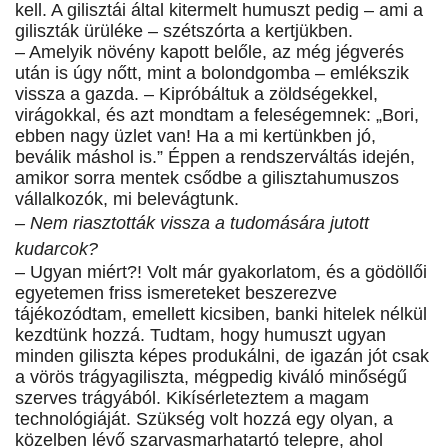
kell. A gilisztái által kitermelt humuszt pedig – ami a
giliszták ürüléke – szétszórta a kertjükben.
– Amelyik növény kapott belőle, az még jégverés
után is úgy nőtt, mint a bolondgomba – emlékszik
vissza a gazda. – Kipróbáltuk a zöldségekkel,
virágokkal, és azt mondtam a feleségemnek: „Bori,
ebben nagy üzlet van! Ha a mi kertünkben jó,
beválik máshol is.” Éppen a rendszerváltás idején,
amikor sorra mentek csődbe a gilisztahumuszos
vállalkozók, mi belevágtunk.
– Nem riasztották vissza a tudomására jutott
kudarcok?
– Ugyan miért?! Volt már gyakorlatom, és a gödöllői
egyetemen friss ismereteket beszerezve
tájékozódtam, emellett kicsiben, banki hitelek nélkül
kezdtünk hozzá. Tudtam, hogy humuszt ugyan
minden giliszta képes produkálni, de igazán jót csak
a vörös trágyagiliszta, mégpedig kiváló minőségű
szerves trágyából. Kikísérleteztem a magam
technológiáját. Szükség volt hozzá egy olyan, a
közelben lévő szarvasmarhatartó telepre, ahol