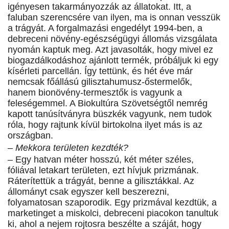
igényesen takarmányozzák az állatokat. Itt, a
faluban szerencsére van ilyen, ma is onnan vesszük
a trágyát. A forgalmazási engedélyt 1994-ben, a
debreceni növény-egészségügyi állomás vizsgálata
nyomán kaptuk meg. Azt javasolták, hogy mivel ez
biogazdálkodáshoz ajánlott termék, próbáljuk ki egy
kísérleti parcellán. Így tettünk, és hét éve már
nemcsak főállású gilisztahumusz-őstermelők,
hanem bionövény-termesztők is vagyunk a
feleségemmel. A Biokultúra Szövetségtől nemrég
kapott tanúsítványra büszkék vagyunk, nem tudok
róla, hogy rajtunk kívül birtokolna ilyet más is az
országban.
– Mekkora területen kezdték?
– Egy hatvan méter hosszú, két méter széles,
fóliával letakart területen, ezt hívjuk prizmának.
Ráterítettük a trágyát, benne a gilisztákkal. Az
állományt csak egyszer kell beszerezni,
folyamatosan szaporodik. Egy prizmával kezdtük, a
marketinget a miskolci, debreceni piacokon tanultuk
ki, ahol a nejem rojtosra beszélte a száját, hogy