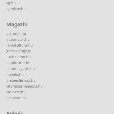
vg.hu
agrokep.hu
Magazin
astronet.hu
automotor.hu
lakaskultura.hu
gamer.origo.hu
likebalaton.hu
napidoktor.hu
mindmegette.hu
travelo.hu
dietaesfitnesz.hu
vitorlazasmagazin.hu
videkize.hu
tvmusor.hu
Bulvár