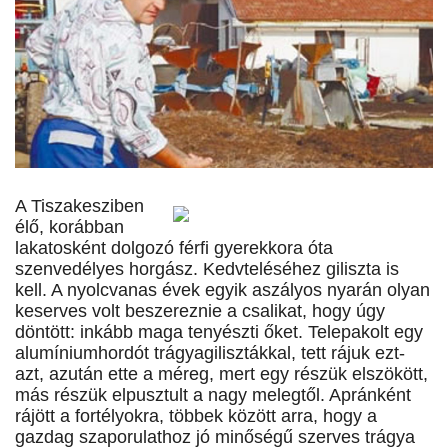
A Tiszakesziben
élő, korábban
lakatosként dolgozó férfi gyerekkora óta
szenvedélyes horgász. Kedvteléséhez giliszta is
kell. A nyolcvanas évek egyik aszályos nyarán olyan
keserves volt beszereznie a csalikat, hogy úgy
döntött: inkább maga tenyészti őket. Telepakolt egy
alumíniumhordót trágyagilisztákkal, tett rájuk ezt-
azt, azután ette a méreg, mert egy részük elszökött,
más részük elpusztult a nagy melegtől. Apránként
rájött a fortélyokra, többek között arra, hogy a
gazdag szaporulathoz jó minőségű szerves trágya