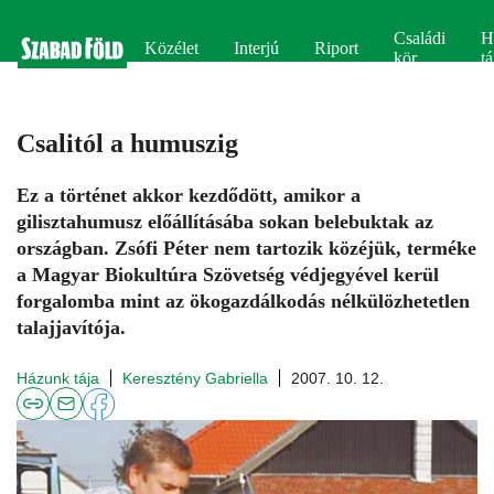
Családi
H
Közélet
Interjú
Riport
kör
tá
Csalitól a humuszig
Ez a történet akkor kezdődött, amikor a
gilisztahumusz előállításába sokan belebuktak az
országban. Zsófi Péter nem tartozik közéjük, terméke
a Magyar Biokultúra Szövetség védjegyével kerül
forgalomba mint az ökogazdálkodás nélkülözhetetlen
talajjavítója.
Házunk tája
Keresztény Gabriella
2007. 10. 12.