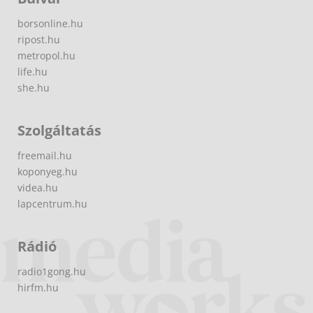
borsonline.hu
ripost.hu
metropol.hu
life.hu
she.hu
Szolgáltatás
freemail.hu
koponyeg.hu
videa.hu
lapcentrum.hu
Rádió
radio1gong.hu
hirfm.hu