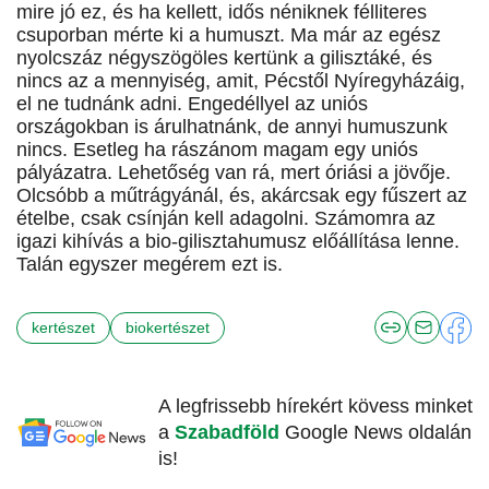
mire jó ez, és ha kellett, idős néniknek félliteres
csuporban mérte ki a humuszt. Ma már az egész
nyolcszáz négyszögöles kertünk a gilisztáké, és
nincs az a mennyiség, amit, Pécstől Nyíregyházáig,
el ne tudnánk adni. Engedéllyel az uniós
országokban is árulhatnánk, de annyi humuszunk
nincs. Esetleg ha rászánom magam egy uniós
pályázatra. Lehetőség van rá, mert óriási a jövője.
Olcsóbb a műtrágyánál, és, akárcsak egy fűszert az
ételbe, csak csínján kell adagolni. Számomra az
igazi kihívás a bio-gilisztahumusz előállítása lenne.
Talán egyszer megérem ezt is.
kertészet
biokertészet
A legfrissebb hírekért kövess minket
a
Szabadföld
Google News oldalán
is!