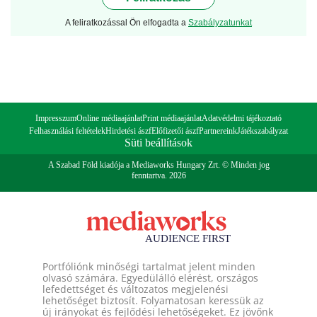
A feliratkozással Ön elfogadta a
Szabályzatunkat
Impresszum
Online médiaajánlat
Print médiaajánlat
Adatvédelmi tájékoztató
Felhasználási feltételek
Hirdetési ászf
Előfizetői ászf
Partnereink
Játékszabályzat
Süti beállítások
A Szabad Föld kiadója a Mediaworks Hungary Zrt. © Minden jog
fenntartva. 2026
Portfóliónk minőségi tartalmat jelent minden
olvasó számára. Egyedülálló elérést, országos
lefedettséget és változatos megjelenési
lehetőséget biztosít. Folyamatosan keressük az
új irányokat és fejlődési lehetőségeket. Ez jövőnk