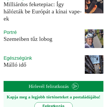
Milliárdos feketepiac: Így
hálózták be Európát a kínai vape-
ek
Portré
Szemeiben tűz lobog
Egészségünk
Málló idő
Hírlevél feliratkozás
Kapja meg a legjobb történeteket a postaládájába!
Feliratkozás