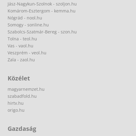
Jász-Nagykun-Szolnok - szoljon.hu
Komárom-Esztergom - kemma.hu
Nógrád - nool.hu
Somogy - sonline.hu
Szabolcs-Szatmár-Bereg - szon.hu
Tolna - teol.hu
Vas - vaol.hu
Veszprém - veol.hu
Zala - zaol.hu
Közélet
magyarnemzet.hu
szabadfold.hu
hirtv.hu
origo.hu
Gazdaság