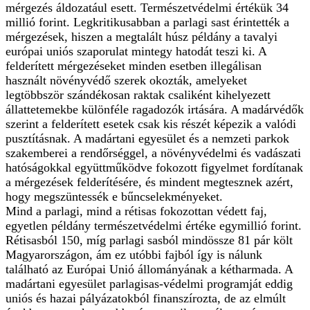
mérgezés áldozatául esett. Természetvédelmi értékük 34
millió forint. Legkritikusabban a parlagi sast érintették a
mérgezések, hiszen a megtalált húsz példány a tavalyi
európai uniós szaporulat mintegy hatodát teszi ki. A
felderített mérgezéseket minden esetben illegálisan
használt növényvédő szerek okozták, amelyeket
legtöbbször szándékosan raktak csaliként kihelyezett
állattetemekbe különféle ragadozók irtására. A madárvédők
szerint a felderített esetek csak kis részét képezik a valódi
pusztításnak. A madártani egyesület és a nemzeti parkok
szakemberei a rendőrséggel, a növényvédelmi és vadászati
hatóságokkal együttműködve fokozott figyelmet fordítanak
a mérgezések felderítésére, és mindent megtesznek azért,
hogy megszüntessék e bűncselekményeket.
Mind a parlagi, mind a rétisas fokozottan védett faj,
egyetlen példány természetvédelmi értéke egymillió forint.
Rétisasból 150, míg parlagi sasból mindössze 81 pár költ
Magyarországon, ám ez utóbbi fajból így is nálunk
található az Európai Unió állományának a kétharmada. A
madártani egyesület parlagisas-védelmi programját eddig
uniós és hazai pályázatokból finanszírozta, de az elmúlt