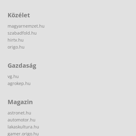
Közélet
magyarnemzet.hu
szabadfold.hu
hirtv.hu
origo.hu
Gazdaság
vg.hu
agrokep.hu
Magazin
astronet.hu
automotor.hu
lakaskultura.hu
gamer.origo.hu