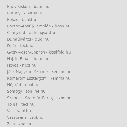
Bács-Kiskun - baon.hu
Baranya - bama.hu
Békés - beol.hu
Borsod-Abaúj-Zemplén - boon.hu
Csongrád - delmagyar.hu
Dunaújváros - duol.hu
Fejér - feol.hu
Győr-Moson-Sopron - kisalfold.hu
Hajdú-Bihar - haon.hu
Heves - heol.hu
Jász-Nagykun-Szolnok - szoljon.hu
Komárom-Esztergom - kemma.hu
Nógrád - nool.hu
Somogy - sonline.hu
Szabolcs-Szatmár-Bereg - szon.hu
Tolna - teol.hu
Vas - vaol.hu
Veszprém - veol.hu
Zala - zaol.hu