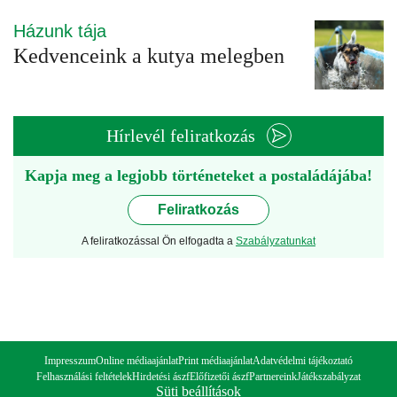
Házunk tája
Kedvenceink a kutya melegben
Hírlevél feliratkozás
Kapja meg a legjobb történeteket a postaládájába!
Feliratkozás
A feliratkozással Ön elfogadta a
Szabályzatunkat
Impresszum
Online médiaajánlat
Print médiaajánlat
Adatvédelmi tájékoztató
Felhasználási feltételek
Hirdetési ászf
Előfizetői ászf
Partnereink
Játékszabályzat
Süti beállítások