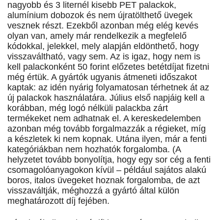
nagyobb és 3 liternél kisebb PET palackok,
alumínium dobozok és nem újratölthető üvegek
vesznek részt. Ezekből azonban még elég kevés
olyan van, amely már rendelkezik a megfelelő
kódokkal, jelekkel, mely alapján eldönthető, hogy
visszaváltható, vagy sem. Az is igaz, hogy nem is
kell palackonként 50 forint előzetes betétdíjat fizetni
még értük. A gyártók ugyanis átmeneti időszakot
kaptak: az idén nyárig folyamatosan térhetnek át az
új palackok használatára. Július első napjáig kell a
korábban, még logó nélküli palackba zárt
termékeket nem adhatnak el. A kereskedelemben
azonban még tovább forgalmazzák a régieket, míg
a készletek ki nem kopnak. Utána ilyen, már a fenti
kategóriákban nem hozhatók forgalomba. (A
helyzetet tovább bonyolítja, hogy egy sor cég a fenti
csomagolóanyagokon kívül – például sajátos alakú
boros, italos üvegeket hoznak forgalomba, de azt
visszaváltják, méghozzá a gyártó által külön
meghatározott díj fejében.