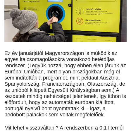
Ez év januárjától Magyarországon is működik az
egyes italcsomagolásokra vonatkozó betétdíjas
rendszer. (Tegyük hozzá, hogy ebben élen járunk az
Európai Unióban, mert olyan országokban még el
sem indították a programot, mint például Ausztria,
Spanyolország, Franciaországban, Olaszország, de
az unióból kilépett Egyesült Királyságban sem.) A
kezdetek mindig nehézséget jelentenek, így itthon is
előfordult, hogy az automaták euróban kiállított,
portugál nyelvű bont nyomtattak ki – igaz, a
bedobott palackok sem voltak megfelelőek.
Mit lehet visszaváltani? A rendszerben a 0,1 liternél