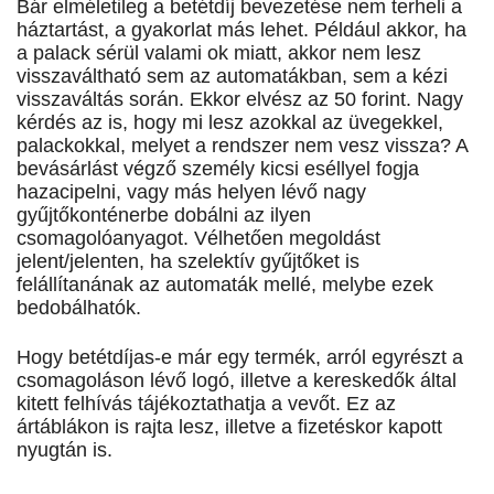
Bár elméletileg a betétdíj bevezetése nem terheli a
háztartást, a gyakorlat más lehet. Például akkor, ha
a palack sérül valami ok miatt, akkor nem lesz
visszaváltható sem az automatákban, sem a kézi
visszaváltás során. Ekkor elvész az 50 forint. Nagy
kérdés az is, hogy mi lesz azokkal az üvegekkel,
palackokkal, melyet a rendszer nem vesz vissza? A
bevásárlást végző személy kicsi eséllyel fogja
hazacipelni, vagy más helyen lévő nagy
gyűjtőkonténerbe dobálni az ilyen
csomagolóanyagot. Vélhetően megoldást
jelent/jelenten, ha szelektív gyűjtőket is
felállítanának az automaták mellé, melybe ezek
bedobálhatók.
Hogy betétdíjas-e már egy termék, arról egyrészt a
csomagoláson lévő logó, illetve a kereskedők által
kitett felhívás tájékoztathatja a vevőt. Ez az
ártáblákon is rajta lesz, illetve a fizetéskor kapott
nyugtán is.