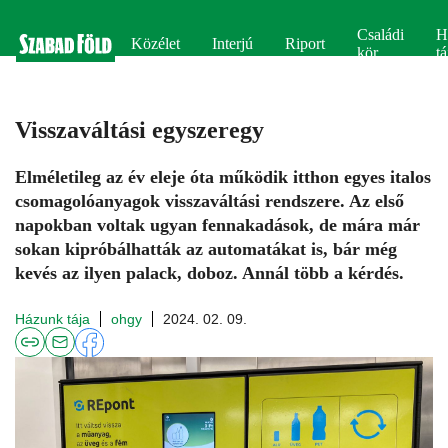
Családi
H
Közélet
Interjú
Riport
kör
tá
Visszaváltási egyszeregy
Elméletileg az év eleje óta működik itthon egyes italos
csomagolóanyagok visszaváltási rendszere. Az első
napokban voltak ugyan fennakadások, de mára már
sokan kipróbálhatták az automatákat is, bár még
kevés az ilyen palack, doboz. Annál több a kérdés.
Házunk tája
ohgy
2024. 02. 09.