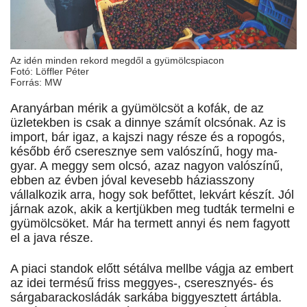
Az idén minden rekord megdől a gyümölcspiacon
Fotó: Löffler Péter
Forrás: MW
Aranyárban mérik a gyümölcsöt a kofák, de az
üzletekben is csak a dinnye számít olcsónak. Az is
import, bár igaz, a kajszi nagy része és a ropogós,
később érő cseresznye sem valószínű, hogy ma­­
gyar. A meggy sem olcsó, azaz nagyon valószínű,
ebben az évben jóval kevesebb háziasszony
vállalkozik arra, hogy sok befőttet, lekvárt készít. Jól
járnak azok, akik a kertjükben meg tudták termelni e
gyümölcsöket. Már ha termett annyi és nem fagyott
el a java része.
A piaci standok előtt sétálva mellbe vágja az embert
az idei termésű friss meggyes-, cseresznyés- és
sárgabarackosládák sarkába biggyesztett ártábla.