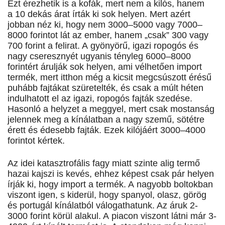
Ezt érezhetik is a kofák, mert nem a kilós, hanem
a 10 dekás árat írták ki sok helyen. Mert azért
jobban néz ki, hogy nem 3000–5000 vagy 7000–
8000 forintot lát az ember, hanem „csak” 300 vagy
700 forint a felirat. A gyönyörű, igazi ropogós és
nagy cseresznyét ugyanis tényleg 6000–8000
forintért árulják sok helyen, ami vélhetően import
termék, mert itthon még a kicsit megcsúszott érésű
puhább fajtákat szüretelték, és csak a múlt héten
indulhatott el az igazi, ropogós fajták szedése.
Hasonló a helyzet a meggyel, mert csak mostanság
jelennek meg a kínálatban a nagy szemű, sötétre
érett és édesebb fajták. Ezek kilójáért 3000–4000
forintot kértek.
Az idei katasztrofális fagy miatt szinte alig termő
hazai kajszi is kevés, ehhez képest csak pár helyen
írják ki, hogy import a termék. A nagyobb boltokban
viszont igen, s kiderül, hogy spanyol, olasz, görög
és portugál kínálatból válogathatunk. Az áruk 2-
3000 forint körül alakul. A piacon viszont látni már 3-