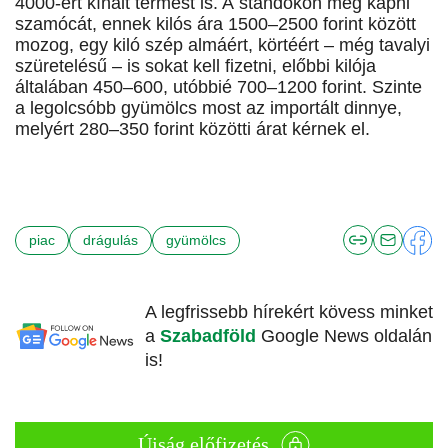
4000-ért kínált termést is. A standokon még kapni
szamócát, ennek kilós ára 1500–2500 forint között
mozog, egy kiló szép al­máért,­ körtéért – még tavalyi
szüretelésű – is sokat kell fizetni, előbbi kilója
általában 450–600, utóbbié 700–1200 forint. Szinte
a legolcsóbb gyümölcs most az importált dinnye,
melyért 280–350 forint közötti árat kérnek el.
piac
drágulás
gyümölcs
A legfrissebb hírekért kövess minket
a
Szabadföld
Google News oldalán
is!
Újság előfizetés