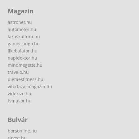
Magazin
astronet.hu
automotor.hu
lakaskultura.hu
gamer.origo.hu
likebalaton.hu
napidoktor.hu
mindmegette.hu
travelo.hu
dietaesfitnesz.hu
vitorlazasmagazin.hu
videkize.hu
tvmusor.hu
Bulvár
borsonline.hu
ripost.hu