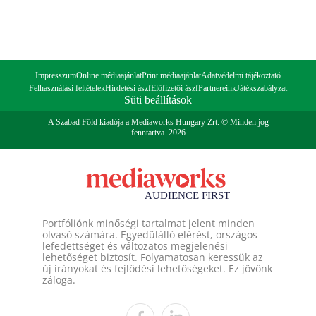
Impresszum
Online médiaajánlat
Print médiaajánlat
Adatvédelmi tájékoztató
Felhasználási feltételek
Hirdetési ászf
Előfizetői ászf
Partnereink
Játékszabályzat
Süti beállítások
A Szabad Föld kiadója a Mediaworks Hungary Zrt. © Minden jog
fenntartva. 2026
Portfóliónk minőségi tartalmat jelent minden
olvasó számára. Egyedülálló elérést, országos
lefedettséget és változatos megjelenési
lehetőséget biztosít. Folyamatosan keressük az
új irányokat és fejlődési lehetőségeket. Ez jövőnk
záloga.