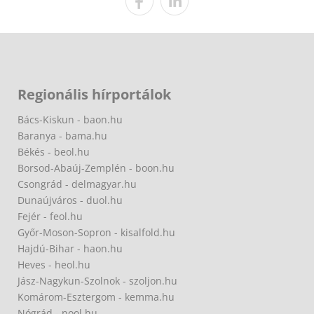
Regionális hírportálok
Bács-Kiskun - baon.hu
Baranya - bama.hu
Békés - beol.hu
Borsod-Abaúj-Zemplén - boon.hu
Csongrád - delmagyar.hu
Dunaújváros - duol.hu
Fejér - feol.hu
Győr-Moson-Sopron - kisalfold.hu
Hajdú-Bihar - haon.hu
Heves - heol.hu
Jász-Nagykun-Szolnok - szoljon.hu
Komárom-Esztergom - kemma.hu
Nógrád - nool.hu