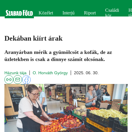
Családi
H
Közélet
Interjú
Riport
kör
tá
Dekában kiírt árak
Aranyárban mérik a gyümölcsöt a kofák, de az
üzletekben is csak a dinnye számít olcsónak.
Házunk tája
O. Horváth György
2025. 06. 30.