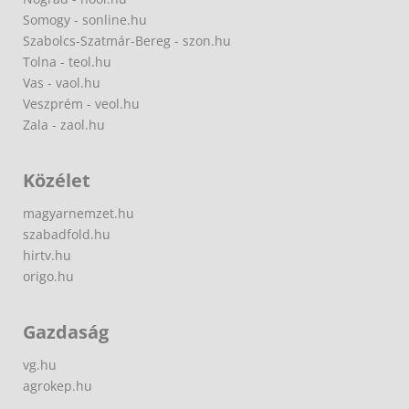
Somogy - sonline.hu
Szabolcs-Szatmár-Bereg - szon.hu
Tolna - teol.hu
Vas - vaol.hu
Veszprém - veol.hu
Zala - zaol.hu
Közélet
magyarnemzet.hu
szabadfold.hu
hirtv.hu
origo.hu
Gazdaság
vg.hu
agrokep.hu