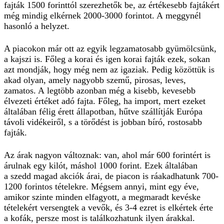
fajták 1500 forinttól szerezhetők be, az értékesebb fajtákért
még mindig elkérnek 2000-3000 forintot. A meggynél
hasonló a helyzet.
A piacokon már ott az egyik legzamatosabb gyümölcsünk,
a kajszi is. Főleg a korai és igen korai fajták ezek, sokan
azt mondják, hogy még nem az igaziak. Pedig közöttük is
akad olyan, amely nagyobb szemű, pirosas, leves,
zamatos. A legtöbb azonban még a kisebb, kevesebb
élvezeti értéket adó fajta. Főleg, ha import, mert ezeket
általában félig érett állapotban, hűtve szállítják Euró­pa
távoli vidékeiről, s a törődést is jobban bíró, rostosabb
fajták.
Az árak nagyon változnak: van, ahol már 600 forintért is
árulnak egy kilót, máshol 1000 forint. Ezek általában
a szedd magad akciók árai, de piacon is ráakadhatunk 700-
1200 forintos tételekre. Mégsem annyi, mint egy éve,
amikor szinte minden elfagyott, a megmaradt kevéske
tételekért versengtek a vevők, és 3-4 ezret is elkértek érte
a kofák, persze most is találkozhatunk ilyen árakkal.