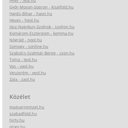
Fejér - feol.hu
Győr-Moson-Sopron - kisalfold.hu
Hajdú-Bihar - haon.hu
Heves - heol.hu
Jász-Nagykun-Szolnok - szoljon.hu
Komárom-Esztergom - kemma.hu
Nógrád - nool.hu
Somogy - sonline.hu
Szabolcs-Szatmár-Bereg - szon.hu
Tolna - teol.hu
Vas - vaol.hu
Veszprém - veol.hu
Zala - zaol.hu
Közélet
magyarnemzet.hu
szabadfold.hu
hirtv.hu
origo.hu