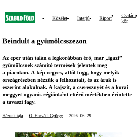
Családi
Közélet
Interjú
Riport
kör
Beindult a gyümölcsszezon
Az eper után talán a legkorábban érő, már „igazi”
gyümölcsnek számító termések jelentek meg
a piacokon. A kép vegyes, attól függ, hogy melyik
országrészben nézzük a felhozatalt, és az árak is
eszerint alakulnak. A kajszit, a cseresznyét és a korai
meggyet ugyanis régiónként eltérő mértékben érintette
a tavaszi fagy.
Házunk tája
O. Horváth György
2026. 06. 29.