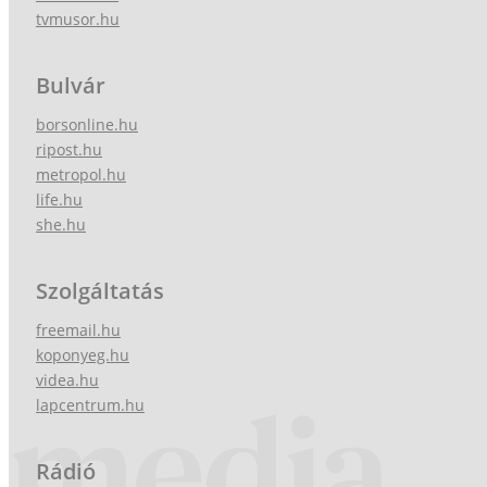
tvmusor.hu
Bulvár
borsonline.hu
ripost.hu
metropol.hu
life.hu
she.hu
Szolgáltatás
freemail.hu
koponyeg.hu
videa.hu
lapcentrum.hu
Rádió