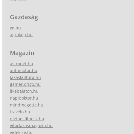
Gazdaság
vg.hu
agrokep.hu
Magazin
astronet.hu
automotor.hu
lakaskultura.hu
gamer.origo.hu
likebalaton.hu
napidoktor.hu
mindmegette.hu
travelo.hu
dietaesfitnesz.hu
vitorlazasmagazin.hu
videkize.hu