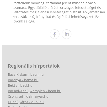
Portfóliónk minőségi tartalmat jelent minden olvasó
számára. Egyedülálló elérést, országos lefedettséget és
változatos megjelenési lehetőséget biztosít. Folyamatosan
keressük az új irányokat és fejlődési lehetőségeket. Ez
jövőnk záloga.
Regionális hírportálok
Bács-Kiskun - baon.hu
Baranya - bama.hu
Békés - beol.hu
Borsod-Abaúj-Zemplén - boon.hu
Csongrád - delmagyar.hu
Dunaújváros - duol.hu