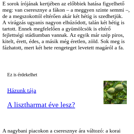
E sorok írójának kertjében az előbbiek hatása figyelhető
meg: van cseresznye a fákon – a meggyen szinte semmi –,
de a megszokottól eltérően akár két hétig is szedhetjük.
A virágzás ugyanis nagyon elhúzódott, talán két hétig is
tartott. Ennek megfelelően a gyümölcsök is eltérő
fejlettségi stádiumban vannak. Az egyik már szép piros,
kitelt, érett, édes, a másik még éretlen, zöld. Sok meg is
fázhatott, mert két hete rengeteget levetett magáról a fa.
Ez is érdekelhet
Házunk tája
A lisztharmat éve lesz?
A nagybani piacokon a cseresznye ára változó: a korai