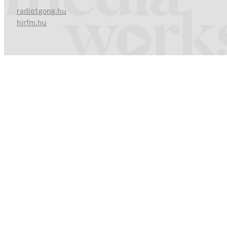
radio1gong.hu
hirfm.hu