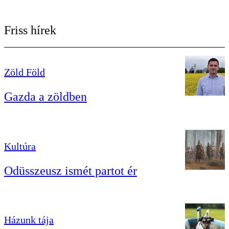
Friss hírek
Zöld Föld
Gazda a zöldben
Kultúra
Odüsszeusz ismét partot ér
Házunk tája