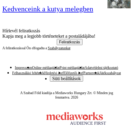
Kedvenceink a kutya melegben
Hírlevél feliratkozás
Kapja meg a legjobb történeteket a postaládájába!
Feliratkozás
A feliratkozással Ön elfogadta a
Szabályzatunkat
Impresszum
Online médiaajánlat
Print médiaajánlat
Adatvédelmi tájékoztató
Felhasználási feltételek
Hirdetési ászf
Előfizetői ászf
Partnereink
Játékszabályzat
Süti beállítások
A Szabad Föld kiadója a Mediaworks Hungary Zrt. © Minden jog
fenntartva. 2026