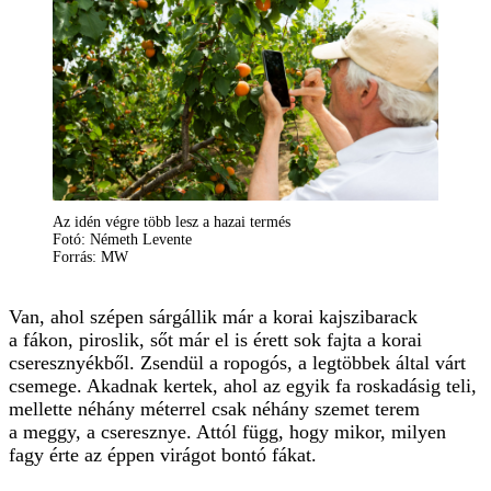
Az idén végre több lesz a hazai termés
Fotó: Németh Levente
Forrás: MW
Van, ahol szépen sárgállik már a korai kajszibarack
a fákon, piroslik, sőt már el is érett sok fajta a korai
cseresznyékből. Zsendül a ropogós, a legtöbbek által várt
csemege. Akadnak kertek, ahol az egyik fa roskadásig teli,
mellette néhány méterrel csak néhány szemet terem
a meggy, a cseresznye. Attól függ, hogy mikor, milyen
fagy érte az éppen virágot bontó fákat.