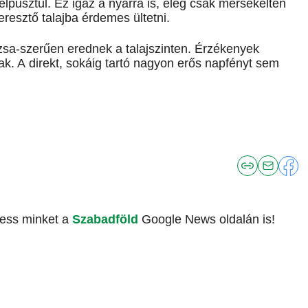
elpusztul. Ez igaz a nyárra is, elég csak mérsékelten
teresztő talajba érdemes ültetni.
ózsa-szerűen erednek a talajszinten. Érzékenyek
ak. A direkt, sokáig tartó nagyon erős napfényt sem
vess minket a
Szabadföld
Google News oldalán is!