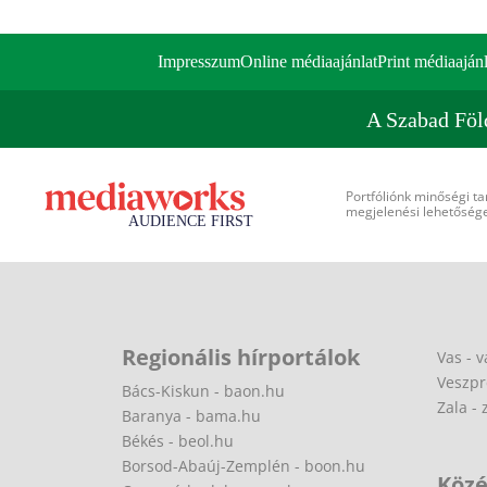
Impresszum
Online médiaajánlat
Print médiaajánl
A Szabad Föl
Portfóliónk minőségi ta
megjelenési lehetőséget
Regionális hírportálok
Vas - v
Veszpr
Bács-Kiskun - baon.hu
Zala - 
Baranya - bama.hu
Békés - beol.hu
Borsod-Abaúj-Zemplén - boon.hu
Közé