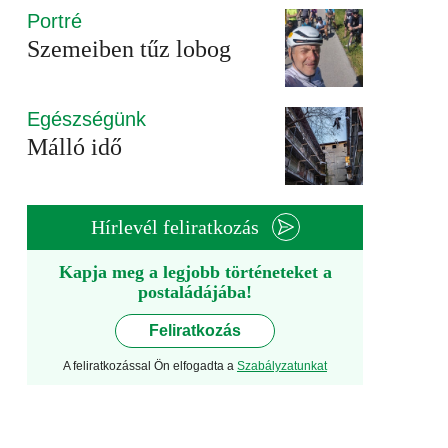
Portré
Szemeiben tűz lobog
Egészségünk
Málló idő
Hírlevél feliratkozás
Kapja meg a legjobb történeteket a
postaládájába!
Feliratkozás
A feliratkozással Ön elfogadta a
Szabályzatunkat