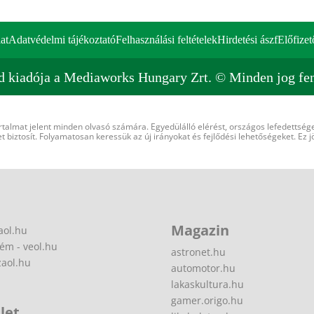
at
Adatvédelmi tájékoztató
Felhasználási feltételek
Hirdetési ászf
Előfizet
d kiadója a Mediaworks Hungary Zrt. © Minden jog fen
rtalmat jelent minden olvasó számára. Egyedülálló elérést, országos lefedettsége
 biztosít. Folyamatosan keressük az új irányokat és fejlődési lehetőségeket. Ez j
Magazin
aol.hu
ém - veol.hu
astronet.hu
zaol.hu
automotor.hu
lakaskultura.hu
gamer.origo.hu
let