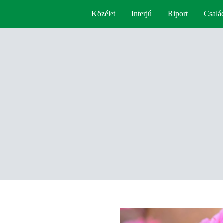
Közélet
Interjú
Riport
Csalá