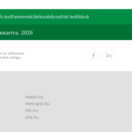
ői ászf
Partnereink
Játékszabályzat
Süti beállítások
ntartva. 2026
t és változatos
övőnk záloga.
ripost.hu
metropol.hu
life.hu
she.hu