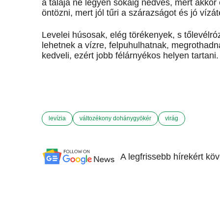
a talaja ne legyen sokáig nedves, mert akkor 
öntözni, mert jól tűri a szárazságot és jó vízá
Levelei húsosak, elég törékenyek, s tőlevélr
lehetnek a vízre, felpuhulhatnak, megrothadn
kedveli, ezért jobb félárnyékos helyen tartani.
levízia
változékony dohánygyökér
virág
A legfrissebb hírekért kö