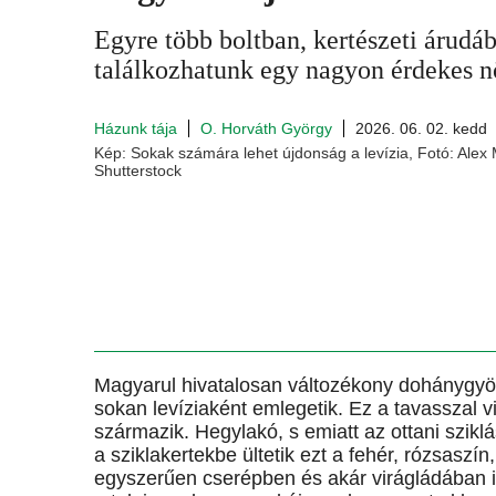
Egyre több boltban, kertészeti árudáb
találkozhatunk egy nagyon érdekes n
Házunk tája
O. Horváth György
2026. 06. 02. kedd
Kép: Sokak számára lehet újdonság a levízia, Fotó: Alex
Shutterstock
Magyarul hivatalosan változékony dohánygyöké
sokan levíziaként emlegetik. Ez a tavasszal v
származik. Hegylakó, s emiatt az ottani sziklá
a sziklakertekbe ültetik ezt a fehér, rózsasz
egyszerűen cserépben és akár virágládában is j