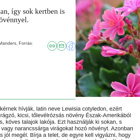
an, így sok kertben is
övénnyel.
 Manders, Forrás:
rnek hívják, latin neve Lewisia cotyledon, ezért
irágzó, kicsi, tőlevélrózsás növény Észak-Amerikából
s, köves talajok lakója. Ezt használják ki sokan, s
ín, vagy narancssárga virágokat hozó növényt. Azonban
ól megél. Bírja a telet, de egyre kell vigyázni, hogy