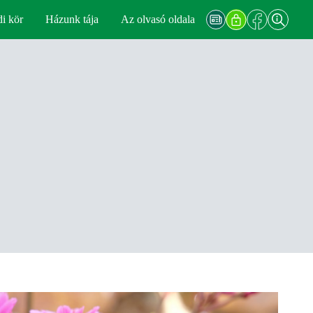
di kör
Házunk tája
Az olvasó oldala