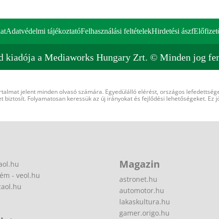
at
Adatvédelmi tájékoztató
Felhasználási feltételek
Hirdetési ászf
Előfizet
d kiadója a Mediaworks Hungary Zrt. © Minden jog fen
rtalmat jelent minden olvasó számára. Egyedülálló elérést, országos lefedettsége
 biztosít. Folyamatosan keressük az új irányokat és fejlődési lehetőségeket. Ez j
Magazin
aol.hu
ém - veol.hu
astronet.hu
zaol.hu
automotor.hu
lakaskultura.hu
gamer.origo.hu