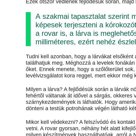
Ezek ötször vedlenek fejlődésük során, majd ki
A szakmai tapasztalat szerint m
képesek terjeszteni a kórokozó
a rovar is, a lárva is meglehetős
milliméteres, ezért nehéz észlel
Tudni kell azonban, hogy a lárvákat elsőként 
találhatjuk meg. Méghozzá a levelek fonákán sz
őket. Ennek menete, hogy a szőlőterület sok,
levélvizsgálatot kora reggel, mert ekkor mé
Milyen a lárva? A fejlődésük során a lárvák n
fehértől váltanak át idővel a sárgás, okkere
szárnykezdemények is láthatók. Hogy amerika
dönteni a testük potrohának végén látható két 
Mikor kell védekezni? A felszívódó és kontakt
vetni. A rovar gyorsan, néhány hét alatt kifej
milyen készítmények használhatóak, arról a N