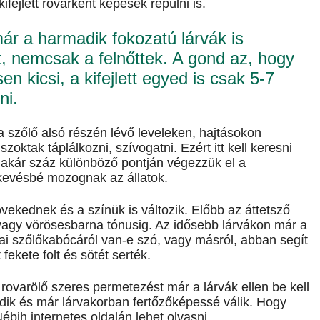
fejlett rovarként képesek repülni is.
ár a harmadik fokozatú lárvák is
t, nemcsak a felnőttek. A gond az, hogy
en kicsi, a kifejlett egyed is csak 5-7
ni.
a szőlő alsó részén lévő leveleken, hajtásokon
oktak táplálkozni, szívogatni. Ezért itt kell keresni
 akár száz különböző pontján végezzük el a
g kevésbé mozognak az állatok.
övekednek és a színük is változik. Előbb az áttetsző
s vagy vörösesbarna tónusig. Az idősebb lárvákon már a
i szőlőkabócáról van-e szó, vagy másról, abban segít
fekete folt és sötét serték.
 rovarölő szeres permetezést már a lárvák ellen be kell
lődik és már lárvakorban fertőzőképessé válik. Hogy
ébih internetes oldalán lehet olvasni.