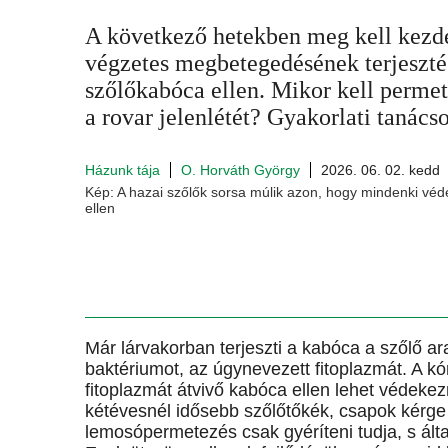
A következő hetekben meg kell kezde
végzetes megbetegedésének terjesztés
szőlőkabóca ellen. Mikor kell permet
a rovar jelenlétét? Gyakorlati tanács
Házunk tája
O. Horváth György
2026. 06. 02. kedd
Kép: A hazai szőlők sorsa múlik azon, hogy mindenki véd
ellen
Már lárvakorban terjeszti a kabóca a szőlő 
baktériumot, az úgynevezett fitoplazmát. A k
fitoplazmát átvivő kabóca ellen lehet védekez
kétévesnél idősebb szőlőtőkék, csapok kérge al
lemosópermetezés csak gyéríteni tudja, s által