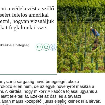
ni a védekezést a szőlő
éért felelős amerikai
ezni, hogyan vizsgáljuk
okat foglaltunk össze.
ekezik-e a betegség
aranyszínű sárgaság nevű betegségét okozó
órokozó ellen nem, de az egyik növényről másikra a
ni. A kérdés, hogy mikor? A kabóca tojásai ugyanis a
att teleltek át. Ezeket az őszi és a tavaszi
ában május közepétől július elejéig kelnek ki a lárvák.