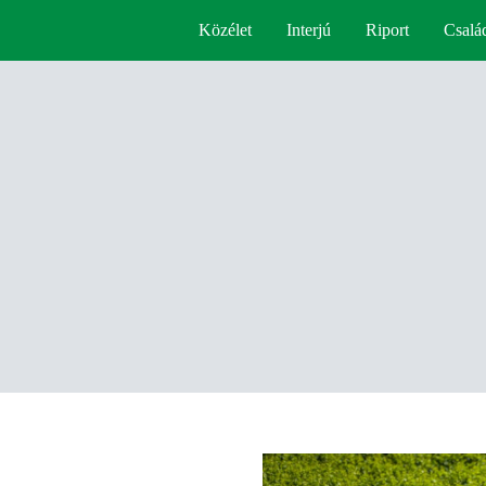
Közélet
Interjú
Riport
Csalá