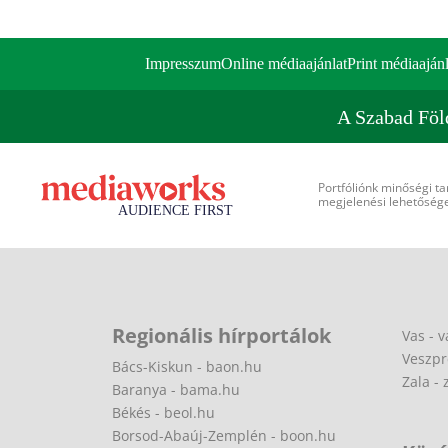
Impresszum
Online médiaajánlat
Print médiaajánl
A Szabad Föl
Portfóliónk minőségi ta
megjelenési lehetőséget
Regionális hírportálok
Vas - v
Veszpr
Bács-Kiskun - baon.hu
Zala - 
Baranya - bama.hu
Békés - beol.hu
Borsod-Abaúj-Zemplén - boon.hu