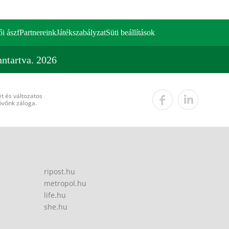
ői ászf
Partnereink
Játékszabályzat
Süti beállítások
ntartva. 2026
t és változatos
övőnk záloga.
ripost.hu
metropol.hu
life.hu
she.hu