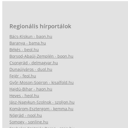
Regionális hírportálok
Bács-Kiskun - baon.hu
Baranya - bama.hu
Békés - beol.hu
Borsod-Abaúj-Zemplén - boon.hu
Csongrád - delmagyar.hu
Dunaújváros - duol.hu
Fejér - feol.hu
Győr-Moson-Sopron - kisalfold.hu
Hajdú-Bihar - haon.hu
Heves - heol.hu
Jász-Nagykun-Szolnok - szoljon.hu
Komárom-Esztergom - kemma.hu
Nógrád - nool.hu
Somogy - sonline.hu