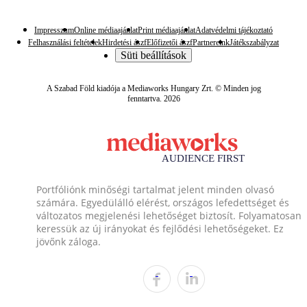
Impresszum
Online médiaajánlat
Print médiaajánlat
Adatvédelmi tájékoztató
Felhasználási feltételek
Hirdetési ászf
Előfizetői ászf
Partnereink
Játékszabályzat
Süti beállítások
A Szabad Föld kiadója a Mediaworks Hungary Zrt. © Minden jog
fenntartva. 2026
Portfóliónk minőségi tartalmat jelent minden olvasó
számára. Egyedülálló elérést, országos lefedettséget és
változatos megjelenési lehetőséget biztosít. Folyamatosan
keressük az új irányokat és fejlődési lehetőségeket. Ez
jövőnk záloga.