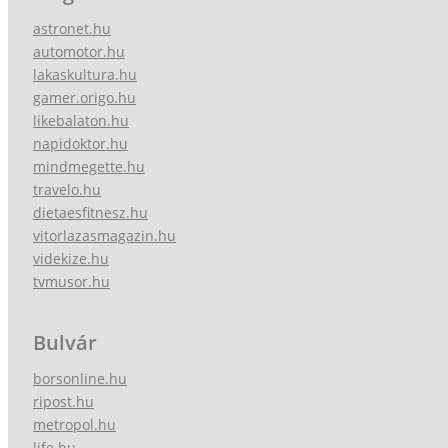
astronet.hu
automotor.hu
lakaskultura.hu
gamer.origo.hu
likebalaton.hu
napidoktor.hu
mindmegette.hu
travelo.hu
dietaesfitnesz.hu
vitorlazasmagazin.hu
videkize.hu
tvmusor.hu
Bulvár
borsonline.hu
ripost.hu
metropol.hu
life.hu