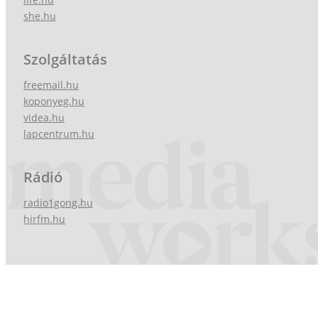
she.hu
Szolgáltatás
freemail.hu
koponyeg.hu
videa.hu
lapcentrum.hu
Rádió
radio1gong.hu
hirfm.hu