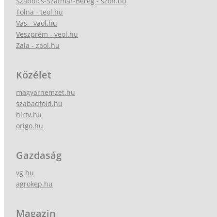
Szabolcs-Szatmár-Bereg - szon.hu
Tolna - teol.hu
Vas - vaol.hu
Veszprém - veol.hu
Zala - zaol.hu
Közélet
magyarnemzet.hu
szabadfold.hu
hirtv.hu
origo.hu
Gazdaság
vg.hu
agrokep.hu
Magazin