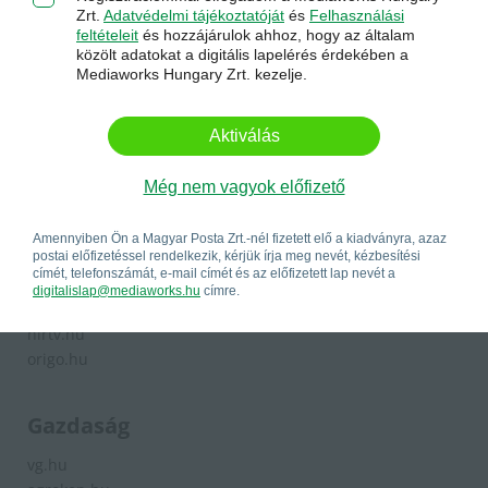
Komárom-Esztergom - kemma.hu
Zrt.
Adatvédelmi tájékoztatóját
és
Felhasználási
Nógrád - nool.hu
feltételeit
és hozzájárulok ahhoz, hogy az általam
Somogy - sonline.hu
közölt adatokat a digitális lapelérés érdekében a
Mediaworks Hungary Zrt. kezelje.
Szabolcs-Szatmár-Bereg - szon.hu
Tolna - teol.hu
Vas - vaol.hu
Aktiválás
Veszprém - veol.hu
Zala - zaol.hu
Még nem vagyok előfizető
Közélet
Amennyiben Ön a Magyar Posta Zrt.-nél fizetett elő a kiadványra, azaz
postai előfizetéssel rendelkezik, kérjük írja meg nevét, kézbesítési
címét, telefonszámát, e-mail címét és az előfizetett lap nevét a
magyarnemzet.hu
digitalislap@mediaworks.hu
címre.
szabadfold.hu
hirtv.hu
origo.hu
Gazdaság
vg.hu