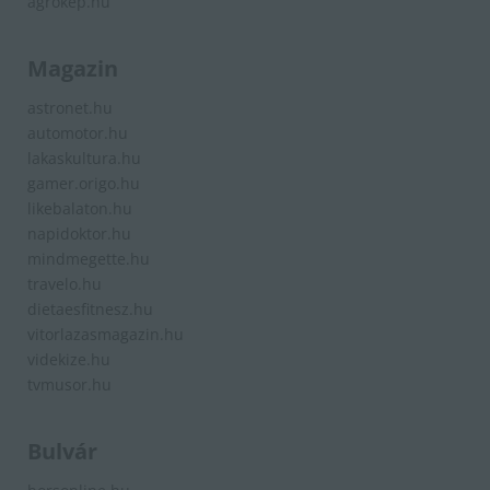
agrokep.hu
Magazin
astronet.hu
automotor.hu
lakaskultura.hu
gamer.origo.hu
likebalaton.hu
napidoktor.hu
mindmegette.hu
travelo.hu
dietaesfitnesz.hu
vitorlazasmagazin.hu
videkize.hu
tvmusor.hu
Bulvár