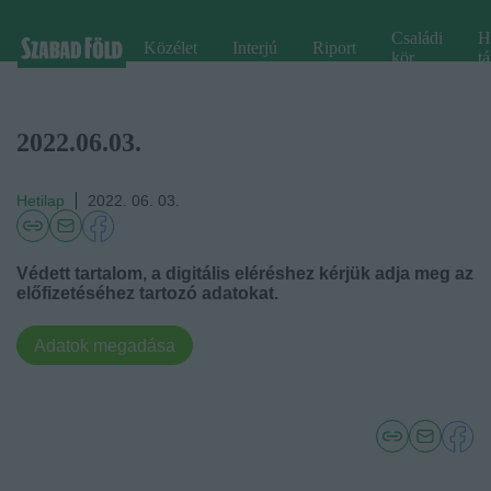
Családi
H
Közélet
Interjú
Riport
kör
tá
2022.06.03.
Hetilap
2022. 06. 03.
Védett tartalom, a digitális eléréshez kérjük adja meg az
előfizetéséhez tartozó adatokat.
Adatok megadása