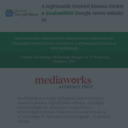
A legfrissebb hírekért kövess minket
a
Szabadföld
Google News oldalán
is!
Impresszum
Online médiaajánlat
Print médiaajánlat
Adatvédelmi tájékoztató
Felhasználási feltételek
Hirdetési ászf
Előfizetői ászf
Partnereink
Játékszabályzat
Süti beállítások
A Szabad Föld kiadója a Mediaworks Hungary Zrt. © Minden jog
fenntartva. 2026
Portfóliónk minőségi tartalmat jelent minden
olvasó számára. Egyedülálló elérést, országos
lefedettséget és változatos megjelenési
lehetőséget biztosít. Folyamatosan keressük az
új irányokat és fejlődési lehetőségeket. Ez jövőnk
záloga.