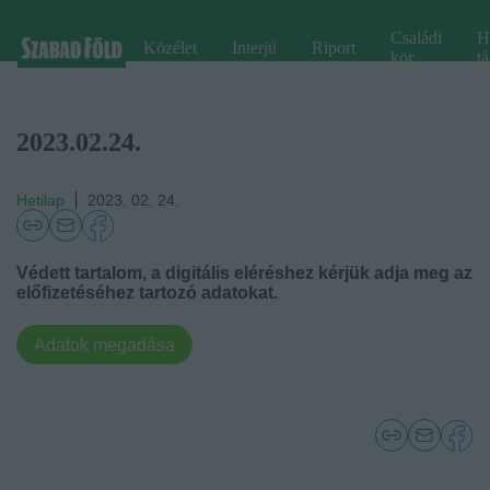
Családi
H
Közélet
Interjú
Riport
kör
tá
2023.02.24.
Hetilap
2023. 02. 24.
Védett tartalom, a digitális eléréshez kérjük adja meg az
előfizetéséhez tartozó adatokat.
Adatok megadása