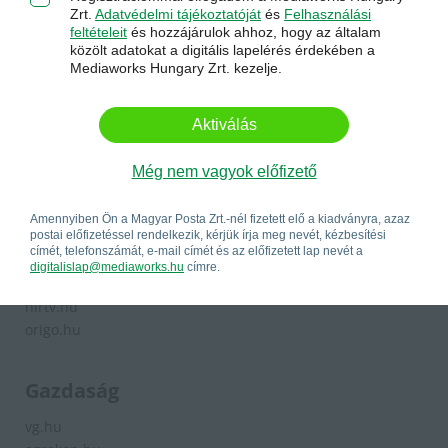
Komárom-Esztergom - kemma.hu
Zrt.
Adatvédelmi tájékoztatóját
és
Felhasználási
Nógrád - nool.hu
feltételeit
és hozzájárulok ahhoz, hogy az általam
Somogy - sonline.hu
közölt adatokat a digitális lapelérés érdekében a
Mediaworks Hungary Zrt. kezelje.
Szabolcs-Szatmár-Bereg - szon.hu
Tolna - teol.hu
Vas - vaol.hu
Aktiválás
Veszprém - veol.hu
Zala - zaol.hu
Még nem vagyok előfizető
Közélet
Amennyiben Ön a Magyar Posta Zrt.-nél fizetett elő a kiadványra, azaz
postai előfizetéssel rendelkezik, kérjük írja meg nevét, kézbesítési
címét, telefonszámát, e-mail címét és az előfizetett lap nevét a
magyarnemzet.hu
digitalislap@mediaworks.hu
címre.
szabadfold.hu
hirtv.hu
origo.hu
Gazdaság
vg.hu