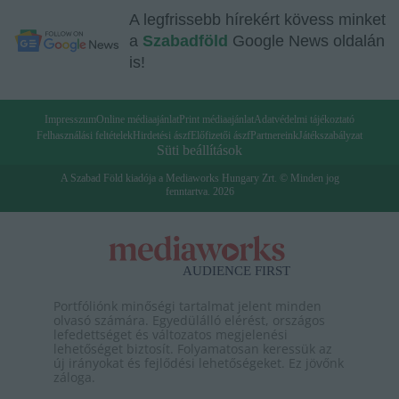
A legfrissebb hírekért kövess minket
a
Szabadföld
Google News oldalán
is!
Impresszum
Online médiaajánlat
Print médiaajánlat
Adatvédelmi tájékoztató
Felhasználási feltételek
Hirdetési ászf
Előfizetői ászf
Partnereink
Játékszabályzat
Süti beállítások
A Szabad Föld kiadója a Mediaworks Hungary Zrt. © Minden jog
fenntartva. 2026
Portfóliónk minőségi tartalmat jelent minden
olvasó számára. Egyedülálló elérést, országos
lefedettséget és változatos megjelenési
lehetőséget biztosít. Folyamatosan keressük az
új irányokat és fejlődési lehetőségeket. Ez jövőnk
záloga.