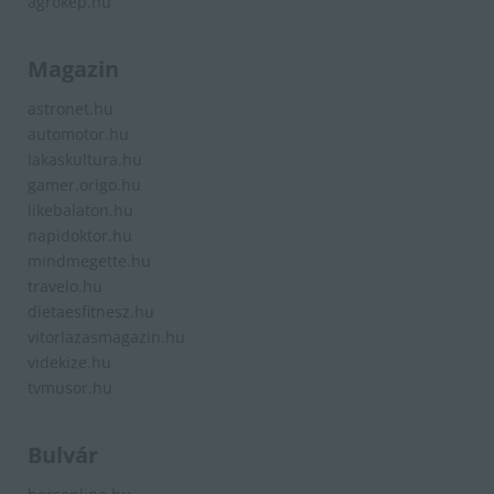
agrokep.hu
Magazin
astronet.hu
automotor.hu
lakaskultura.hu
gamer.origo.hu
likebalaton.hu
napidoktor.hu
mindmegette.hu
travelo.hu
dietaesfitnesz.hu
vitorlazasmagazin.hu
videkize.hu
tvmusor.hu
Bulvár