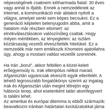
népességének csaknem kétharmada fiatal: 30 éves
vagy annál is ifjabb. Ennek a nemzedéknek az
internet, a kommunikáció már ablakot nyitott a
világra, amelyet senki sem képes becsukni. Ez a
generáció képtelen belenyugodni abba, amit a
hatalom már részben elismert: az
elnökválasztásokon valószínűleg csaltak. Hogy
milyen mértékben, az lényegtelen: az iszlám
köztársaság vezetői elveszítették hitelüket. Ez a
nemzedék már nem emlékszik Khomeini ajatollahra
úgy, ahogy a mostani vallási vezetők szeretnék.
Ha Irán „borul”, akkor felbillen a közel-keleti
erőegyensúly is. Irak ellenpólus nélkül marad,
Afganisztán ugyancsak elveszíti egyik ellenfelét. A
lehető legrosszabb forgatókönyv szerint az ingatag
Irak és Afganisztán után megint létrejön egy
háborús terep, ahol esetenként talán atomfegyvert
is találni lehet.
Az amerikai és európai dilemma is ebből származik:
beavatkozni Iránban határtalan kockázatokkal járna