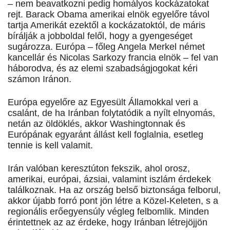
– nem beavatkozni pedig homályos kockázatokat
rejt. Barack Obama amerikai elnök egyelőre távol
tartja Amerikát ezektől a kockázatoktól, de máris
bírálják a jobboldal felől, hogy a gyengeséget
sugározza. Európa – főleg Angela Merkel német
kancellár és Nicolas Sarkozy francia elnök – fel van
háborodva, és az elemi szabadságjogokat kéri
számon Iránon.
Európa egyelőre az Egyesült Államokkal veri a
csalánt, de ha Iránban folytatódik a nyílt elnyomás,
netán az öldöklés, akkor Washingtonnak és
Európának egyaránt állást kell foglalnia, esetleg
tennie is kell valamit.
Irán valóban keresztúton fekszik, ahol orosz,
amerikai, európai, ázsiai, valamint iszlám érdekek
találkoznak. Ha az ország belső biztonsága felborul,
akkor újabb forró pont jön létre a Közel-Keleten, s a
regionális erőegyensúly végleg felbomlik. Minden
érintettnek az az érdeke, hogy Iránban létrejöjjön