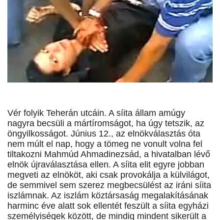
Vér folyik Teherán utcáin. A síita állam amúgy
nagyra becsüli a mártíromságot, ha úgy tetszik, az
öngyilkosságot. Június 12., az elnökválasztás óta
nem múlt el nap, hogy a tömeg ne vonult volna fel
tiltakozni Mahmúd Ahmadinezsád, a hivatalban lévő
elnök újraválasztása ellen. A síita elit egyre jobban
megveti az elnököt, aki csak provokálja a külvilágot,
de semmivel sem szerez megbecsülést az iráni síita
iszlámnak. Az iszlám köztársaság megalakításának
harminc éve alatt sok ellentét feszült a síita egyházi
személyiségek között, de mindig mindent sikerült a