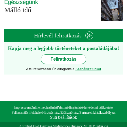
Egészségünk
Málló idő
Hírlevél feliratkozás
Kapja meg a legjobb történeteket a postaládájába!
Feliratkozás
A feliratkozással Ön elfogadta a
Szabályzatunkat
Impresszum
Online médiaajánlat
Print médiaajánlat
Adatvédelmi tájékoztató
Felhasználási feltételek
Hirdetési ászf
Előfizetői ászf
Partnereink
Játékszabályzat
Süti beállítások
A Szabad Föld kiadója a Mediaworks Hungary Zrt. © Minden jog