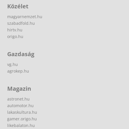
Közélet
magyarnemzet.hu
szabadfold.hu
hirtv.hu
origo.hu
Gazdaság
vg.hu
agrokep.hu
Magazin
astronet.hu
automotor.hu
lakaskultura.hu
gamer.origo.hu
likebalaton.hu