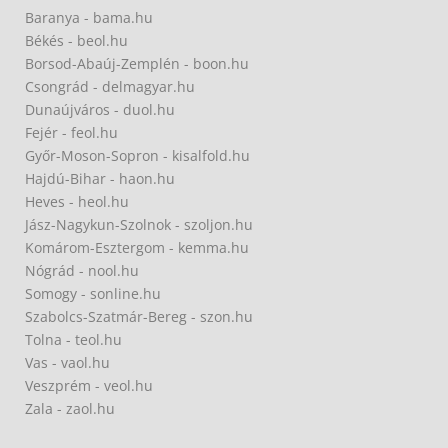
Baranya - bama.hu
Békés - beol.hu
Borsod-Abaúj-Zemplén - boon.hu
Csongrád - delmagyar.hu
Dunaújváros - duol.hu
Fejér - feol.hu
Győr-Moson-Sopron - kisalfold.hu
Hajdú-Bihar - haon.hu
Heves - heol.hu
Jász-Nagykun-Szolnok - szoljon.hu
Komárom-Esztergom - kemma.hu
Nógrád - nool.hu
Somogy - sonline.hu
Szabolcs-Szatmár-Bereg - szon.hu
Tolna - teol.hu
Vas - vaol.hu
Veszprém - veol.hu
Zala - zaol.hu