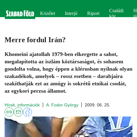
Családi
H
Közélet
Interjú
Riport
kör
tá
Merre fordul Irán?
Khomeini ajatollah 1979-ben elkergette a sahot,
megalapította az iszlám köztársaságot, és sohasem
gondolta volna, hogy éppen a klérusban nyílnak olyan
szakadékok, amelyek – rossz esetben – darabjaira
szakíthatják ezt az amúgy is sokrétű etnikai csodát,
az egykori perzsa államot.
Hírek, információk
A. Fodor György
2009. 06. 25.