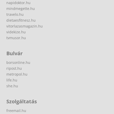
napidoktor.hu
mindmegette.hu
travelo.hu
dietaesfitnesz.hu
vitorlazasmagazin.hu
videkize.hu
tvmusor.hu
Bulvár
borsonline.hu
ripost.hu
metropol.hu
life.hu
she.hu
Szolgáltatás
freemail.hu