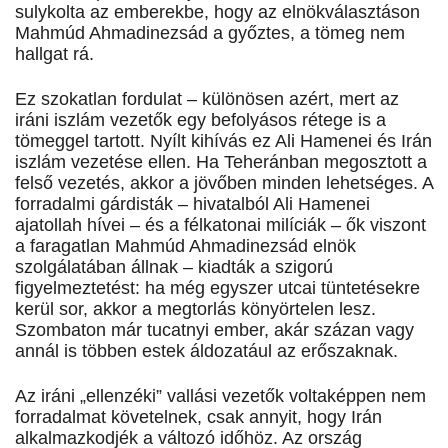
sulykolta az emberekbe, hogy az elnökválasztáson
Mahmúd Ahmadinezsád a győztes, a tömeg nem
hallgat rá.
Ez szokatlan fordulat – különösen azért, mert az
iráni iszlám vezetők egy befolyásos rétege is a
tömeggel tartott. Nyílt kihívás ez Ali Hamenei és Irán
iszlám vezetése ellen. Ha Teheránban megosztott a
felső vezetés, akkor a jövőben minden lehetséges. A
forradalmi gárdisták – hivatalból Ali Hamenei
ajatollah hívei – és a félkatonai milíciák – ők viszont
a faragatlan Mahmúd Ahmadinezsád elnök
szolgálatában állnak – kiadták a szigorú
figyelmeztetést: ha még egyszer utcai tüntetésekre
kerül sor, akkor a megtorlás könyörtelen lesz.
Szombaton már tucatnyi ember, akár százan vagy
annál is többen estek áldozatául az erőszaknak.
Az iráni „ellenzéki” vallási vezetők voltaképpen nem
forradalmat követelnek, csak annyit, hogy Irán
alkalmazkodjék a változó időhöz. Az ország