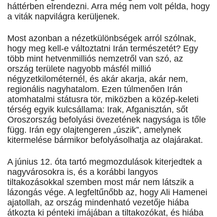
háttérben elrendezni. Arra még nem volt példa, hogy
a viták napvilágra kerüljenek.
Most azonban a nézetkülönbségek arról szólnak,
hogy meg kell-e változtatni Irán természetét? Egy
több mint hetvenmilliós nemzetről van szó, az
ország területe nagyobb másfél millió
négyzetkilométernél, és akár akarja, akár nem,
regionális nagyhatalom. Ezen túlmenően Irán
atomhatalmi státusra tör, miközben a közép-keleti
térség egyik kulcsállama: Irak, Afganisztán, sőt
Oroszország befolyási övezetének nagysága is tőle
függ. Irán egy olajtengeren „úszik”, amelynek
kitermelése bármikor befolyásolhatja az olajárakat.
A június 12. óta tartó megmozdulások kiterjedtek a
nagyvárosokra is, és a korábbi langyos
tiltakozásokkal szemben most már nem látszik a
lázongás vége. A legfeltűnőbb az, hogy Ali Hamenei
ajatollah, az ország mindenható vezetője hiába
átkozta ki pénteki imájában a tiltakozókat, és hiába