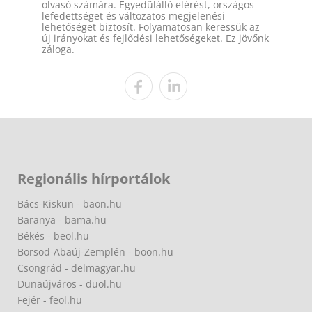
olvasó számára. Egyedülálló elérést, országos
lefedettséget és változatos megjelenési
lehetőséget biztosít. Folyamatosan keressük az
új irányokat és fejlődési lehetőségeket. Ez jövőnk
záloga.
Regionális hírportálok
Bács-Kiskun - baon.hu
Baranya - bama.hu
Békés - beol.hu
Borsod-Abaúj-Zemplén - boon.hu
Csongrád - delmagyar.hu
Dunaújváros - duol.hu
Fejér - feol.hu