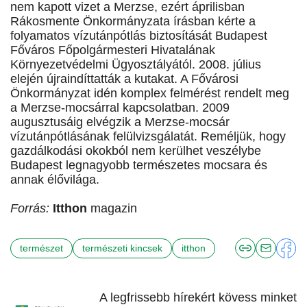
nem kapott vizet a Merzse, ezért áprilisban
Rákosmente Önkormányzata írásban kérte a
folyamatos vízutánpótlás biztosítását Budapest
Főváros Főpolgármesteri Hivatalának
Környezetvédelmi Ügyosztályától. 2008. július
elején újraindíttatták a kutakat. A Fővárosi
Önkormányzat idén komplex felmérést rendelt meg
a Merzse-mocsárral kapcsolatban. 2009
augusztusáig elvégzik a Merzse-mocsár
vízutánpótlásának felülvizsgálatát. Reméljük, hogy
gazdálkodási okokból nem kerülhet veszélybe
Budapest legnagyobb természetes mocsara és
annak élővilága.
Forrás:
Itthon
magazin
természet
természeti kincsek
itthon
A legfrissebb hírekért kövess minket