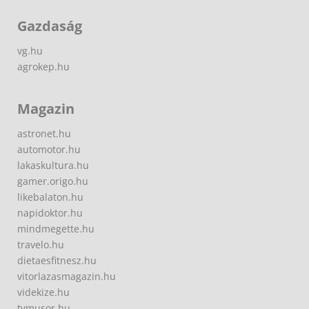
Gazdaság
vg.hu
agrokep.hu
Magazin
astronet.hu
automotor.hu
lakaskultura.hu
gamer.origo.hu
likebalaton.hu
napidoktor.hu
mindmegette.hu
travelo.hu
dietaesfitnesz.hu
vitorlazasmagazin.hu
videkize.hu
tvmusor.hu