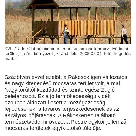
XVII. 17. kerület rákosmente , merzse mocsár természetvédelmi
terület , határ , környezet , kirándulók , 2009.03.04. fotó: hegedűs
márta
Százötven évvel ezelőtt a Rákosok igen változatos
és nagy kiterjedésű mocsaras terület volt, a mai
Nagykörúttól kezdődött és szinte egész Zugló
beletartozott. Ez a jó termőképességű vidék
azonban áldozatul esett a mezőgazdaság
fejlődésének, a főváros terjeszkedésének és az
aszályos időjárásnak. A Rákoskerten található
természetvédelmi övezet a Pestre egykor jellemző
mocsaras területek egyik utolsó túlélője.