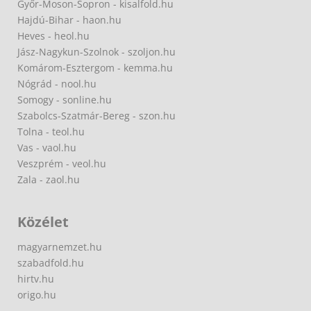
Győr-Moson-Sopron - kisalfold.hu
Hajdú-Bihar - haon.hu
Heves - heol.hu
Jász-Nagykun-Szolnok - szoljon.hu
Komárom-Esztergom - kemma.hu
Nógrád - nool.hu
Somogy - sonline.hu
Szabolcs-Szatmár-Bereg - szon.hu
Tolna - teol.hu
Vas - vaol.hu
Veszprém - veol.hu
Zala - zaol.hu
Közélet
magyarnemzet.hu
szabadfold.hu
hirtv.hu
origo.hu