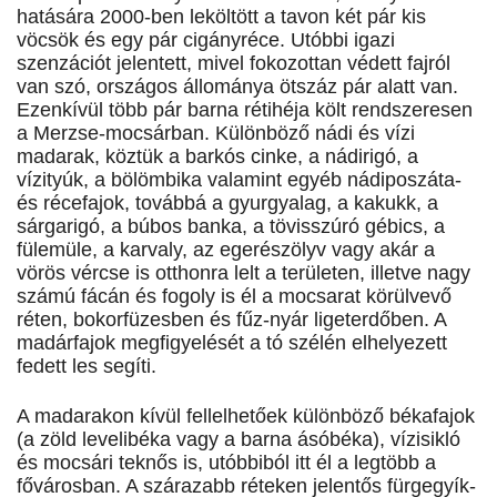
hatására 2000-ben leköltött a tavon két pár kis
vöcsök és egy pár cigányréce. Utóbbi igazi
szenzációt jelentett, mivel fokozottan védett fajról
van szó, országos állománya ötszáz pár alatt van.
Ezenkívül több pár barna rétihéja költ rendszeresen
a Merzse-mocsárban. Különböző nádi és vízi
madarak, köztük a barkós cinke, a nádirigó, a
vízityúk, a bölömbika valamint egyéb nádiposzáta-
és récefajok, továbbá a gyurgyalag, a kakukk, a
sárgarigó, a búbos banka, a tövisszúró gébics, a
fülemüle, a karvaly, az egerészölyv vagy akár a
vörös vércse is otthonra lelt a területen, illetve nagy
számú fácán és fogoly is él a mocsarat körülvevő
réten, bokorfüzesben és fűz-nyár ligeterdőben. A
madárfajok megfigyelését a tó szélén elhelyezett
fedett les segíti.
A madarakon kívül fellelhetőek különböző békafajok
(a zöld levelibéka vagy a barna ásóbéka), vízisikló
és mocsári teknős is, utóbbiból itt él a legtöbb a
fővárosban. A szárazabb réteken jelentős fürgegyík-