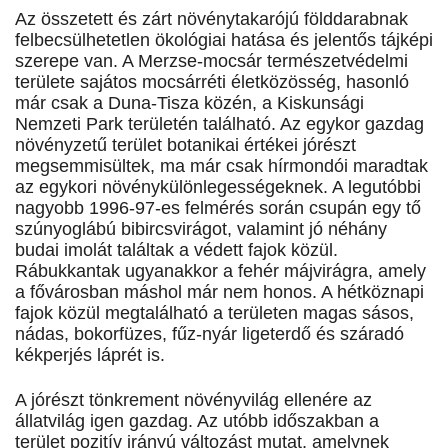
Az összetett és zárt növénytakarójú földdarabnak
felbecsülhetetlen ökológiai hatása és jelentős tájképi
szerepe van. A Merzse-mocsár természetvédelmi
területe sajátos mocsárréti életközösség, hasonló
már csak a Duna-Tisza közén, a Kiskunsági
Nemzeti Park területén található. Az egykor gazdag
növényzetű terület botanikai értékei jórészt
megsemmisültek, ma már csak hírmondói maradtak
az egykori növénykülönlegességeknek. A legutóbbi
nagyobb 1996-97-es felmérés során csupán egy tő
szúnyoglábú bibircsvirágot, valamint jó néhány
budai imolát találtak a védett fajok közül.
Rábukkantak ugyanakkor a fehér májvirágra, amely
a fővárosban máshol már nem honos. A hétköznapi
fajok közül megtalálható a területen magas sásos,
nádas, bokorfüzes, fűz-nyár ligeterdő és száradó
kékperjés láprét is.
A jórészt tönkrement növényvilág ellenére az
állatvilág igen gazdag. Az utóbb időszakban a
terület pozitív irányú változást mutat, amelynek