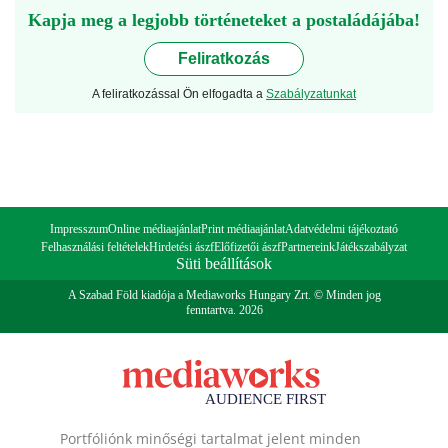
Kapja meg a legjobb történeteket a postaládájába!
Feliratkozás
A feliratkozással Ön elfogadta a
Szabályzatunkat
Impresszum
Online médiaajánlat
Print médiaajánlat
Adatvédelmi tájékoztató
Felhasználási feltételek
Hirdetési ászf
Előfizetői ászf
Partnereink
Játékszabályzat
Süti beállítások
A Szabad Föld kiadója a Mediaworks Hungary Zrt. © Minden jog
fenntartva. 2026
Portfóliónk minőségi tartalmat jelent minden