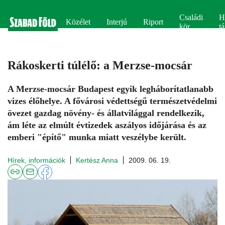
Családi
H
Közélet
Interjú
Riport
kör
tá
Rákoskerti túlélő: a Merzse-mocsár
A Merzse-mocsár Budapest egyik legháborítatlanabb
vizes élőhelye. A fővárosi védettségű természetvédelmi
övezet gazdag növény- és állatvilággal rendelkezik,
ám léte az elmúlt évtizedek aszályos időjárása és az
emberi "építő" munka miatt veszélybe került.
Hírek, információk
Kertész Anna
2009. 06. 19.