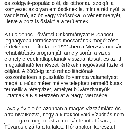
és zöldgyík-populáció él, de otthonául szolgál a
környezet az olyan emlősöknek is, mint a réti nyúl, a
vaddisznó, az őz vagy vörösróka. A védett menyét,
illetve a borz is őslakója a területnek.
A tulajdonos Fővárosi Önkormányzat Budapest
legnagyobb természetes mocsarának megőrzése
érdekében indította be 1991-ben a Merzse-mocsár
rehabilitációs programját, amely során a vizes
élőhely eredeti állapotának visszaállítását, és az itt
megtalálható természeti értékek megóvását tűzte ki
céljául. A 2003-ig tartó rehabilitációnak
köszönhetően a pusztulás folyamata valamelyest
megállt. Húsz méter mélyre telepített termelő kutak
termelik a rétegvizet, amelyet búvárszivattyúk
juttatnak a Kis-Merzsén át a Nagy-Merzsébe.
Tavaly év elején azonban a magas vízszámlára és
arra hivatkozva, hogy a kutakból való vízpótlás nem
jelent igazi megoldást a mocsár fenntartására, a
Főváros elzárta a kutakat. Hónapokon keresztül