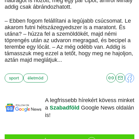
nadrágot is hozott, meg egy pár cipőt, amiről Mihály
addig csak ábrándozhatott.
– Ebben fogom felállítani a legújabb csúcsomat. Le
akarom futni hétszázegyedszer is a maratont. És
utána? – húzza fel a szemöldökét, majd némi
töprengés után az udvaron megragad, és becipel a
terembe egy lócát. – Az még odébb van. Addig is
támasszuk meg ezzel a tetőt, hogy meg ne hajoljon,
aztán majd meglátjuk...
sport
életmód
A legfrissebb hírekért kövess minket
a
Szabadföld
Google News oldalán
is!