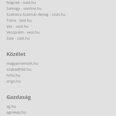
Nógrád - nool.hu
Somogy - sonline.hu
Szabolcs-Szatmár-Bereg - szon.hu
Tolna - teol.hu
Vas - vaol.hu
Veszprém - veol.hu
Zala - zaol.hu
Közélet
magyarnemzet.hu
szabadfold.hu
hirtv.hu
origo.hu
Gazdaság
vg.hu
agrokep.hu