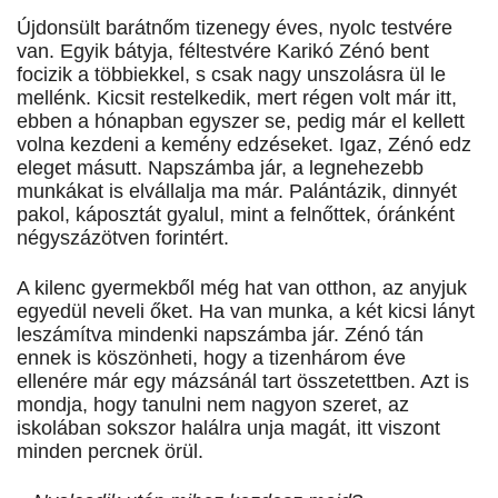
Újdonsült barátnőm tizenegy éves, nyolc testvére
van. Egyik bátyja, féltestvére Karikó Zénó bent
focizik a többiekkel, s csak nagy unszolásra ül le
mellénk. Kicsit restelkedik, mert régen volt már itt,
ebben a hónapban egyszer se, pedig már el kellett
volna kezdeni a kemény edzéseket. Igaz, Zénó edz
eleget másutt. Napszámba jár, a legnehezebb
munkákat is elvállalja ma már. Palántázik, dinnyét
pakol, káposztát gyalul, mint a felnőttek, óránként
négyszázötven forintért.
A kilenc gyermekből még hat van otthon, az anyjuk
egyedül neveli őket. Ha van munka, a két kicsi lányt
leszámítva mindenki napszámba jár. Zénó tán
ennek is köszönheti, hogy a tizenhárom éve
ellenére már egy mázsánál tart összetettben. Azt is
mondja, hogy tanulni nem nagyon szeret, az
iskolában sokszor halálra unja magát, itt viszont
minden percnek örül.