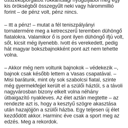
összekuporgatott rokkantsági nyugdíjából meg egy
kis örökségből összegyűlt neki vagy hárommillió
forint – de pénz volt, pénz nincs.
– Itt a pénz! – mutat a fél teniszpályányi
tornatermére meg a ketrecszerű teremben dühöngő
fiatalokra. Valamikor ő is pont ilyen dühöngő ifjú volt,
sőt, kicsit még ilyenebb. Ivott és verekedett, pedig
hát magyar bokszbajnokként pont azt nem tehette
volna.
– Akkor még nem voltunk bajnokok – védekezik –,
bajnok csak később lettem a Vasas csapatával. –
Misi barátunk, mint oly sok szabolcsi fiatal, szinte
még gyermekfejjel került el a szülői háztól, s a távoli
nagyvárosban bizony elkelt volna néhány
útbaigazító nyakleves. Az élet aztán megtette – az
rendezte azt is, hogy a kesztyű szögre akasztása
után hazajöjjön a szülői házba. Egy teljesen új élet
kezdődött akkor. Harminc éve csak a sport meg az
edzés. Meg a rekordok.