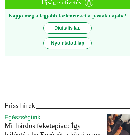
Újság előfizetés
Kapja meg a legjobb történeteket a postaládájába!
Digitális lap
Nyomtatott lap
Friss hírek
Egészségünk
Milliárdos feketepiac: Így
hálózták be Európát a kínai vape-