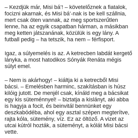
– Kezdjük már, Misi bá’! – követelőznek a fiatalok,
focizni akarnak, és Misi bá’-nak is be kell szállnia,
mert csak öten vannak, az meg sportszerűtlen
lenne, ha az egyik csapatban hárman, a másikban
meg ketten játszanának, közülük is egy lány. A
futball pedig – ha tetszik, ha nem – férfisport.
Igaz, a súlyemelés is az. A ketrecben labdát kergető
lányka, a most hatodikos Sónyák Renáta mégis
súlyt emel.
– Nem is akárhogy! – kiáltja ki a ketrecből Misi
bácsi. – Emelésben harminc, szakításban is húsz
kilóig jutott. De menjél csak, kínáld meg a bácsikat
egy kis süteménnyel! – biztatja a kislányt, aki abba
is hagyja a focit, és beinvitál bennünket egy
deszkabódéba, ahol egy asztal szépen megterítve,
rajta kóla, sütemény, víz. Ez az öltöző. A vizet az
utcai kútról hozták, a süteményt, a kólát Misi bácsi
vette.