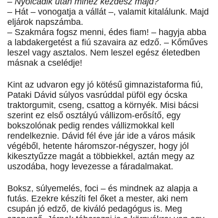
– Nyolcadik után mihez kezdesz majd?
– Hát – vonogatja a vállát –, valamit kitalálunk. Majd
eljárok napszámba.
– Szakmára fogsz menni, édes fiam! – hagyja abba
a labdakergetést a fiú szavaira az edző. – Kőműves
leszel vagy asztalos. Nem leszel egész életedben
másnak a cselédje!
Kint az udvaron egy jó kötésű gimnazistaforma fiú,
Pataki Dávid súlyos vasrúddal püföl egy ócska
traktorgumit, cseng, csattog a környék. Misi bácsi
szerint ez első osztályú vállizom-erősítő, egy
bokszolónak pedig rendes vállizmokkal kell
rendelkeznie. Dávid fél éve jár ide a város másik
végéből, hetente háromszor-négyszer, hogy jól
kikesztyűzze magát a többiekkel, aztán megy az
uszodába, hogy levezesse a fáradalmakat.
Boksz, súlyemelés, foci – és mindnek az alapja a
futás. Ezekre készíti fel őket a mester, aki nem
csupán jó edző, de kiváló pedagógus is. Meg