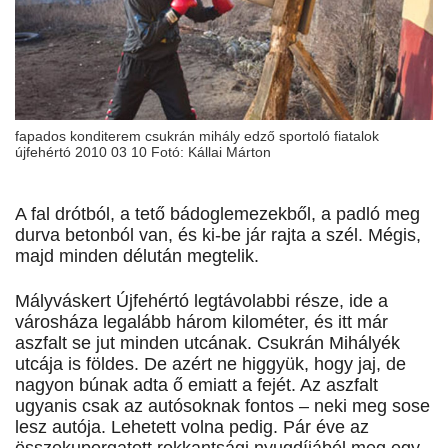
fapados konditerem csukrán mihály edző sportoló fiatalok
újfehértó 2010 03 10 Fotó: Kállai Márton
A fal drótból, a tető bádoglemezekből, a padló meg
durva betonból van, és ki-be jár rajta a szél. Mégis,
majd minden délután megtelik.
Mályváskert Újfehértó legtávolabbi része, ide a
városháza legalább három kilométer, és itt már
aszfalt se jut minden utcának. Csukrán Mihályék
utcája is földes. De azért ne higgyük, hogy jaj, de
nagyon búnak adta ő emiatt a fejét. Az aszfalt
ugyanis csak az autósoknak fontos – neki meg sose
lesz autója. Lehetett volna pedig. Pár éve az