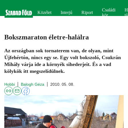
Családi
H
Közélet
Interjú
Riport
kör
tá
Bokszmaraton életre-halálra
Az országban sok tornaterem van, de olyan, mint
Újfehértón, nincs egy se. Egy volt bokszoló, Csukrán
Mihály várja ide a környék sihederjeit. És a vad
kölykök itt megszelídülnek.
Hobbi
Balogh Géza
2010. 05. 08.