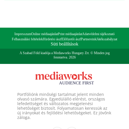
Impresszum
Online médiaajánlat
Print médiaajánlat
Adatvédelmi tájékoztató
Felhasználási feltételek
Hirdetési ászf
Előfizetői ászf
Partnereink
Játékszabályzat
Süti beállítások
A Szabad Föld kiadója a Mediaworks Hungary Zrt. © Minden jog
fenntartva. 2026
Portfóliónk minőségi tartalmat jelent minden
olvasó számára. Egyedülálló elérést, országos
lefedettséget és változatos megjelenési
lehetőséget biztosít. Folyamatosan keressük az
új irányokat és fejlődési lehetőségeket. Ez jövőnk
záloga.