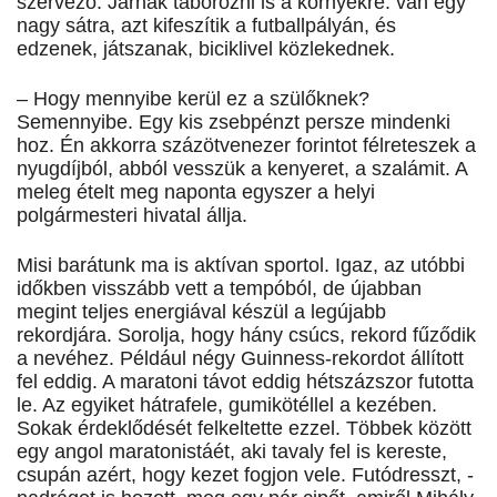
szervező. Járnak táborozni is a környékre: van egy
nagy sátra, azt kifeszítik a futballpályán, és
edzenek, játszanak, biciklivel közlekednek.
– Hogy mennyibe kerül ez a szülőknek?
Semennyibe. Egy kis zsebpénzt persze mindenki
hoz. Én akkorra százötvenezer forintot félreteszek a
nyugdíjból, abból vesszük a kenyeret, a szalámit. A
meleg ételt meg naponta egyszer a helyi
polgármesteri hivatal állja.
Misi barátunk ma is aktívan sportol. Igaz, az utóbbi
időkben visszább vett a tempóból, de újabban
megint teljes energiával készül a legújabb
rekordjára. Sorolja, hogy hány csúcs, rekord fűződik
a nevéhez. Például négy Guinness-rekordot állított
fel eddig. A maratoni távot eddig hétszázszor futotta
le. Az egyiket hátrafele, gumikötéllel a kezében.
Sokak érdeklődését felkeltette ezzel. Többek között
egy angol maratonistáét, aki tavaly fel is kereste,
csupán azért, hogy kezet fogjon vele. Futódresszt, -