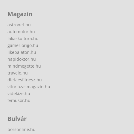
Magazin
astronet.hu
automotor.hu
lakaskultura.hu
gamer.origo.hu
likebalaton.hu
napidoktor.hu
mindmegette.hu
travelo.hu
dietaesfitnesz.hu
vitorlazasmagazin.hu
videkize.hu
tvmusor.hu
Bulvár
borsonline.hu