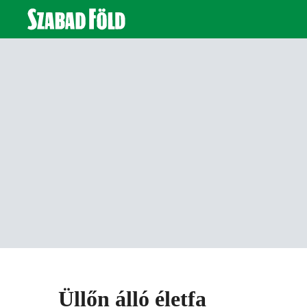
Üllőn álló életfa