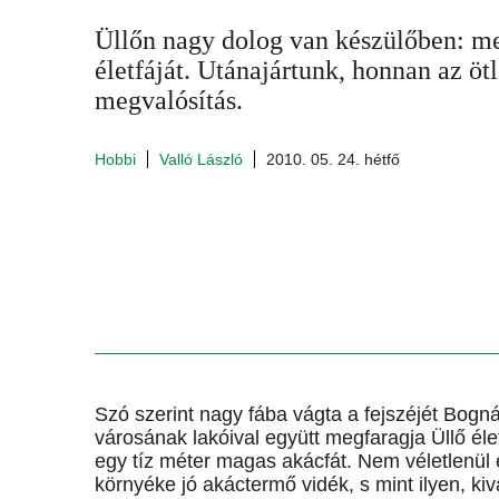
Üllőn nagy dolog van készülőben: m
életfáját. Utánajártunk, honnan az ötl
megvalósítás.
Hobbi
Valló László
2010. 05. 24. hétfő
Szó szerint nagy fába vágta a fejszéjét Bogná
városának lakóival együtt megfaragja Üllő élet
egy tíz méter magas akácfát. Nem véletlenül e
környéke jó akáctermő vidék, s mint ilyen, ki