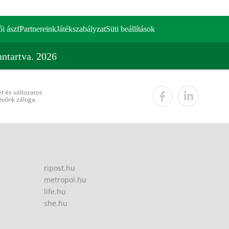
ői ászf
Partnereink
Játékszabályzat
Süti beállítások
ntartva. 2026
t és változatos
övőnk záloga.
ripost.hu
metropol.hu
life.hu
she.hu