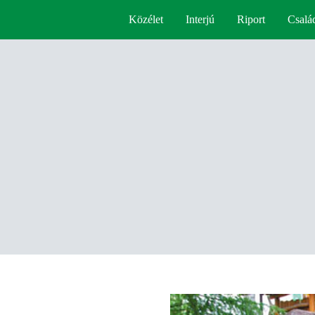
Közélet
Interjú
Riport
Csalá