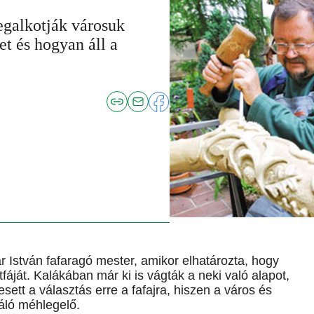
egalkotják városuk
et és hogyan áll a
r István fafaragó mester, amikor elhatározta, hogy
fáját. Kalákában már ki is vágták a neki való alapot,
sett a választás erre a fafajra, hiszen a város és
váló méhlegelő.