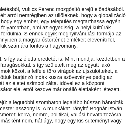
letésből, Vukics Ferenc mozgósító erejű előadásából.
t arról nemrégiben az üllőieknek, hogy a globalizáció
t, hogy egy ember, egy település megtarthassa egyéni
folyamatban, ami az egyediség, a helyi kultúrák
l fordulnia. S ennek egyik megnyilvánulási formája az
ennyiben a magyar őstörténet emlékeit eleveníti fel,
akik számára fontos a hagyomány.
, s így az életfa eredetét is. Mint mondja, kezdetben a
k faragásokkal, s így született meg az együtt lakó
mok között a felfelé törő virágok az újszülötteket, a
özöttük burjánzó indák kusza szövevénye pedig az
 az életet szimbolizálta. Idővel ez a központi
 sátor elé, ettől kezdve már önálló életfaként létezett.
ejű: a legutóbbi szombaton legalább húszan hántolták
mester asszony is. A munkákat irányító Bognár István
ismeret: korra, nemre, politikai, vallási hovatartozásra
a másként nem, hát úgy, hogy egy kis süteményt vagy