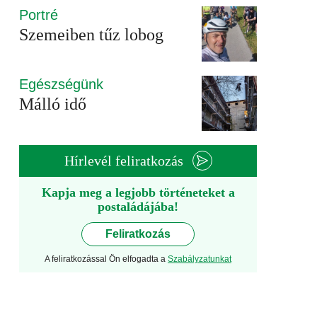
Portré
Szemeiben tűz lobog
Egészségünk
Málló idő
Hírlevél feliratkozás
Kapja meg a legjobb történeteket a
postaládájába!
Feliratkozás
A feliratkozással Ön elfogadta a
Szabályzatunkat