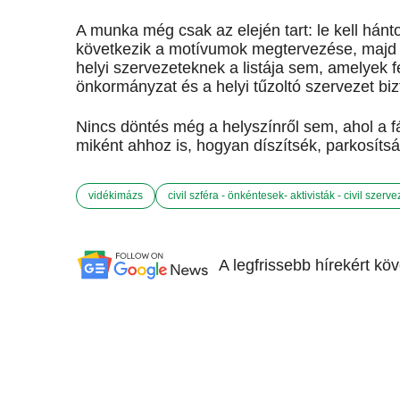
A munka még csak az elején tart: le kell hánto
következik a motívumok megtervezése, majd 
helyi szervezeteknek a listája sem, amelyek f
önkormányzat és a helyi tűzoltó szervezet biz
Nincs döntés még a helyszínről sem, ahol a fát
miként ahhoz is, hogyan díszítsék, parkosíts
vidékimázs
civil szféra - önkéntesek- aktivisták - civil szer
A legfrissebb hírekért kö