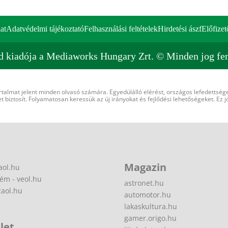
at
Adatvédelmi tájékoztató
Felhasználási feltételek
Hirdetési ászf
Előfizet
d kiadója a Mediaworks Hungary Zrt. © Minden jog fen
rtalmat jelent minden olvasó számára. Egyedülálló elérést, országos lefedettsége
 biztosít. Folyamatosan keressük az új irányokat és fejlődési lehetőségeket. Ez j
Magazin
aol.hu
ém - veol.hu
astronet.hu
zaol.hu
automotor.hu
lakaskultura.hu
gamer.origo.hu
let