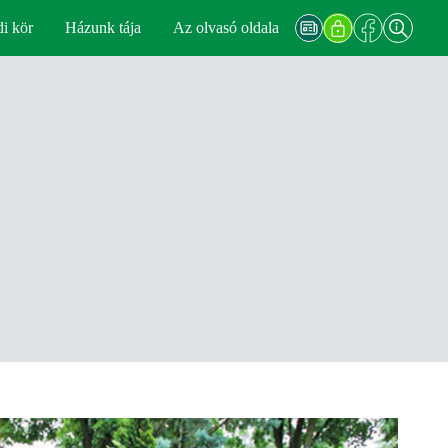
di kör
Házunk tája
Az olvasó oldala