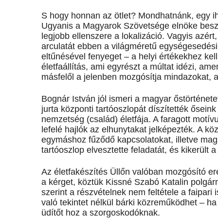
S hogy honnan az ötlet? Mondhatnánk, egy ih
Ugyanis a Magyarok Szövetsége elnöke beszél
legjobb ellenszere a lokalizáció. Vagyis azér
arculatát ebben a világméretű egységesedési 
eltűnésével fenyeget – a helyi értékekhez kel
életfaállítás, ami egyrészt a múltat idézi, am
másfelől a jelenben mozgósítja mindazokat, 
Bognár István jól ismeri a magyar őstörténetet
jurta központi tartóoszlopát díszítették ősein
nemzetség (család) életfája. A faragott motívu
lefelé hajlók az elhunytakat jelképezték. A k
egymáshoz fűződő kapcsolatokat, illetve magát
tartóoszlop elvesztette feladatát, és kikerült a
Az életfakészítés Üllőn valóban mozgósító er
a kérget, köztük Kissné Szabó Katalin polgár
szerint a részvételnek nem feltétele a faipari 
való tekintet nélkül bárki közreműködhet – h
üdítőt hoz a szorgoskodóknak.