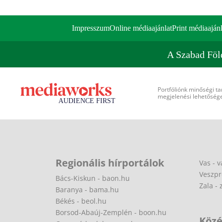
Impresszum
Online médiaajánlat
Print médiaajánl
A Szabad Föl
Portfóliónk minőségi ta
megjelenési lehetőséget
Regionális hírportálok
Vas - v
Veszpr
Bács-Kiskun - baon.hu
Zala - 
Baranya - bama.hu
Békés - beol.hu
Borsod-Abaúj-Zemplén - boon.hu
Közé