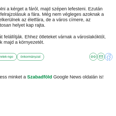
lni a kérget a fáról, majd szépen lefesteni. Ezután
felrajzolásuk a fára. Még nem végleges azoknak a
elkerülnek az életfára, de a város címere, az
tosan helyet kap rajta.
 felállítják. Ehhez ötleteket várnak a városlakóktól,
ák majd a környezetét.
vezetek-ngo
önkormányzat
vess minket a
Szabadföld
Google News oldalán is!