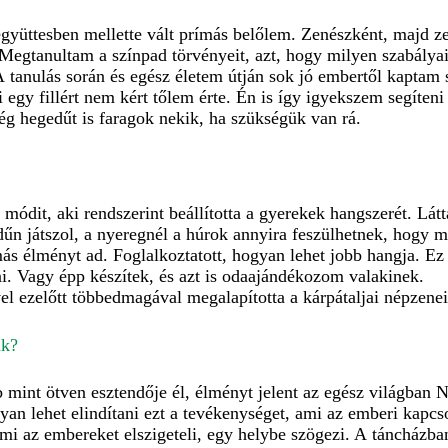
yüttesben mellette vált prímás belőlem. Zenészként, majd z
Megtanultam a színpad törvényeit, azt, hogy milyen szabálya
 A tanulás során és egész életem útján sok jó embertől kaptam 
ki egy fillért nem kért tőlem érte. Én is így igyekszem segíten
g hegedűt is faragok nekik, ha szükségük van rá.
 módit, aki rendszerint beállította a gyerekek hangszerét. Lát
dűn játszol, a nyeregnél a húrok annyira feszülhetnek, hogy m
en más élményt ad. Foglalkoztatott, hogyan lehet jobb hangja.
i. Vagy épp készítek, és azt is odaajándékozom valakinek.
el ezelőtt többedmagával megalapította a kárpátaljai népzenei
nak?
mint ötven esztendője él, élményt jelent az egész világban N
n lehet elindítani ezt a tevékenységet, ami az emberi kapcso
mi az embereket elszigeteli, egy helybe szögezi. A táncházban