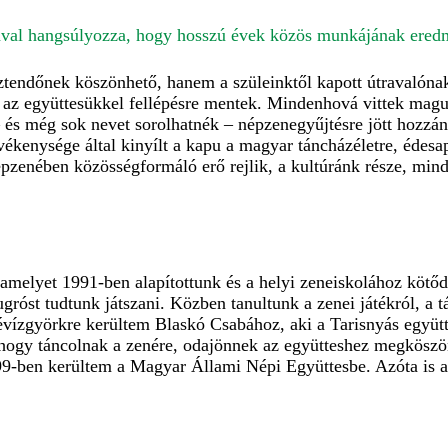
ával hangsúlyozza, hogy hosszú évek közös munkájának ered
tendőnek köszönhető, hanem a szüleinktől kapott útravalónak
dig az együttesükkel fellépésre mentek. Mindenhová vittek ma
s még sok nevet sorolhatnék – népzenegyűjtésre jött hozzán
evékenysége által kinyílt a kapu a magyar táncházéletre, éde
épzenében közösségformáló erő rejlik, a kultúránk része, m
 amelyet 1991-ben alapítottunk és a helyi zeneiskolához kötődö
róst tudtunk játszani. Közben tanultunk a zenei játékról, a 
évízgyörkre kerültem Blaskó Csabához, aki a Tarisnyás együt
ogy táncolnak a zenére, odajönnek az együtteshez megköszönn
999-ben kerültem a Magyar Állami Népi Együttesbe. Azóta is 