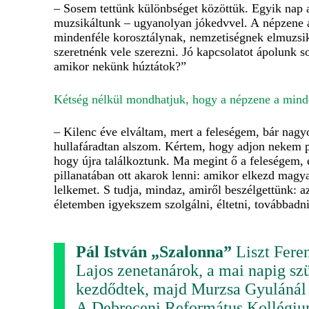
– Sosem tettünk különbséget közöttük. Egyik nap 
muzsikáltunk – ugyanolyan jókedvvel. A népzene attó
mindenféle korosztálynak, nemzetiségnek elmuzsik
szeretnénk vele szerezni. Jó kapcsolatot ápolunk so
amikor nekünk húztátok?”
Kétség nélkül mondhatjuk, hogy a népzene a mind
– Kilenc éve elváltam, mert a feleségem, bár nagy
hullafáradtan alszom. Kértem, hogy adjon nekem pá
hogy újra találkoztunk. Ma megint ő a feleségem, 
pillanatában ott akarok lenni: amikor elkezd magy
lelkemet. S tudja, mindaz, amiről beszélgettünk: 
életemben igyekszem szolgálni, éltetni, továbbadni
Pál István „Szalonna”
Liszt Feren
Lajos zenetanárok, a mai napig sz
kezdődtek, majd Murzsa Gyulánál a
A Debreceni Református Kollégiu