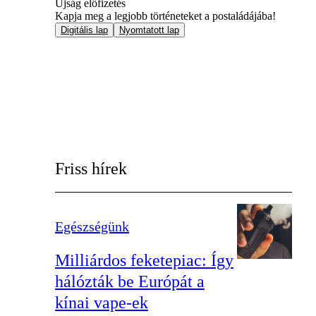
Újság előfizetés
Kapja meg a legjobb történeteket a postaládájába!
Digitális lap
Nyomtatott lap
Friss hírek
Egészségünk
Milliárdos feketepiac: Így
hálózták be Európát a
kínai vape-ek