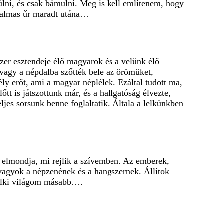
ülni, és csak bámulni. Meg is kell említenem, hogy
atalmas űr maradt utána…
er esztendeje élő magyarok és a velünk élő
vagy a népdalba szőtték bele az örömüket,
ly erőt, ami a magyar néplélek. Ezáltal tudott ma,
t is játszottunk már, és a hallgatóság élvezte,
eljes sorsunk benne foglaltatik. Általa a lelkünkben
 elmondja, mi rejlik a szívemben. Az emberek,
 vagyok a népzenének és a hangszernek. Állítok
 lelki világom másabb….