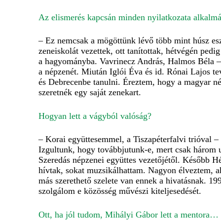
Az elismerés kapcsán minden nyilatkozata alkalm
– Ez nemcsak a mögöttünk lévő több mint húsz esz
zeneiskolát vezettek, ott tanítottak, hétvégén pe
a hagyományba. Vavrinecz András, Halmos Béla – é
a népzenét. Miután Iglói Éva és id. Rónai Lajos t
és Debrecenbe tanulni. Éreztem, hogy a magyar n
szeretnék egy saját zenekart.
Hogyan lett a vágyból valóság?
– Korai együttesemmel, a Tiszapéterfalvi trióval –
Izgultunk, hogy továbbjutunk-e, mert csak három ug
Szeredás népzenei együttes vezetőjétől. Később H
hívtak, sokat muzsikálhattam. Nagyon élveztem, ah
más szerethető szelete van ennek a hivatásnak. 1
szolgálom e közösség művészi kiteljesedését.
Ott, ha jól tudom, Mihályi Gábor lett a mentora…