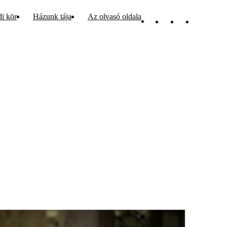
di kör
Házunk tája
Az olvasó oldala