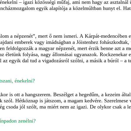
 énekelni – igazi közösségi műfaj, ami nem hagy az asztalnál 
táncházmozgalom egyik alapítója a közelmúltban hunyt el. H
lom a népzenét”, mert ő nem ismeri. A Kárpát-medencében ez
ajdani emberek vagy imádságban a Jóistenhez fohászkodtak, 
en feldolgozzák a magyar népzenét, mert érzik benne azt a mé
az életünk folyása, nagy állomásai ugyanazok. Rockzenekar előt
l az egyik dal tud a vigadozásról szólni, a másik a búról – a t
tszani, énekelni?
kor is ott a hangszerem. Beszélget a hegedűm, a kezeim által
ekik szól. Hétköznap is játszom, a magam kedvére. Szerelmese
g csoda jól szólt, ma miért nem az igazi. De olykor csak a
zínpadon zenélni?