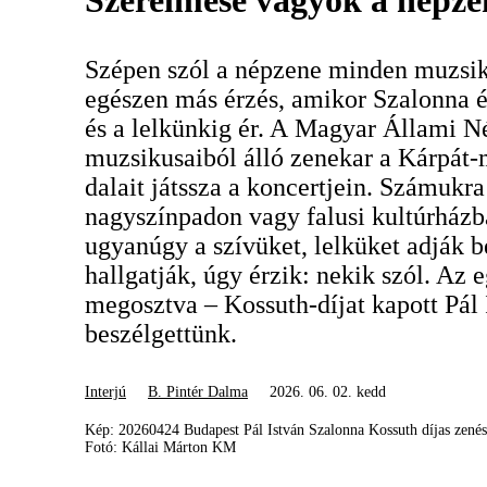
Szerelmese vagyok a népz
Szépen szól a népzene minden muzsik
egészen más érzés, amikor Szalonna é
és a lelkünkig ér. A Magyar Állami N
muzsikusaiból álló zenekar a Kárpát
dalait játssza a koncertjein. Számukr
nagyszínpadon vagy falusi kultúrházb
ugyanúgy a szívüket, lelküket adják b
hallgatják, úgy érzik: nekik szól. Az e
megosztva – Kossuth-díjat kapott Pál 
beszélgettünk.
Interjú
B. Pintér Dalma
2026. 06. 02. kedd
Kép: 20260424 Budapest Pál István Szalonna Kossuth díjas zen
Fotó: Kállai Márton KM