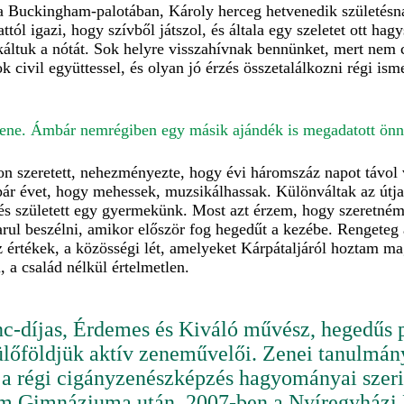
a Buckingham-palotában, Károly herceg hetvenedik születésna
l igazi, hogy szívből játszol, és általa egy szeletet ott hag
áltuk a nótát. Sok helyre visszahívnak bennünket, mert nem c
k civil együttessel, és olyan jó érzés összetalálkozni régi i
ene. Ámbár nemrégiben egy másik ajándék is megadatott önn
on szeretett, nehezményezte, hogy évi háromszáz napot távol
r évet, hogy mehessek, muzsikálhassak. Különváltak az útjai
és született egy gyermekünk. Most azt érzem, hogy szeretném
arul beszélni, amikor először fog hegedűt a kezébe. Rengeteg
az értékek, a közösségi lét, amelyeket Kárpátaljáról hoztam 
, a család nélkül értelmetlen.
c-díjas, Érdemes és Kiváló művész, hegedűs pr
ülőföldjük aktív zeneművelői. Zenei tanulmány
 régi cigányzenészképzés hagyományai szerin
m Gimnáziuma után, 2007-ben a Nyíregyházi F