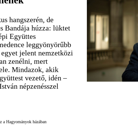
enének
us hangszerén, de
s Bandája húzza: lüktet
épi Együttes
-medence leggyönyörűbb
a egyet jelent nemzetközi
an zenélni, mert
ele. Mindazok, akik
gyüttest vezető, idén –
István népzenésszel
ész a Hagyományok házában