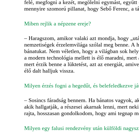
felé, megfogni a kezét, megölelni egymást, együtt
mennyire szomorú pillanat, hogy Sebő Ferenc, a 
Miben rejlik a népzene ereje?
– Haragszom, amikor valaki azt mondja, hogy „utá
nemzetiségek érzelemvilága szólal meg benne. A h
bánatukat. Nem véletlen, hogy a világban sok hely
a modern technológia mellett is élő maradni, mert 
mert érzik benne a lüktetést, azt az energiát, amive
élő dalt halljuk vissza.
Milyen érzés fogni a hegedűt, és belefeledkezve já
– Sosincs fáradság bennem. Ha bánatos vagyok, ak
akik hallgatják, a részesei akarnak lenni, mert n
rajta, hosszasan gondolkodom, hogy ami tegnap mé
Milyen egy falusi rendezvény után külföldi nagys