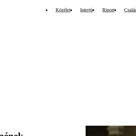
Közélet
Interjú
Riport
Csalá