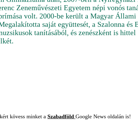
 Ferenc Zeneművészeti Egyetem népi vonós tan
prímása volt. 2000-be került a Magyar Állami 
Megalakította saját együttesét, a Szalonna és
 muzsikusok tanításából, és zenészként is hitt
elkét.
ekért kövess minket a
Szabadföld
Google News oldalán is!