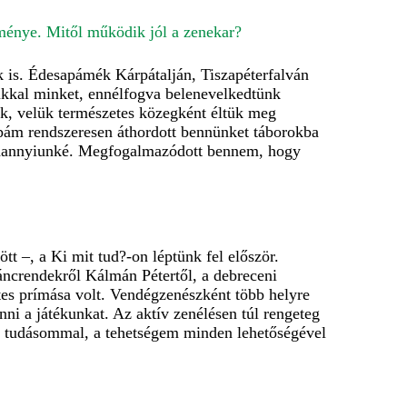
ménye. Mitől működik jól a zenekar?
 is. Édesapámék Kárpátalján, Tiszapéterfalván
gukkal minket, ennélfogva belenevelkedtünk
k, velük természetes közegként éltük meg
sapám rendszeresen áthordott bennünket táborokba
indannyiunké. Megfogalmazódott bennem, hogy
tt –, a Ki mit tud?-on léptünk fel először.
táncrendekről Kálmán Pétertől, a debreceni
tes prímása volt. Vendégzenészként több helyre
i a játékunkat. Az aktív zenélésen túl rengeteg
a tudásommal, a tehetségem minden lehetőségével