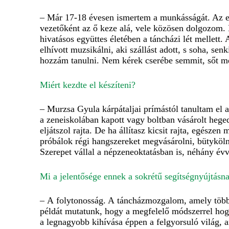
– Már 17-18 évesen ismertem a munkásságát. Az eg
vezetőként az ő keze alá, vele közösen dolgozom. 
hivatásos együttes életében a táncházi lét mellett.
elhívott muzsikálni, aki szállást adott, s soha, sen
hozzám tanulni. Nem kérek cserébe semmit, sőt mé
Miért kezdte el készíteni?
– Murzsa Gyula kárpátaljai prímástól tanultam el a
a zeneiskolában kapott vagy boltban vásárolt hege
eljátszol rajta. De ha állítasz kicsit rajta, egész
próbálok régi hangszereket megvásárolni, bütyköln
Szerepet vállal a népzeneoktatásban is, néhány évv
Mi a jelentősége ennek a sokrétű segítségnyújtás
– A folytonosság. A táncházmozgalom, amely több 
példát mutatunk, hogy a megfelelő módszerrel hogya
a legnagyobb kihívása éppen a felgyorsuló világ, a