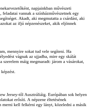
enekarvezetőként, napjainkban művészeti
i, feladatai vannak a színházművészetnek egy
segítséget. Akadt, aki megmutatta a csárdást, aki
i azokat az ifjú népzenészeket, akik eljönnek
tam, mennyire sokat tud vele segíteni. Ha
élyedést vágnak az ujjadba, mire egy skálát
 Ez a szerelem máig megmaradt: járom a vásárokat,
 képzést.
ew Jersey-től Ausztráliáig. Európában sok helyen
latokat erősíti. A népzene éltetésének
 merni kell felkérni egy lányt, közeledni a másik