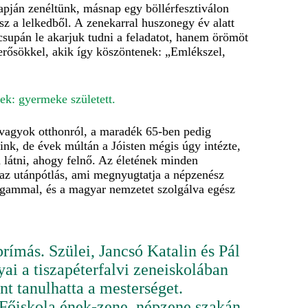
pján zenéltünk, másnap egy böllérfesztiválon
ysz a lelkedből. A zenekarral huszonegy év alatt
supán le akarjuk tudni a feladatot, hanem örömöt
smerősökkel, akik így köszöntenek: „Emlékszel,
ek: gyermeke született.
 vagyok otthonról, a maradék 65-ben pedig
nk, de évek múltán a Jóisten mégis úgy intézte,
 látni, ahogy felnő. Az életének minden
 az utánpótlás, ami megnyugtatja a népzenész
magammal, és a magyar nemzetet szolgálva egész
ímás. Szülei, Jancsó Katalin és Pál
ai a tiszapéterfalvi zeneiskolában
t tanulhatta a mesterséget.
őiskola ének-zene, népzene szakán