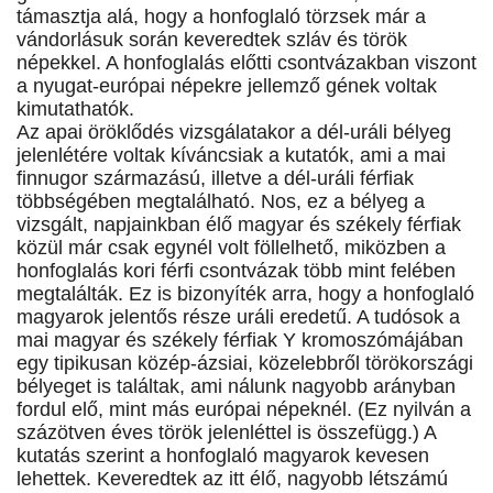
támasztja alá, hogy a honfoglaló törzsek már a
vándorlásuk során keveredtek szláv és török
népekkel. A honfoglalás előtti csontvázakban viszont
a nyugat-európai népekre jellemző gének voltak
kimutathatók.
Az apai öröklődés vizsgálatakor a dél-uráli bélyeg
jelenlétére voltak kíváncsiak a kutatók, ami a mai
finnugor származású, illetve a dél-uráli férfiak
többségében megtalálható. Nos, ez a bélyeg a
vizsgált, napjainkban élő magyar és székely férfiak
közül már csak egynél volt föllelhető, miközben a
honfoglalás kori férfi csontvázak több mint felében
megtalálták. Ez is bizonyíték arra, hogy a honfoglaló
magyarok jelentős része uráli eredetű. A tudósok a
mai magyar és székely férfiak Y kromoszómájában
egy tipikusan közép-ázsiai, közelebbről törökországi
bélyeget is találtak, ami nálunk nagyobb arányban
fordul elő, mint más európai népeknél. (Ez nyilván a
százötven éves török jelenléttel is összefügg.) A
kutatás szerint a honfoglaló magyarok kevesen
lehettek. Keveredtek az itt élő, nagyobb létszámú