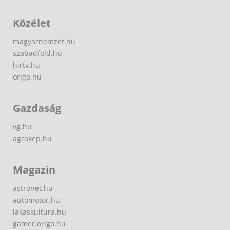
Közélet
magyarnemzet.hu
szabadfold.hu
hirtv.hu
origo.hu
Gazdaság
vg.hu
agrokep.hu
Magazin
astronet.hu
automotor.hu
lakaskultura.hu
gamer.origo.hu