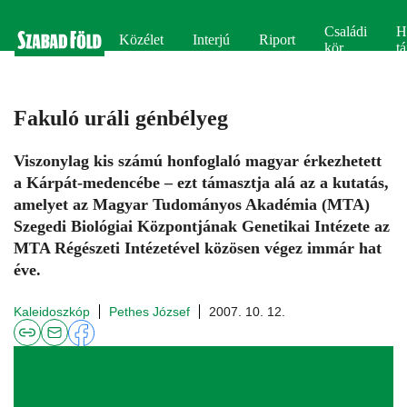
Családi
H
Közélet
Interjú
Riport
kör
tá
Fakuló uráli génbélyeg
Viszonylag kis számú honfoglaló magyar érkezhetett
a Kárpát-medencébe – ezt támasztja alá az a kutatás,
amelyet az Magyar Tudományos Akadémia (MTA)
Szegedi Biológiai Központjának Genetikai Intézete az
MTA Régészeti Intézetével közösen végez immár hat
éve.
Kaleidoszkóp
Pethes József
2007. 10. 12.