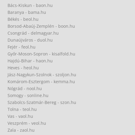
Bács-Kiskun - baon.hu
Baranya - bama.hu
Békés - beol.hu
Borsod-Abaúj-Zemplén - boon.hu
Csongrád - delmagyar.hu
Dunaújváros - duol.hu
Fejér - feol.hu
Győr-Moson-Sopron - kisalfold.hu
Hajdú-Bihar - haon.hu
Heves - heol.hu
Jász-Nagykun-Szolnok - szoljon.hu
Komárom-Esztergom - kemma.hu
Nógrád - nool.hu
Somogy - sonline.hu
Szabolcs-Szatmár-Bereg - szon.hu
Tolna - teol.hu
Vas - vaol.hu
Veszprém - veol.hu
Zala - zaol.hu