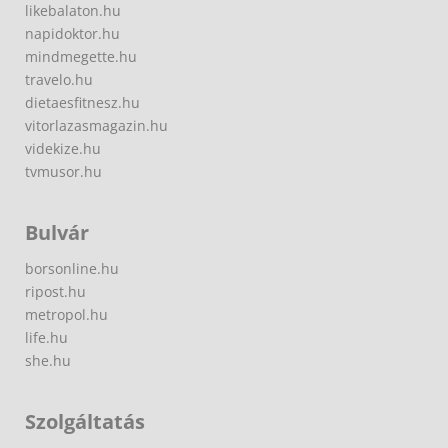
likebalaton.hu
napidoktor.hu
mindmegette.hu
travelo.hu
dietaesfitnesz.hu
vitorlazasmagazin.hu
videkize.hu
tvmusor.hu
Bulvár
borsonline.hu
ripost.hu
metropol.hu
life.hu
she.hu
Szolgáltatás