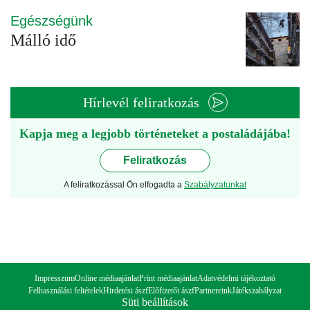
Egészségünk
Málló idő
Hírlevél feliratkozás
Kapja meg a legjobb történeteket a postaládájába!
Feliratkozás
A feliratkozással Ön elfogadta a
Szabályzatunkat
Impresszum
Online médiaajánlat
Print médiaajánlat
Adatvédelmi tájékoztató
Felhasználási feltételek
Hirdetési ászf
Előfizetői ászf
Partnereink
Játékszabályzat
Süti beállítások