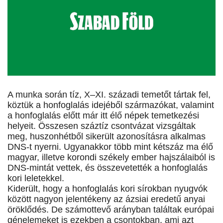
A munka során tíz, X–XI. századi temetőt tártak fel,
köztük a honfoglalás idejéből származókat, valamint
a honfoglalás előtt már itt élő népek temetkezési
helyeit. Összesen száztíz csontvázat vizsgáltak
meg, huszonhétből sikerült azonosításra alkalmas
DNS-t nyerni. Ugyanakkor több mint kétszáz ma élő
magyar, illetve korondi székely ember hajszálaiból is
DNS-mintát vettek, és összevetették a honfoglalás
kori leletekkel.
Kiderült, hogy a honfoglalás kori sírokban nyugvók
között nagyon jelentékeny az ázsiai eredetű anyai
öröklődés. De számottevő arányban találtak európai
génelemeket is ezekben a csontokban, ami azt