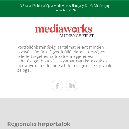
A Szabad Föld kiadója a Mediaworks Hungary Zrt. © Minden jog
fenntartva. 2026
Portfóliónk minőségi tartalmat jelent minden
olvasó számára. Egyedülálló elérést, országos
lefedettséget és változatos megjelenési
lehetőséget biztosít. Folyamatosan keressük az
új irányokat és fejlődési lehetőségeket. Ez jövőnk
záloga.
Regionális hírportálok