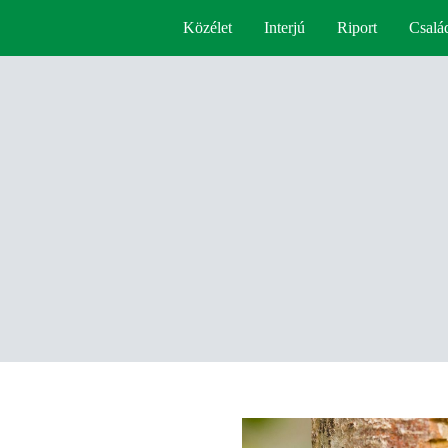
Közélet
Interjú
Riport
Csalá