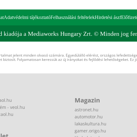
at
Adatvédelmi tájékoztató
Felhasználási feltételek
Hirdetési ászf
Előfizet
d kiadója a Mediaworks Hungary Zrt. © Minden jog fen
rtalmat jelent minden olvasó számára. Egyedülálló elérést, országos lefedettsége
 biztosít. Folyamatosan keressük az új irányokat és fejlődési lehetőségeket. Ez j
Magazin
aol.hu
ém - veol.hu
astronet.hu
zaol.hu
automotor.hu
lakaskultura.hu
gamer.origo.hu
let