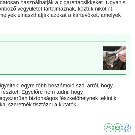
udatosan használhatják a cigarettacsikkeket. Ugyanis
öző vegyületet tartalmaznak, köztük nikotint,
lyek elriaszthatják azokat a kártevőket, amelyek
figyeltek: egyre több beszámoló szól arról, hogy
fészket. Egyelőre nem tudni, hogy
gyszerűen biztonságos fészkelőhelynek tekintik
kal szeretnék tisztázni a kutatók.