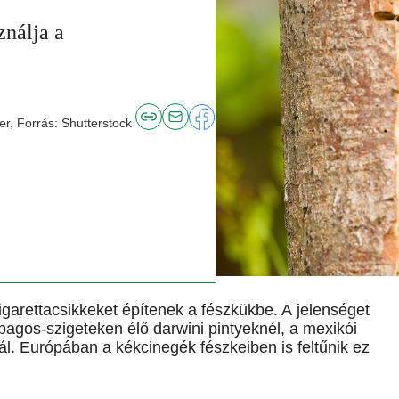
ználja a
r, Forrás: Shutterstock
garettacsikkeket építenek a fészkükbe. A jelenséget
pagos-szigeteken élő darwini pintyeknél, a mexikói
ál. Európában a kékcinegék fészkeiben is feltűnik ez