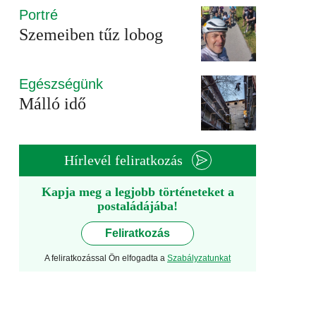
Portré
Szemeiben tűz lobog
Egészségünk
Málló idő
Hírlevél feliratkozás
Kapja meg a legjobb történeteket a
postaládájába!
Feliratkozás
A feliratkozással Ön elfogadta a
Szabályzatunkat