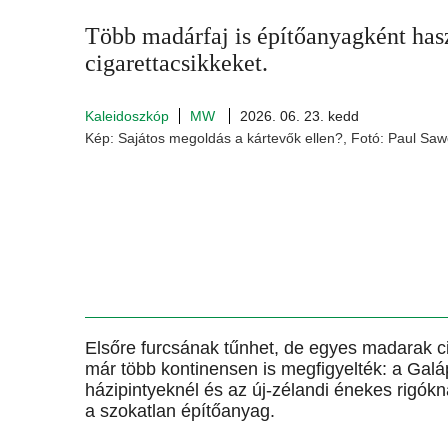
Több madárfaj is építőanyagként has
cigarettacsikkeket.
Kaleidoszkóp
MW
2026. 06. 23. kedd
Kép: Sajátos megoldás a kártevők ellen?, Fotó: Paul Sawe
Elsőre furcsának tűnhet, de egyes madarak ci
már több kontinensen is megfigyelték: a Galá
házipintyeknél és az új-zélandi énekes rigókn
a szokatlan építőanyag.