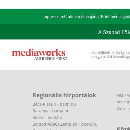
Impresszum
Online médiaajánlat
Print médiaajánl
A Szabad Föl
Portfóliónk minőségi ta
megjelenési lehetőséget
Regionális hírportálok
Vas - v
Veszpr
Bács-Kiskun - baon.hu
Zala - 
Baranya - bama.hu
Békés - beol.hu
Borsod-Abaúj-Zemplén - boon.hu
Közé