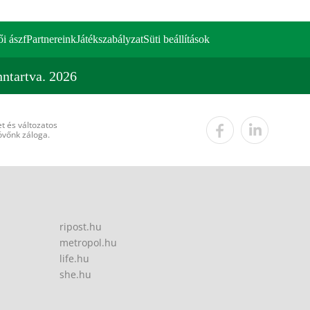
ői ászf
Partnereink
Játékszabályzat
Süti beállítások
ntartva. 2026
t és változatos
övőnk záloga.
ripost.hu
metropol.hu
life.hu
she.hu