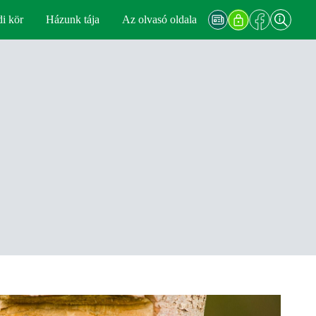
di kör
Házunk tája
Az olvasó oldala