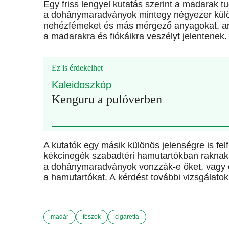
Egy friss lengyel kutatás szerint a madarak t
a dohánymaradványok mintegy négyezer különb
nehézfémeket és más mérgező anyagokat, ame
a madarakra és fiókáikra veszélyt jelentenek.
Ez is érdekelhet
Kaleidoszkóp
Kenguru a pulóverben
A kutatók egy másik különös jelenségre is fel
kékcinegék szabadtéri hamutartókban raknak 
a dohánymaradványok vonzzák-e őket, vagy e
a hamutartókat. A kérdést további vizsgálatok
madár
fészek
cigaretta