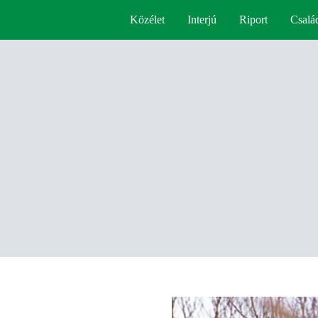
Közélet
Interjú
Riport
Csalá