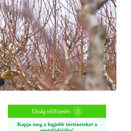
Újság előfizetés
Kapja meg a legjobb történeteket a
postaládájába!