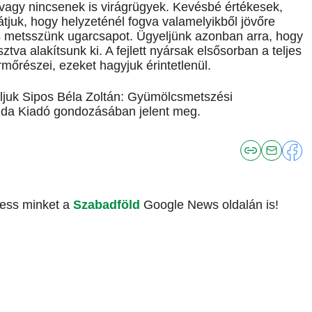
 vagy nincsenek is virágrügyek. Kevésbé értékesek,
látjuk, hogy helyzeténél fogva valamelyikből jövőre
is metsszünk ugarcsapot. Ügyeljünk azonban arra, hogy
va alakítsunk ki. A fejlett nyársak elsősorban a teljes
mőrészei, ezeket hagyjuk érintetlenül.
nljuk Sipos Béla Zoltán: Gyümölcsmetszési
zda Kiadó gondozásában jelent meg.
vess minket a
Szabadföld
Google News oldalán is!