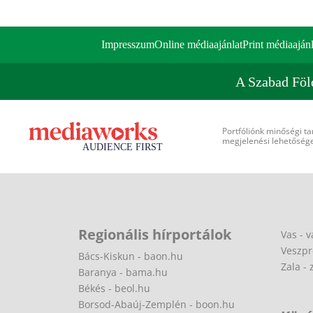
Impresszum
Online médiaajánlat
Print médiaajánl
A Szabad Föl
Portfóliónk minőségi ta
megjelenési lehetőséget
Regionális hírportálok
Vas - v
Veszpr
Bács-Kiskun - baon.hu
Zala - 
Baranya - bama.hu
Békés - beol.hu
Borsod-Abaúj-Zemplén - boon.hu