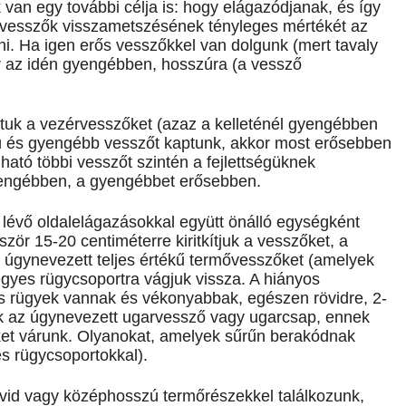
an egy további célja is: hogy elágazódjanak, és így
zérvesszők visszametszésének tényleges mértékét az
i. Ha igen erős vesszőkkel van dolgunk (mert tavaly
or az idén gyengébben, hosszúra (a vessző
tuk a vezérvesszőket (azaz a kelleténél gyengébben
 és gyengébb vesszőt kaptunk, akkor most erősebben
ható többi vesszőt szintén a fejlettségüknek
engébben, a gyengébbet erősebben.
 lévő oldalelágazásokkal együtt önálló egységként
zör 15-20 centiméterre kiritkítjuk a vesszőket, a
b, úgynevezett teljes értékű termővesszőket (amelyek
yes rügycsoportra vágjuk vissza. A hiányos
s rügyek vannak és vékonyabbak, egészen rövidre, 2-
nk az úgynevezett ugarvessző vagy ugarcsap, ennek
zőket várunk. Olyanokat, amelyek sűrűn berakódnak
s rügycsoportokkal).
övid vagy középhosszú termőrészekkel találkozunk,