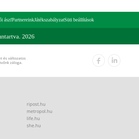
ői ászf
Partnereink
Játékszabályzat
Süti beállítások
ntartva. 2026
t és változatos
övőnk záloga.
ripost.hu
metropol.hu
life.hu
she.hu