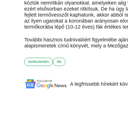
köztük nemritkán olyanokkal, amelyeken alig
ezért elsősorban ezeket ritkítsuk. De ha úgy 
fejlett termővesszőt kaphatunk, akkor abból 
az ilyen ugarokat a koronában arányosan eloszt
termőkorába lépő (10-12 éves) fák értékes ter
További hasznos tudnivalóért figyelmébe ajá
alapismeretek című könyvét, mely a Mezőga
kertészkedés
fák
A legfrissebb hírekért kö