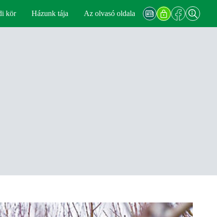
di kör
Házunk tája
Az olvasó oldala