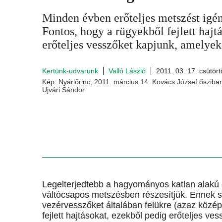
Minden évben erőteljes metszést igén
Fontos, hogy a rügyekből fejlett hajt
erőteljes vesszőket kapjunk, amelye
Kertünk-udvarunk
Valló László
2011. 03. 17. csütört
Kép: Nyárlőrinc, 2011. március 14. Kovács József őszibar
Ujvári Sándor
Legelterjedtebb a hagyományos katlan alakú és
váltócsapos metszésben részesítjük. Ennek s
vezérvesszőket általában felükre (azaz közép
fejlett hajtásokat, ezekből pedig erőteljes v