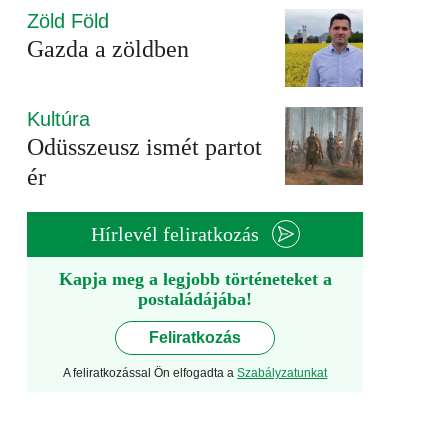
Zöld Föld
Gazda a zöldben
Kultúra
Odüsszeusz ismét partot
ér
Hírlevél feliratkozás
Kapja meg a legjobb történeteket a
postaládájába!
Feliratkozás
A feliratkozással Ön elfogadta a
Szabályzatunkat