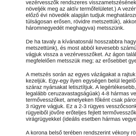
vezérvesszők rendszeres visszametszésének v
növeljék meg az aktív termőfelületet.) A ve
előző évi növedék alapján tudjuk meghatározn
túlságosan erősen, rövidre metszettük), akk
háromnegyedét meghagyva) metsszünk.
De ha tavaly a kívánatosnál hosszabbra hagy
metszettünk), és most abból kevesebb számú
vágjuk vissza a vezérvesszőket. Az ágon talál
megfelelően metsszük meg; az erősebbet gy
A metszés során az egyes vázágakat a rajtuk
kezeljük. Egy-egy ilyen egységen belül legelős
száraz nyársakat letisztítjuk. A legértékeseb
legalább ceruzavastagságúak) 4-8 hármas veg
termővesszőket, amelyeken főként csak páro
3 rügyre vágjuk. Ez a 2-3 rügyes vesszőcso
rügyeiből jövőre erőteljes fejlett termővess
virágrügyekkel (ideális esetben hármas vegye
A korona belső terében rendszerint vékony r