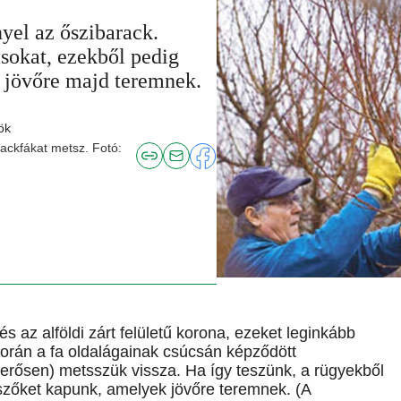
yel az őszibarack.
ásokat, ezekből pedig
k jövőre majd teremnek.
ök
ackfákat metsz. Fotó:
 az alföldi zárt felületű korona, ezeket leginkább
orán a fa oldalágainak csúcsán képződött
erősen) metsszük vissza. Ha így teszünk, a rügyekből
esszőket kapunk, amelyek jövőre teremnek. (A