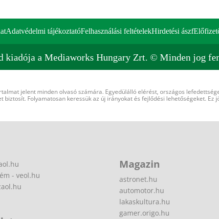
at
Adatvédelmi tájékoztató
Felhasználási feltételek
Hirdetési ászf
Előfizet
d kiadója a Mediaworks Hungary Zrt. © Minden jog fen
rtalmat jelent minden olvasó számára. Egyedülálló elérést, országos lefedettsége
 biztosít. Folyamatosan keressük az új irányokat és fejlődési lehetőségeket. Ez j
Magazin
aol.hu
ém - veol.hu
astronet.hu
zaol.hu
automotor.hu
lakaskultura.hu
gamer.origo.hu