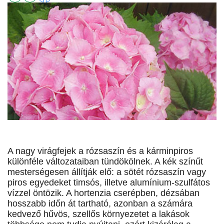
A nagy virágfejek a rózsaszín és a kárminpiros
különféle változataiban tündökölnek. A kék színűt
mesterségesen állítják elő: a sötét rózsaszín vagy
piros egyedeket timsós, illetve alumínium-szulfátos
vízzel öntözik. A hortenzia cserépben, dézsában
hosszabb időn át tartható, azonban a számára
kedvező hűvös, szellős környezetet a lakások