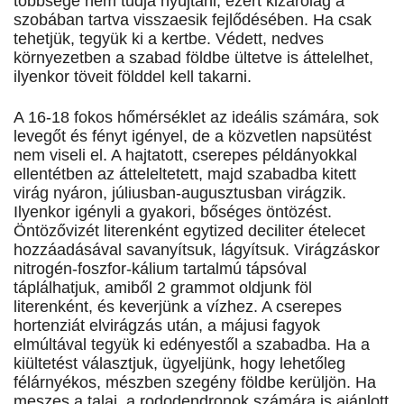
többsége nem tudja nyújtani, ezért kizárólag a
szobában tartva visszaesik fejlődésében. Ha csak
tehetjük, tegyük ki a kertbe. Védett, nedves
környezetben a szabad földbe ültetve is áttelelhet,
ilyenkor töveit földdel kell takarni.
A 16-18 fokos hőmérséklet az ideális számára, sok
levegőt és fényt igényel, de a közvetlen napsütést
nem viseli el. A hajtatott, cserepes példányokkal
ellentétben az átteleltetett, majd szabadba kitett
virág nyáron, júliusban-augusztusban virágzik.
Ilyenkor igényli a gyakori, bőséges öntözést.
Öntözővizét literenként egytized deciliter ételecet
hozzáadásával savanyítsuk, lágyítsuk. Virágzáskor
nitrogén-foszfor-kálium tartalmú tápsóval
táplálhatjuk, amiből 2 grammot oldjunk föl
literenként, és keverjünk a vízhez. A cserepes
hortenziát elvirágzás után, a májusi fagyok
elmúltával tegyük ki edényestől a szabadba. Ha a
kiültetést választjuk, ügyeljünk, hogy lehetőleg
félárnyékos, mészben szegény földbe kerüljön. Ha
meszes a talaj, a rododendronok számára is ajánlott