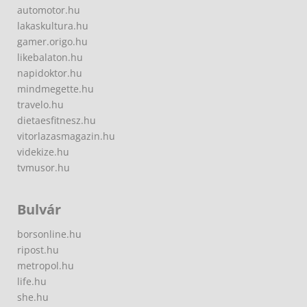
automotor.hu
lakaskultura.hu
gamer.origo.hu
likebalaton.hu
napidoktor.hu
mindmegette.hu
travelo.hu
dietaesfitnesz.hu
vitorlazasmagazin.hu
videkize.hu
tvmusor.hu
Bulvár
borsonline.hu
ripost.hu
metropol.hu
life.hu
she.hu