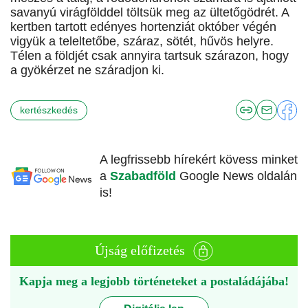
savanyú virágfölddel töltsük meg az ültetőgödrét. A
kertben tartott edényes hortenziát október végén
vigyük a teleltetőbe, száraz, sötét, hűvös helyre.
Télen a földjét csak annyira tartsuk szárazon, hogy
a gyökérzet ne száradjon ki.
kertészkedés
A legfrissebb hírekért kövess minket
a
Szabadföld
Google News oldalán
is!
Újság előfizetés
Kapja meg a legjobb történeteket a postaládájába!