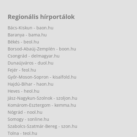
Regionális hírportálok
Bács-Kiskun - baon.hu
Baranya - bama.hu
Békés - beol.hu
Borsod-Abaúj-Zemplén - boon.hu
Csongrád - delmagyar.hu
Dunaújváros - duol.hu
Fejér - feol.hu
Győr-Moson-Sopron - kisalfold.hu
Hajdú-Bihar - haon.hu
Heves - heol.hu
Jász-Nagykun-Szolnok - szoljon.hu
Komárom-Esztergom - kemma.hu
Nógrád - nool.hu
Somogy - sonline.hu
Szabolcs-Szatmár-Bereg - szon.hu
Tolna - teol.hu