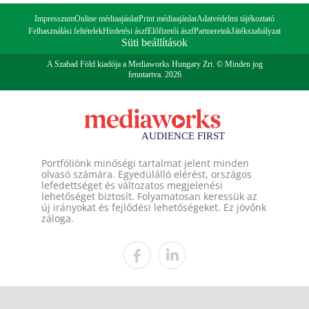
Impresszum
Online médiaajánlat
Print médiaajánlat
Adatvédelmi tájékoztató
Felhasználási feltételek
Hirdetési ászf
Előfizetői ászf
Partnereink
Játékszabályzat
Süti beállítások
A Szabad Föld kiadója a Mediaworks Hungary Zrt. © Minden jog
fenntartva. 2026
Portfóliónk minőségi tartalmat jelent minden
olvasó számára. Egyedülálló elérést, országos
lefedettséget és változatos megjelenési
lehetőséget biztosít. Folyamatosan keressük az
új irányokat és fejlődési lehetőségeket. Ez jövőnk
záloga.