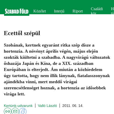
Családi
H
Közélet
Interjú
Riport
kör
tá
Ecettől szépül
Szobának, kertnek egyaránt ritka szép dísze a
hortenzia. A növényt április végén, május elején
szokták kiültetni a szabadba. A nagyvirágú változatok
őshazája Japán és Kína, de a XIX. században
Európában is elterjedt. Ám miután a közhiedelem
úgy tartotta, hogy nem illik lánynak, fiatalasszonynak
ajándékba vinni, mert meddő virágai
szerencsétlenséget hoznak, a hortenzia az idősebbek
virága lett.
Kertünk-udvarunk
Valló László
2011. 06. 14.