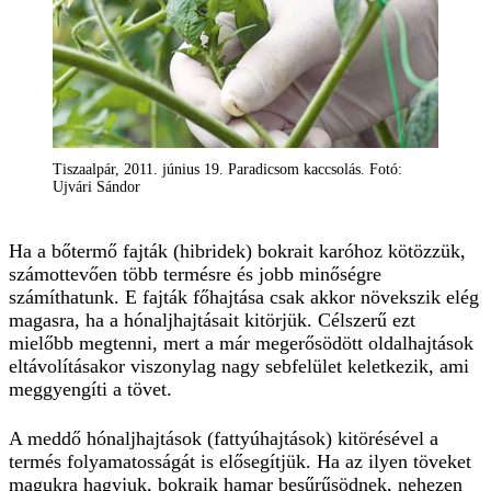
Tiszaalpár, 2011. június 19. Paradicsom kaccsolás. Fotó:
Ujvári Sándor
Ha a bőtermő fajták (hibridek) bokrait karóhoz kötözzük,
számottevően több termésre és jobb minőségre
számíthatunk. E fajták főhajtása csak akkor növekszik elég
magasra, ha a hónaljhajtásait kitörjük. Célszerű ezt
mielőbb megtenni, mert a már megerősödött oldalhajtások
eltávolításakor viszonylag nagy sebfelület keletkezik, ami
meggyengíti a tövet.
A meddő hónaljhajtások (fattyúhajtások) kitörésével a
termés folyamatosságát is elősegítjük. Ha az ilyen töveket
magukra hagyjuk, bokraik hamar besűrűsödnek, nehezen