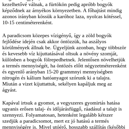
kezelhetővé válnak, a fürtökön pedig apróbb bogyók
képződnek az árnyékos környezetben. A főhajtást mindig
azonos irányban kössük a karóhoz laza, nyolcas kötéssel,
10-15 centiméterenként.
A paradicsom közepes vízigényű, így a zöld bogyók
fejlődése idején csak akkor öntözzük, ha aszályos
körülmények állnak be. Ügyeljünk azonban, hogy többször
és kevesebb víz kijuttatásával oltsuk a növény szomját,
különben a bogyók fölrepedhetnek. Jelentősen növelhetjük
a termés mennyiségét, ha öntözés előtt négyzetméterenként
és egyenlő arányban 15-20 grammnyi mennyiségben
nitrogén és kálium hatóanyagot szórunk ki a talajra.
Miután a vizet kijuttattuk, sekélyen kapáljuk meg az
ágyást.
Kapával irtsuk a gyomot, a vegyszeres gyomirtás hatása
ugyanis erősen talaj- és időjárásfüggő, ráadásul a talajt is
szennyezi. Folyamatosan, hetenként legalább kétszer
szedjük a paradicsomot, mert ez jó hatású a termés
mennyiségére is. Mivel utóérő, hosszabb szállítás (későbbi