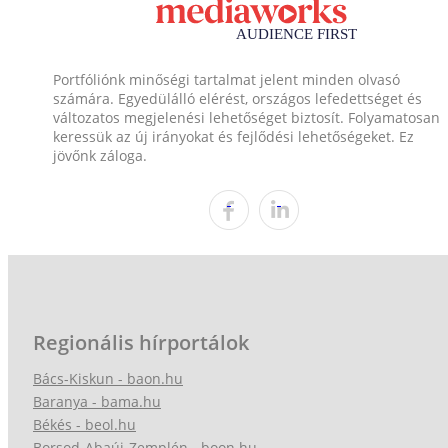
Portfóliónk minőségi tartalmat jelent minden olvasó
számára. Egyedülálló elérést, országos lefedettséget és
változatos megjelenési lehetőséget biztosít. Folyamatosan
keressük az új irányokat és fejlődési lehetőségeket. Ez
jövőnk záloga.
Regionális hírportálok
Bács-Kiskun - baon.hu
Baranya - bama.hu
Békés - beol.hu
Borsod-Abaúj-Zemplén - boon.hu