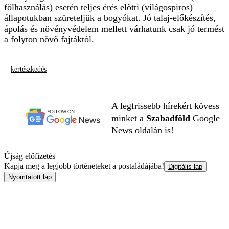
fölhasználás) esetén teljes érés előtti (világospiros)
állapotukban szüreteljük a bogyókat. Jó talaj-előkészítés,
ápolás és növényvédelem mellett várhatunk csak jó termést
a folyton növő fajtáktól.
kertészkedés
A legfrissebb hírekért kövess
minket a
Szabadföld
Google
News oldalán is!
Újság előfizetés
Kapja meg a legjobb történeteket a postaládájába!
Digitális lap
Nyomtatott lap