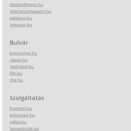
dietaesfitnesz.hu
vitorlazasmagazin.hu
videkize.hu
tvmusor.hu
Bulvár
borsonline.hu
ripost.hu
metropol.hu
life.hu
she.hu
Szolgáltatás
freemail.hu
koponyeg.hu
videa.hu
lapcentrum.hu