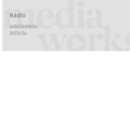
Rádió
radio1gong.hu
hirfm.hu