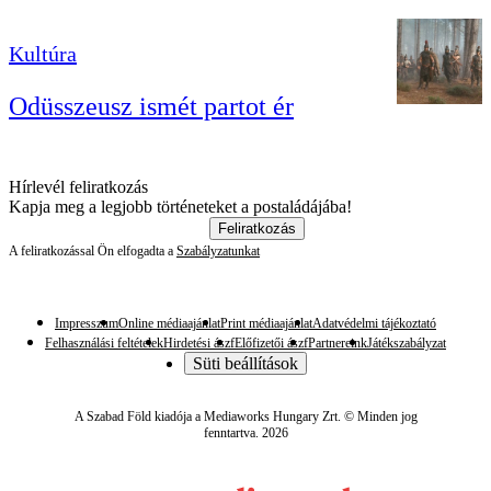
Kultúra
Odüsszeusz ismét partot ér
Hírlevél feliratkozás
Kapja meg a legjobb történeteket a postaládájába!
Feliratkozás
A feliratkozással Ön elfogadta a
Szabályzatunkat
Impresszum
Online médiaajánlat
Print médiaajánlat
Adatvédelmi tájékoztató
Felhasználási feltételek
Hirdetési ászf
Előfizetői ászf
Partnereink
Játékszabályzat
Süti beállítások
A Szabad Föld kiadója a Mediaworks Hungary Zrt. © Minden jog
fenntartva. 2026