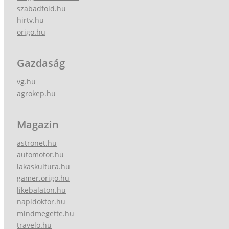
szabadfold.hu
hirtv.hu
origo.hu
Gazdaság
vg.hu
agrokep.hu
Magazin
astronet.hu
automotor.hu
lakaskultura.hu
gamer.origo.hu
likebalaton.hu
napidoktor.hu
mindmegette.hu
travelo.hu