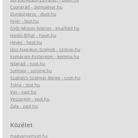
Csongrád - delmagyar.hu
Dunaújváros - duol.hu
Fejér - feol.hu
Győr-Moson-Sopron - kisalfold.hu
Hajdú-Bihar - haon.hu
Heves - heol.hu
Jász-Nagykun-Szolnok - szoljon.hu
Komárom-Esztergom - kemma.hu
Nógrád - nool.hu
Somogy - sonline.hu
Szabolcs-Szatmár-Bereg - szon.hu
Tolna - teol.hu
Vas - vaol.hu
Veszprém - veol.hu
Zala - zaol.hu
Közélet
magyarnemzet.hu