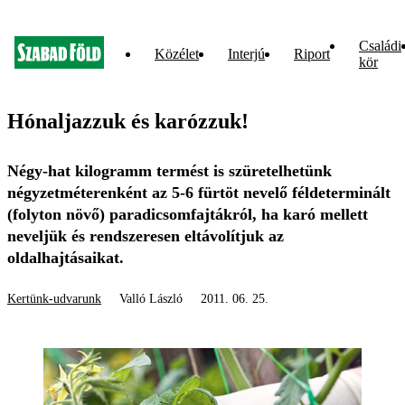
Családi
Közélet
Interjú
Riport
kör
Hónaljazzuk és karózzuk!
Négy-hat kilogramm termést is szüretelhetünk
négyzetméterenként az 5-6 fürtöt nevelő féldeterminált
(folyton növő) paradicsomfajtákról, ha karó mellett
neveljük és rendszeresen eltávolítjuk az
oldalhajtásaikat.
Kertünk-udvarunk
Valló László
2011. 06. 25.