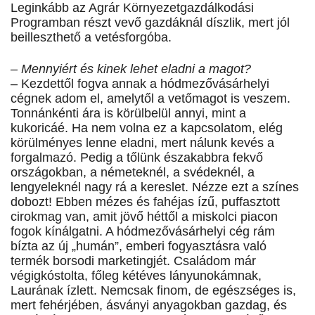
Leginkább az Agrár Környezetgazdálkodási
Programban részt vevő gazdáknál díszlik, mert jól
beilleszthető a vetésforgóba.
– Mennyiért és kinek lehet eladni a magot?
– Kezdettől fogva annak a hódmezővásárhelyi
cégnek adom el, amelytől a vetőmagot is veszem.
Tonnánkénti ára is körülbelül annyi, mint a
kukoricáé. Ha nem volna ez a kapcsolatom, elég
körülményes lenne eladni, mert nálunk kevés a
forgalmazó. Pedig a tőlünk északabbra fekvő
országokban, a németeknél, a svédeknél, a
lengyeleknél nagy rá a kereslet. Nézze ezt a színes
dobozt! Ebben mézes és fahéjas ízű, puffasztott
cirokmag van, amit jövő héttől a miskolci piacon
fogok kínálgatni. A hódmezővásárhelyi cég rám
bízta az új „humán”, emberi fogyasztásra való
termék borsodi marketingjét. Családom már
végigkóstolta, főleg kétéves lányunokámnak,
Laurának ízlett. Nemcsak finom, de egészséges is,
mert fehérjében, ásványi anyagokban gazdag, és