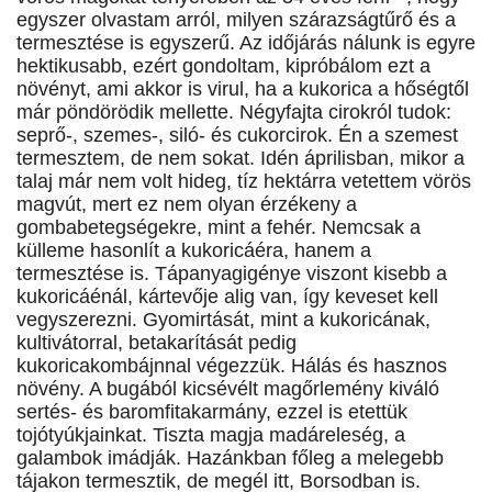
egyszer olvastam arról, milyen szárazságtűrő és a
termesztése is egyszerű. Az időjárás nálunk is egyre
hektikusabb, ezért gondoltam, kipróbálom ezt a
növényt, ami akkor is virul, ha a kukorica a hőségtől
már pöndörödik mellette. Négyfajta cirokról tudok:
seprő-, szemes-, siló- és cukorcirok. Én a szemest
termesztem, de nem sokat. Idén áprilisban, mikor a
talaj már nem volt hideg, tíz hektárra vetettem vörös
magvút, mert ez nem olyan érzékeny a
gombabetegségekre, mint a fehér. Nemcsak a
külleme hasonlít a kukoricáéra, hanem a
termesztése is. Tápanyagigénye viszont kisebb a
kukoricáénál, kártevője alig van, így keveset kell
vegyszerezni. Gyomirtását, mint a kukoricának,
kultivátorral, betakarítását pedig
kukoricakombájnnal végezzük. Hálás és hasznos
növény. A bugából kicsévélt magőrlemény kiváló
sertés- és baromfitakarmány, ezzel is etettük
tojótyúkjainkat. Tiszta magja madáreleség, a
galambok imádják. Hazánkban főleg a melegebb
tájakon termesztik, de megél itt, Borsodban is.