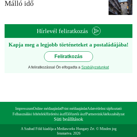
Málló idő
Hírlevél feliratkozás
Kapja meg a legjobb történeteket a postaládájába!
Feliratkozás
A feliratkozással Ön elfogadta a
Szabályzatunkat
Impresszum
Online médiaajánlat
Print médiaajánlat
Adatvédelmi tájékoztató
Felhasználási feltételek
Hirdetési ászf
Előfizetői ászf
Partnereink
Játékszabályzat
Süti beállítások
A Szabad Föld kiadója a Mediaworks Hungary Zrt. © Minden jog
fenntartva. 2026