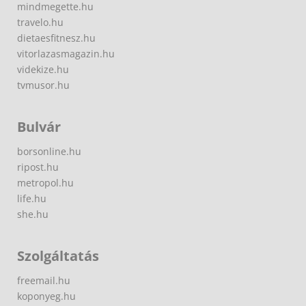
mindmegette.hu
travelo.hu
dietaesfitnesz.hu
vitorlazasmagazin.hu
videkize.hu
tvmusor.hu
Bulvár
borsonline.hu
ripost.hu
metropol.hu
life.hu
she.hu
Szolgáltatás
freemail.hu
koponyeg.hu