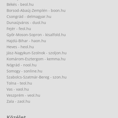
Békés - beol.hu
Borsod-Abaúj-Zemplén - boon.hu
Csongrád - delmagyar.hu
Dunaújváros - duol.hu
Fejér - feol.hu
Győr-Moson-Sopron - kisalfold.hu
Hajdú-Bihar - haon.hu
Heves - heol.hu
Jász-Nagykun-Szolnok - szoljon.hu
Komárom-Esztergom - kemma.hu
Nógrád - nool.hu
Somogy - sonline.hu
Szabolcs-Szatmár-Bereg - szon.hu
Tolna - teol.hu
Vas - vaol.hu
Veszprém - veol.hu
Zala - zaol.hu
Közélet