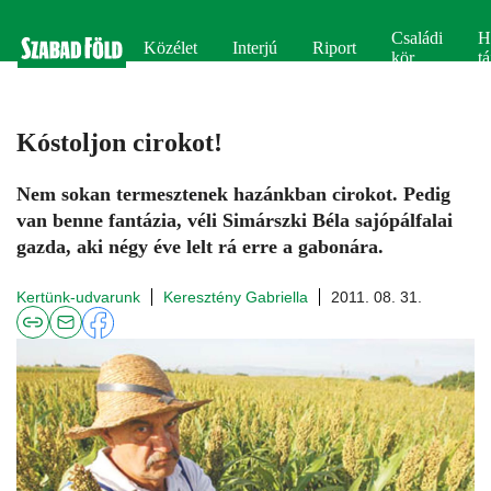
Családi
H
Közélet
Interjú
Riport
kör
tá
Kóstoljon cirokot!
Nem sokan termesztenek hazánkban cirokot. Pedig
van benne fantázia, véli Simárszki Béla sajópálfalai
gazda, aki négy éve lelt rá erre a gabonára.
Kertünk-udvarunk
Keresztény Gabriella
2011. 08. 31.