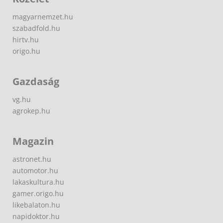
magyarnemzet.hu
szabadfold.hu
hirtv.hu
origo.hu
Gazdaság
vg.hu
agrokep.hu
Magazin
astronet.hu
automotor.hu
lakaskultura.hu
gamer.origo.hu
likebalaton.hu
napidoktor.hu