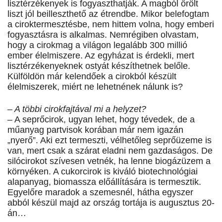
lisztérzékenyek is fogyaszthatják. A magból őrölt
liszt jól beilleszthető az étrendbe. Mikor belefogtam
a ciroktermesztésbe, nem hittem volna, hogy emberi
fogyasztásra is alkalmas. Nemrégiben olvastam,
hogy a cirokmag a világon legalább 300 millió
ember élelmiszere. Az egyházat is érdekli, mert
lisztérzékenyeknek ostyát készíthetnek belőle.
Külföldön már kelendőek a cirokból készült
élelmiszerek, miért ne lehetnének nálunk is?
– A többi cirokfajtával mi a helyzet?
– A seprőcirok, ugyan lehet, hogy tévedek, de a
műanyag partvisok korában már nem igazán
„nyerő”. Aki ezt termeszti, vélhetőleg seprőüzeme is
van, mert csak a szárat eladni nem gazdaságos. De
silócirokot szívesen vetnék, ha lenne biogázüzem a
környéken. A cukorcirok is kiváló biotechnológiai
alapanyag, biomassza előállítására is termesztik.
Egyelőre maradok a szemesnél, hátha egyszer
abból készül majd az ország tortája is augusztus 20-
án…