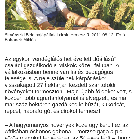
Simánszki Béla sajópálfalai cirok termesztő. 2011.08.12. Fotó:
Bohanek Miklós
Az egykori vendéglátós hét éve lett „főállású”
családi gazdálkodó a Miskolc közeli faluban. A
vállalkozásban benne van fia és pedagógus
felesége is. A neje szüleinek kárpótláskor
visszakapott 27 hektárján kezdett szántóföldi
növényeket termeszteni. Majd újabb földeket vett, s
közben több agrártanfolyamot is elvégzett, és ma
már száz hektáron gazdálkodik: búzát, kukoricát,
repcét, napraforgót és cirokot termeszt.
– A hagyományos növények közé úgy került ez az
Afrikában őshonos gabona – morzsolgatja a pici
vörös magokat tenyerében az 54 éves férfi –, hogy