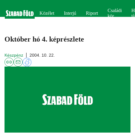
Családi
H
Közélet
Interjú
Riport
kör
tá
Október hó 4. képrészlete
Készpénz
2004. 10. 22.