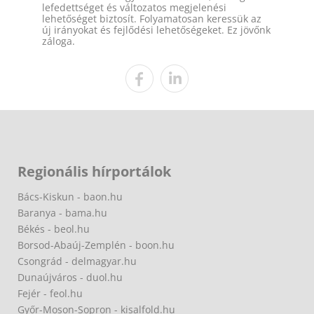
lefedettséget és változatos megjelenési
lehetőséget biztosít. Folyamatosan keressük az
új irányokat és fejlődési lehetőségeket. Ez jövőnk
záloga.
Regionális hírportálok
Bács-Kiskun - baon.hu
Baranya - bama.hu
Békés - beol.hu
Borsod-Abaúj-Zemplén - boon.hu
Csongrád - delmagyar.hu
Dunaújváros - duol.hu
Fejér - feol.hu
Győr-Moson-Sopron - kisalfold.hu