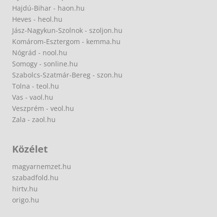
Hajdú-Bihar - haon.hu
Heves - heol.hu
Jász-Nagykun-Szolnok - szoljon.hu
Komárom-Esztergom - kemma.hu
Nógrád - nool.hu
Somogy - sonline.hu
Szabolcs-Szatmár-Bereg - szon.hu
Tolna - teol.hu
Vas - vaol.hu
Veszprém - veol.hu
Zala - zaol.hu
Közélet
magyarnemzet.hu
szabadfold.hu
hirtv.hu
origo.hu