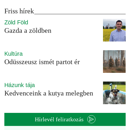
Friss hírek
Zöld Föld
Gazda a zöldben
Kultúra
Odüsszeusz ismét partot ér
Házunk tája
Kedvenceink a kutya melegben
Hírlevél feliratkozás