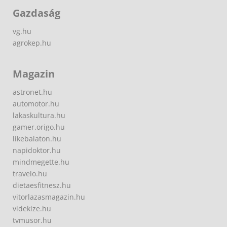
Gazdaság
vg.hu
agrokep.hu
Magazin
astronet.hu
automotor.hu
lakaskultura.hu
gamer.origo.hu
likebalaton.hu
napidoktor.hu
mindmegette.hu
travelo.hu
dietaesfitnesz.hu
vitorlazasmagazin.hu
videkize.hu
tvmusor.hu