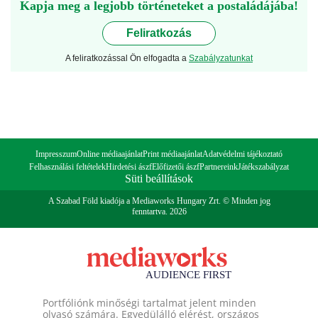
Kapja meg a legjobb történeteket a postaládájába!
Feliratkozás
A feliratkozással Ön elfogadta a
Szabályzatunkat
Impresszum
Online médiaajánlat
Print médiaajánlat
Adatvédelmi tájékoztató
Felhasználási feltételek
Hirdetési ászf
Előfizetői ászf
Partnereink
Játékszabályzat
Süti beállítások
A Szabad Föld kiadója a Mediaworks Hungary Zrt. © Minden jog
fenntartva. 2026
Portfóliónk minőségi tartalmat jelent minden
olvasó számára. Egyedülálló elérést, országos