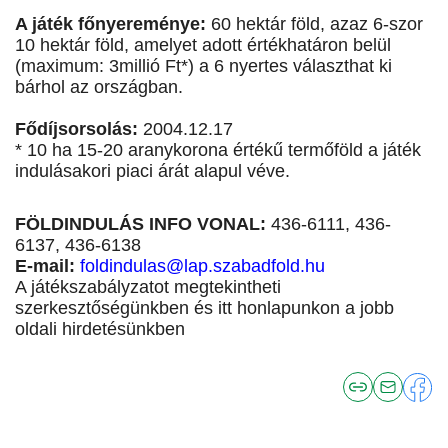
A játék főnyereménye:
60 hektár föld, azaz 6-szor
10 hektár föld, amelyet adott értékhatáron belül
(maximum: 3millió Ft*) a 6 nyertes választhat ki
bárhol az országban.
Fődíjsorsolás:
2004.12.17
* 10 ha 15-20 aranykorona értékű termőföld a játék
indulásakori piaci árát alapul véve.
FÖLDINDULÁS INFO VONAL:
436-6111, 436-
6137, 436-6138
E-mail:
foldindulas@lap.szabadfold.hu
A játékszabályzatot megtekintheti
szerkesztőségünkben és itt honlapunkon a jobb
oldali hirdetésünkben