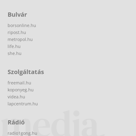
Bulvár
borsonline.hu
ripost.hu
metropol.hu
life.hu
she.hu
Szolgáltatás
freemail.hu
koponyeg.hu
videa.hu
lapcentrum.hu
Rádió
radio1gong.hu