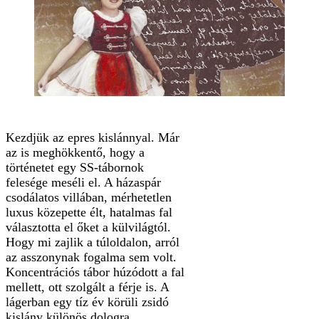
Kezdjük az epres kislánnyal. Már
az is meghökkentő, hogy a
történetet egy SS-tábornok
felesége meséli el. A házaspár
csodálatos villában, mérhetetlen
luxus közepette élt, hatalmas fal
választotta el őket a külvilágtól.
Hogy mi zajlik a túloldalon, arról
az asszonynak fogalma sem volt.
Koncentrációs tábor húzódott a fal
mellett, ott szolgált a férje is. A
lágerban egy tíz év körüli zsidó
kislány különös dologra