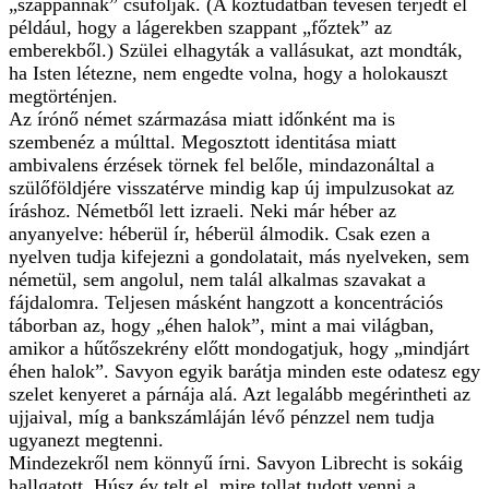
„szappannak” csúfolják. (A köztudatban tévesen terjedt el
például, hogy a lágerekben szappant „főztek” az
emberekből.) Szülei elhagyták a vallásukat, azt mondták,
ha Isten létezne, nem engedte volna, hogy a holokauszt
megtörténjen.
Az írónő német származása miatt időnként ma is
szembenéz a múlttal. Megosztott identitása miatt
ambivalens érzések törnek fel belőle, mindazonáltal a
szülőföldjére visszatérve mindig kap új impulzusokat az
íráshoz. Németből lett izraeli. Neki már héber az
anyanyelve: héberül ír, héberül álmodik. Csak ezen a
nyelven tudja kifejezni a gondolatait, más nyelveken, sem
németül, sem angolul, nem talál alkalmas szavakat a
fájdalomra. Teljesen másként hangzott a koncentrációs
táborban az, hogy „éhen halok”, mint a mai világban,
amikor a hűtőszekrény előtt mondogatjuk, hogy „mindjárt
éhen halok”. Savyon egyik barátja minden este odatesz egy
szelet kenyeret a párnája alá. Azt legalább megérintheti az
ujjaival, míg a bankszámláján lévő pénzzel nem tudja
ugyanezt megtenni.
Mindezekről nem könnyű írni. Savyon Librecht is sokáig
hallgatott. Húsz év telt el, mire tollat tudott venni a