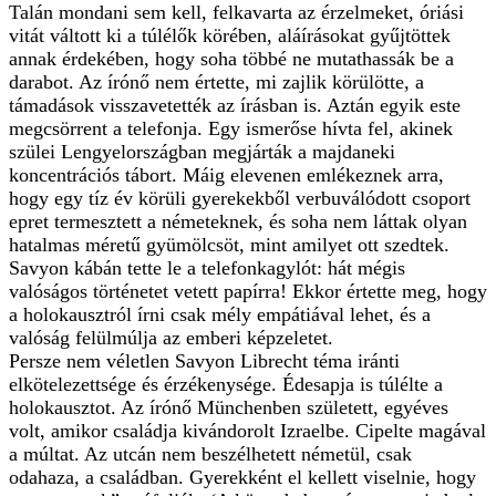
Talán mondani sem kell, felkavarta az érzelmeket, óriási
vitát váltott ki a túlélők körében, aláírásokat gyűjtöttek
annak érdekében, hogy soha többé ne mutathassák be a
darabot. Az írónő nem értette, mi zajlik körülötte, a
támadások visszavetették az írásban is. Aztán egyik este
megcsörrent a telefonja. Egy ismerőse hívta fel, akinek
szülei Lengyelországban megjárták a majdaneki
koncentrációs tábort. Máig elevenen emlékeznek arra,
hogy egy tíz év körüli gyerekekből verbuválódott csoport
epret termesztett a németeknek, és soha nem láttak olyan
hatalmas méretű gyümölcsöt, mint amilyet ott szedtek.
Savyon kábán tette le a telefonkagylót: hát mégis
valóságos történetet vetett papírra! Ekkor értette meg, hogy
a holokausztról írni csak mély empátiával lehet, és a
valóság felülmúlja az emberi képzeletet.
Persze nem véletlen Savyon Librecht téma iránti
elkötelezettsége és érzékenysége. Édesapja is túlélte a
holokausztot. Az írónő Münchenben született, egyéves
volt, amikor családja kivándorolt Izraelbe. Cipelte magával
a múltat. Az utcán nem beszélhetett németül, csak
odahaza, a családban. Gyerekként el kellett viselnie, hogy