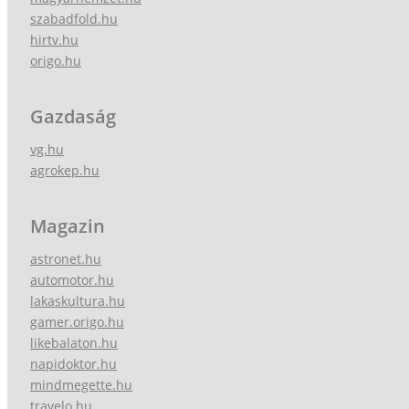
szabadfold.hu
hirtv.hu
origo.hu
Gazdaság
vg.hu
agrokep.hu
Magazin
astronet.hu
automotor.hu
lakaskultura.hu
gamer.origo.hu
likebalaton.hu
napidoktor.hu
mindmegette.hu
travelo.hu