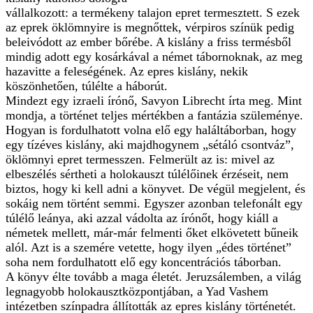
vállalkozott: a termékeny talajon epret termesztett. S ezek
az eprek öklömnyire is megnőttek, vérpiros színük pedig
beleivódott az ember bőrébe. A kislány a friss termésből
mindig adott egy kosárkával a német tábornoknak, az meg
hazavitte a feleségének. Az epres kislány, nekik
köszönhetően, túlélte a háborút.
Mindezt egy izraeli írónő, Savyon Librecht írta meg. Mint
mondja, a történet teljes mértékben a fantázia szüleménye.
Hogyan is fordulhatott volna elő egy haláltáborban, hogy
egy tízéves kislány, aki majdhogynem „sétáló csontváz”,
öklömnyi epret termesszen. Felmerült az is: mivel az
elbeszélés sértheti a holokauszt túlélőinek érzéseit, nem
biztos, hogy ki kell adni a könyvet. De végül megjelent, és
sokáig nem történt semmi. Egyszer azonban telefonált egy
túlélő leánya, aki azzal vádolta az írónőt, hogy kiáll a
németek mellett, már-már felmenti őket elkövetett bűneik
alól. Azt is a szemére vetette, hogy ilyen „édes történet”
soha nem fordulhatott elő egy koncentrációs táborban.
A könyv élte tovább a maga életét. Jeruzsálemben, a világ
legnagyobb holokausztközpontjában, a Yad Vashem
intézetben színpadra állították az epres kislány történetét.