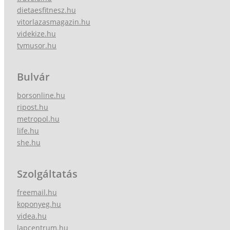
dietaesfitnesz.hu
vitorlazasmagazin.hu
videkize.hu
tvmusor.hu
Bulvár
borsonline.hu
ripost.hu
metropol.hu
life.hu
she.hu
Szolgáltatás
freemail.hu
koponyeg.hu
videa.hu
lapcentrum.hu