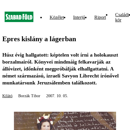
Családi
Közélet
Interjú
Riport
kör
Epres kislány a lágerban
Húsz évig hallgatott: képtelen volt írni a holokauszt
borzalmairól. Könyvei mindmáig felkavarják az
állóvizet, időnként megpróbálják elhallgattatni. A
német származású, izraeli Savyon Librecht írónővel
munkatársunk Jeruzsálemben találkozott.
Kilátó
Borzák Tibor
2007. 10. 05.