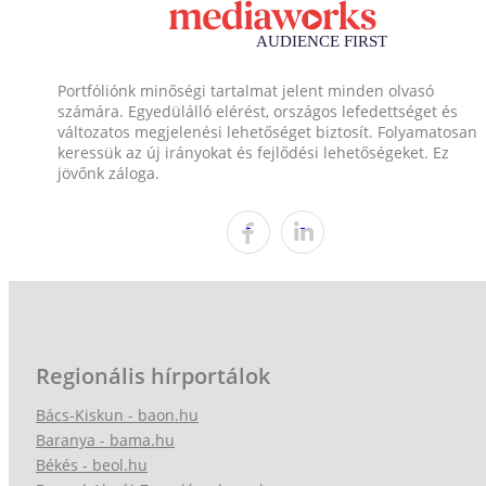
Portfóliónk minőségi tartalmat jelent minden olvasó
számára. Egyedülálló elérést, országos lefedettséget és
változatos megjelenési lehetőséget biztosít. Folyamatosan
keressük az új irányokat és fejlődési lehetőségeket. Ez
jövőnk záloga.
Regionális hírportálok
Bács-Kiskun - baon.hu
Baranya - bama.hu
Békés - beol.hu