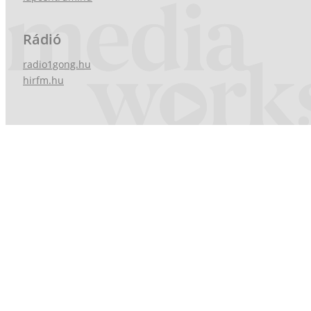
Rádió
radio1gong.hu
hirfm.hu