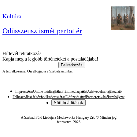
Kultúra
Odüsszeusz ismét partot ér
Hírlevél feliratkozás
Kapja meg a legjobb történeteket a postaládájába!
Feliratkozás
A feliratkozással Ön elfogadta a
Szabályzatunkat
Impresszum
Online médiaajánlat
Print médiaajánlat
Adatvédelmi tájékoztató
Felhasználási feltételek
Hirdetési ászf
Előfizetői ászf
Partnereink
Játékszabályzat
Süti beállítások
A Szabad Föld kiadója a Mediaworks Hungary Zrt. © Minden jog
fenntartva. 2026