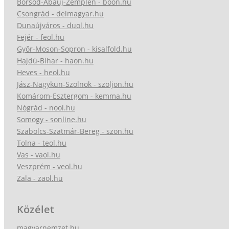
Borsod-Abaúj-Zemplén - boon.hu
Csongrád - delmagyar.hu
Dunaújváros - duol.hu
Fejér - feol.hu
Győr-Moson-Sopron - kisalfold.hu
Hajdú-Bihar - haon.hu
Heves - heol.hu
Jász-Nagykun-Szolnok - szoljon.hu
Komárom-Esztergom - kemma.hu
Nógrád - nool.hu
Somogy - sonline.hu
Szabolcs-Szatmár-Bereg - szon.hu
Tolna - teol.hu
Vas - vaol.hu
Veszprém - veol.hu
Zala - zaol.hu
Közélet
magyarnemzet.hu