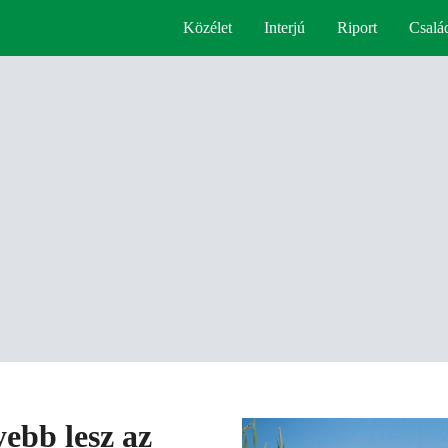
Közélet
Interjú
Riport
Csalá
ebb lesz az