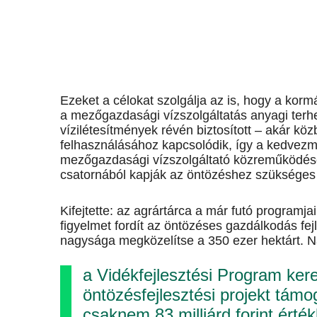
Ezeket a célokat szolgálja az is, hogy a korm
a mezőgazdasági vízszolgáltatás anyagi terheit
vízilétesítmények révén biztosított – akár kö
felhasználásához kapcsolódik, így a kedvezm
mezőgazdasági vízszolgáltató közreműködéséve
csatornából kapják az öntözéshez szükséges v
Kifejtette: az agrártárca a már futó programja
figyelmet fordít az öntözéses gazdálkodás fejl
nagysága megközelítse a 350 ezer hektárt. N
a Vidékfejlesztési Program ker
öntözésfejlesztési projekt tám
csaknem 83 milliárd forint érté