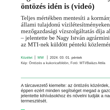
öntözés idén is (videó)
Teljes mértékben mentesíti a kormán
állami tulajdonú vízilétesítményeken
mezőgazdasági vízszolgáltatás díja al
– jelentette be Nagy István agrármini
az MTI-nek küldött pénteki közlemén
Közélet
MW
2024. 03. 01. péntek
Kép: Öntözés a kukoricaföldön, Fotó: MTI/Balázs Attila
A tárcavezető kiemelte: az öntözés közérdek,
éppen ezért minden segítséget megad a gazd
jelentette kihívásokhoz és növelni tudják a n
termesztését.