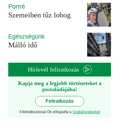
Portré
Szemeiben tűz lobog
Egészségünk
Málló idő
Hírlevél feliratkozás
Kapja meg a legjobb történeteket a
postaládájába!
Feliratkozás
A feliratkozással Ön elfogadta a
Szabályzatunkat