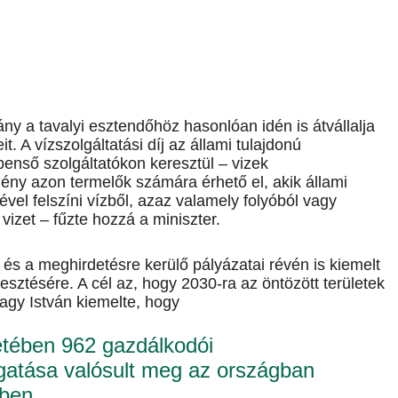
ány a tavalyi esztendőhöz hasonlóan idén is átvállalja
. A vízszolgáltatási díj az állami tulajdonú
zbenső szolgáltatókon keresztül – vizek
ény azon termelők számára érhető el, akik állami
l felszíni vízből, azaz valamely folyóból vagy
izet – fűzte hozzá a miniszter.
i és a meghirdetésre kerülő pályázatai révén is kiemelt
esztésére. A cél az, hogy 2030-ra az öntözött területek
agy István kiemelte, hogy
etében 962 gazdálkodói
ogatása valósult meg az országban
kben.