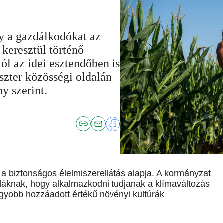
y a gazdálkodókat az
 keresztül történő
ól az idei esztendőben is
szter közösségi oldalán
y szerint.
 a biztonságos élelmiszerellátás alapja. A kormányzat
áknak, hogy alkalmazkodni tudjanak a klímaváltozás
agyobb hozzáadott értékű növényi kultúrák