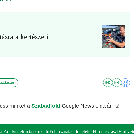
ásra a kertészeti
azdaság
vess minket a
Szabadföld
Google News oldalán is!
at
Adatvédelmi tájékoztató
Felhasználási feltételek
Hirdetési ászf
Előfizet