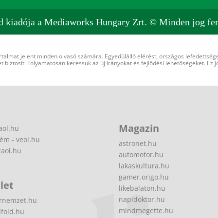
d kiadója a Mediaworks Hungary Zrt. © Minden jog fen
rtalmat jelent minden olvasó számára. Egyedülálló elérést, országos lefedettsége
 biztosít. Folyamatosan keressük az új irányokat és fejlődési lehetőségeket. Ez j
Magazin
aol.hu
ém - veol.hu
astronet.hu
zaol.hu
automotor.hu
lakaskultura.hu
gamer.origo.hu
let
likebalaton.hu
napidoktor.hu
rnemzet.hu
mindmegette.hu
fold.hu