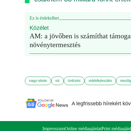
Ez is érdekelhet
Közélet
AM: a jövőben is számíthat támogat
növénytermesztés
nagy istván
víz
öntözés
vidékfejlesztés
mezőg
A legfrissebb hírekért kö
Impresszum
Online médiaajánlat
Print médiaajánl