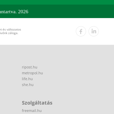
ntartva. 2026
t és változatos
övőnk záloga.
ripost.hu
metropol.hu
life.hu
she.hu
Szolgáltatás
freemail.hu