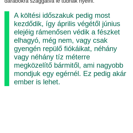
darabokra szaggatva le tudnak nyelni.
A költési időszakuk pedig most
kezdődik, így április végétől június
elejéig rámenősen védik a fészket
elhagyó, még nem, vagy csak
gyengén repülő fiókáikat, néhány
vagy néhány tíz méterre
megközelítő bármitől, ami nagyobb
mondjuk egy egérnél. Ez pedig akár
ember is lehet.