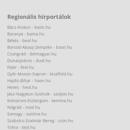
Regionális hírportálok
Bács-Kiskun - baon.hu
Baranya - bama.hu
Békés - beol.hu
Borsod-Abaúj-Zemplén - boon.hu
Csongrád - delmagyar.hu
Dunaújváros - duol.hu
Fejér - feol.hu
Győr-Moson-Sopron - kisalfold.hu
Hajdú-Bihar - haon.hu
Heves - heol.hu
Jász-Nagykun-Szolnok - szoljon.hu
Komárom-Esztergom - kemma.hu
Nógrád - nool.hu
Somogy - sonline.hu
Szabolcs-Szatmár-Bereg - szon.hu
Tolna - teol.hu