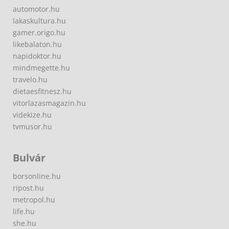
automotor.hu
lakaskultura.hu
gamer.origo.hu
likebalaton.hu
napidoktor.hu
mindmegette.hu
travelo.hu
dietaesfitnesz.hu
vitorlazasmagazin.hu
videkize.hu
tvmusor.hu
Bulvár
borsonline.hu
ripost.hu
metropol.hu
life.hu
she.hu