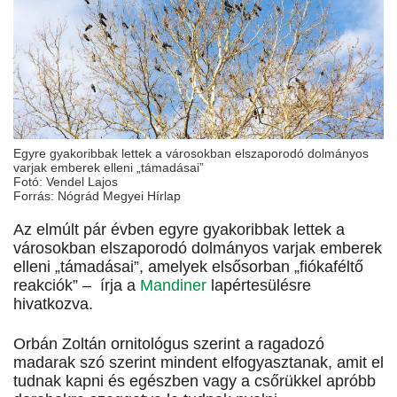
Egyre gyakoribbak lettek a városokban elszaporodó dolmányos
varjak emberek elleni „támadásai”
Fotó: Vendel Lajos
Forrás: Nógrád Megyei Hírlap
Az elmúlt pár évben egyre gyakoribbak lettek a
városokban elszaporodó dolmányos varjak emberek
elleni „támadásai”, amelyek elsősorban „fiókaféltő
reakciók” – írja a
Mandiner
lapértesülésre
hivatkozva.
Orbán Zoltán ornitológus szerint a ragadozó
madarak szó szerint mindent elfogyasztanak, amit el
tudnak kapni és egészben vagy a csőrükkel apróbb