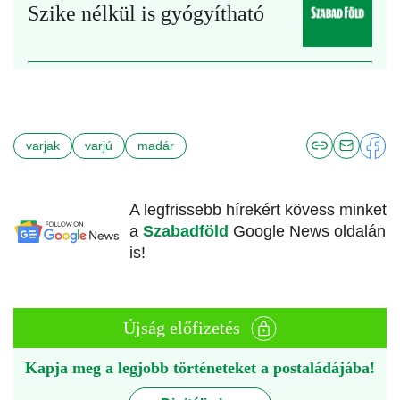
Szike nélkül is gyógyítható
varjak
varjú
madár
A legfrissebb hírekért kövess minket
a
Szabadföld
Google News oldalán
is!
Újság előfizetés
Kapja meg a legjobb történeteket a postaládájába!