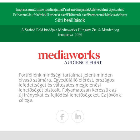
Impresszum
Online médiaajánlat
Print médiaajánlat
Adatvédelmi tájékoztató
Felhasználási feltételek
Hirdetési ászf
Előfizetői ászf
Partnereink
Játékszabályzat
Süti beállítások
A Szabad Föld kiadója a Mediaworks Hungary Zrt. © Minden jog
fenntartva. 2026
Portfóliónk minőségi tartalmat jelent minden
olvasó számára. Egyedülálló elérést, országos
lefedettséget és változatos megjelenési
lehetőséget biztosít. Folyamatosan keressük az
új irányokat és fejlődési lehetőségeket. Ez jövőnk
záloga.