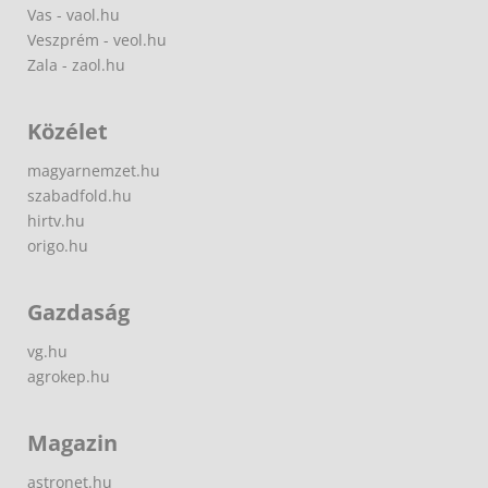
Vas - vaol.hu
Veszprém - veol.hu
Zala - zaol.hu
Közélet
magyarnemzet.hu
szabadfold.hu
hirtv.hu
origo.hu
Gazdaság
vg.hu
agrokep.hu
Magazin
astronet.hu