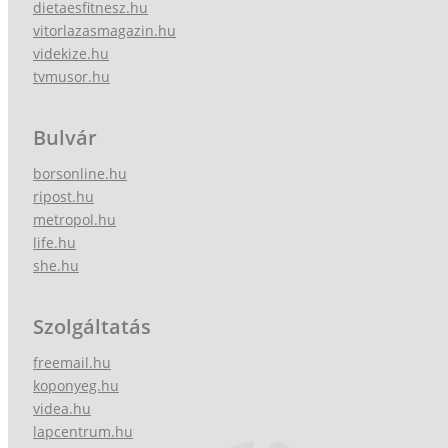
dietaesfitnesz.hu
vitorlazasmagazin.hu
videkize.hu
tvmusor.hu
Bulvár
borsonline.hu
ripost.hu
metropol.hu
life.hu
she.hu
Szolgáltatás
freemail.hu
koponyeg.hu
videa.hu
lapcentrum.hu