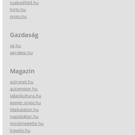
szabadfold.hu
hirtv.hu
origo.hu
Gazdaság
vg.hu
agrokep.hu
Magazin
astronet.hu
automotor.hu
lakaskultura.hu
gamer.origo.hu
likebalaton.hu
napidoktor.hu
mindmegette.hu
travelo.hu