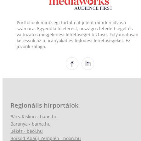
Portfóliónk minőségi tartalmat jelent minden olvasó
számára. Egyedülálló elérést, országos lefedettséget és
változatos megjelenési lehetőséget biztosít. Folyamatosan
keressük az új irányokat és fejlődési lehetőségeket. Ez
jövőnk záloga.
Regionális hírportálok
Bács-Kiskun - baon.hu
Baranya - bama.hu
Békés - beol.hu
Borsod-Abaúj-Zemplén - boon.hu