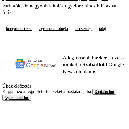
várhatók, de nagyobb lehűlés egyelőre nincs kilátásban
–
írták.
hungaromet zrt.
agrometeorológia
nedvesség
talaj
A legfrissebb hírekért kövess
minket a
Szabadföld
Google
News oldalán is!
Újság előfizetés
Kapja meg a legjobb történeteket a postaládájába!
Digitális lap
Nyomtatott lap