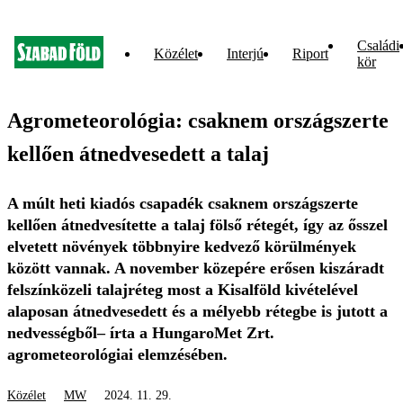
Családi
Közélet
Interjú
Riport
kör
Agrometeorológia: csaknem országszerte
kellően átnedvesedett a talaj
A múlt heti kiadós csapadék csaknem országszerte
kellően átnedvesítette a talaj fölső rétegét, így az ősszel
elvetett növények többnyire kedvező körülmények
között vannak. A november közepére erősen kiszáradt
felszínközeli talajréteg most a Kisalföld kivételével
alaposan átnedvesedett és a mélyebb rétegbe is jutott a
nedvességből– írta a HungaroMet Zrt.
agrometeorológiai elemzésében.
Közélet
MW
2024. 11. 29.