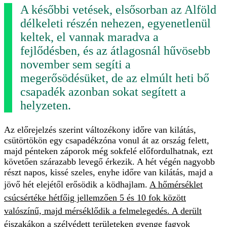
A későbbi vetések, elsősorban az Alföld
délkeleti részén nehezen, egyenetlenül
keltek, el vannak maradva a
fejlődésben, és az átlagosnál hűvösebb
november sem segíti a
megerősödésüket, de az elmúlt heti bő
csapadék azonban sokat segített a
helyzeten.
Az előrejelzés szerint változékony időre van kilátás,
csütörtökön egy csapadékzóna vonul át az ország felett,
majd pénteken záporok még sokfelé előfordulhatnak, ezt
követően szárazabb levegő érkezik. A hét végén nagyobb
részt napos, kissé szeles, enyhe időre van kilátás, majd a
jövő hét elejétől erősödik a ködhajlam.
A hőmérséklet
csúcsértéke hétfőig jellemzően 5 és 10 fok között
valószínű, majd mérséklődik a felmelegedés. A derült
éjszakákon a szélvédett területeken gyenge fagyok