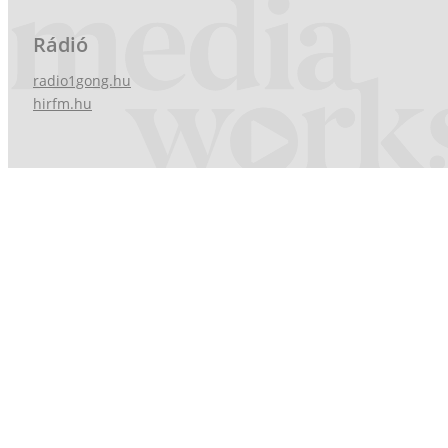
Rádió
radio1gong.hu
hirfm.hu