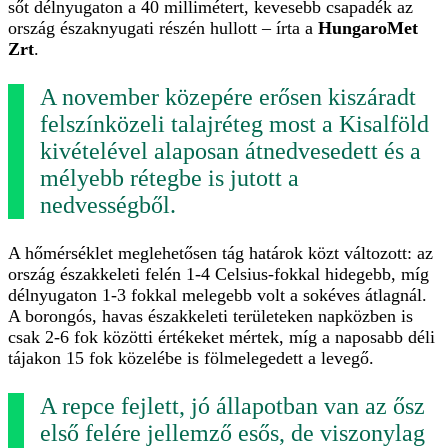
sőt délnyugaton a 40 millimétert, kevesebb csapadék az
ország északnyugati részén hullott – írta a
HungaroMet
Zrt
.
A november közepére erősen kiszáradt
felszínközeli talajréteg most a Kisalföld
kivételével alaposan átnedvesedett és a
mélyebb rétegbe is jutott a
nedvességből.
A hőmérséklet meglehetősen tág határok közt változott: az
ország északkeleti felén 1-4 Celsius-fokkal hidegebb, míg
délnyugaton 1-3 fokkal melegebb volt a sokéves átlagnál.
A borongós, havas északkeleti területeken napközben is
csak 2-6 fok közötti értékeket mértek, míg a naposabb déli
tájakon 15 fok közelébe is fölmelegedett a levegő.
A repce fejlett, jó állapotban van az ősz
első felére jellemző esős, de viszonylag