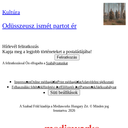
Kultúra
Odüsszeusz ismét partot ér
Hírlevél feliratkozás
Kapja meg a legjobb történeteket a postaládájába!
Feliratkozás
A feliratkozással Ön elfogadta a
Szabályzatunkat
Impresszum
Online médiaajánlat
Print médiaajánlat
Adatvédelmi tájékoztató
Felhasználási feltételek
Hirdetési ászf
Előfizetői ászf
Partnereink
Játékszabályzat
Süti beállítások
A Szabad Föld kiadója a Mediaworks Hungary Zrt. © Minden jog
fenntartva. 2026