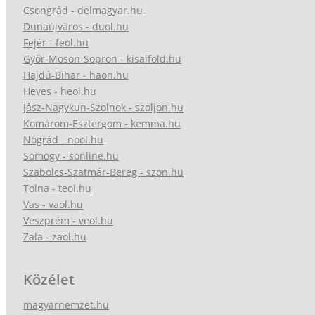
Csongrád - delmagyar.hu
Dunaújváros - duol.hu
Fejér - feol.hu
Győr-Moson-Sopron - kisalfold.hu
Hajdú-Bihar - haon.hu
Heves - heol.hu
Jász-Nagykun-Szolnok - szoljon.hu
Komárom-Esztergom - kemma.hu
Nógrád - nool.hu
Somogy - sonline.hu
Szabolcs-Szatmár-Bereg - szon.hu
Tolna - teol.hu
Vas - vaol.hu
Veszprém - veol.hu
Zala - zaol.hu
Közélet
magyarnemzet.hu