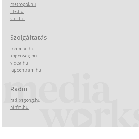
metropol.hu
life.hu
she.hu
Szolgáltatás
freemail.hu
koponyeg.hu
videa.hu
lapcentrum.hu
Rádió
radio1gong.hu
hirfm.hu