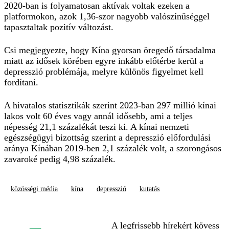
2020-ban is folyamatosan aktívak voltak ezeken a
platformokon, azok 1,36-szor nagyobb valószínűséggel
tapasztaltak pozitív változást.
Csi megjegyezte, hogy Kína gyorsan öregedő társadalma
miatt az idősek körében egyre inkább előtérbe kerül a
depresszió problémája, melyre különös figyelmet kell
fordítani.
A hivatalos statisztikák szerint 2023-ban 297 millió kínai
lakos volt 60 éves vagy annál idősebb, ami a teljes
népesség 21,1 százalékát teszi ki. A kínai nemzeti
egészségügyi bizottság szerint a depresszió előfordulási
aránya Kínában 2019-ben 2,1 százalék volt, a szorongásos
zavaroké pedig 4,98 százalék.
közösségi média
kína
depresszió
kutatás
A legfrissebb hírekért kövess