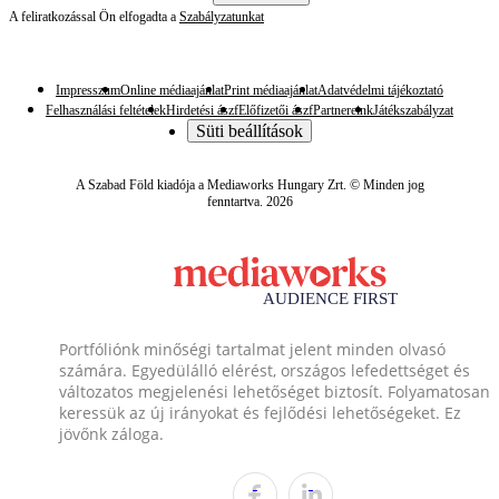
A feliratkozással Ön elfogadta a
Szabályzatunkat
Impresszum
Online médiaajánlat
Print médiaajánlat
Adatvédelmi tájékoztató
Felhasználási feltételek
Hirdetési ászf
Előfizetői ászf
Partnereink
Játékszabályzat
Süti beállítások
A Szabad Föld kiadója a Mediaworks Hungary Zrt. © Minden jog
fenntartva. 2026
Portfóliónk minőségi tartalmat jelent minden olvasó
számára. Egyedülálló elérést, országos lefedettséget és
változatos megjelenési lehetőséget biztosít. Folyamatosan
keressük az új irányokat és fejlődési lehetőségeket. Ez
jövőnk záloga.