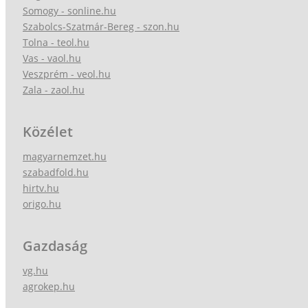
Somogy - sonline.hu
Szabolcs-Szatmár-Bereg - szon.hu
Tolna - teol.hu
Vas - vaol.hu
Veszprém - veol.hu
Zala - zaol.hu
Közélet
magyarnemzet.hu
szabadfold.hu
hirtv.hu
origo.hu
Gazdaság
vg.hu
agrokep.hu