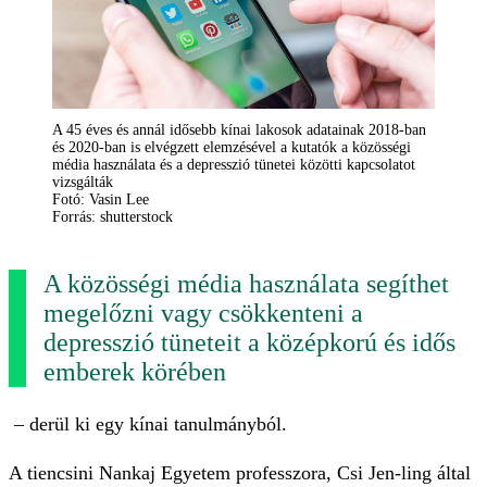
A 45 éves és annál idősebb kínai lakosok adatainak 2018-ban
és 2020-ban is elvégzett elemzésével a kutatók a közösségi
média használata és a depresszió tünetei közötti kapcsolatot
vizsgálták
Fotó: Vasin Lee
Forrás: shutterstock
A közösségi média használata segíthet
megelőzni vagy csökkenteni a
depresszió tüneteit a középkorú és idős
emberek körében
– derül ki egy kínai tanulmányból.
A tiencsini Nankaj Egyetem professzora, Csi Jen-ling által