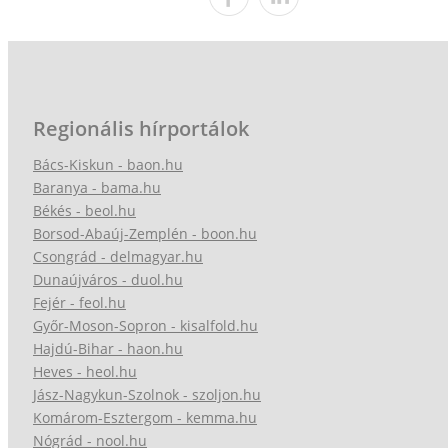
Regionális hírportálok
Bács-Kiskun - baon.hu
Baranya - bama.hu
Békés - beol.hu
Borsod-Abaúj-Zemplén - boon.hu
Csongrád - delmagyar.hu
Dunaújváros - duol.hu
Fejér - feol.hu
Győr-Moson-Sopron - kisalfold.hu
Hajdú-Bihar - haon.hu
Heves - heol.hu
Jász-Nagykun-Szolnok - szoljon.hu
Komárom-Esztergom - kemma.hu
Nógrád - nool.hu