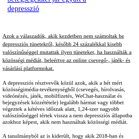
depresszió
Azok a válaszadók, akik kezdetben nem számoltak be
depressziós tünetekről, később 24 százalékkal kisebb
valószínűséggel mutattak ilyen tüneteket, ha használták a
közösségi médiát, beleértve az online csevegő-, játék- és
vásárlási platformokat.
A depressziós résztvevők közül azok, akik a hét mért
közösségimédia-tevékenységből (csevegés, hírolvasás,
videónézés, játék, mobilfizetés, WeChat-használat és
bejegyzések közzététele) legalább hármat vagy többet
végeztek a kétéves időszak alatt, 1,24-szer nagyobb
valószínűséggel tértek vissza a nem depressziós állapotba
azokhoz képest, akik nem használtak közösségi médiát.
A tanulmányból az is kiderült, hogy akik 2018-ban és