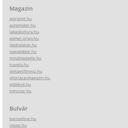
Magazin
astronet.hu
automotor.hu
lakaskultura.hu
gamer.origo.hu
likebalaton.hu
napidoktor.hu
mindmegette.hu
travelo.hu
dietaesfitnesz.hu
vitorlazasmagazin.hu
videkize.hu
tvmusor.hu
Bulvár
borsonline.hu
ripost.hu