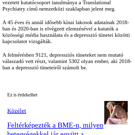
vezetett kutatócsoport tanulmánya a Translational
Psychiatry című nemzetközi szaklapban jelent meg.
A 45 éves és annál idősebb kínai lakosok adatainak 2018-
ban és 2020-ban is elvégzett elemzésével a kutatók a
közösségi média használata és a depresszió tünetei közötti
kapcsolatot vizsgálták.
A felmérésben 9121, depressziós tüneteket nem mutató
válaszadó vett részt, valamint 5302 olyan ember, aki 2018-
ban a depresszió tüneteiről számolt be.
Ez is érdekelhet
Közélet
Feltérképezték a BME-n, milyen
betegségekkel jár együtt a