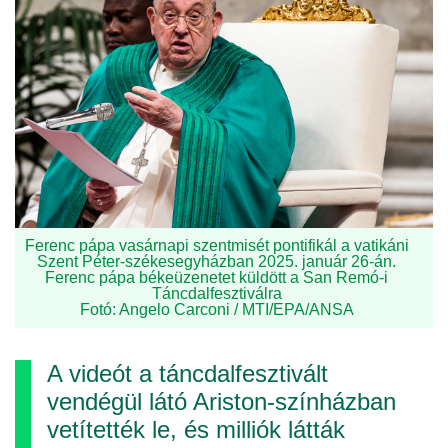
Ferenc pápa vasárnapi szentmisét pontifikál a vatikáni
Szent Péter-székesegyházban 2025. január 26-án.
Ferenc pápa békeüzenetet küldött a San Remó-i
Táncdalfesztiválra
Fotó: Angelo Carconi / MTI/EPA/ANSA
A videót a táncdalfesztivált
vendégül látó Ariston-színházban
vetítették le, és milliók látták