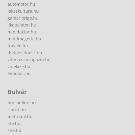
automotor.hu
lakaskultura.hu
gamer.origo.hu
likebalaton.hu
napidoktor.hu
mindmegette.hu
travelo.hu
dietaesfitnesz.hu
vitorlazasmagazin.hu
videkize.hu
tvmusor.hu
Bulvár
borsonline.hu
ripost.hu
metropol.hu
life.hu
she.hu