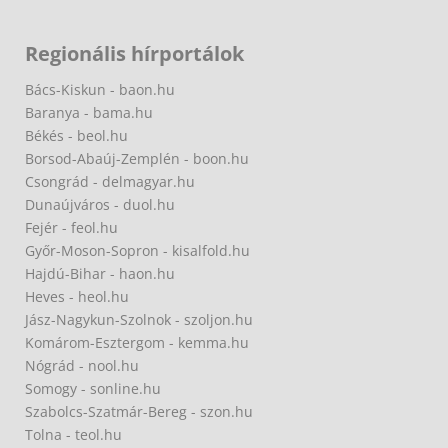
Regionális hírportálok
Bács-Kiskun - baon.hu
Baranya - bama.hu
Békés - beol.hu
Borsod-Abaúj-Zemplén - boon.hu
Csongrád - delmagyar.hu
Dunaújváros - duol.hu
Fejér - feol.hu
Győr-Moson-Sopron - kisalfold.hu
Hajdú-Bihar - haon.hu
Heves - heol.hu
Jász-Nagykun-Szolnok - szoljon.hu
Komárom-Esztergom - kemma.hu
Nógrád - nool.hu
Somogy - sonline.hu
Szabolcs-Szatmár-Bereg - szon.hu
Tolna - teol.hu