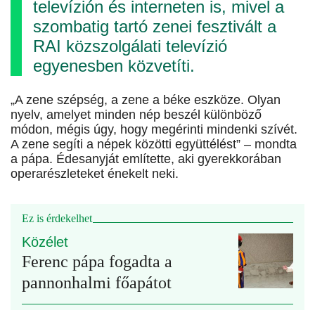
televízión és interneten is, mivel a
szombatig tartó zenei fesztivált a
RAI közszolgálati televízió
egyenesben közvetíti.
„A zene szépség, a zene a béke eszköze. Olyan
nyelv, amelyet minden nép beszél különböző
módon, mégis úgy, hogy megérinti mindenki szívét.
A zene segíti a népek közötti együttélést” – mondta
a pápa. Édesanyját említette, aki gyerekkorában
operarészleteket énekelt neki.
Ez is érdekelhet
Közélet
Ferenc pápa fogadta a
pannonhalmi főapátot