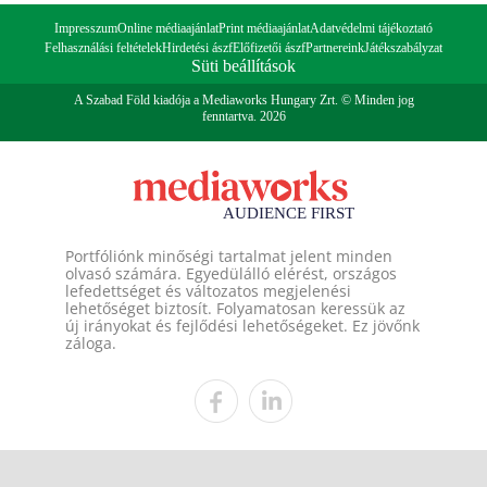
Impresszum
Online médiaajánlat
Print médiaajánlat
Adatvédelmi tájékoztató
Felhasználási feltételek
Hirdetési ászf
Előfizetői ászf
Partnereink
Játékszabályzat
Süti beállítások
A Szabad Föld kiadója a Mediaworks Hungary Zrt. © Minden jog
fenntartva. 2026
Portfóliónk minőségi tartalmat jelent minden
olvasó számára. Egyedülálló elérést, országos
lefedettséget és változatos megjelenési
lehetőséget biztosít. Folyamatosan keressük az
új irányokat és fejlődési lehetőségeket. Ez jövőnk
záloga.