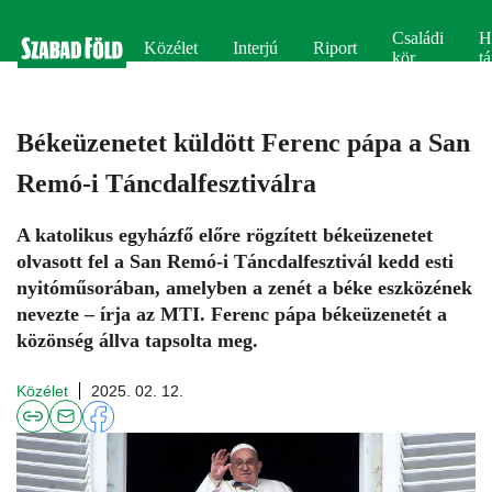
Családi
H
Közélet
Interjú
Riport
kör
tá
Békeüzenetet küldött Ferenc pápa a San
Remó-i Táncdalfesztiválra
A katolikus egyházfő előre rögzített békeüzenetet
olvasott fel a San Remó-i Táncdalfesztivál kedd esti
nyitóműsorában, amelyben a zenét a béke eszközének
nevezte – írja az MTI. Ferenc pápa békeüzenetét a
közönség állva tapsolta meg.
Közélet
2025. 02. 12.