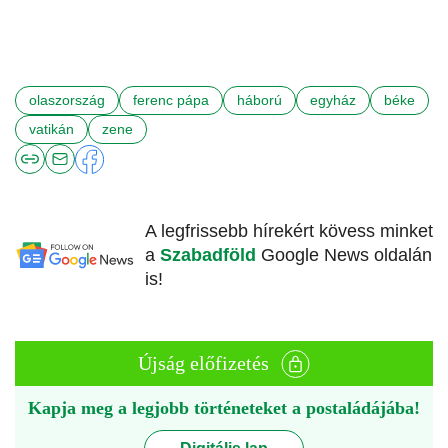
olaszország
ferenc pápa
háború
egyház
béke
vatikán
zene
A legfrissebb hírekért kövess minket
a
Szabadföld
Google News oldalán
is!
Újság előfizetés
Kapja meg a legjobb történeteket a postaládájába!