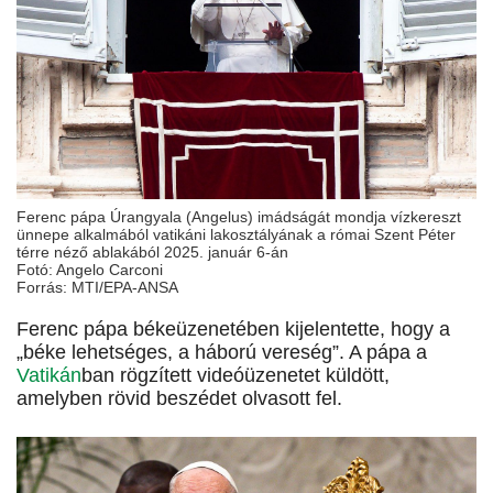
Ferenc pápa Úrangyala (Angelus) imádságát mondja vízkereszt
ünnepe alkalmából vatikáni lakosztályának a római Szent Péter
térre néző ablakából 2025. január 6-án
Fotó: Angelo Carconi
Forrás: MTI/EPA-ANSA
Ferenc pápa békeüzenetében kijelentette, hogy a
„béke lehetséges, a háború vereség”. A pápa a
Vatikán
ban rögzített videóüzenetet küldött,
amelyben rövid beszédet olvasott fel.