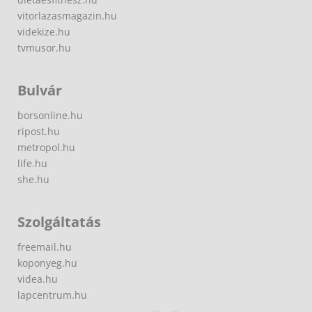
vitorlazasmagazin.hu
videkize.hu
tvmusor.hu
Bulvár
borsonline.hu
ripost.hu
metropol.hu
life.hu
she.hu
Szolgáltatás
freemail.hu
koponyeg.hu
videa.hu
lapcentrum.hu