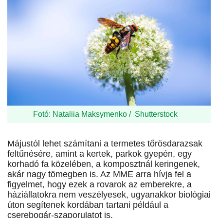
Fotó: Nataliia Maksymenko / Shutterstock
Májustól lehet számítani a termetes tőrösdarazsak
feltűnésére, amint a kertek, parkok gyepén, egy
korhadó fa közelében, a komposztnál keringenek,
akár nagy tömegben is. Az MME arra hívja fel a
figyelmet, hogy ezek a rovarok az emberekre, a
háziállatokra nem veszélyesek, ugyanakkor biológiai
úton segítenek kordában tartani például a
cserebogár-szaporulatot is.