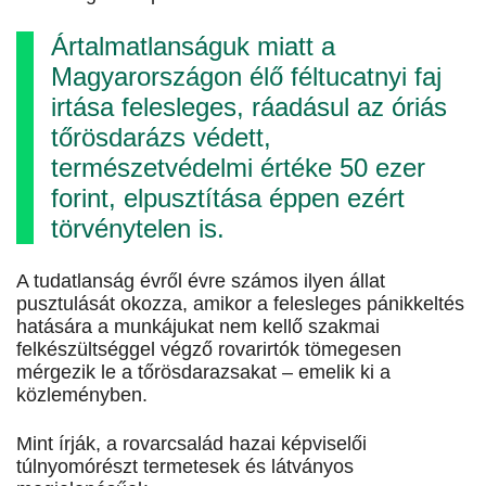
Ártalmatlanságuk miatt a
Magyarországon élő féltucatnyi faj
irtása felesleges, ráadásul az óriás
tőrösdarázs védett,
természetvédelmi értéke 50 ezer
forint, elpusztítása éppen ezért
törvénytelen is.
A tudatlanság évről évre számos ilyen állat
pusztulását okozza, amikor a felesleges pánikkeltés
hatására a munkájukat nem kellő szakmai
felkészültséggel végző rovarirtók tömegesen
mérgezik le a tőrösdarazsakat – emelik ki a
közleményben.
Mint írják, a rovarcsalád hazai képviselői
túlnyomórészt termetesek és látványos