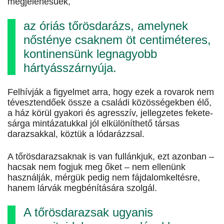
megjelenésűek,
az óriás tőrösdarázs, amelynek
nősténye csaknem öt centiméteres,
kontinensünk legnagyobb
hártyásszárnyúja.
Felhívják a figyelmet arra, hogy ezek a rovarok nem
tévesztendőek össze a családi közösségekben élő,
a ház körül gyakori és agresszív, jellegzetes fekete-
sárga mintázatukkal jól elkülöníthető társas
darazsakkal, köztük a lódarázzsal.
A tőrösdarazsaknak is van fullánkjuk, ezt azonban –
hacsak nem fogjuk meg őket – nem ellenünk
használják, mérgük pedig nem fájdalomkeltésre,
hanem lárvák megbénítására szolgál.
A tőrösdarazsak ugyanis