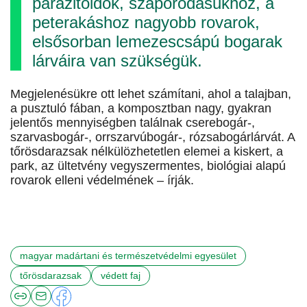
parazitoidok, szaporodásukhoz, a
peterakáshoz nagyobb rovarok,
elsősorban lemezescsápú bogarak
lárváira van szükségük.
Megjelenésükre ott lehet számítani, ahol a talajban,
a pusztuló fában, a komposztban nagy, gyakran
jelentős mennyiségben találnak cserebogár-,
szarvasbogár-, orrszarvúbogár-, rózsabogárlárvát. A
tőrösdarazsak nélkülözhetetlen elemei a kiskert, a
park, az ültetvény vegyszermentes, biológiai alapú
rovarok elleni védelmének – írják.
magyar madártani és természetvédelmi egyesület
tőrösdarazsak
védett faj