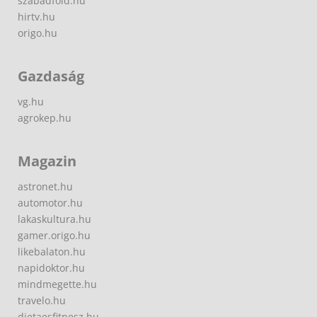
szabadfold.hu
hirtv.hu
origo.hu
Gazdaság
vg.hu
agrokep.hu
Magazin
astronet.hu
automotor.hu
lakaskultura.hu
gamer.origo.hu
likebalaton.hu
napidoktor.hu
mindmegette.hu
travelo.hu
dietaesfitnesz.hu