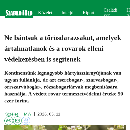
Családi
H
Közélet
Interjú
Riport
kör
tá
Ne bántsuk a tőrösdarazsakat, amelyek
ártalmatlanok és a rovarok elleni
védekezésben is segítenek
Kontinensünk legnagyobb hártyásszárnyújának van
ugyan fullánkja, de azt cserebogár-, szarvasbogár-,
orrszarvúbogár-, rózsabogárlárvák megbénítására
használja. A védett rovar természetvédelmi értéke 50
ezer forint.
Közélet
MW
2026. 05. 11.