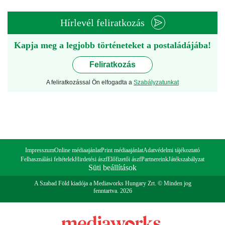
Hírlevél feliratkozás
Kapja meg a legjobb történeteket a postaládájába!
Feliratkozás
A feliratkozással Ön elfogadta a
Szabályzatunkat
Impresszum
Online médiaajánlat
Print médiaajánlat
Adatvédelmi tájékoztató
Felhasználási feltételek
Hirdetési ászf
Előfizetői ászf
Partnereink
Játékszabályzat
Süti beállítások
A Szabad Föld kiadója a Mediaworks Hungary Zrt. © Minden jog
fenntartva. 2026