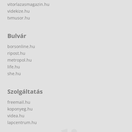
vitorlazasmagazin.hu
videkize.hu
tvmusor.hu
Bulvár
borsonline.hu
ripost.hu
metropol.hu
life.hu
she.hu
Szolgáltatás
freemail.hu
koponyeg.hu
videa.hu
lapcentrum.hu