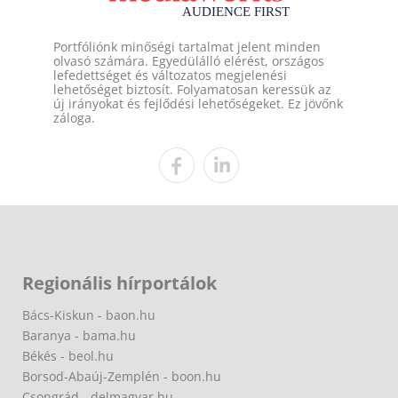
Portfóliónk minőségi tartalmat jelent minden
olvasó számára. Egyedülálló elérést, országos
lefedettséget és változatos megjelenési
lehetőséget biztosít. Folyamatosan keressük az
új irányokat és fejlődési lehetőségeket. Ez jövőnk
záloga.
Regionális hírportálok
Bács-Kiskun - baon.hu
Baranya - bama.hu
Békés - beol.hu
Borsod-Abaúj-Zemplén - boon.hu
Csongrád - delmagyar.hu