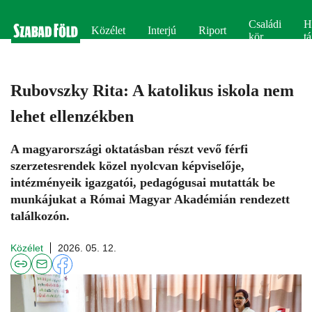
Családi
H
Közélet
Interjú
Riport
kör
tá
Rubovszky Rita: A katolikus iskola nem
lehet ellenzékben
A magyarországi oktatásban részt vevő férfi
szerzetesrendek közel nyolcvan képviselője,
intézményeik igazgatói, pedagógusai mutatták be
munkájukat a Római Magyar Akadémián rendezett
találkozón.
Közélet
2026. 05. 12.