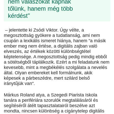
nem válaszokat kapnak
tőlünk, hanem még több
kérdést"
– jelentette ki Zsódi Viktor. Úgy vélte, a
megosztottság gyökere a tudatlanság, ami nem
csupán a lexikális ismeret hiánya, hanem "a másik
ember meg nem értése, a digitális zajban való
elveszés, az értékek közötti különbségtétel
képtelensége. A megosztottság pedig mindig ebből
a sötétségből táplálkozik. Ezért a mi feladatunk nem
kevesebb, mint a megbékélés szolgálata a nevelés
által. Olyan embereket kell formálnunk, akik
képesek a párbeszédre, mert szilárd belső
iránytűjük van".
Márkus Roland atya, a Szegedi Piarista Iskola
tanára a perifériára szorulók megtalálásáról és
segítéséről átélt tapasztalatairól beszélve azt
mondta, nincsen különbség a cigánytelep digitális