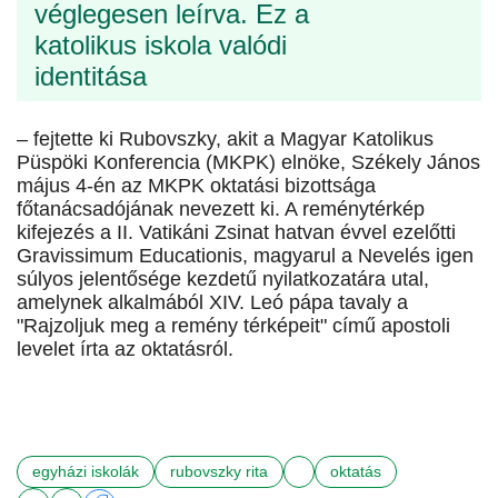
véglegesen leírva. Ez a
katolikus iskola valódi
identitása
– fejtette ki Rubovszky, akit a Magyar Katolikus
Püspöki Konferencia (MKPK) elnöke, Székely János
május 4-én az MKPK oktatási bizottsága
főtanácsadójának nevezett ki. A reménytérkép
kifejezés a II. Vatikáni Zsinat hatvan évvel ezelőtti
Gravissimum Educationis, magyarul a Nevelés igen
súlyos jelentősége kezdetű nyilatkozatára utal,
amelynek alkalmából XIV. Leó pápa tavaly a
"Rajzoljuk meg a remény térképeit" című apostoli
levelet írta az oktatásról.
egyházi iskolák
rubovszky rita
oktatás