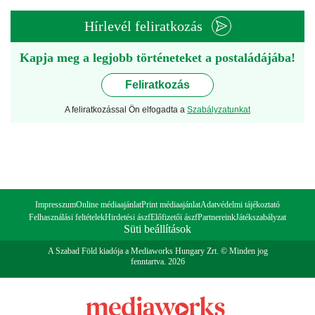
Hírlevél feliratkozás
Kapja meg a legjobb történeteket a postaládájába!
Feliratkozás
A feliratkozással Ön elfogadta a
Szabályzatunkat
Impresszum
Online médiaajánlat
Print médiaajánlat
Adatvédelmi tájékoztató
Felhasználási feltételek
Hirdetési ászf
Előfizetői ászf
Partnereink
Játékszabályzat
Süti beállítások
A Szabad Föld kiadója a Mediaworks Hungary Zrt. © Minden jog
fenntartva. 2026