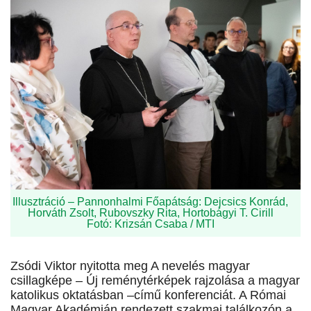
Illusztráció – Pannonhalmi Főapátság: Dejcsics Konrád,
Horváth Zsolt, Rubovszky Rita, Hortobágyi T. Cirill
Fotó: Krizsán Csaba / MTI
Zsódi Viktor nyitotta meg A nevelés magyar
csillagképe – Új reménytérképek rajzolása a magyar
katolikus oktatásban –című konferenciát. A Római
Magyar Akadémián rendezett szakmai találkozón a