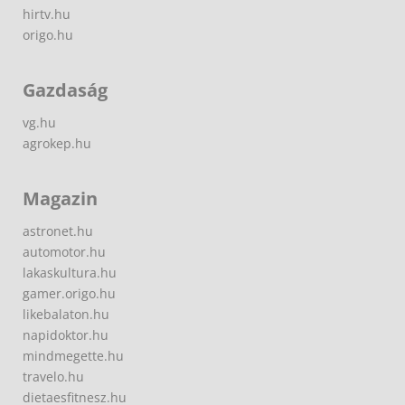
hirtv.hu
origo.hu
Gazdaság
vg.hu
agrokep.hu
Magazin
astronet.hu
automotor.hu
lakaskultura.hu
gamer.origo.hu
likebalaton.hu
napidoktor.hu
mindmegette.hu
travelo.hu
dietaesfitnesz.hu