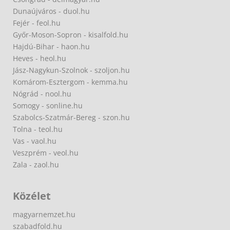
Dunaújváros - duol.hu
Fejér - feol.hu
Győr-Moson-Sopron - kisalfold.hu
Hajdú-Bihar - haon.hu
Heves - heol.hu
Jász-Nagykun-Szolnok - szoljon.hu
Komárom-Esztergom - kemma.hu
Nógrád - nool.hu
Somogy - sonline.hu
Szabolcs-Szatmár-Bereg - szon.hu
Tolna - teol.hu
Vas - vaol.hu
Veszprém - veol.hu
Zala - zaol.hu
Közélet
magyarnemzet.hu
szabadfold.hu