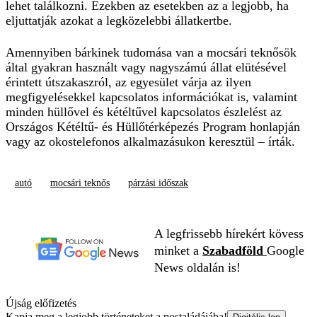
lehet találkozni. Ezekben az esetekben az a legjobb, ha
eljuttatják azokat a legközelebbi állatkertbe.
Amennyiben bárkinek tudomása van a mocsári teknősök
által gyakran használt vagy nagyszámú állat elütésével
érintett útszakaszról, az egyesület várja az ilyen
megfigyelésekkel kapcsolatos információkat is, valamint
minden hüllővel és kétéltűvel kapcsolatos észlelést az
Országos Kétéltű- és Hüllőtérképezés Program
honlapján
vagy az okostelefonos alkalmazásukon keresztül – írták.
autó
mocsári teknős
párzási időszak
A legfrissebb hírekért kövess
minket a
Szabadföld
Google
News oldalán is!
Újság előfizetés
Kapja meg a legjobb történeteket a postaládájába!