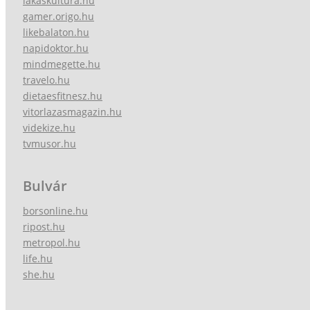
lakaskultura.hu
gamer.origo.hu
likebalaton.hu
napidoktor.hu
mindmegette.hu
travelo.hu
dietaesfitnesz.hu
vitorlazasmagazin.hu
videkize.hu
tvmusor.hu
Bulvár
borsonline.hu
ripost.hu
metropol.hu
life.hu
she.hu