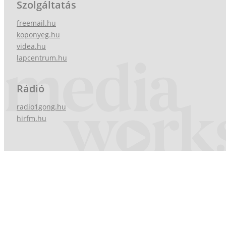
Szolgáltatás
freemail.hu
koponyeg.hu
videa.hu
lapcentrum.hu
Rádió
radio1gong.hu
hirfm.hu