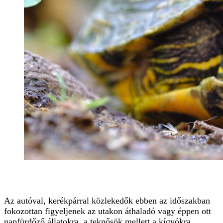
Az autóval, kerékpárral közlekedők ebben az időszakban
fokozottan figyeljenek az utakon áthaladó vagy éppen ott
napfürdőző állatokra, a teknősök mellett a kígyókra,