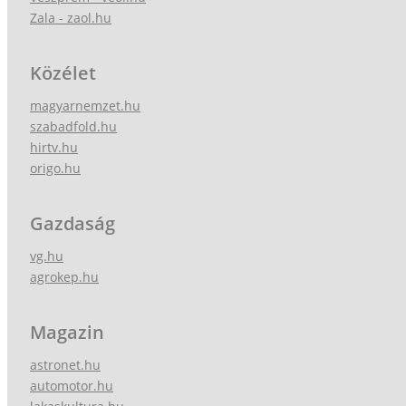
Zala - zaol.hu
Közélet
magyarnemzet.hu
szabadfold.hu
hirtv.hu
origo.hu
Gazdaság
vg.hu
agrokep.hu
Magazin
astronet.hu
automotor.hu