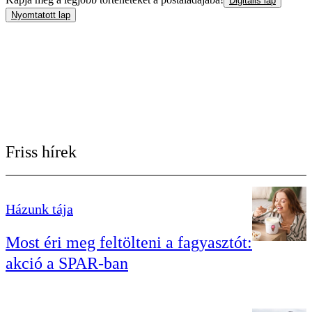
Digitális lap
Nyomtatott lap
Friss hírek
Házunk tája
Most éri meg feltölteni a fagyasztót:
akció a SPAR-ban