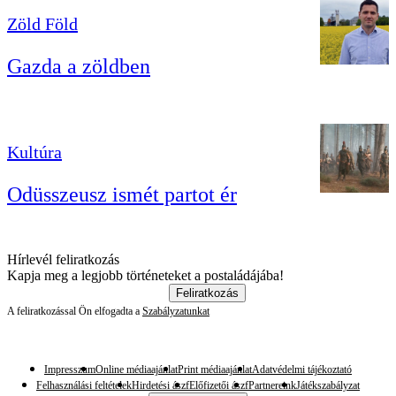
Zöld Föld
Gazda a zöldben
Kultúra
Odüsszeusz ismét partot ér
Hírlevél feliratkozás
Kapja meg a legjobb történeteket a postaládájába!
Feliratkozás
A feliratkozással Ön elfogadta a
Szabályzatunkat
Impresszum
Online médiaajánlat
Print médiaajánlat
Adatvédelmi tájékoztató
Felhasználási feltételek
Hirdetési ászf
Előfizetői ászf
Partnereink
Játékszabályzat