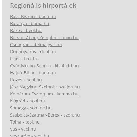
Regionális hírportálok
Bács-Kiskun - baon.hu
Baranya - bama.hu
Békés - beol.hu
Borsod-Abaúj-Zemplén - boon.hu
Csongrád - delmagyar.hu
Dunaújváros - duol.hu
Fejér - feol.hu
Győr-Moson-Sopron - kisalfold.hu
Hajdú-Bihar - haon.hu
Heves - heol.hu
Jász-Nagykun-Szolnok - szoljon.hu
Komárom-Esztergom - kemma.hu
Nógrád - nool.hu
Somogy - sonline.hu
Szabolcs-Szatmár-Bereg - szon.hu
Tolna - teol.hu
Vas - vaol.hu
Veszprém - veol.hu