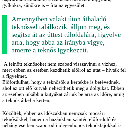
gyíkokra, sünökre is – írta az egyesület.
Amennyiben valaki úton áthaladó
teknőssel találkozik, álljon meg, és
segítse át az úttest túloldalára, figyelve
arra, hogy abba az irányba vigye,
amerre a teknős igyekezett.
A felnőtt teknősöket nem szabad visszavinni a vízhez,
mert ebben az esetben kezdhetik elölről az utat – hívták fel
a figyelmet.
Előfordulhat, hogy a teknősök a kertekbe is betévednek,
ahol az ott élő kutyák nehezíthetik meg a dolgukat. Ebben
az esetben inkább a kutyákat zárjuk be arra az időre, amíg
a teknős átkel a kerten.
Közölték, ebben az időszakban nemcsak mocsári
teknősökkel, hanem a hazánkban szintén előforduló és
néhány esetben szaporodó idegenhonos teknősfajokkal is