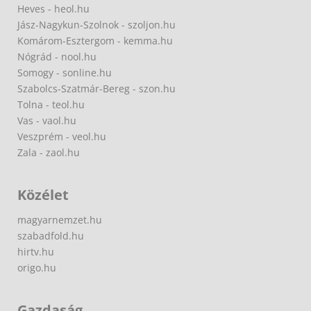
Heves - heol.hu
Jász-Nagykun-Szolnok - szoljon.hu
Komárom-Esztergom - kemma.hu
Nógrád - nool.hu
Somogy - sonline.hu
Szabolcs-Szatmár-Bereg - szon.hu
Tolna - teol.hu
Vas - vaol.hu
Veszprém - veol.hu
Zala - zaol.hu
Közélet
magyarnemzet.hu
szabadfold.hu
hirtv.hu
origo.hu
Gazdaság