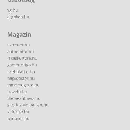
vg.hu
agrokep.hu
Magazin
astronet.hu
automotor.hu
lakaskultura.hu
gamer.origo.hu
likebalaton.hu
napidoktor.hu
mindmegette.hu
travelo.hu
dietaesfitnesz.hu
vitorlazasmagazin.hu
videkize.hu
tvmusor.hu