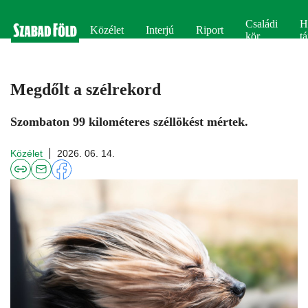
Családi
H
Közélet
Interjú
Riport
kör
tá
Megdőlt a szélrekord
Szombaton 99 kilométeres széllökést mértek.
Közélet
2026. 06. 14.