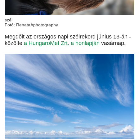
szél
Fotó: RenataAphotography
Megdőlt az országos napi szélrekord június 13-án -
közölte
a HungaroMet Zrt. a honlapján
vasárnap.