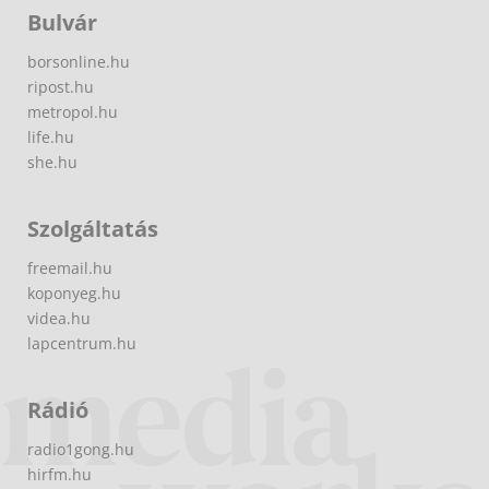
Bulvár
borsonline.hu
ripost.hu
metropol.hu
life.hu
she.hu
Szolgáltatás
freemail.hu
koponyeg.hu
videa.hu
lapcentrum.hu
Rádió
radio1gong.hu
hirfm.hu