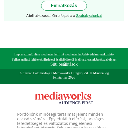
Feliratkozás
A feliratkozással Ön elfogadta a
Szabályzatunkat
Impresszum
Online médiaajánlat
Print médiaajánlat
Adatvédelmi tájékoztató
Felhasználási feltételek
Hirdetési ászf
Előfizetői ászf
Partnereink
Játékszabályzat
Süti beállítások
A Szabad Föld kiadója a Mediaworks Hungary Zrt. © Minden jog
fenntartva. 2026
Portfóliónk minőségi tartalmat jelent minden
olvasó számára. Egyedülálló elérést, országos
lefedettséget és változatos megjelenési
lehetőséget biztosít. Folyamatosan keressük az