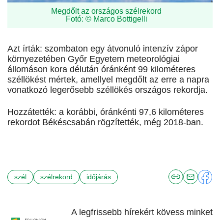
Megdőlt az országos szélrekord
Fotó: © Marco Bottigelli
Azt írták: szombaton egy átvonuló intenzív zápor
környezetében Győr Egyetem meteorológiai
állomáson kora délután óránként 99 kilométeres
széllökést mértek, amellyel megdőlt az erre a napra
vonatkozó legerősebb széllökés országos rekordja.
Hozzátették: a korábbi, óránkénti 97,6 kilométeres
rekordot Békéscsabán rögzítették, még 2018-ban.
szél
szélrekord
időjárás
A legfrissebb hírekért kövess minket