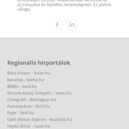
új irányokat és fejlődési lehetőségeket. Ez jövőnk
záloga.
Regionális hírportálok
Bács-Kiskun - baon.hu
Baranya - bama.hu
Békés - beol.hu
Borsod-Abaúj-Zemplén - boon.hu
Csongrád - delmagyar.hu
Dunaújváros - duol.hu
Fejér - feol.hu
Győr-Moson-Sopron - kisalfold.hu
Hajdú-Bihar - haon.hu