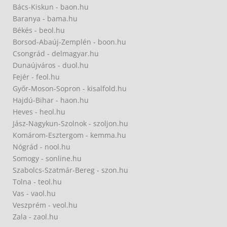
Bács-Kiskun - baon.hu
Baranya - bama.hu
Békés - beol.hu
Borsod-Abaúj-Zemplén - boon.hu
Csongrád - delmagyar.hu
Dunaújváros - duol.hu
Fejér - feol.hu
Győr-Moson-Sopron - kisalfold.hu
Hajdú-Bihar - haon.hu
Heves - heol.hu
Jász-Nagykun-Szolnok - szoljon.hu
Komárom-Esztergom - kemma.hu
Nógrád - nool.hu
Somogy - sonline.hu
Szabolcs-Szatmár-Bereg - szon.hu
Tolna - teol.hu
Vas - vaol.hu
Veszprém - veol.hu
Zala - zaol.hu