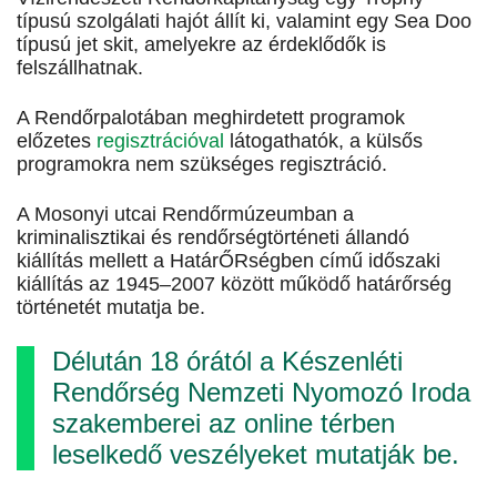
típusú szolgálati hajót állít ki, valamint egy Sea Doo
típusú jet skit, amelyekre az érdeklődők is
felszállhatnak.
A Rendőrpalotában meghirdetett programok
előzetes
regisztrációval
látogathatók, a külsős
programokra nem szükséges regisztráció.
A Mosonyi utcai Rendőrmúzeumban a
kriminalisztikai és rendőrségtörténeti állandó
kiállítás mellett a HatárŐRségben című időszaki
kiállítás az 1945–2007 között működő határőrség
történetét mutatja be.
Délután 18 órától a Készenléti
Rendőrség Nemzeti Nyomozó Iroda
szakemberei az online térben
leselkedő veszélyeket mutatják be.