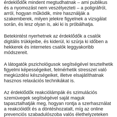
érdeklődők mindent megtudhatnak – ami publikus
és a nyomozást nem veszélyezteti – a poligráfról,
arról, hogyan működik, mire használják a
szakemberek, milyen jelekre figyelnek a vizsgálat
során, és lesz olyan is, aki ki is próbálhatja.
Betekintést nyerhetnek az érdeklődők a csalók
digitális trükkjeibe, és kiderül, ki szúrja ki időben a
hekkerek és internetes csalók leggyakoribb
módszereit.
A látogatók pszichológusok segítségével tesztelhetik
figyelmi képességeiket, felmérhetik stresszel való
megküzdési készségeiket, illetve elsajátíthatnak
hasznos relaxációs technikákat is.
Az érdeklődők reakciólámpák és szimulációs
szemüvegek segítségével saját maguk
tapasztalhatják meg, hogyan rontja a szerhasználat
a reakcióidőt és a döntéshozatalt, míg az online
prevenciós szabadulószoba valós élethelyzeteken