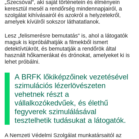
„Szecsóval”, aki saját történetein és élményein
keresztül mesél a rendőrség mindennapjairól, a
szolgálat kihívásairól és azokról a helyzetekről,
amelyek kívülről sokszor láthatatlanok.
Lesz „felismerésre bemutatás” is, ahol a látogatók
maguk is kipróbálhatják a filmekből ismert
detektívtükröt, és bemutatják a rendőrök által
használt hőkamerákat és drónokat, amelyeket ki is
lehet próbálni.
A BRFK lőkiképzőinek vezetésével
szimulációs lézerlövészeten
vehetnek részt a
vállalkozókedvűek, és élethű
fegyverek szimulálásával
tesztelhetik tudásukat a látogatók.
A Nemzeti Védelmi Szolgálat munkatársaitól az