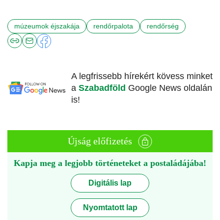
múzeumok éjszakája
rendőrpalota
rendőrség
A legfrissebb hírekért kövess minket
a
Szabadföld
Google News oldalán
is!
Újság előfizetés
Kapja meg a legjobb történeteket a postaládájába!
Digitális lap
Nyomtatott lap