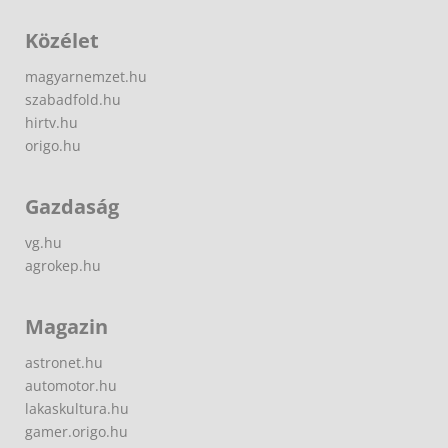
Közélet
magyarnemzet.hu
szabadfold.hu
hirtv.hu
origo.hu
Gazdaság
vg.hu
agrokep.hu
Magazin
astronet.hu
automotor.hu
lakaskultura.hu
gamer.origo.hu