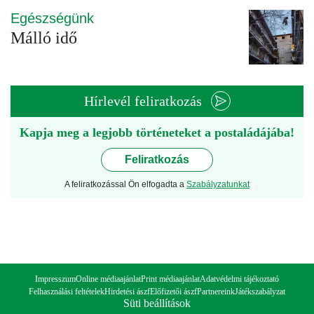
Egészségünk
Málló idő
Hírlevél feliratkozás
Kapja meg a legjobb történeteket a postaládájába!
Feliratkozás
A feliratkozással Ön elfogadta a
Szabályzatunkat
Impresszum
Online médiaajánlat
Print médiaajánlat
Adatvédelmi tájékoztató
Felhasználási feltételek
Hirdetési ászf
Előfizetői ászf
Partnereink
Játékszabályzat
Süti beállítások