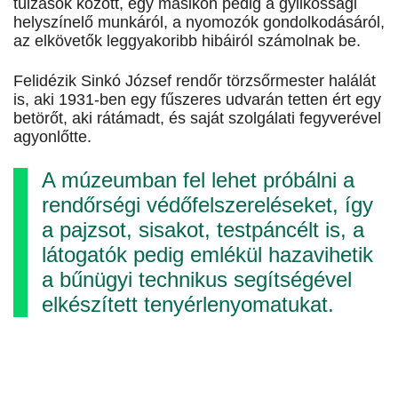
túlzások között, egy másikon pedig a gyilkossági
helyszínelő munkáról, a nyomozók gondolkodásáról,
az elkövetők leggyakoribb hibáiról számolnak be.
Felidézik Sinkó József rendőr törzsőrmester halálát
is, aki 1931-ben egy fűszeres udvarán tetten ért egy
betörőt, aki rátámadt, és saját szolgálati fegyverével
agyonlőtte.
A múzeumban fel lehet próbálni a
rendőrségi védőfelszereléseket, így
a pajzsot, sisakot, testpáncélt is, a
látogatók pedig emlékül hazavihetik
a bűnügyi technikus segítségével
elkészített tenyérlenyomatukat.