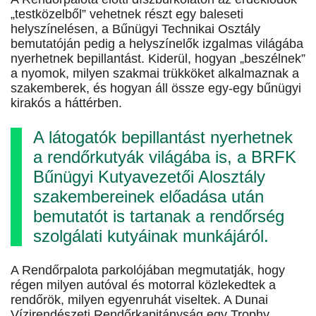
„testközelből” vehetnek részt egy baleseti
helyszínelésen, a Bűnügyi Technikai Osztály
bemutatóján pedig a helyszínelők izgalmas világába
nyerhetnek bepillantást. Kiderül, hogyan „beszélnek”
a nyomok, milyen szakmai trükköket alkalmaznak a
szakemberek, és hogyan áll össze egy-egy bűnügyi
kirakós a háttérben.
A látogatók bepillantást nyerhetnek
a rendőrkutyák világába is, a BRFK
Bűnügyi Kutyavezetői Alosztály
szakembereinek előadása után
bemutatót is tartanak a rendőrség
szolgálati kutyáinak munkájáról.
A Rendőrpalota parkolójában megmutatják, hogy
régen milyen autóval és motorral közlekedtek a
rendőrök, milyen egyenruhát viseltek. A Dunai
Vízirendészeti Rendőrkapitányság egy Trophy