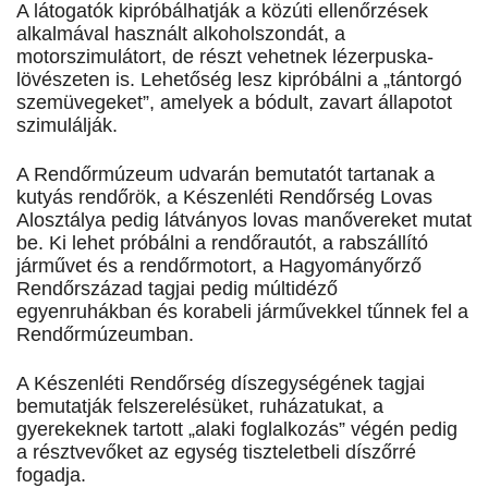
A látogatók kipróbálhatják a közúti ellenőrzések
alkalmával használt alkoholszondát, a
motorszimulátort, de részt vehetnek lézerpuska-
lövészeten is. Lehetőség lesz kipróbálni a „tántorgó
szemüvegeket”, amelyek a bódult, zavart állapotot
szimulálják.
A Rendőrmúzeum udvarán bemutatót tartanak a
kutyás rendőrök, a Készenléti Rendőrség Lovas
Alosztálya pedig látványos lovas manővereket mutat
be. Ki lehet próbálni a rendőrautót, a rabszállító
járművet és a rendőrmotort, a Hagyományőrző
Rendőrszázad tagjai pedig múltidéző
egyenruhákban és korabeli járművekkel tűnnek fel a
Rendőrmúzeumban.
A Készenléti Rendőrség díszegységének tagjai
bemutatják felszerelésüket, ruházatukat, a
gyerekeknek tartott „alaki foglalkozás” végén pedig
a résztvevőket az egység tiszteletbeli díszőrré
fogadja.