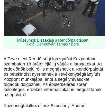
Múzeumok Éjszakája a Rendőrpalotában
Fotó: Dombóvári Tamás / Bors
A Teve utcai Rendőrségi Igazgatási Központban
szombaton 18 órától éjfélig várják a látogatókat. Az
érdeklődők belülről is megnézhetik a Rendőrpalotát,
és betekintést nyerhetnek a Tevékenységirányítási
Központ munkájába, ahol a segélyhívásokat
fogadók dolgoznak. Az épületbejárás során
különleges, érdekes információkat is megosztanak
az épületről.
Közönségtalálkozó lesz Szécsényi András