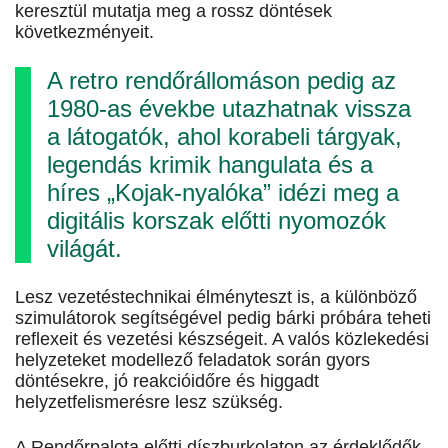
keresztül mutatja meg a rossz döntések
következményeit.
A retro rendőrállomáson pedig az
1980-as évekbe utazhatnak vissza
a látogatók, ahol korabeli tárgyak,
legendás krimik hangulata és a
híres „Kojak-nyalóka” idézi meg a
digitális korszak előtti nyomozók
világát.
Lesz vezetéstechnikai élményteszt is, a különböző
szimulátorok segítségével pedig bárki próbára teheti
reflexeit és vezetési készségeit. A valós közlekedési
helyzeteket modellező feladatok során gyors
döntésekre, jó reakcióidőre és higgadt
helyzetfelismerésre lesz szükség.
A Rendőrpalota előtti díszburkolaton az érdeklődők