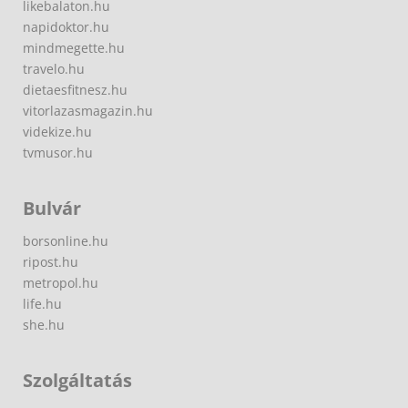
likebalaton.hu
napidoktor.hu
mindmegette.hu
travelo.hu
dietaesfitnesz.hu
vitorlazasmagazin.hu
videkize.hu
tvmusor.hu
Bulvár
borsonline.hu
ripost.hu
metropol.hu
life.hu
she.hu
Szolgáltatás