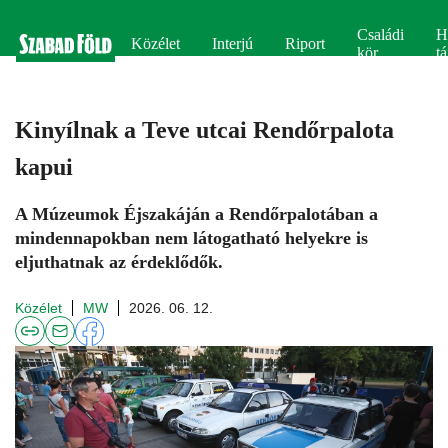
Családi
H
Közélet
Interjú
Riport
kör
tá
Kinyílnak a Teve utcai Rendőrpalota
kapui
A Múzeumok Éjszakáján a Rendőrpalotában a
mindennapokban nem látogatható helyekre is
eljuthatnak az érdeklődők.
Közélet
MW
2026. 06. 12.