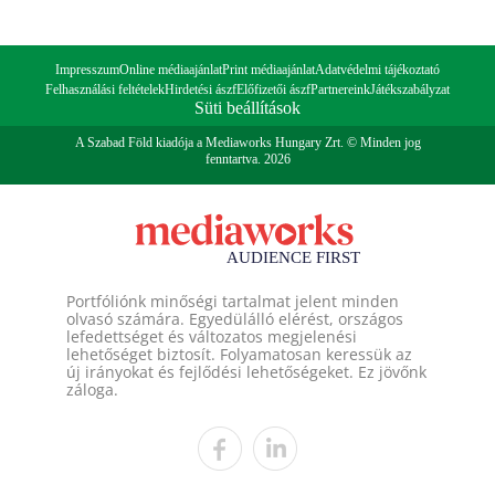
Impresszum
Online médiaajánlat
Print médiaajánlat
Adatvédelmi tájékoztató
Felhasználási feltételek
Hirdetési ászf
Előfizetői ászf
Partnereink
Játékszabályzat
Süti beállítások
A Szabad Föld kiadója a Mediaworks Hungary Zrt. © Minden jog
fenntartva. 2026
Portfóliónk minőségi tartalmat jelent minden
olvasó számára. Egyedülálló elérést, országos
lefedettséget és változatos megjelenési
lehetőséget biztosít. Folyamatosan keressük az
új irányokat és fejlődési lehetőségeket. Ez jövőnk
záloga.