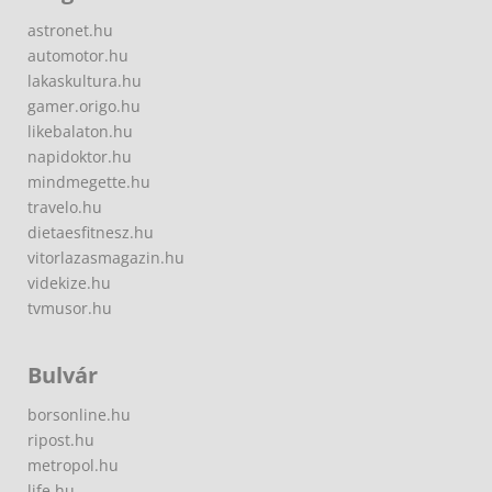
astronet.hu
automotor.hu
lakaskultura.hu
gamer.origo.hu
likebalaton.hu
napidoktor.hu
mindmegette.hu
travelo.hu
dietaesfitnesz.hu
vitorlazasmagazin.hu
videkize.hu
tvmusor.hu
Bulvár
borsonline.hu
ripost.hu
metropol.hu
life.hu