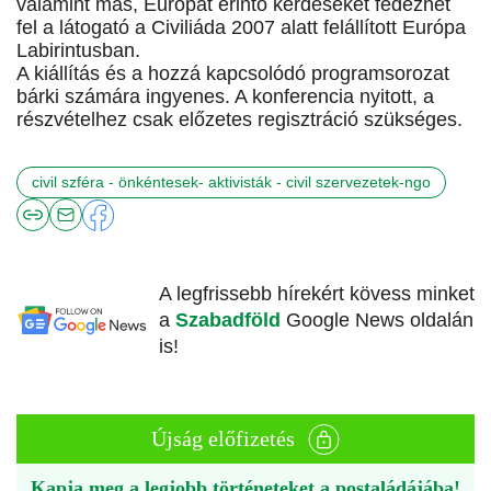
valamint más, Európát érintő kérdéseket fedezhet
fel a látogató a Civiliáda 2007 alatt felállított Európa
Labirintusban.
A kiállítás és a hozzá kapcsolódó programsorozat
bárki számára ingyenes. A konferencia nyitott, a
részvételhez csak előzetes regisztráció szükséges.
civil szféra - önkéntesek- aktivisták - civil szervezetek-ngo
A legfrissebb hírekért kövess minket
a
Szabadföld
Google News oldalán
is!
Újság előfizetés
Kapja meg a legjobb történeteket a postaládájába!