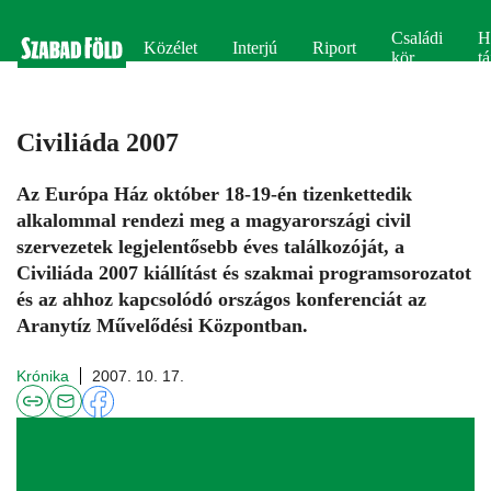
Családi
H
Közélet
Interjú
Riport
kör
tá
Civiliáda 2007
Az Európa Ház október 18-19-én tizenkettedik
alkalommal rendezi meg a magyarországi civil
szervezetek legjelentősebb éves találkozóját, a
Civiliáda 2007 kiállítást és szakmai programsorozatot
és az ahhoz kapcsolódó országos konferenciát az
Aranytíz Művelődési Központban.
Krónika
2007. 10. 17.