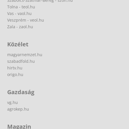
Szabolcs-Szatmár-Bereg - szon.hu
Tolna - teol.hu
Vas - vaol.hu
Veszprém - veol.hu
Zala - zaol.hu
Közélet
magyarnemzet.hu
szabadfold.hu
hirtv.hu
origo.hu
Gazdaság
vg.hu
agrokep.hu
Magazin