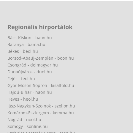
Regionális hírportálok
Bács-Kiskun - baon.hu
Baranya - bama.hu
Békés - beol.hu
Borsod-Abaúj-Zemplén - boon.hu
Csongrád - delmagyar.hu
Dunaújváros - duol.hu
Fejér - feol.hu
Győr-Moson-Sopron - kisalfold.hu
Hajdú-Bihar - haon.hu
Heves - heol.hu
Jász-Nagykun-Szolnok - szoljon.hu
Komárom-Esztergom - kemma.hu
Nógrád - nool.hu
Somogy - sonline.hu