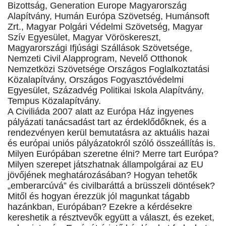
Bizottság, Generation Europe Magyarország
Alapítvány, Humán Európa Szövetség, Humánsoft
Zrt., Magyar Polgári Védelmi Szövetség, Magyar
Szív Egyesület, Magyar Vöröskereszt,
Magyarországi Ifjúsági Szállások Szövetsége,
Nemzeti Civil Alapprogram, Nevelő Otthonok
Nemzetközi Szövetsége Országos Foglalkoztatási
Közalapítvány, Országos Fogyasztóvédelmi
Egyesület, Századvég Politikai Iskola Alapítvány,
Tempus Közalapítvány.
A Civiliáda 2007 alatt az Európa Ház ingyenes
pályázati tanácsadást tart az érdeklődőknek, és a
rendezvényen kerül bemutatásra az aktuális hazai
és európai uniós pályázatokról szóló összeállítás is.
Milyen Európában szeretne élni? Merre tart Európa?
Milyen szerepet játszhatnak állampolgárai az EU
jövőjének meghatározásában? Hogyan tehetők
„emberarcúvá” és civilbaráttá a brüsszeli döntések?
Mitől és hogyan érezzük jól magunkat tágabb
hazánkban, Európában? Ezekre a kérdésekre
kereshetik a résztvevők együtt a választ, és ezeket,