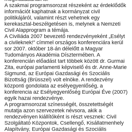
A szakmai programsorozat részeként az érdeklődők
információt kaphatnak a kormányzat civil
politikájáról, valamint részt vehetnek egy
kerekasztal-beszélgetésen is, melynek a Nemzeti
Civil Alapprogram a témája.
A Civiliáda 2007 bevezető rendezvényeként „Esélyt
a civileknek!” címmel országos konferenciára kerül
sor 2007. október 18-án délelőtt a Magyar
Tudományos Akadémia Dísztermében. A
konferencián előadást tart többek között dr. Gurmai
Zita, európai parlamenti képviselő és dr. Anne-Marie
Sigmund, az Európai Gazdasági és Szociális
Bizottság (Brüsszel) volt elnöke. A rendezvény
központi gondolata az esélyegyenlőség, a
konferencia az Esélyegyenlőség Európai Éve (2007)
egyik hazai rendezvénye.
A programsorozat színességét, összetettségét
mutatja azon szervezetek névsora, akik a
rendezvényen kiállítóként is részt vesznek: Civil
Szolgáltató Központok, Csellengő, Kisállatmenhely
Alapítvány, Európai Gazdasági és Szociális