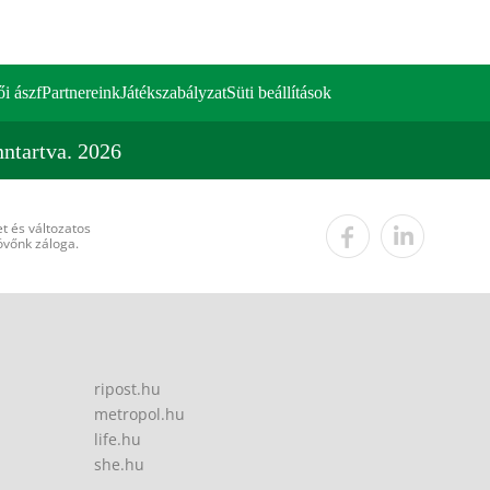
ői ászf
Partnereink
Játékszabályzat
Süti beállítások
ntartva. 2026
t és változatos
övőnk záloga.
ripost.hu
metropol.hu
life.hu
she.hu