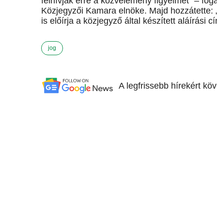
felhívják erre a közvélemény figyelmét” – fo
Közjegyzői Kamara elnöke. Majd hozzátette: 
is előírja a közjegyző által készített aláírási
jog
A legfrissebb hírekért kö