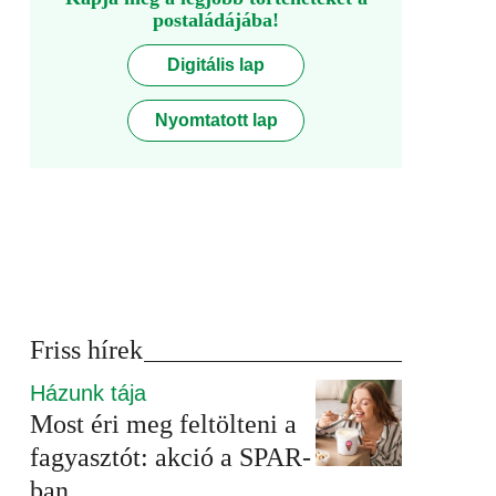
postaládájába!
Digitális lap
Nyomtatott lap
Friss hírek
Házunk tája
Most éri meg feltölteni a
fagyasztót: akció a SPAR-
ban