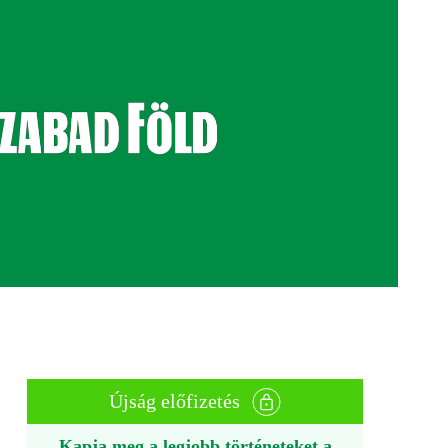
Újság előfizetés
Kapja meg a legjobb történeteket a