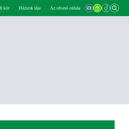
di kör
Házunk tája
Az olvasó oldala