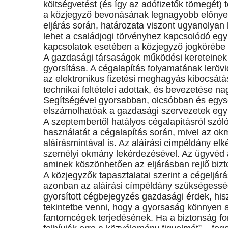
költségvetést (és így az adófizetők tömegét) 
a közjegyző bevonásának legnagyobb előnye,
eljárás során, határozata viszont ugyanolyan h
lehet a családjogi törvényhez kapcsolódó egyik
kapcsolatok esetében a közjegyző jogkörébe t
A gazdasági társaságok működési kereteinek 
gyorsítása. A cégalapítás folyamatának lerövid
az elektronikus fizetési meghagyás kibocsátás
technikai feltételei adottak, és bevezetése 
Segítségével gyorsabban, olcsóbban és egy
elszámolhatóak a gazdasági szervezetek egy
A szeptembertől hatályos cégalapításról szól
használatát a cégalapítás során, mivel az okm
aláírásmintával is. Az aláírási címpéldány el
személyi okmány lekérdezésével. Az ügyvéd ál
aminek köszönhetően az eljárásban rejlő biz
A közjegyzők tapasztalatai szerint a cégeljár
azonban az aláírási címpéldány szükségesség
gyorsított cégbejegyzés gazdasági érdek, his
tekintetbe venni, hogy a gyorsaság könnyen a
fantomcégek terjedésének. Ha a biztonság for