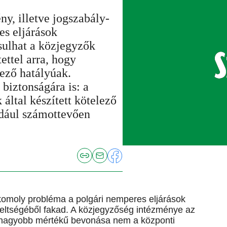
ny, illetve jogszabály-
es eljárások
sulhat a közjegyzők
ettel arra, hogy
ező hatályúak.
biztonságára is: a
 által készített kötelező
ldául számottevően
komoly probléma a polgári nemperes eljárások
heltségéből fakad. A közjegyzőség intézménye az
k nagyobb mértékű bevonása nem a központi