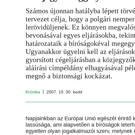
Számos újonnan hatályba lépett törvé
tervezet célja, hogy a polgári nemper
lerövidüljenek. Ez könnyen megvaló
bevonásával egyes eljárásokba, tekint
határozataik a bíróságokéval megegy
Ugyanakkor ügyelni kell az eljárások 
gyorsított cégeljárásban a közjegyzők
aláírási címpéldány elhagyásával pé
megnő a biztonsági kockázat.
Krónika
2007. 10. 30. kedd
Napjainkban az Európai Unió egészét érintő 
lassúsága, ami alapvetően a bíróságok leter
egyetlen olyan jogalkalmazói szerv, melyne