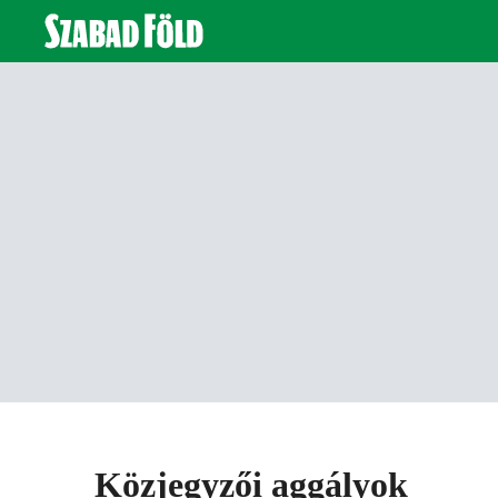
Közjegyzői aggályok