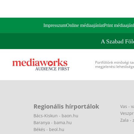
Impresszum
Online médiaajánlat
Print médiaajánl
A Szabad Föl
Portfóliónk minőségi ta
megjelenési lehetőséget
Regionális hírportálok
Vas - v
Veszpr
Bács-Kiskun - baon.hu
Zala - 
Baranya - bama.hu
Békés - beol.hu