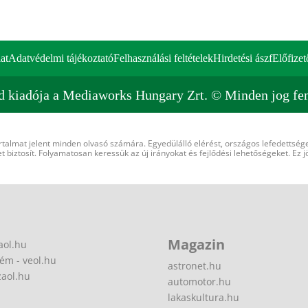
at
Adatvédelmi tájékoztató
Felhasználási feltételek
Hirdetési ászf
Előfizet
d kiadója a Mediaworks Hungary Zrt. © Minden jog fen
rtalmat jelent minden olvasó számára. Egyedülálló elérést, országos lefedettsége
 biztosít. Folyamatosan keressük az új irányokat és fejlődési lehetőségeket. Ez j
Magazin
aol.hu
ém - veol.hu
astronet.hu
zaol.hu
automotor.hu
lakaskultura.hu