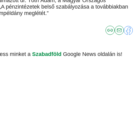
galmazott dr. Tóth Ádám, a Magyar Országos
„A pénzintézetek belső szabályozása a továbbiakban
 címpéldány meglétét.”
vess minket a
Szabadföld
Google News oldalán is!