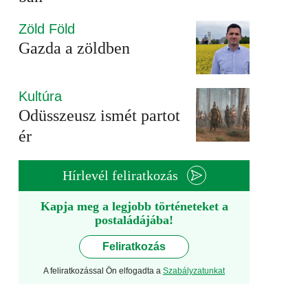
Zöld Föld
Gazda a zöldben
Kultúra
Odüsszeusz ismét partot
ér
Hírlevél feliratkozás
Kapja meg a legjobb történeteket a
postaládájába!
Feliratkozás
A feliratkozással Ön elfogadta a
Szabályzatunkat