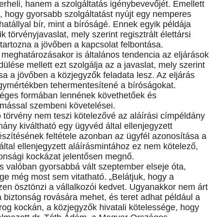
terheli, hanem a szolgáltatás igénybevevőjét. Emellett
 hogy gyorsabb szolgáltatást nyújt egy nemperes
atállyal bír, mint a bíróságé. Ennek egyik példája
 törvényjavaslat, mely szerint regisztrált élettársi
artozna a jövőben a kapcsolat felbontása.
meghatározásakor is általános tendencia az eljárások
ülése mellett ezt szolgálja az a javaslat, mely szerint
a a jövőben a közjegyzők feladata lesz. Az eljárás
nagymértékben tehermentesítené a bíróságokat.
séges formában lennének követhetőek és
mással szembeni követelései.
ó törvény nem teszi kötelezővé az aláírási címpéldány
ány kiváltható egy ügyvéd által ellenjegyzett
készítésének feltétele azonban az ügyfél azonosítása a
tal ellenjegyzett aláírásmintához ez nem kötelező,
tonsági kockázat jelentősen megnő.
ás valóban gyorsabbá vált szeptember elseje óta,
e még most sem vitatható. „Belátjuk, hogy a
zen ösztönzi a vállalkozói kedvet. Ugyanakkor nem árt
 biztonság rovására mehet, és teret adhat például a
og kockán, a közjegyzők hivatali kötelessége, hogy