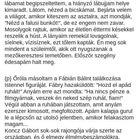
lábamat begipszeltettem, a hiányzó lábujjam helye
kimaradt. Látom, nézed a bicskámat. Bejárta velem
a világot, amikor kiteszem az asztalra, azt mondják,
"Nézd a falusi bunkót!", de ez engem nem zavar.
Mosolygok rajtuk, amikor az életlen éttermi késekkel
reszelik a húst. A lányaim remekül lovagolnak,
síelnek, vízisíznek, ezt tőlem kapták. Én meg sok
mindent a szüleimtől, akik ott nyugszanak a
mezőkeresztesi temetőben. Először szegény
édesapám halt meg.
{p} Őróla másoltam a Fábián Bálint találkozása
Istennel figuráját. Fábry hazaküldött: "Hozd el apád
ruháit!" Anyám erre azt mondta: "Ha nincs pénze a
filmgyárnak, veszek én neked szép ruhát, fiam!"
Végül abban a ruhában játszottam, amit anyám
ezerszer kimosott, megfoltozott. Apám kalapja gurul
le a lépcsőn az utolsó jelentben, amikor felakasztom
magam...
Koncz Gábort sok-sok rajongója várja szerte az
országban, és ő elmegy élménybeszámolókra,