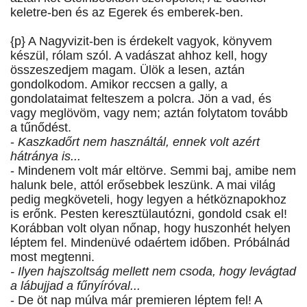
keletre-ben és az Egerek és emberek-ben.
{p} A Nagyvizit-ben is érdekelt vagyok, könyvem
készül, rólam szól. A vadászat ahhoz kell, hogy
összeszedjem magam. Ülök a lesen, aztán
gondolkodom. Amikor reccsen a gally, a
gondolataimat felteszem a polcra. Jön a vad, és
vagy meglövöm, vagy nem; aztán folytatom tovább
a tűnődést.
-
Kaszkadőrt nem használtál, ennek volt azért
hátránya is...
- Mindenem volt már eltörve. Semmi baj, amibe nem
halunk bele, attól erősebbek leszünk. A mai világ
pedig megköveteli, hogy legyen a hétköznapokhoz
is erőnk. Pesten keresztülautózni, gondold csak el!
Korábban volt olyan nőnap, hogy huszonhét helyen
léptem fel. Mindenüvé odaértem időben. Próbálnád
most megtenni.
- Ilyen hajszoltság mellett nem csoda, hogy levágtad
a lábujjad a fűnyíróval...
- De öt nap múlva már premieren léptem fel! A