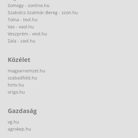
Somogy - sonline.hu
Szabolcs-Szatmár-Bereg - szon.hu
Tolna - teol.hu
Vas - vaol.hu
Veszprém - veol.hu
Zala - zaol.hu
Közélet
magyarnemzet.hu
szabadfold.hu
hirtv.hu
origo.hu
Gazdaság
vg.hu
agrokep.hu