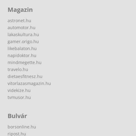
Magazin
astronet.hu
automotor.hu
lakaskultura.hu
gamer.origo.hu
likebalaton.hu
napidoktor.hu
mindmegette.hu
travelo.hu
dietaesfitnesz.hu
vitorlazasmagazin.hu
videkize.hu
tvmusor.hu
Bulvár
borsonline.hu
ripost.hu