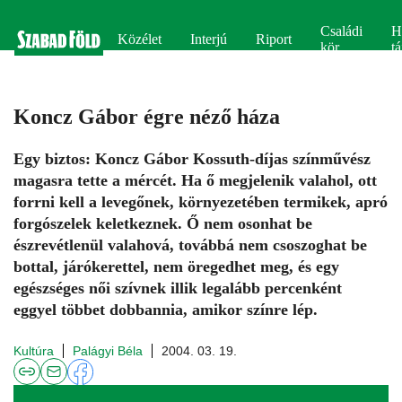
Családi
H
Közélet
Interjú
Riport
kör
tá
Koncz Gábor égre néző háza
Egy biztos: Koncz Gábor Kossuth-díjas színművész
magasra tette a mércét. Ha ő megjelenik valahol, ott
forrni kell a levegőnek, környezetében termikek, apró
forgószelek keletkeznek. Ő nem osonhat be
észrevétlenül valahová, továbbá nem csoszoghat be
bottal, járókerettel, nem öregedhet meg, és egy
egészséges női szívnek illik legalább percenként
eggyel többet dobbannia, amikor színre lép.
Kultúra
Palágyi Béla
2004. 03. 19.