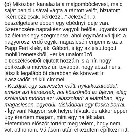
{p} Miközben kanalazta a májgombóclevest, majd
saját penicilusával vágta a rántott velőt, biztatott:
"Kérdezz csak, kérdezz..." Jelezvén, a
beszélgetésre éppen egy ebédnyi ideje van.
Szerencsére naprakész vagyok belőle, ugyanis van
az életnek egy szegmense, ahol egymást váltjuk: a
nagyoroszi erdő egyik magaslesén engem is az a
Papp Feri kísér, aki Gábort, s így az elsuttogott
mobilüzenetekből, Ferike unaloműző
elbeszéléseiből eljutott hozzám is a hír, hogy
építkezik a művész úr, továbbá, hogy absztinens,
játszik legalább öt darabban és könyvet ír
Kaszkadőr nélkül címmel.
- Kezdjük egy szilveszter előtti nyilatkozatoddal:
amikor azt kérdezték, hol köszöntöd az újévet, elég
szokatlan módon azt válaszoltad: a Mátrában, egy
magaslesen, egyedül, táskádban egy flaska borral.
- Így van! Nagyon sok helyre hívtak, de akkor éppen
úgy éreztem magam, mint egy hajléktalan.
Életemben először történt meg velem, hogy nem
volt otthonom. Válásom után elkezdtem építkezni itt,