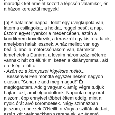
maradjak két emelet között a lépcsőn valamikor, én
a házon keresztül megyek!
{p} A hatalmas nappali fölött egy üvegkupola van,
látom a csillagokat, a holdat, reggel besüt a nap,
úszom egyet ilyenkor a medencében, aztán a
konditerem következik, a teraszról egy kis tóra látok,
amelyben halak lesznek. A ház mellett van egy
beálló, ahol a motorcsónakom van, bármikor
lemehetek a Dunára, a lovaim háromszáz méterre
vannak; hát ott élünk mi ketten a kislányommal, aki
érettségi előtt áll.
- Azért ez a környezet irigylésre méltó...
- Bessenyei Feri mondta egyszer nekem nagyon
okosan: "Soha ne add meg magad!" Én
megfogadtam. Addig vagyunk, amíg végre tudjuk
hajtani azt, amit elgondoltunk. Naponta négy órát
alszom, épp ennyivel többet éltem eddig, mint a
nyolc órát alvó korombeliek. Négy színházban
játszom, rendezek O'Neillt, a Vágy a szilfák alatt-ot,
aztán két Steinbeckben szerepelek, Az édentől