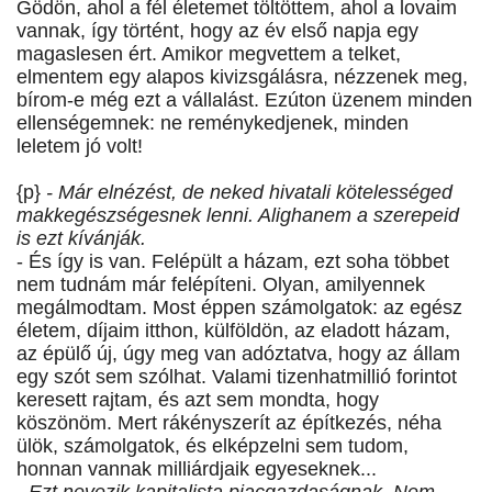
Gödön, ahol a fél életemet töltöttem, ahol a lovaim
vannak, így történt, hogy az év első napja egy
magaslesen ért. Amikor megvettem a telket,
elmentem egy alapos kivizsgálásra, nézzenek meg,
bírom-e még ezt a vállalást. Ezúton üzenem minden
ellenségemnek: ne reménykedjenek, minden
leletem jó volt!
{p}
- Már elnézést, de neked hivatali kötelességed
makkegészségesnek lenni. Alighanem a szerepeid
is ezt kívánják.
- És így is van. Felépült a házam, ezt soha többet
nem tudnám már felépíteni. Olyan, amilyennek
megálmodtam. Most éppen számolgatok: az egész
életem, díjaim itthon, külföldön, az eladott házam,
az épülő új, úgy meg van adóztatva, hogy az állam
egy szót sem szólhat. Valami tizenhatmillió forintot
keresett rajtam, és azt sem mondta, hogy
köszönöm. Mert rákényszerít az építkezés, néha
ülök, számolgatok, és elképzelni sem tudom,
honnan vannak milliárdjaik egyeseknek...