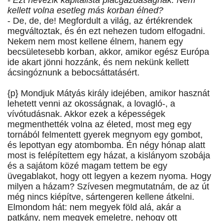
- Ezt nevezik kapitalista piacgazdaságnak. Nem
kellett volna esetleg más korban élned?
- De, de, de! Megfordult a világ, az értékrendek
megváltoztak, és én ezt nehezen tudom elfogadni.
Nekem nem most kellene élnem, hanem egy
becsületesebb korban, akkor, amikor egész Európa
ide akart jönni hozzánk, és nem nekünk kellett
ácsingóznunk a bebocsáttatásért.
{p} Mondjuk Mátyás király idejében, amikor hasznát
lehetett venni az okosságnak, a lovagló-, a
vívótudásnak. Akkor ezek a képességek
megmenthették volna az életed, most meg egy
tornából felmentett gyerek megnyom egy gombot,
és lepottyan egy atombomba. Én négy hónap alatt
most is felépítettem egy házat, a kislányom szobája
és a sajátom közé magam tettem be egy
üvegablakot, hogy ott legyen a kezem nyoma. Hogy
milyen a házam? Szívesen megmutatnám, de az út
még nincs kiépítve, sártengeren kellene átkelni.
Elmondom hát: nem megyek föld alá, akár a
patkány, nem megyek emeletre, nehogy ott