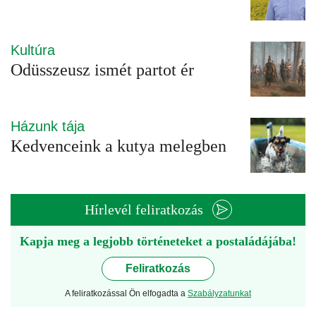
Kultúra
Odüsszeusz ismét partot ér
Házunk tája
Kedvenceink a kutya melegben
Hírlevél feliratkozás
Kapja meg a legjobb történeteket a postaládájába!
Feliratkozás
A feliratkozással Ön elfogadta a
Szabályzatunkat