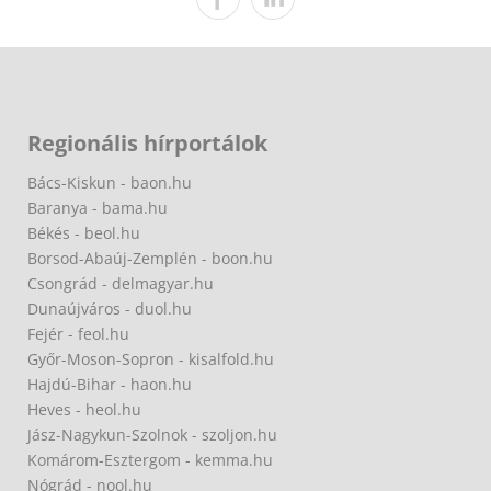
Regionális hírportálok
Bács-Kiskun - baon.hu
Baranya - bama.hu
Békés - beol.hu
Borsod-Abaúj-Zemplén - boon.hu
Csongrád - delmagyar.hu
Dunaújváros - duol.hu
Fejér - feol.hu
Győr-Moson-Sopron - kisalfold.hu
Hajdú-Bihar - haon.hu
Heves - heol.hu
Jász-Nagykun-Szolnok - szoljon.hu
Komárom-Esztergom - kemma.hu
Nógrád - nool.hu