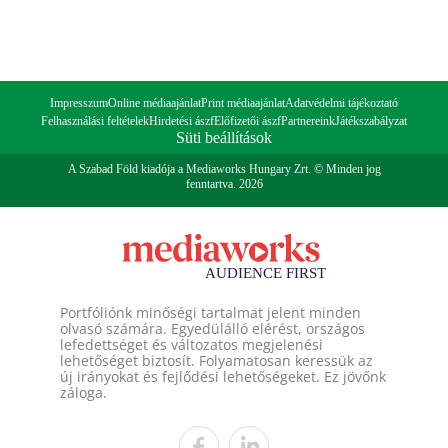
Impresszum
Online médiaajánlat
Print médiaajánlat
Adatvédelmi tájékoztató
Felhasználási feltételek
Hirdetési ászf
Előfizetői ászf
Partnereink
Játékszabályzat
Süti beállítások
A Szabad Föld kiadója a Mediaworks Hungary Zrt. © Minden jog
fenntartva. 2026
Portfóliónk minőségi tartalmat jelent minden
olvasó számára. Egyedülálló elérést, országos
lefedettséget és változatos megjelenési
lehetőséget biztosít. Folyamatosan keressük az
új irányokat és fejlődési lehetőségeket. Ez jövőnk
záloga.