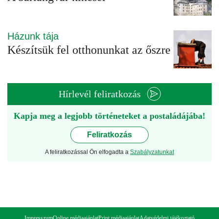
Házunk tája
Készítsük fel otthonunkat az őszre
Hírlevél feliratkozás
Kapja meg a legjobb történeteket a postaládájába!
Feliratkozás
A feliratkozással Ön elfogadta a
Szabályzatunkat
Impresszum
Online médiaajánlat
Print médiaajánlat
Adatvédelmi tájékoztató