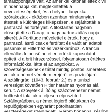
támaszpontjává vált. Az amerikai katonák élték civil
mindennapjaikat, megtekintették a
nevezetességeket, és a helybeli lányokkal
szórakoztak - eközben azonban mindannyian
átestek a különleges kiképzésen, elsajátították a
partraszállás fortélyait. A titoktartás nagyban
elősegítette a D-nap, a nagy partraszállás napja
sikerét. A Fortitude művelettel elérték, hogy a
partraszállásról csak elferdített és valótlan adatok
jussanak el Hitlerhez és vezérkarához. A francia
ellenállás felbecsülhetetlen értékű kapcsolatot
épített ki a brit hírszerzéssel, folyamatosan értékes
információkkal látta el az angolokat. A
szövetségeseknek ezáltal mindig pontos ismereteik
voltak a német védelem erejéről és pozíciójáról.
A sztálingrádi (1943. február 2.) és a tuniszi
vereséget követően Hitler hatalmas nyomás alá
került. A szovjetek állítólag százötvenezer német
holttestet találtak a teljesen elpusztított
Sztálingrádban, a német légierő pilótákban és
repülőgépekben egyaránt pótolhatatlan
veszteségeket szenvedett. Három hónappal később