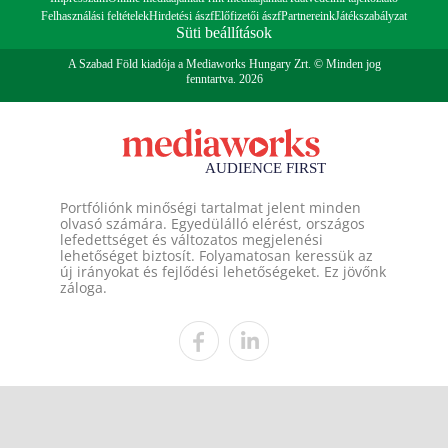
Felhasználási feltételek
Hirdetési ászf
Előfizetői ászf
Partnereink
Játékszabályzat
Süti beállítások
A Szabad Föld kiadója a Mediaworks Hungary Zrt. © Minden jog
fenntartva. 2026
Portfóliónk minőségi tartalmat jelent minden
olvasó számára. Egyedülálló elérést, országos
lefedettséget és változatos megjelenési
lehetőséget biztosít. Folyamatosan keressük az
új irányokat és fejlődési lehetőségeket. Ez jövőnk
záloga.