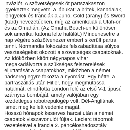
inváziót. A szövetségesek öt partszakaszon
igyekeztek megvetni a lábukat: a britek, kanadaiak,
lengyelek és franciák a Juno, Gold (arany) és Sword
(kard) nevezetűeken, míg az amerikaiak a Utah-on
és az Omahán. (Az Omaha Beach-en különösen
sok amerikai katona lelte halálát.) Mindenesetre a
nap végére százötvenezer embert sikerült partra
tenni. Normandia fokozatos felszabadítása súlyos
veszteségeket okozott a szövetséges csapatoknak.
Az időközben kitört négynapos vihar
megakadályozta a szükséges felszerelések
eljuttatását a csapatokhoz, miközben a német
hadsereg egyre fokozta a nyomást. Egy héttel a
partraszállás után Hitler, hogy megmutassa
hatalmát, elindította London felé az első V-1 típusú
szárnyas bombáját, amely valójában egy
kezdetleges robotrepülőgép volt. Dél-Angliának
ismét meg kellett védenie magát.
Hosszú hónapok keserves harcai után a német
csapatok visszavonulót fújtak. Leclerc tábornok
vezetésével a francia 2. páncéloshadosztály