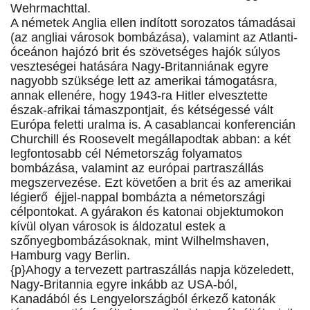
Wehrmachttal.
A németek Anglia ellen indított sorozatos támadásai
(az angliai városok bombázása), valamint az Atlanti-
óceánon hajózó brit és szövetséges hajók súlyos
veszteségei hatására Nagy-Britanniának egyre
nagyobb szüksége lett az amerikai támogatásra,
annak ellenére, hogy 1943-ra Hitler elvesztette
észak-afrikai támaszpontjait, és kétségessé vált
Európa feletti uralma is. A casablancai konferencián
Churchill és Roosevelt megállapodtak abban: a két
legfontosabb cél Németország folyamatos
bombázása, valamint az európai partraszállás
megszervezése. Ezt követően a brit és az amerikai
légierő éjjel-nappal bombázta a németországi
célpontokat. A gyárakon és katonai objektumokon
kívül olyan városok is áldozatul estek a
szőnyegbombázásoknak, mint Wilhelmshaven,
Hamburg vagy Berlin.
{p}Ahogy a tervezett partraszállás napja közeledett,
Nagy-Britannia egyre inkább az USA-ból,
Kanadából és Lengyelországból érkező katonák