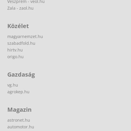
Veszprém - veol.hu
Zala - zaol.hu
Közélet
magyarnemzet.hu
szabadfold.hu
hirtv.hu
origo.hu
Gazdaság
vg.hu
agrokep.hu
Magazin
astronet.hu
automotor.hu