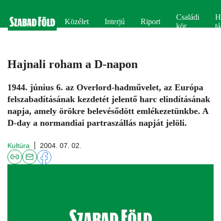
Családi
H
Közélet
Interjú
Riport
kör
tá
Hajnali roham a D-napon
1944. június 6. az Overlord-hadművelet, az Európa
felszabadításának kezdetét jelentő harc elindításának
napja, amely örökre belevésődött emlékezetünkbe. A
D-day a normandiai partraszállás napját jelöli.
Kultúra
2004. 07. 02.