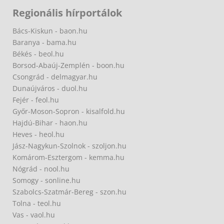
Regionális hírportálok
Bács-Kiskun - baon.hu
Baranya - bama.hu
Békés - beol.hu
Borsod-Abaúj-Zemplén - boon.hu
Csongrád - delmagyar.hu
Dunaújváros - duol.hu
Fejér - feol.hu
Győr-Moson-Sopron - kisalfold.hu
Hajdú-Bihar - haon.hu
Heves - heol.hu
Jász-Nagykun-Szolnok - szoljon.hu
Komárom-Esztergom - kemma.hu
Nógrád - nool.hu
Somogy - sonline.hu
Szabolcs-Szatmár-Bereg - szon.hu
Tolna - teol.hu
Vas - vaol.hu