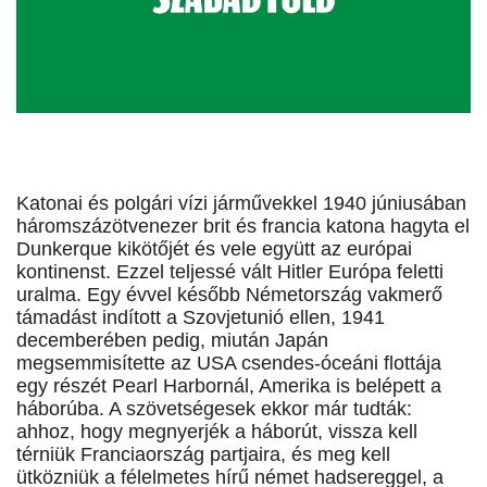
Katonai és polgári vízi járművekkel 1940 júniusában
háromszázötvenezer brit és francia katona hagyta el
Dunkerque kikötőjét és vele együtt az európai
kontinenst. Ezzel teljessé vált Hitler Európa feletti
uralma. Egy évvel később Németország vakmerő
támadást indított a Szovjetunió ellen, 1941
decemberében pedig, miután Japán
megsemmisítette az USA csendes-óceáni flottája
egy részét Pearl Harbornál, Amerika is belépett a
háborúba. A szövetségesek ekkor már tudták:
ahhoz, hogy megnyerjék a háborút, vissza kell
térniük Franciaország partjaira, és meg kell
ütközniük a félelmetes hírű német hadsereggel, a