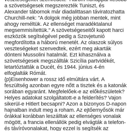
a szövetségesek megszerezték Tuniszt, és
Alexander tábornok már diadalittasan táviratozhatta
Churchill-nek: "A dolgok még jobban mentek, mint
ahogy reméltük. Az ellenséget maradéktalanul
megsemmisítettük." A szövetségeseitől kapott harci
eszközök segítségével pedig a Szovjetunió
megfordította a háború menetét. Az olaszok súlyos
veszteségeket szenvedtek, ezért meg akarták
dönteni Mussolini hatalmát. Ezt kihasználva a
szövetségesek megszállták Szicília partvidékét,
letartóztatták a Ducét, és 1944. június 4-én
elfoglalták Rómát.
{p}Eisenhower a rossz idő elmúltára várt. A
feszültség azonban egyre nőtt a tisztek és a katonák
sorában egyaránt. Megfelelőek-e az előkészületek?
Helyes adatokat szolgáltatott-e a felderítés? Vajon
sikerül-e Hitlert becsapni? Azon a bizonyos D-napon
hajnalban indult meg a roham. Az ejtőernyősök már
órákkal korábban leszálltak az ellenséges vonalak
mögött, a francia ellenállók pedig elvágták a telefon-
és távíróvonalakat, hogy ezzel is segítsék az