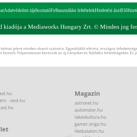
at
Adatvédelmi tájékoztató
Felhasználási feltételek
Hirdetési ászf
Előfizet
d kiadója a Mediaworks Hungary Zrt. © Minden jog fen
rtalmat jelent minden olvasó számára. Egyedülálló elérést, országos lefedettsége
 biztosít. Folyamatosan keressük az új irányokat és fejlődési lehetőségeket. Ez j
Magazin
aol.hu
ém - veol.hu
astronet.hu
zaol.hu
automotor.hu
lakaskultura.hu
gamer.origo.hu
let
likebalaton.hu