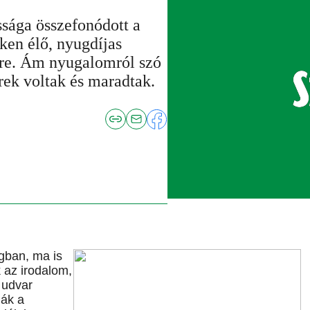
ssága összefonódott a
ken élő, nyugdíjas
stre. Ám nyugalomról szó
ek voltak és maradtak.
gban, ma is
 az irodalom,
 udvar
ják a