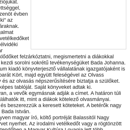
iójukat.
ttséggel,
izenöt évben
ki" az
áraknak.
galmat
 vetélkedőket
élvidéki
ar
klődőket felzárkóztatni, megismertetni a diákokkal
 - kezdi sorolni sokrétű tevékenységüket Bada Johanna.
um kiadó könyvterjesztő vállalatának igazgatójaként is
barát Kört, majd együtt feleségével az Olvass
és az olvasás népszerűsítésére biztatja a szülőket.
képes tablóját. Saját könyveket adtak ki.
an, a vevők egymásnak adják a címet. A határon túli
álhatók itt, mint a diákok kötelező olvasmányai.
s beszerezzük a keresett köteteket. A betérők nagy
a Bada István.
gyven magyar író, költő portréját Balassitól Nagy
yvet nyerhet. Az irodalmi vetélkedőt vagy a rögtönzött
ztendőben a Magyar Kultúra Lovagja lett több