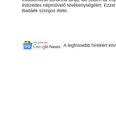
évtizedes népművelő tevékenységéért. Ezzel a 
Badáék szorgos élete.
A legfrissebb hírekért kö