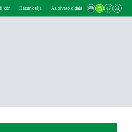
di kör
Házunk tája
Az olvasó oldala