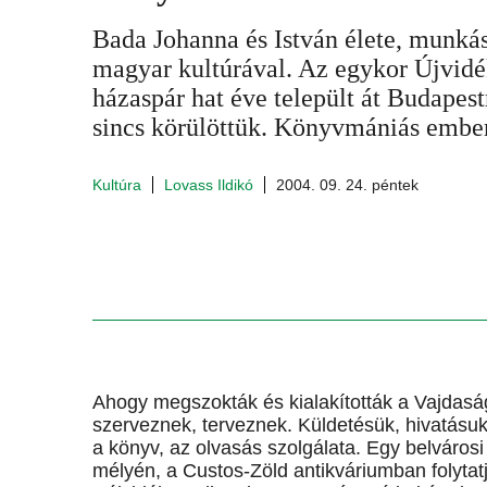
Bada Johanna és István élete, munká
magyar kultúrával. Az egykor Újvidé
házaspár hat éve települt át Budape
sincs körülöttük. Könyvmániás ember
Kultúra
Lovass Ildikó
2004. 09. 24. péntek
Ahogy megszokták és kialakították a Vajdasá
szerveznek, terveznek. Küldetésük, hivatásuk
a könyv, az olvasás szolgálata. Egy belvárosi
mélyén, a Custos-Zöld antikváriumban folytat