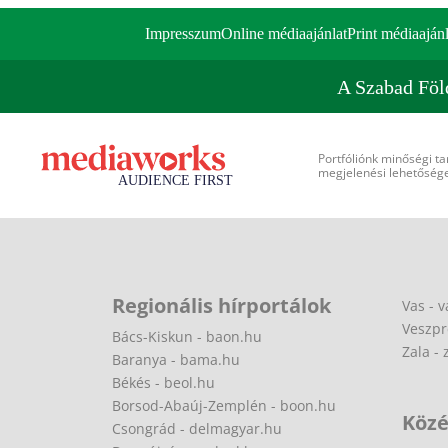
Impresszum
Online médiaajánlat
Print médiaajánl
A Szabad Föl
Portfóliónk minőségi ta
megjelenési lehetőséget
Regionális hírportálok
Vas - v
Veszpr
Bács-Kiskun - baon.hu
Zala - 
Baranya - bama.hu
Békés - beol.hu
Borsod-Abaúj-Zemplén - boon.hu
Közé
Csongrád - delmagyar.hu