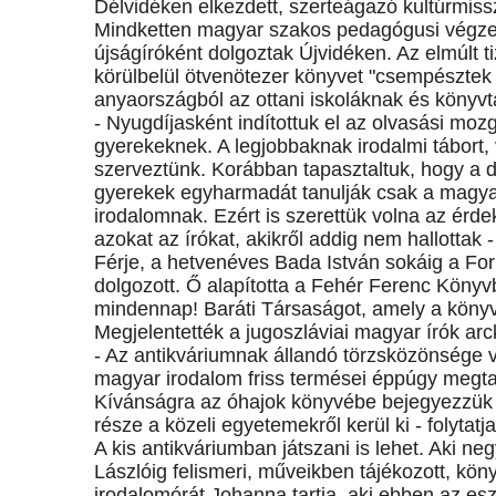
Délvidéken elkezdett, szerteágazó kultúrmissz
Mindketten magyar szakos pedagógusi végze
újságíróként dolgoztak Újvidéken. Az elmúlt t
körülbelül ötvenötezer könyvet "csempésztek 
anyaországból az ottani iskoláknak és könyvt
- Nyugdíjasként indítottuk el az olvasási moz
gyerekeknek. A legjobbaknak irodalmi tábort,
szerveztünk. Korábban tapasztaltuk, hogy a d
gyerekek egyharmadát tanulják csak a magy
irodalomnak. Ezért is szerettük volna az érde
azokat az írókat, akikről addig nem hallottak
Férje, a hetvenéves Bada István sokáig a For
dolgozott. Ő alapította a Fehér Ferenc Könyv
mindennap! Baráti Társaságot, amely a könyv 
Megjelentették a jugoszláviai magyar írók arc
- Az antikváriumnak állandó törzsközönsége v
magyar irodalom friss termései éppúgy megtal
Kívánságra az óhajok könyvébe bejegyezzük é
része a közeli egyetemekről kerül ki - folytatj
A kis antikváriumban játszani is lehet. Aki ne
Lászlóig felismeri, műveikben tájékozott, kön
irodalomórát Johanna tartja, aki ebben az es