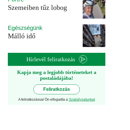
Szemeiben tűz lobog
Egészségünk
Málló idő
Hírlevél feliratkozás
Kapja meg a legjobb történeteket a
postaládájába!
Feliratkozás
A feliratkozással Ön elfogadta a
Szabályzatunkat