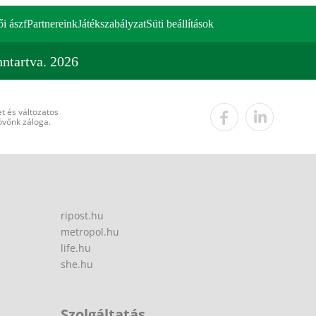
ői ászf
Partnereink
Játékszabályzat
Süti beállítások
ntartva. 2026
t és változatos
övőnk záloga.
ripost.hu
metropol.hu
life.hu
she.hu
Szolgáltatás