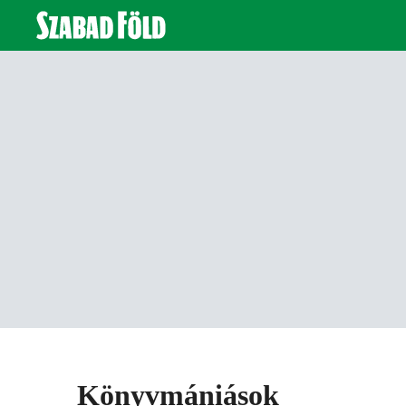
Könyvmániások