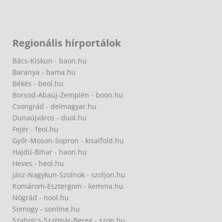
Regionális hírportálok
Bács-Kiskun - baon.hu
Baranya - bama.hu
Békés - beol.hu
Borsod-Abaúj-Zemplén - boon.hu
Csongrád - delmagyar.hu
Dunaújváros - duol.hu
Fejér - feol.hu
Győr-Moson-Sopron - kisalfold.hu
Hajdú-Bihar - haon.hu
Heves - heol.hu
Jász-Nagykun-Szolnok - szoljon.hu
Komárom-Esztergom - kemma.hu
Nógrád - nool.hu
Somogy - sonline.hu
Szabolcs-Szatmár-Bereg - szon.hu