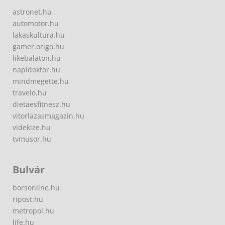
astronet.hu
automotor.hu
lakaskultura.hu
gamer.origo.hu
likebalaton.hu
napidoktor.hu
mindmegette.hu
travelo.hu
dietaesfitnesz.hu
vitorlazasmagazin.hu
videkize.hu
tvmusor.hu
Bulvár
borsonline.hu
ripost.hu
metropol.hu
life.hu