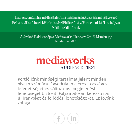
Impresszum
Online médiaajánlat
Print médiaajánlat
Adatvédelmi tájékoztató
Felhasználási feltételek
Hirdetési ászf
Előfizetői ászf
Partnereink
Játékszabályzat
Süti beállítások
A Szabad Föld kiadója a Mediaworks Hungary Zrt. © Minden jog
fenntartva. 2026
Portfóliónk minőségi tartalmat jelent minden
olvasó számára. Egyedülálló elérést, országos
lefedettséget és változatos megjelenési
lehetőséget biztosít. Folyamatosan keressük az
új irányokat és fejlődési lehetőségeket. Ez jövőnk
záloga.