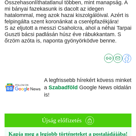
Összehasonlíthatatlanul többen, mint manapság. A
mi bányai fazekasunk is dacolt az idegen
hatalommal, meg azok hazai kiszolgálóival. Azért is
felpingálta szent koronánkat a cserépfazékjára!
S az eljutott a messzi Csaholcra, ahol a néhai Tarpai
Guszti bácsi padlásán húsz éve rábukkantam. S
őrzöm azóta is, naponta gyönyörködve benne.
A legfrissebb hírekért kövess minket
a
Szabadföld
Google News oldalán
is!
Újság előfizetés
Kapja meg a legjobb történeteket a postaládájába!