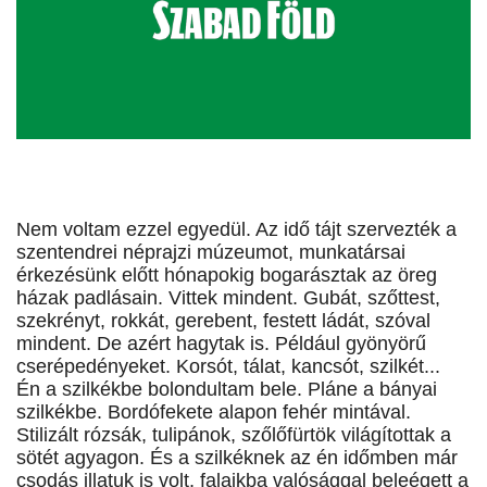
Nem voltam ezzel egyedül. Az idő tájt szervezték a
szentendrei néprajzi múzeumot, munkatársai
érkezésünk előtt hónapokig bogarásztak az öreg
házak padlásain. Vittek mindent. Gubát, szőttest,
szekrényt, rokkát, gerebent, festett ládát, szóval
mindent. De azért hagytak is. Például gyönyörű
cserépedényeket. Korsót, tálat, kancsót, szilkét...
Én a szilkékbe bolondultam bele. Pláne a bányai
szilkékbe. Bordófekete alapon fehér mintával.
Stilizált rózsák, tulipánok, szőlőfürtök világítottak a
sötét agyagon. És a szilkéknek az én időmben már
csodás illatuk is volt, falaikba valósággal beleégett a