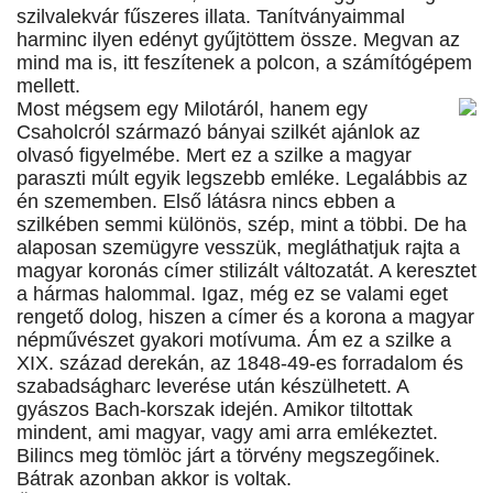
szilvalekvár fűszeres illata. Tanítványaimmal
harminc ilyen edényt gyűjtöttem össze. Megvan az
mind ma is, itt feszítenek a polcon, a számítógépem
mellett.
Most mégsem egy Milotáról, hanem egy
Csaholcról származó bányai szilkét ajánlok az
olvasó figyelmébe. Mert ez a szilke a magyar
paraszti múlt egyik legszebb emléke. Legalábbis az
én szememben. Első látásra nincs ebben a
szilkében semmi különös, szép, mint a többi. De ha
alaposan szemügyre vesszük, megláthatjuk rajta a
magyar koronás címer stilizált változatát. A keresztet
a hármas halommal. Igaz, még ez se valami eget
rengető dolog, hiszen a címer és a korona a magyar
népművészet gyakori motívuma. Ám ez a szilke a
XIX. század derekán, az 1848-49-es forradalom és
szabadságharc leverése után készülhetett. A
gyászos Bach-korszak idején. Amikor tiltottak
mindent, ami magyar, vagy ami arra emlékeztet.
Bilincs meg tömlöc járt a törvény megszegőinek.
Bátrak azonban akkor is voltak.