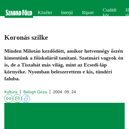
Családi
H
Közélet
Interjú
Riport
kör
tá
Koronás szilke
Minden Milotán kezdődött, amikor hetvennégy őszén
kimentünk a főiskoláról tanítani. Szatmári vagyok én
is, de a Tiszahát más világ, mint az Ecsedi-láp
környéke. Nyomban beleszerettem e kis, tündéri
faluba.
Kultúra
Balogh Géza
2004. 09. 24.