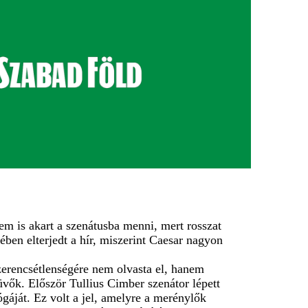
nem is akart a szenátusba menni, mert rosszat
ben elterjedt a hír, miszerint Caesar nagyon
szerencsétlenségére nem olvasta el, hanem
üvők. Először Tullius Cimber szenátor lépett
tógáját. Ez volt a jel, amelyre a merénylők