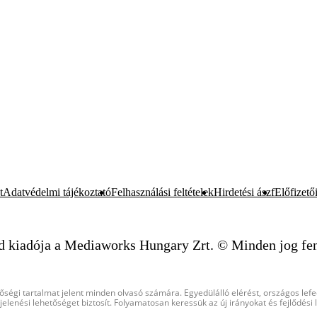
t
Adatvédelmi tájékoztató
Felhasználási feltételek
Hirdetési ászf
Előfizetői
d kiadója a Mediaworks Hungary Zrt. © Minden jog fen
őségi tartalmat jelent minden olvasó számára. Egyedülálló elérést, országos lef
elenési lehetőséget biztosít. Folyamatosan keressük az új irányokat és fejlődési