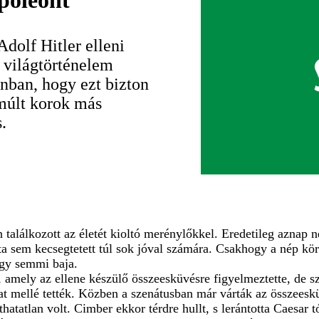
póleont
dolf Hitler elleni
a világtörténelem
onban, hogy ezt bizton
lmúlt korok más
.
n találkozott az életét kioltó merénylőkkel. Eredetileg aznap 
a sem kecsegtetett túl sok jóval számára. Csakhogy a nép köré
hogy semmi baja.
, amely az ellene készülő összeesküvésre figyelmeztette, de 
rat mellé tették. Közben a szenátusban már várták az összeesk
thatatlan volt. Cimber ekkor térdre hullt, s lerántotta Caesar 