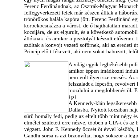
Ferenc Ferdinándnak, az Osztrák-Magyar Monarchia
felfegyverkezett felek már készen álltak a háború
trónörökös halála kapóra jött. Ferenc Ferdinánd e
körbekocsikázza a várost, de ő hajthatatlan marad
kocsijára, de az elgurult, és a következő automobil
állóknak, és amikor a pisztolyát készült elővenni
szóltak a konvojt vezető sofőrnek, aki az eredeti 
Princip előtt fékezett, aki nem sokat habozott, lelő
A világ egyik legbékésebb poli
amikor éppen imádkozni indult.
nem volt ilyen szerencsés. Az 
felszaladt a lépcsőn, revolvert
mozdulni a megdöbbenéstől. Ek
{p}
A Kennedy-klán legsikeresebb 
Dallasba. Nyitott kocsiban haj
sűrű homály fedi, pedig az eltelt több mint négy é
elmélet született erre nézve, többen a CIA-t és a
végzett. John F. Kennedy öccsét öt évvel később, 
Gandhi sorsa is azt bizonyítja, hogy sokszor a le