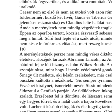
előhúzták fegyverüket, és a diktátorra rontottak. 
uralkodó.
Caesar nem az első és nem az utolsó volt azon róm
földreformért küzdő két fivér, Gaius és Tiberius Gr
jelentése: csizmácska) és Claudius lelte halálát h
Ámde a merényletek nem mindig végződtek tragikus
Éppen az operába tartott, kocsisa észvesztő sebessé
meg a hintót. Sűrű füst lepte el a szűk utcát, mind
nem késte le örökre az előadást, mert részeg kocsi
{p}
A merényleteknek persze nem mindig véres diktátoro
életüket. Közéjük tartozik Abraham Lincoln, az Am
hátulról fejbe lőtt bizonyos John Wilkes Booth. A 
szomját oltsa, mint hogy Lincoln védelméről gondo
őrnagy ült mellette, aki későn cselekedett, már csa
büszkén kiáltotta a nézőknek: "Sic semper tyrannis
Erzsébet királynét, ismertebb nevén Sissit minden
áldozatul a Genfi-tó partján. Az üdülőhelyen inko
szaladt. Erzsébetet fel is döntötte, de látszatra s
egy hegyes tőrrel, és a halál csak a hajón követke
volt. Luchenit később elfogták és életfogytig tartó
egy ilyen magas rangú személyt ölhetett meg. (Utó