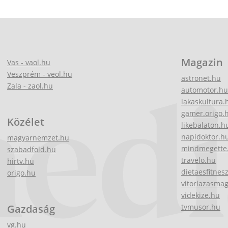
Magazin
Vas - vaol.hu
Veszprém - veol.hu
astronet.hu
Zala - zaol.hu
automotor.hu
lakaskultura.
gamer.origo.
Közélet
likebalaton.h
napidoktor.h
magyarnemzet.hu
mindmegette
szabadfold.hu
travelo.hu
hirtv.hu
dietaesfitnes
origo.hu
vitorlazasma
videkize.hu
Gazdaság
tvmusor.hu
vg.hu