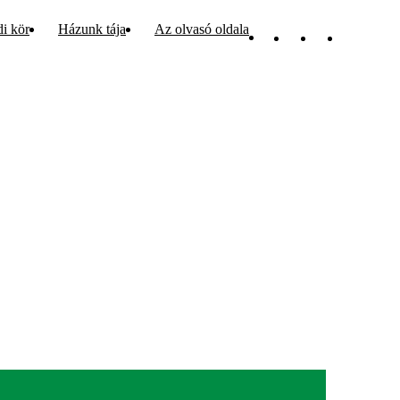
di kör
Házunk tája
Az olvasó oldala