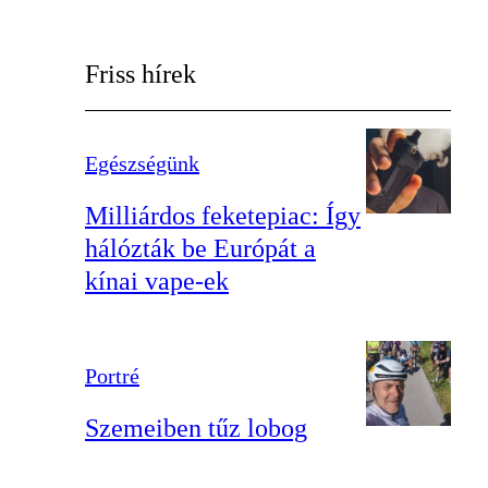
Friss hírek
Egészségünk
Milliárdos feketepiac: Így
hálózták be Európát a
kínai vape-ek
Portré
Szemeiben tűz lobog