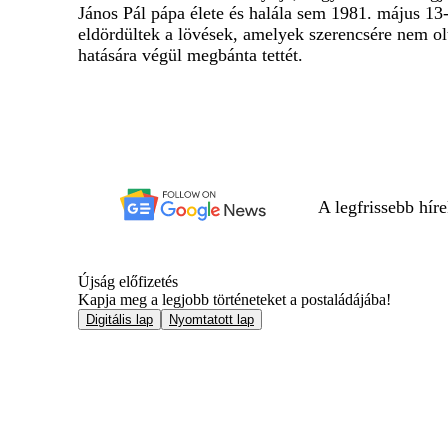
János Pál pápa élete és halála sem 1981. május 13-
eldördültek a lövések, amelyek szerencsére nem olt
hatására végül megbánta tettét.
A legfrissebb hír
Újság előfizetés
Kapja meg a legjobb történeteket a postaládájába!
Digitális lap
Nyomtatott lap