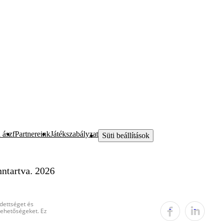
 ászf
Partnereink
Játékszabályzat
Süti beállítások
ntartva. 2026
edettséget és
 lehetőségeket. Ez