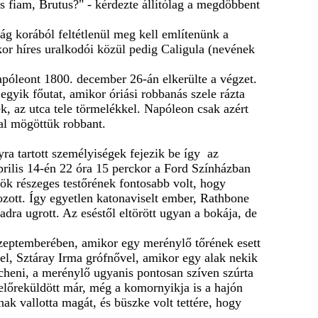
is fiam, Brutus?" - kérdezte állítólag a megdöbbent
ág korából feltétlenül meg kell említenünk a
árkor híres uralkodói közül pedig Caligula (nevének
póleont 1800. december 26-án elkerülte a végzet.
 egyik főutat, amikor óriási robbanás szele rázta
ek, az utca tele törmelékkel. Napóleon csak azért
val mögöttük robbant.
ra tartott személyiségek fejezik be így az
prilis 14-én 22 óra 15 perckor a Ford Színházban
nök részeges testőrének fontosabb volt, hogy
ozott. Így egyetlen katonaviselt ember, Rathbone
adra ugrott. Az eséstől eltörött ugyan a bokája, de
szeptemberében, amikor egy merénylő tőrének esett
el, Sztáray Irma grófnővel, amikor egy alak nekik
Lucheni, a merénylő ugyanis pontosan szíven szúrta
 előreküldött már, még a komornyikja is a hajón
nak vallotta magát, és büszke volt tettére, hogy