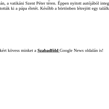
án, a vatikáni Szent Péter téren. Éppen nyitott autójából int
ották ki a pápa életét. Később a börtönben létrejött egy talál
ekért kövess minket a
Szabadföld
Google News oldalán is!