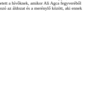
egetett a hívőknek, amikor Ali Agca fegyveréből
kozó az áldozat és a merénylő között, aki ennek