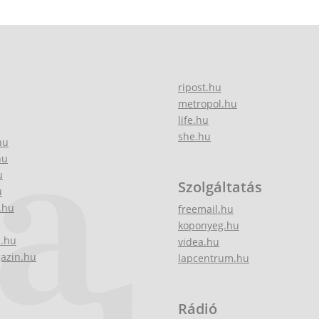
ripost.hu
metropol.hu
life.hu
she.hu
hu
hu
u
Szolgáltatás
u
.hu
freemail.hu
koponyeg.hu
z.hu
videa.hu
gazin.hu
lapcentrum.hu
Rádió