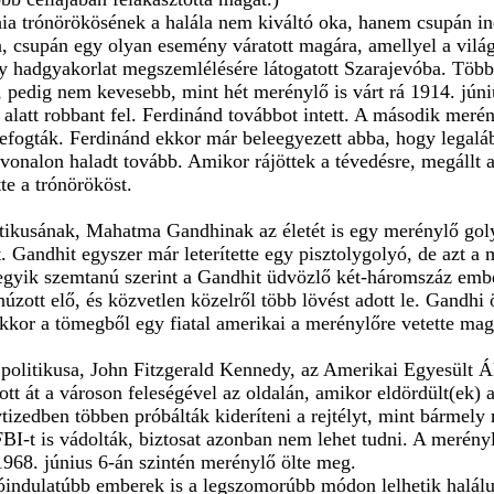
 trónörökösének a halála nem kiváltó oka, hanem csupán ind
ra, csupán egy olyan esemény váratott magára, amellyel a vil
gy hadgyakorlat megszemlélésére látogatott Szarajevóba. Több
t, pedig nem kevesebb, mint hét merénylő is várt rá 1914. jún
 alatt robbant fel. Ferdinánd továbbot intett. A második merén
, lefogták. Ferdinánd ekkor már beleegyezett abba, hogy lega
útvonalon haladt tovább. Amikor rájöttek a tévedésre, megállt 
tte a trónörököst.
tikusának, Mahatma Gandhinak az életét is egy merénylő goly
 Gandhit egyszer már leterítette egy pisztolygolyó, de azt a 
egyik szemtanú szerint a Gandhit üdvözlő két-háromszáz ember
 húzott elő, és közvetlen közelről több lövést adott le. Gandh
kor a tömegből egy fiatal amerikai a merénylőre vetette mag
politikusa, John Fitzgerald Kennedy, az Amerikai Egyesült 
tott át a városon feleségével az oldalán, amikor eldördült(ek
vtizedben többen próbálták kideríteni a rejtélyt, mint bármel
z FBI-t is vádolták, biztosat azonban nem lehet tudni. A mer
1968. június 6-án szintén merénylő ölte meg.
gjóindulatúbb emberek is a legszomorúbb módon lelhetik halál