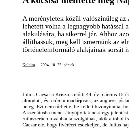
A kocsisa mentette meg Na
A merényletek közül valószínűleg az A
lehetett volna a legnagyobb hatással 
alakulására, ha sikerrel jár. Ahhoz az
állíthassuk, meg kell ismernünk az e
történelemformáló alakjainak sorsát is
Kultúra
2004. 10. 22. péntek
Julius Caesar a Krisztus előtti 44. év március 15-é
álmodott, és a római madárjósok, az augurok jóslat
beteg. Ezt nem tűrhette, be kellett bizonyítania, 
A szenátusba menet átnyújtottak neki egy jelentést
rutinszerűen továbbadta szolgáinak, akik a többi i
Caesar elé, hogy fivéréért esdekeljen, de Julius haj