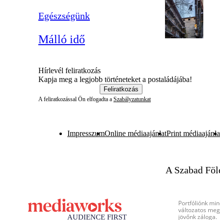
Egészségünk
Málló idő
Hírlevél feliratkozás
Kapja meg a legjobb történeteket a postaládájába!
Feliratkozás
A feliratkozással Ön elfogadta a
Szabályzatunkat
Impresszum
Online médiaajánlat
Print médiaajánla
A Szabad Föl
Portfóliónk min
változatos megj
jövőnk záloga.