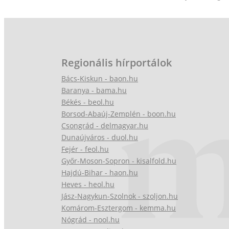
Regionális hírportálok
Bács-Kiskun - baon.hu
Baranya - bama.hu
Békés - beol.hu
Borsod-Abaúj-Zemplén - boon.hu
Csongrád - delmagyar.hu
Dunaújváros - duol.hu
Fejér - feol.hu
Győr-Moson-Sopron - kisalfold.hu
Hajdú-Bihar - haon.hu
Heves - heol.hu
Jász-Nagykun-Szolnok - szoljon.hu
Komárom-Esztergom - kemma.hu
Nógrád - nool.hu