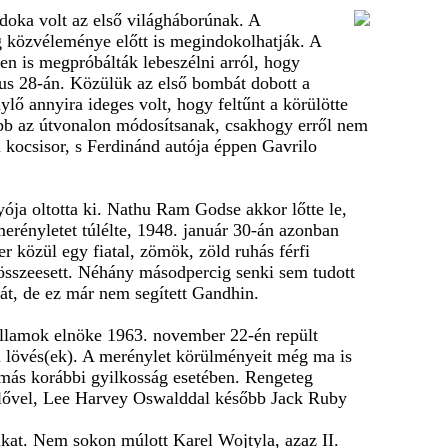
oka volt az első világháborúnak. A
ág közvéleménye előtt is megindokolhatják. A
en is megpróbálták lebeszélni arról, hogy
ius 28-án. Közülük az első bombát dobott a
ylő annyira ideges volt, hogy feltűnt a körülötte
lább az útvonalon módosítsanak, csakhogy erről nem
a kocsisor, s Ferdinánd autója éppen Gavrilo
ója oltotta ki. Nathu Ram Godse akkor lőtte le,
merényletet túlélte, 1948. január 30-án azonban
 közül egy fiatal, zömök, zöld ruhás férfi
i összeesett. Néhány másodpercig senki sem tudott
át, de ez már nem segített Gandhin.
Államok elnöke 1963. november 22-én repült
) a lövés(ek). A merénylet körülményeit még ma is
y más korábbi gyilkosság esetében. Rengeteg
énylővel, Lee Harvey Oswalddal később Jack Ruby
ukat. Nem sokon múlott Karel Wojtyla, azaz II.