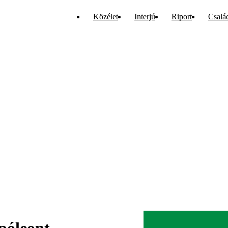
Közélet
Interjú
Riport
Csalá