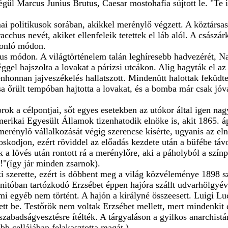
Végül Marcus Junius Brutus, Caesar mostohafia sújtott le. "Te 
ai politikusok sorában, akikkel merénylő végzett. A köztársas
acchus nevét, akiket ellenfeleik tetettek el láb alól. A csász
asonló módon.
 módon. A világtörténelem talán leghíresebb hadvezérét, Na
ggel hajszolta a lovakat a párizsi utcákon. Alig hagyták el az
enhonnan jajveszékelés hallatszott. Mindenütt halottak feküdt
sa őrült tempóban hajtotta a lovakat, és a bomba már csak jó
k a célpontjai, sőt egyes esetekben az utókor által igen nagy
erikai Egyesült Államok tizenhatodik elnöke is, akit 1865. á
merénylő vállalkozását végig szerencse kísérte, ugyanis az el
skodjon, ezért röviddel az előadás kezdete után a büfébe táv
k a lövés után rontott rá a merénylőre, aki a páholyból a színp
!"(így jár minden zsarnok).
ki szerette, ezért is döbbent meg a világ közvéleménye 1898 
gnitóban tartózkodó Erzsébet éppen hajóra szállt udvarhölgyév
emmi egyéb nem történt. A hajón a királyné összeesett. Luigi 
zett be. Testőrök nem voltak Erzsébet mellett, mert mindenkit
 szabadságvesztésre ítélték. A tárgyaláson a gyilkos anarchistá
bb cellájában felakasztotta magát.)