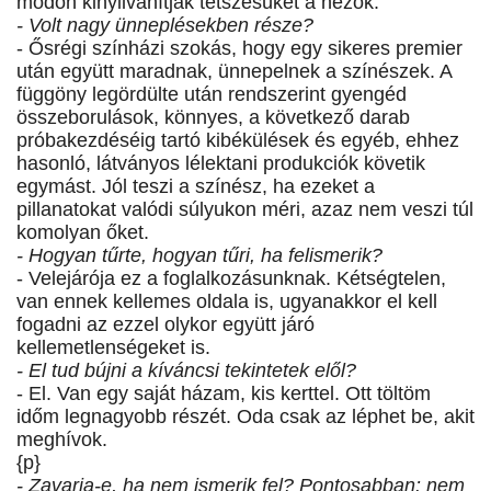
módon kinyilvánítják tetszésüket a nézők.
- Volt nagy ünneplésekben része?
- Ősrégi színházi szokás, hogy egy sikeres premier
után együtt maradnak, ünnepelnek a színészek. A
függöny legördülte után rendszerint gyengéd
összeborulások, könnyes, a következő darab
próbakezdéséig tartó kibékülések és egyéb, ehhez
hasonló, látványos lélektani produkciók követik
egymást. Jól teszi a színész, ha ezeket a
pillanatokat valódi súlyukon méri, azaz nem veszi túl
komolyan őket.
- Hogyan tűrte, hogyan tűri, ha felismerik?
- Velejárója ez a foglalkozásunknak. Kétségtelen,
van ennek kellemes oldala is, ugyanakkor el kell
fogadni az ezzel olykor együtt járó
kellemetlenségeket is.
- El tud bújni a kíváncsi tekintetek elől?
- El. Van egy saját házam, kis kerttel. Ott töltöm
időm legnagyobb részét. Oda csak az léphet be, akit
meghívok.
{p}
- Zavarja-e, ha nem ismerik fel? Pontosabban: nem