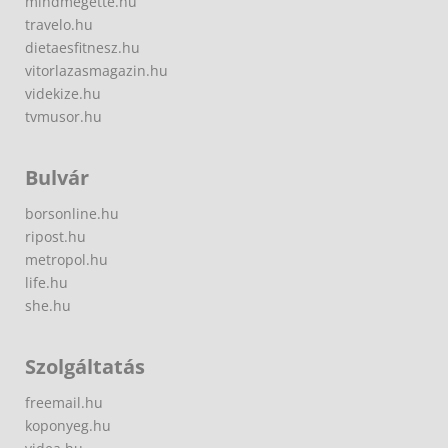
mindmegette.hu
travelo.hu
dietaesfitnesz.hu
vitorlazasmagazin.hu
videkize.hu
tvmusor.hu
Bulvár
borsonline.hu
ripost.hu
metropol.hu
life.hu
she.hu
Szolgáltatás
freemail.hu
koponyeg.hu