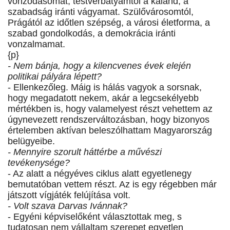
vonzódásomat, testvérbátyámtól a kaland, a
szabadság iránti vágyamat. Szülővárosomtól,
Prágától az időtlen szépség, a városi életforma, a
szabad gondolkodás, a demokrácia iránti
vonzalmamat.
{p}
- Nem bánja, hogy a kilencvenes évek elején
politikai pályára lépett?
- Ellenkezőleg. Máig is hálás vagyok a sorsnak,
hogy megadatott nekem, akár a legcsekélyebb
mértékben is, hogy valamelyest részt vehettem az
úgynevezett rendszerváltozásban, hogy bizonyos
értelemben aktívan beleszólhattam Magyarország
belügyeibe.
- Mennyire szorult háttérbe a művészi
tevékenysége?
- Az alatt a négyéves ciklus alatt egyetlenegy
bemutatóban vettem részt. Az is egy régebben már
játszott vígjáték felújítása volt.
- Volt szava Darvas Ivánnak?
- Egyéni képviselőként választottak meg, s
tudatosan nem vállaltam szerepet egyetlen