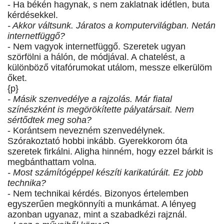
- Ha békén hagynak, s nem zaklatnak idétlen, buta
kérdésekkel.
- Akkor váltsunk. Járatos a komputervilágban. Netán
internetfüggő?
- Nem vagyok internetfüggő. Szeretek ugyan
szörfölni a hálón, de módjával. A chatelést, a
különböző vitafórumokat utálom, messze elkerülöm
őket.
{p}
- Másik szenvedélye a rajzolás. Már fiatal
színészként is megörökítette pályatársait. Nem
sértődtek meg soha?
- Korántsem nevezném szenvedélynek.
Szórakoztató hobbi inkább. Gyerekkorom óta
szeretek firkálni. Aligha hinném, hogy ezzel bárkit is
megbánthattam volna.
- Most számítógéppel készíti karikatúráit. Ez jobb
technika?
- Nem technikai kérdés. Bizonyos értelemben
egyszerűen megkönnyíti a munkámat. A lényeg
azonban ugyanaz, mint a szabadkézi rajznál.