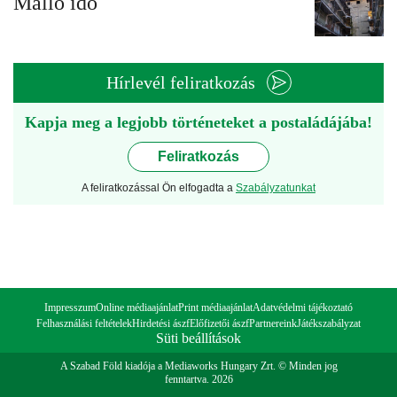
Málló idő
Hírlevél feliratkozás
Kapja meg a legjobb történeteket a postaládájába!
Feliratkozás
A feliratkozással Ön elfogadta a
Szabályzatunkat
Impresszum
Online médiaajánlat
Print médiaajánlat
Adatvédelmi tájékoztató
Felhasználási feltételek
Hirdetési ászf
Előfizetői ászf
Partnereink
Játékszabályzat
Süti beállítások
A Szabad Föld kiadója a Mediaworks Hungary Zrt. © Minden jog
fenntartva. 2026