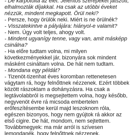
- De kárpótolta az élet. Jelentős szerepeket játszott,
elhalmozták díjakkal. Ha csak az utóbbi éveket
nézzük, mindent megkapott. Örül neki?
- Persze, hogy örülök neki. Miért is ne örülnék?
- Visszatekintve a pályájára: hiányol-e valamit?
- Nem. Úgy volt teljes, ahogy volt.
- Mindent ugyanígy tenne, vagy van, amit másképp
csinálna?
- Ha előre tudtam volna, mi milyen
következményekkel jár, bizonyára sok mindent
másként csináltam volna. De hát nem tudtam.
- Mondana egy példát?
- Tizenöt-tizenhat éves koromban rettenetesen
vágytam rá, hogy felnőttnek nézzenek. Ezért többek
között rászoktam a dohányzásra. Ha csak a
legtávolabbról is megsejtettem volna, hogy később,
negyvenöt évre rá micsoda embertelen
erőfeszítésembe kerül majd leszoknom róla,
egészen bizonyos, hogy nem gyújtok rá akkor az
első cigire. De hát, mondom, nem sejtettem.
Továbbmegyek: ma már arról is szívesen
lemondanék, hogy felnőttnek nézzenek.