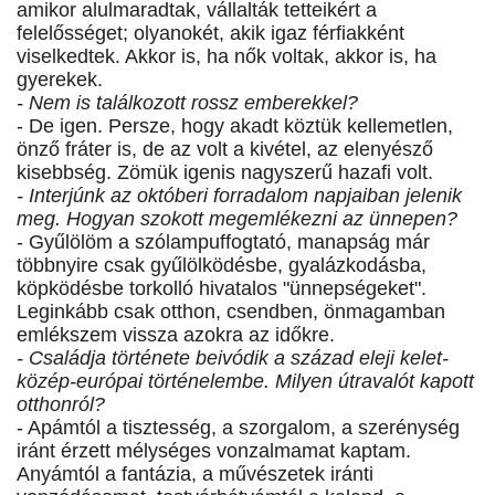
amikor alulmaradtak, vállalták tetteikért a
felelősséget; olyanokét, akik igaz férfiakként
viselkedtek. Akkor is, ha nők voltak, akkor is, ha
gyerekek.
- Nem is találkozott rossz emberekkel?
- De igen. Persze, hogy akadt köztük kellemetlen,
önző fráter is, de az volt a kivétel, az elenyésző
kisebbség. Zömük igenis nagyszerű hazafi volt.
- Interjúnk az októberi forradalom napjaiban jelenik
meg. Hogyan szokott megemlékezni az ünnepen?
- Gyűlölöm a szólampuffogtató, manapság már
többnyire csak gyűlölködésbe, gyalázkodásba,
köpködésbe torkolló hivatalos "ünnepségeket".
Leginkább csak otthon, csendben, önmagamban
emlékszem vissza azokra az időkre.
- Családja története beivódik a század eleji kelet-
közép-európai történelembe. Milyen útravalót kapott
otthonról?
- Apámtól a tisztesség, a szorgalom, a szerénység
iránt érzett mélységes vonzalmamat kaptam.
Anyámtól a fantázia, a művészetek iránti