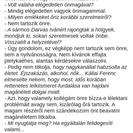
- Volt valaha elégedetlen önmagával?
- Mindig elégedetlen vagyok önmagammal.
- Milyen emlékeket őriz korábbi szerelmeiről?
- Nem tartozik önre.
- A sármos Darvas Ivánért rajongtak a hölgyek,
mondjuk ki, sokan szerelmesek voltak önbe.
Visszaélt a helyzetével?
- Úgy gondolom, ez végképp nem tartozik sem önre,
sem a nyilvánosságra. Nem kívánok effajta
pletykaéhes, alantas kérdésekre válaszolni.
- Pedig nem titkolja, hogy nagykanállal habzsolta az
életet. Éjszakázás, alkohol, nők... Kállai Ferenc
elmesélte nekem, hogy most, idős korában
rettenetes lelkiismeret-furdalása van hajdani
magánéleti dolgai miatt.
- Azt, hogy valamely kollégám önre bízza-e lélektani
problémáit avagy sem, kizárólag őrá tartozik. A
magam részéről nem szándékozom önt beavatni
magánéletem titkaiba.
- Mi nyugtatja meg? Ha egyáltalán felidegesíti
valami...