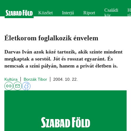
Családi
H
Közélet
Interjú
Riport
kör
tá
Életkorom foglalkozik énvelem
Darvas Iván azok közé tartozik, akik szinte mindent
megkaptak a sorstól. Jót és rosszat egyaránt. És
nemcsak a színi pályán, hanem a privát életben is.
Kultúra
Borzák Tibor
2004. 10. 22.