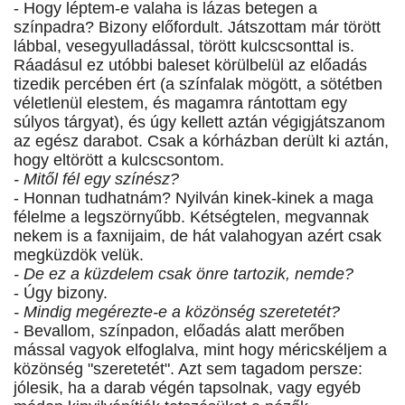
- Hogy léptem-e valaha is lázas betegen a
színpadra? Bizony előfordult. Játszottam már törött
lábbal, vesegyulladással, törött kulcscsonttal is.
Ráadásul ez utóbbi baleset körülbelül az előadás
tizedik percében ért (a színfalak mögött, a sötétben
véletlenül elestem, és magamra rántottam egy
súlyos tárgyat), és úgy kellett aztán végigjátszanom
az egész darabot. Csak a kórházban derült ki aztán,
hogy eltörött a kulcscsontom.
- Mitől fél egy színész?
- Honnan tudhatnám? Nyilván kinek-kinek a maga
félelme a legszörnyűbb. Kétségtelen, megvannak
nekem is a faxnijaim, de hát valahogyan azért csak
megküzdök velük.
- De ez a küzdelem csak önre tartozik, nemde?
- Úgy bizony.
- Mindig megérezte-e a közönség szeretetét?
- Bevallom, színpadon, előadás alatt merőben
mással vagyok elfoglalva, mint hogy méricskéljem a
közönség "szeretetét". Azt sem tagadom persze:
jólesik, ha a darab végén tapsolnak, vagy egyéb