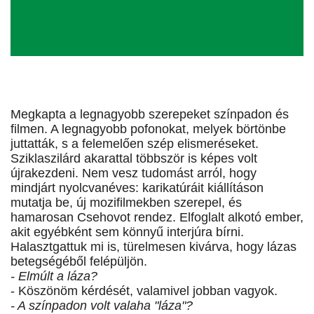
Megkapta a legnagyobb szerepeket színpadon és
filmen. A legnagyobb pofonokat, melyek börtönbe
juttatták, s a felemelően szép elismeréseket.
Sziklaszilárd akarattal többször is képes volt
újrakezdeni. Nem vesz tudomást arról, hogy
mindjárt nyolcvanéves: karikatúráit kiállításon
mutatja be, új mozifilmekben szerepel, és
hamarosan Csehovot rendez. Elfoglalt alkotó ember,
akit egyébként sem könnyű interjúra bírni.
Halasztgattuk mi is, türelmesen kivárva, hogy lázas
betegségéből felépüljön.
- Elmúlt a láza?
- Köszönöm kérdését, valamivel jobban vagyok.
- A színpadon volt valaha "láza"?