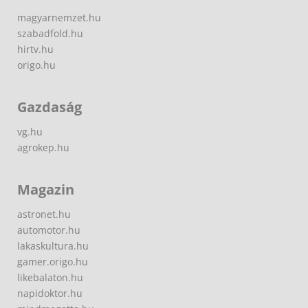
magyarnemzet.hu
szabadfold.hu
hirtv.hu
origo.hu
Gazdaság
vg.hu
agrokep.hu
Magazin
astronet.hu
automotor.hu
lakaskultura.hu
gamer.origo.hu
likebalaton.hu
napidoktor.hu