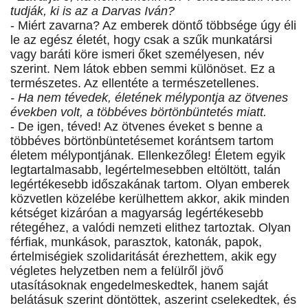
tudják, ki is az a Darvas Iván?
- Miért zavarna? Az emberek döntő többsége úgy éli
le az egész életét, hogy csak a szűk munkatársi
vagy baráti köre ismeri őket személyesen, név
szerint. Nem látok ebben semmi különöset. Ez a
természetes. Az ellentéte a természetellenes.
- Ha nem tévedek, életének mélypontja az ötvenes
években volt, a többéves börtönbüntetés miatt.
- De igen, téved! Az ötvenes éveket s benne a
többéves börtönbüntetésemet korántsem tartom
életem mélypontjának. Ellenkezőleg! Életem egyik
legtartalmasabb, legértelmesebben eltöltött, talán
legértékesebb időszakának tartom. Olyan emberek
közvetlen közelébe kerülhettem akkor, akik minden
kétséget kizáróan a magyarság legértékesebb
rétegéhez, a valódi nemzeti elithez tartoztak. Olyan
férfiak, munkások, parasztok, katonák, papok,
értelmiségiek szolidaritását érezhettem, akik egy
végletes helyzetben nem a felülről jövő
utasításoknak engedelmeskedtek, hanem saját
belátásuk szerint döntöttek, aszerint cselekedtek, és