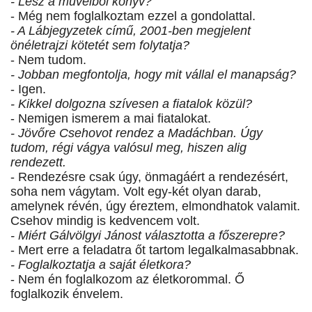
- Lesz a műveiből könyv?
- Még nem foglalkoztam ezzel a gondolattal.
- A Lábjegyzetek című, 2001-ben megjelent
önéletrajzi kötetét sem folytatja?
- Nem tudom.
- Jobban megfontolja, hogy mit vállal el manapság?
- Igen.
- Kikkel dolgozna szívesen a fiatalok közül?
- Nemigen ismerem a mai fiatalokat.
- Jövőre Csehovot rendez a Madáchban. Úgy
tudom, régi vágya valósul meg, hiszen alig
rendezett.
- Rendezésre csak úgy, önmagáért a rendezésért,
soha nem vágytam. Volt egy-két olyan darab,
amelynek révén, úgy éreztem, elmondhatok valamit.
Csehov mindig is kedvencem volt.
- Miért Gálvölgyi Jánost választotta a főszerepre?
- Mert erre a feladatra őt tartom legalkalmasabbnak.
- Foglalkoztatja a saját életkora?
- Nem én foglalkozom az életkorommal. Ő
foglalkozik énvelem.