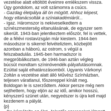
vezetése alatt eltöltött éveimre emlékszem vissza.
Úgy gondolom, az volt számomra a csúcs.
- Gazdag életpálya áll ön mögött. Ahhoz képest,
hogy eltanácsolták a színiakadémiáról...
- Igaz. Háromszor is nekiveselkedtem a
színészmesterség eltanulásának, de egyszer sem
sikerült. 1943-ban jelentkeztem először, fel is vettek,
de a félévi rostavizsgán már kiestem. 1944-ben
másodszor is sikerrel felvételiztem, közbejött
azonban a háború, az ostrom, s végül a
felszabadulás. 1945-ben harmadszor is
megpróbálkoztam, de 1946-ban aztán végleg
búcsút mondtam színinövendék-pályafutásomnak.
Ezúttal saját elhatározásomból. Ugyanis Várkonyi
Zoltán a vezetése alatt álló Művész Színházban,
teljesen váratlanul, főszereppel kínált meg.
Boldogan le is szerződtem. Akkor persze még nem
sejthettem, hogy eljön az az idő, amikor hosszú,
kényszerű szünet után, negyedszer is újra kell majd
kezdenem a pályát.
{p}