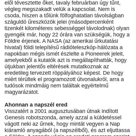
elől tévesztette őket, tavaly februárban úgy tűnt,
végleg megszakadt velük a kapcsolat. Nem is
csoda, hiszen a tőlünk fölfoghatatlan távolságban
száguldó űreszközök jelei (másodpercenként
tizenkét kilométeres sebességgel távolodnak) olyan
gyengék már, hogy 22 órára van szükségük, hogy a
Földre érjenek. A NASA (az amerikai űrkutatási
hivatal) földi telepítésű rádióteleszkóp-hálózata a
napokban mégis ismét észlelte a Pioneerek jeleit,
amelyekből a kutatók azt is megállapíthatták, hogy
útjukban jelentős eltérések mutatkoznak az
eredetileg tervezett röppályához képest. De hogy
miért térültek el programozott útvonalukról, arra a
tudósok mindmáig nem találtak egyértelmű
magyarázatot.
Ahonnan a napszél ered
Visszatért a 2001 augusztusában útnak indított
Genesis robotszonda, amely azzal a küldetéssel
vágott neki az űrnek, hogy mintát vegyen a Nap
kiáramló anyagából (a napszélből), és azt eljuttassa