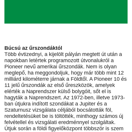
Búcsú az űrszondáktól
Több évtizednyi, a kijelölt pályán megtett út után a
napokban letértek programozott útvonalukról a
Pioneer nevű amerikai űrszondák. Nem is olyan
meglepő, ha meggondoljuk, hogy már több mint 12
milliárd kilométerre járnak a Földtől. A Pioneer 10 és
11 jelű űrszondák az első űreszközök, amelyek
elérték a Naprendszer külső bolygóit, sőt el is
hagyták a Naprendszert. Az 1972-ben, illetve 1973-
ban útjukra indított szondákat a Jupiter és a
Szaturnusz vizsgálata céljából bocsátották föl,
rendeltetésüket be is töltötték, minthogy számos új
felvétellel és vizsgálati eredménnyel szolgáltak.
Útjuk során a földi figyelőközpont többször is szem