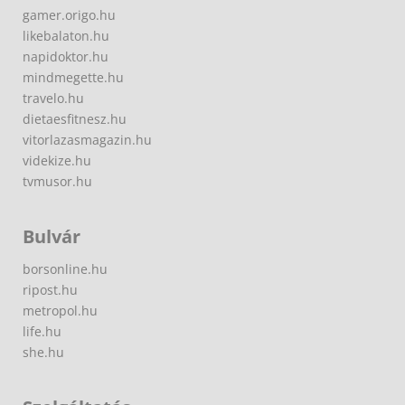
gamer.origo.hu
likebalaton.hu
napidoktor.hu
mindmegette.hu
travelo.hu
dietaesfitnesz.hu
vitorlazasmagazin.hu
videkize.hu
tvmusor.hu
Bulvár
borsonline.hu
ripost.hu
metropol.hu
life.hu
she.hu