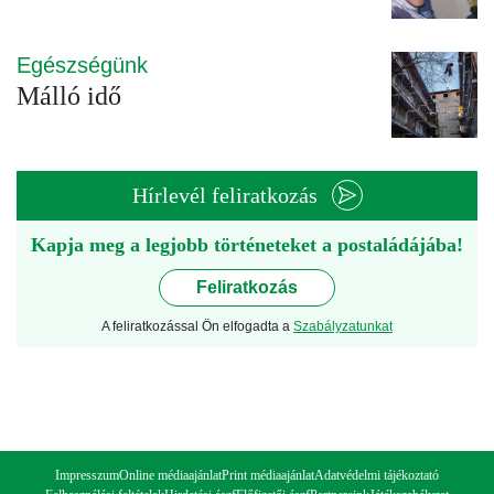
Egészségünk
Málló idő
Hírlevél feliratkozás
Kapja meg a legjobb történeteket a postaládájába!
Feliratkozás
A feliratkozással Ön elfogadta a
Szabályzatunkat
Impresszum
Online médiaajánlat
Print médiaajánlat
Adatvédelmi tájékoztató