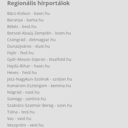
Regionális hírportálok
Bács-Kiskun - baon.hu
Baranya - bama.hu
Békés - beol.hu
Borsod-Abaúj-Zemplén - boon.hu
Csongrád - delmagyar.hu
Dunaújváros - duol.hu
Fejér - feol.hu
Győr-Moson-Sopron - kisalfold.hu
Hajdú-Bihar - haon.hu
Heves - heol.hu
Jász-Nagykun-Szolnok - szoljon.hu
Komárom-Esztergom - kemma.hu
Nógrád - nool.hu
Somogy - sonline.hu
Szabolcs-Szatmár-Bereg - szon.hu
Tolna - teol.hu
Vas - vaol.hu
Veszprém - veol.hu