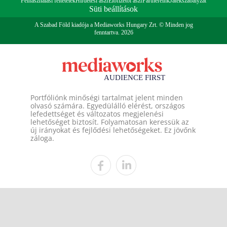
Felhasználási feltételek
Hirdetési ászf
Előfizetői ászf
Partnereink
Játékszabályzat
Süti beállítások
A Szabad Föld kiadója a Mediaworks Hungary Zrt. © Minden jog
fenntartva. 2026
Portfóliónk minőségi tartalmat jelent minden
olvasó számára. Egyedülálló elérést, országos
lefedettséget és változatos megjelenési
lehetőséget biztosít. Folyamatosan keressük az
új irányokat és fejlődési lehetőségeket. Ez jövőnk
záloga.