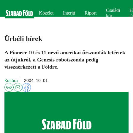
Családi
H
Közélet
Interjú
Riport
kör
tá
Űrbéli hírek
A Pioneer 10 és 11 nevű amerikai űrszondák letértek
az útjukról, a Genesis robotszonda pedig
visszaérkezett a Földre.
Kultúra
2004. 10. 01.