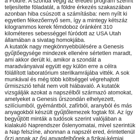
a Földre. A szonda végig az eredeti program szerint
teljesítette föladatát, a földre érkezés szakaszában
azonban hiba csúszott a számításba: nem nyílt ki
egyetlen fékezőernyő sem, így a mintegy kétszáz
kilogrammos kerek fémdoboz óránként 310
kilométeres sebességgel fúródott az USA Utah
államában a sivatag homokjába.
A kutatók nagy megkönnyebbülésére a Genesis
gyűjtőegysége mindezek ellenére sértetlen maradt,
ami akkor derült ki, amikor a szondát a
maradványaival együtt egy külön erre a célra
fölállított laboratórium sterilkamrájába vitték. A sok
munkával és még több költséggel végrehajtott
űrmiszszió tehát nem volt hiábavaló. A kutatók
vizsgálják azokat a napszélből származó atomokat,
amelyeket a Genesis űrszondán elhelyezett,
szilíciumból, gyémántból, zafírból, aranyból és más
anyagokból készült gyűjtőlemezek fogtak föl. Az így
begyűjtött minták a tudósok szerint valójában a
kialakuló Naprendszer őslenyomatai, mivel szerintük
a Nap felszíne, ahonnan a napszél ered, érintetlenül
őrzi annak az ősi anyagfelhőnek a fizikai-kémiai