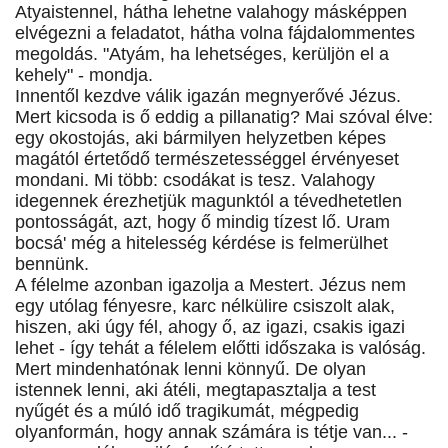
Atyaistennel, hátha lehetne valahogy másképpen
elvégezni a feladatot, hátha volna fájdalommentes
megoldás. "Atyám, ha lehetséges, kerüljön el a
kehely" - mondja.
Innentől kezdve válik igazán megnyerővé Jézus.
Mert kicsoda is ő eddig a pillanatig? Mai szóval élve:
egy okostojás, aki bármilyen helyzetben képes
magától értetődő természetességgel érvényeset
mondani. Mi több: csodákat is tesz. Valahogy
idegennek érezhetjük magunktól a tévedhetetlen
pontosságát, azt, hogy ő mindig tízest lő. Uram
bocsá' még a hitelesség kérdése is felmerülhet
bennünk.
A félelme azonban igazolja a Mestert. Jézus nem
egy utólag fényesre, karc nélkülire csiszolt alak,
hiszen, aki úgy fél, ahogy ő, az igazi, csakis igazi
lehet - így tehát a félelem előtti időszaka is valóság.
Mert mindenhatónak lenni könnyű. De olyan
istennek lenni, aki átéli, megtapasztalja a test
nyűgét és a múló idő tragikumát, mégpedig
olyanformán, hogy annak számára is tétje van... -