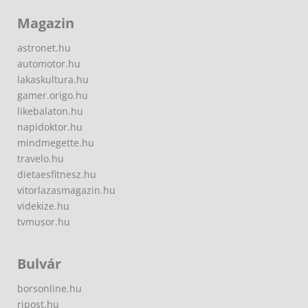
Magazin
astronet.hu
automotor.hu
lakaskultura.hu
gamer.origo.hu
likebalaton.hu
napidoktor.hu
mindmegette.hu
travelo.hu
dietaesfitnesz.hu
vitorlazasmagazin.hu
videkize.hu
tvmusor.hu
Bulvár
borsonline.hu
ripost.hu