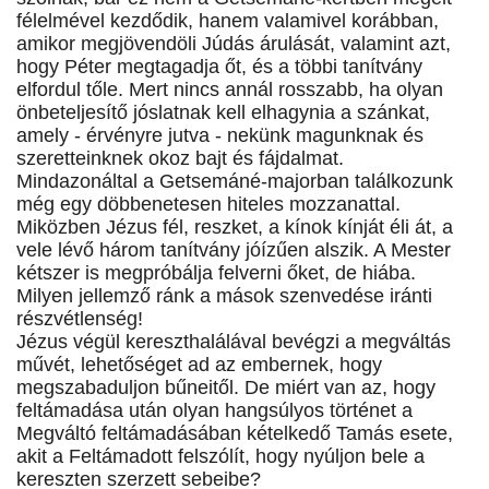
félelmével kezdődik, hanem valamivel korábban,
amikor megjövendöli Júdás árulását, valamint azt,
hogy Péter megtagadja őt, és a többi tanítvány
elfordul tőle. Mert nincs annál rosszabb, ha olyan
önbeteljesítő jóslatnak kell elhagynia a szánkat,
amely - érvényre jutva - nekünk magunknak és
szeretteinknek okoz bajt és fájdalmat.
Mindazonáltal a Getsemáné-majorban találkozunk
még egy döbbenetesen hiteles mozzanattal.
Miközben Jézus fél, reszket, a kínok kínját éli át, a
vele lévő három tanítvány jóízűen alszik. A Mester
kétszer is megpróbálja felverni őket, de hiába.
Milyen jellemző ránk a mások szenvedése iránti
részvétlenség!
Jézus végül kereszthalálával bevégzi a megváltás
művét, lehetőséget ad az embernek, hogy
megszabaduljon bűneitől. De miért van az, hogy
feltámadása után olyan hangsúlyos történet a
Megváltó feltámadásában kételkedő Tamás esete,
akit a Feltámadott felszólít, hogy nyúljon bele a
kereszten szerzett sebeibe?