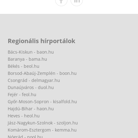
Regionális hírportálok
Bács-Kiskun - baon.hu
Baranya - bama.hu
Békés - beol.hu
Borsod-Abaúj-Zemplén - boon.hu
Csongrád - delmagyar.hu
Dunaújváros - duol.hu
Fejér - feol.hu
Győr-Moson-Sopron - kisalfold.hu
Hajdú-Bihar - haon.hu
Heves - heol.hu
Jász-Nagykun-Szolnok - szoljon.hu
Komárom-Esztergom - kemma.hu
Nógrád - nool.hu