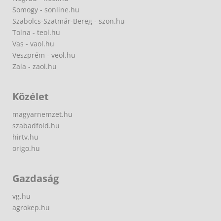
Somogy - sonline.hu
Szabolcs-Szatmár-Bereg - szon.hu
Tolna - teol.hu
Vas - vaol.hu
Veszprém - veol.hu
Zala - zaol.hu
Közélet
magyarnemzet.hu
szabadfold.hu
hirtv.hu
origo.hu
Gazdaság
vg.hu
agrokep.hu