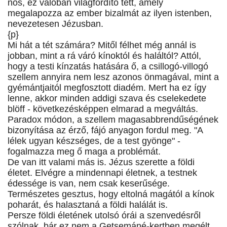
nos, ez valóban világfordító tett, amely
megalapozza az ember bizalmát az ilyen istenben,
nevezetesen Jézusban.
{p}
Mi hát a tét számára? Mitől félhet még annál is
jobban, mint a rá váró kínoktól és haláltól? Attól,
hogy a testi kínzatás hatására ő, a csillogó-villogó
szellem annyira nem lesz azonos önmagával, mint a
gyémántjaitól megfosztott diadém. Mert ha ez így
lenne, akkor minden addigi szava és cselekedete
blöff - következésképpen elmarad a megváltás.
Paradox módon, a szellem magasabbrendűségének
bizonyítása az érző, fájó anyagon fordul meg. "A
lélek ugyan készséges, de a test gyönge" -
fogalmazza meg ő maga a problémát.
De van itt valami más is. Jézus szerette a földi
életet. Elvégre a mindennapi életnek, a testnek
édessége is van, nem csak keserűsége.
Természetes gesztus, hogy eltolná magától a kínok
poharát, és halasztaná a földi halálát is.
Persze földi életének utolsó órái a szenvedésről
szólnak, bár ez nem a Getsemáné-kertben megélt