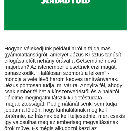
Hogyan vélekedjünk például arról a fájdalmas
gyámolatlanságról, amelyet Jézus Krisztus tanúsít
elfogása előtt néhány órával a Getsemáné nevű
majorban? Az istenember elesettnek érzi magát,
panaszkodik. "Halálosan szomorú a lelkem" -
mondja a vele lévő három kedves tanítványának.
Jézus pontosan tudja, mi vár rá. Annyira fél, ahogy
csak ember félhet a kínszenvedéstől és a haláltól.
Félelme megingatni látszik küldetéstudata
magabiztosságát. Pedig nálánál senki sem tudja
jobban a földön, hogy kínhalálának meg kell
történnie, az Írásnak be kell teljesednie, mert csakis
így valósulhat meg az emberiség megváltásának
örök műve. És mégis alkudozni kezd az