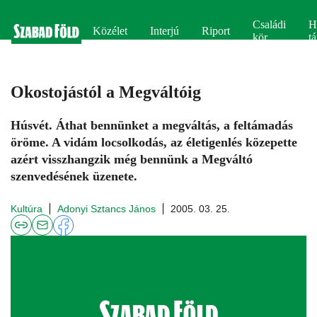
Családi
H
Közélet
Interjú
Riport
kör
tá
Okostojástól a Megváltóig
Húsvét. Áthat bennünket a megváltás, a feltámadás
öröme. A vidám locsolkodás, az életigenlés közepette
azért visszhangzik még bennünk a Megváltó
szenvedésének üzenete.
Kultúra
Adonyi Sztancs János
2005. 03. 25.