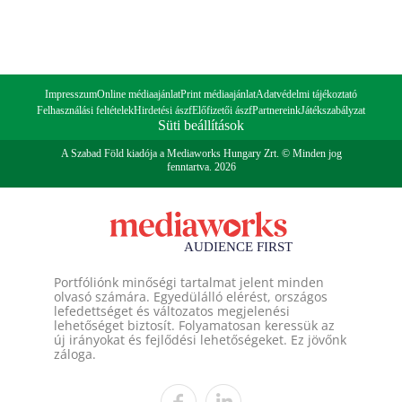
Impresszum
Online médiaajánlat
Print médiaajánlat
Adatvédelmi tájékoztató
Felhasználási feltételek
Hirdetési ászf
Előfizetői ászf
Partnereink
Játékszabályzat
Süti beállítások
A Szabad Föld kiadója a Mediaworks Hungary Zrt. © Minden jog
fenntartva. 2026
Portfóliónk minőségi tartalmat jelent minden
olvasó számára. Egyedülálló elérést, országos
lefedettséget és változatos megjelenési
lehetőséget biztosít. Folyamatosan keressük az
új irányokat és fejlődési lehetőségeket. Ez jövőnk
záloga.