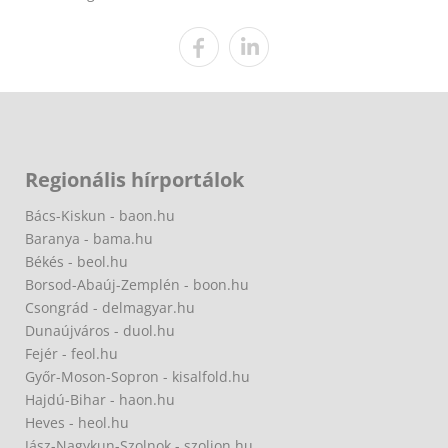
Regionális hírportálok
Bács-Kiskun - baon.hu
Baranya - bama.hu
Békés - beol.hu
Borsod-Abaúj-Zemplén - boon.hu
Csongrád - delmagyar.hu
Dunaújváros - duol.hu
Fejér - feol.hu
Győr-Moson-Sopron - kisalfold.hu
Hajdú-Bihar - haon.hu
Heves - heol.hu
Jász-Nagykun-Szolnok - szoljon.hu