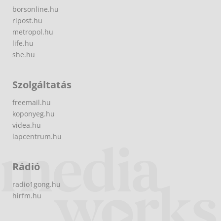
borsonline.hu
ripost.hu
metropol.hu
life.hu
she.hu
Szolgáltatás
freemail.hu
koponyeg.hu
videa.hu
lapcentrum.hu
Rádió
radio1gong.hu
hirfm.hu