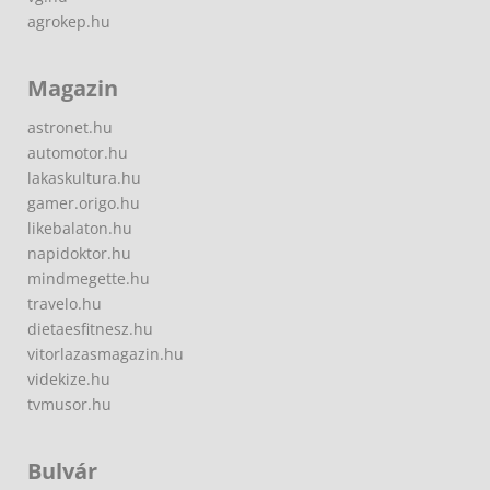
agrokep.hu
Magazin
astronet.hu
automotor.hu
lakaskultura.hu
gamer.origo.hu
likebalaton.hu
napidoktor.hu
mindmegette.hu
travelo.hu
dietaesfitnesz.hu
vitorlazasmagazin.hu
videkize.hu
tvmusor.hu
Bulvár