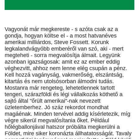
Vagyonát már megkereste - s azóta csak az a
gondja, hogyan költse el - a most hatvanéves
amerikai milliárdos, Steve Fossett. Korunk
legkalandvágyóbb emberéről van szó, aki - mert
megteheti - sorra megvalósítja álmait. Legyünk
azonban igazságosak: amit ez az ember eddig
véghezvitt, ahhoz nem lenne elég csupán a pénz.
Kell hozzá vagányság, vakmerőség, elszántság,
kitartás és nem utolsósorban álmodni tudás.
Mostanra már rengeteg, lehetetlennek tartott
tengeri, szárazföldi és légi vállalkozás köthető a
sajtó által "őrült amerikai"-nak nevezett
üzletemberhez. Jó száz rekordot mondhat
magáénak. Minden tervével addig kísérletezik, míg
végre sikerül megvalósítania őket. Például
hőlégballonjával hatszor próbálta megkerülni a
Földet, mire siker koronázta állhatatosságát. Tavaly