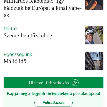
Milliárdos feketepiac: Így
hálózták be Európát a kínai vape-
ek
Portré
Szemeiben tűz lobog
Egészségünk
Málló idő
Hírlevél feliratkozás
Kapja meg a legjobb történeteket a postaládájába!
Feliratkozás