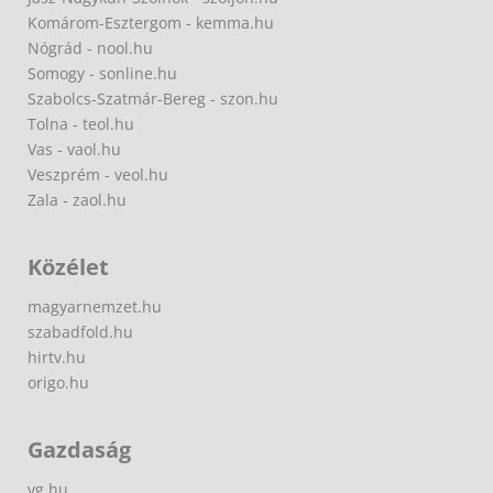
Komárom-Esztergom - kemma.hu
Nógrád - nool.hu
Somogy - sonline.hu
Szabolcs-Szatmár-Bereg - szon.hu
Tolna - teol.hu
Vas - vaol.hu
Veszprém - veol.hu
Zala - zaol.hu
Közélet
magyarnemzet.hu
szabadfold.hu
hirtv.hu
origo.hu
Gazdaság
vg.hu