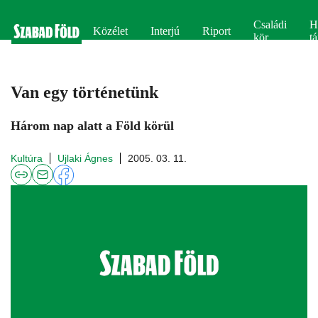
Családi
H
Közélet
Interjú
Riport
kör
tá
Van egy történetünk
Három nap alatt a Föld körül
Kultúra
Ujlaki Ágnes
2005. 03. 11.