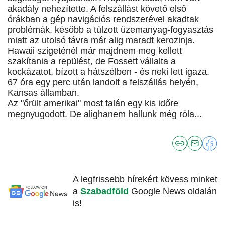
akadály nehezítette. A felszállást követő első
órákban a gép navigációs rendszerével akadtak
problémák, később a túlzott üzemanyag-fogyasztás
miatt az utolsó távra már alig maradt kerozinja.
Hawaii szigeténél már majdnem meg kellett
szakítania a repülést, de Fossett vállalta a
kockázatot, bízott a hátszélben - és neki lett igaza,
67 óra egy perc után landolt a felszállás helyén,
Kansas államban.
Az "őrült amerikai" most talán egy kis időre
megnyugodott. De alighanem hallunk még róla...
A legfrissebb hírekért kövess minket
a
Szabadföld
Google News oldalán
is!