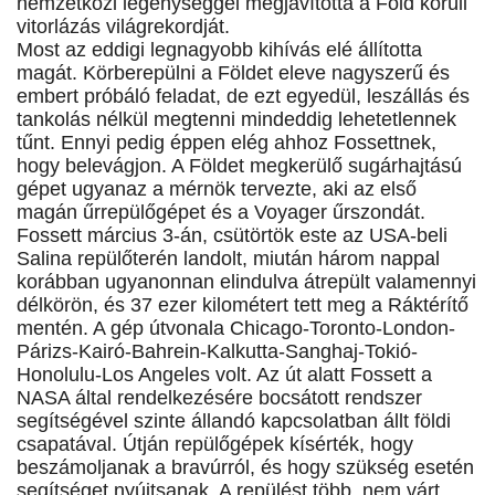
nemzetközi legénységgel megjavította a Föld körüli
vitorlázás világrekordját.
Most az eddigi legnagyobb kihívás elé állította
magát. Körberepülni a Földet eleve nagyszerű és
embert próbáló feladat, de ezt egyedül, leszállás és
tankolás nélkül megtenni mindeddig lehetetlennek
tűnt. Ennyi pedig éppen elég ahhoz Fossettnek,
hogy belevágjon. A Földet megkerülő sugárhajtású
gépet ugyanaz a mérnök tervezte, aki az első
magán űrrepülőgépet és a Voyager űrszondát.
Fossett március 3-án, csütörtök este az USA-beli
Salina repülőterén landolt, miután három nappal
korábban ugyanonnan elindulva átrepült valamennyi
délkörön, és 37 ezer kilométert tett meg a Ráktérítő
mentén. A gép útvonala Chicago-Toronto-London-
Párizs-Kairó-Bahrein-Kalkutta-Sanghaj-Tokió-
Honolulu-Los Angeles volt. Az út alatt Fossett a
NASA által rendelkezésére bocsátott rendszer
segítségével szinte állandó kapcsolatban állt földi
csapatával. Útján repülőgépek kísérték, hogy
beszámoljanak a bravúrról, és hogy szükség esetén
segítséget nyújtsanak. A repülést több, nem várt