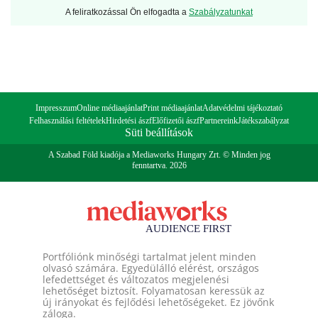
A feliratkozással Ön elfogadta a
Szabályzatunkat
Impresszum
Online médiaajánlat
Print médiaajánlat
Adatvédelmi tájékoztató
Felhasználási feltételek
Hirdetési ászf
Előfizetői ászf
Partnereink
Játékszabályzat
Süti beállítások
A Szabad Föld kiadója a Mediaworks Hungary Zrt. © Minden jog
fenntartva. 2026
Portfóliónk minőségi tartalmat jelent minden
olvasó számára. Egyedülálló elérést, országos
lefedettséget és változatos megjelenési
lehetőséget biztosít. Folyamatosan keressük az
új irányokat és fejlődési lehetőségeket. Ez jövőnk
záloga.