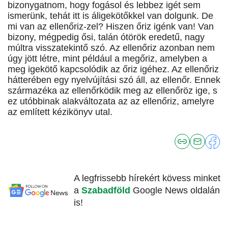
bizonygatnom, hogy fogásol és lebbez igét sem
ismerünk, tehát itt is áligekötőkkel van dolgunk. De
mi van az ellenőriz-zel? Hiszen őriz igénk van! Van
bizony, mégpedig ősi, talán ótörök eredetű, nagy
múltra visszatekintő szó. Az ellenőriz azonban nem
úgy jött létre, mint például a megőriz, amelyben a
meg igekötő kapcsolódik az őriz igéhez. Az ellenőriz
hátterében egy nyelvújítási szó áll, az ellenőr. Ennek
származéka az ellenőrködik meg az ellenőröz ige, s
ez utóbbinak alakváltozata az az ellenőriz, amelyre
az említett kézikönyv utal.
A legfrissebb hírekért kövess minket
a
Szabadföld
Google News oldalán
is!