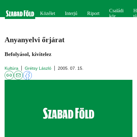
Családi
H
Közélet
Interjú
Riport
kör
tá
Anyanyelvi őrjárat
Befolyásol, kivitelez
Kultúra
Grétsy László
2005. 07. 15.