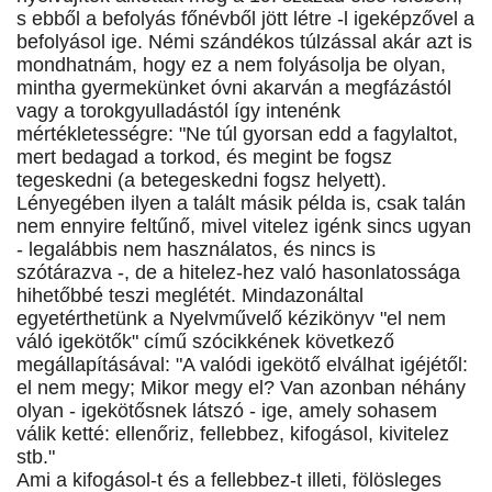
s ebből a befolyás főnévből jött létre -l igeképzővel a
befolyásol ige. Némi szándékos túlzással akár azt is
mondhatnám, hogy ez a nem folyásolja be olyan,
mintha gyermekünket óvni akarván a megfázástól
vagy a torokgyulladástól így intenénk
mértékletességre: "Ne túl gyorsan edd a fagylaltot,
mert bedagad a torkod, és megint be fogsz
tegeskedni (a betegeskedni fogsz helyett).
Lényegében ilyen a talált másik példa is, csak talán
nem ennyire feltűnő, mivel vitelez igénk sincs ugyan
- legalábbis nem használatos, és nincs is
szótárazva -, de a hitelez-hez való hasonlatossága
hihetőbbé teszi meglétét. Mindazonáltal
egyetérthetünk a Nyelvművelő kézikönyv "el nem
váló igekötők" című szócikkének következő
megállapításával: "A valódi igekötő elválhat igéjétől:
el nem megy; Mikor megy el? Van azonban néhány
olyan - igekötősnek látszó - ige, amely sohasem
válik ketté: ellenőriz, fellebbez, kifogásol, kivitelez
stb."
Ami a kifogásol-t és a fellebbez-t illeti, fölösleges