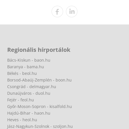
Regionális hírportálok
Bács-Kiskun - baon.hu
Baranya - bama.hu
Békés - beol.hu
Borsod-Abaúj-Zemplén - boon.hu
Csongrád - delmagyar.hu
Dunaújváros - duol.hu
Fejér - feol.hu
Győr-Moson-Sopron - kisalfold.hu
Hajdú-Bihar - haon.hu
Heves - heol.hu
Jász-Nagykun-Szolnok - szoljon.hu