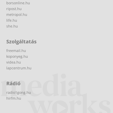
borsonline.hu
ripost.hu
metropol.hu
life.hu
she.hu
Szolgáltatás
freemail.hu
koponyeg.hu
videa.hu
lapcentrum.hu
Rádió
radio1gong.hu
hirfm.hu