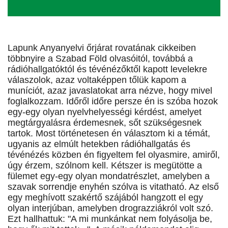
Lapunk Anyanyelvi őrjárat rovatának cikkeiben
többnyire a Szabad Föld olvasóitól, továbbá a
rádióhallgatóktól és tévénézőktől kapott levelekre
válaszolok, azaz voltaképpen tőlük kapom a
muníciót, azaz javaslatokat arra nézve, hogy mivel
foglalkozzam. Időről időre persze én is szóba hozok
egy-egy olyan nyelvhelyességi kérdést, amelyet
megtárgyalásra érdemesnek, sőt szükségesnek
tartok. Most történetesen én választom ki a témát,
ugyanis az elmúlt hetekben rádióhallgatás és
tévénézés közben én figyeltem fel olyasmire, amiről,
úgy érzem, szólnom kell. Kétszer is megütötte a
fülemet egy-egy olyan mondatrészlet, amelyben a
szavak sorrendje enyhén szólva is vitatható. Az első
egy meghívott szakértő szájából hangzott el egy
olyan interjúban, amelyben drograzziákról volt szó.
Ezt hallhattuk: "A mi munkánkat nem folyásolja be,