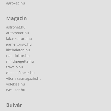
agrokep.hu
Magazin
astronet.hu
automotor.hu
lakaskultura.hu
gamer.origo.hu
likebalaton.hu
napidoktor.hu
mindmegette.hu
travelo.hu
dietaesfitnesz.hu
vitorlazasmagazin.hu
videkize.hu
tvmusor.hu
Bulvár