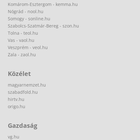
Komárom-Esztergom - kemma.hu
Nógrád - nool.hu
Somogy - sonline.hu
Szabolcs-Szatmár-Bereg - szon.hu
Tolna - teol.hu
Vas - vaol.hu
Veszprém - veol.hu
Zala - zaol.hu
Közélet
magyarnemzet.hu
szabadfold.hu
hirtv.hu
origo.hu
Gazdaság
vg.hu