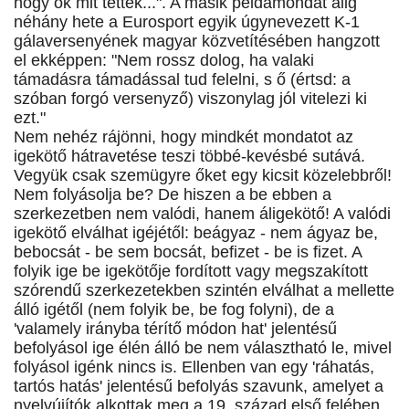
hogy ők mit tettek...". A másik példamondat alig
néhány hete a Eurosport egyik úgynevezett K-1
gálaversenyének magyar közvetítésében hangzott
el ekképpen: "Nem rossz dolog, ha valaki
támadásra támadással tud felelni, s ő (értsd: a
szóban forgó versenyző) viszonylag jól vitelezi ki
ezt."
Nem nehéz rájönni, hogy mindkét mondatot az
igekötő hátravetése teszi többé-kevésbé sutává.
Vegyük csak szemügyre őket egy kicsit közelebbről!
Nem folyásolja be? De hiszen a be ebben a
szerkezetben nem valódi, hanem áligekötő! A valódi
igekötő elválhat igéjétől: beágyaz - nem ágyaz be,
bebocsát - be sem bocsát, befizet - be is fizet. A
folyik ige be igekötője fordított vagy megszakított
szórendű szerkezetekben szintén elválhat a mellette
álló igétől (nem folyik be, be fog folyni), de a
'valamely irányba térítő módon hat' jelentésű
befolyásol ige élén álló be nem választható le, mivel
folyásol igénk nincs is. Ellenben van egy 'ráhatás,
tartós hatás' jelentésű befolyás szavunk, amelyet a
nyelvújítók alkottak meg a 19. század első felében,