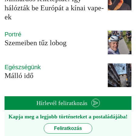
hálózták be Európát a kínai vape-
ek
Portré
Szemeiben tűz lobog
Egészségünk
Málló idő
Hírlevél feliratkozás
Kapja meg a legjobb történeteket a postaládájába!
Feliratkozás