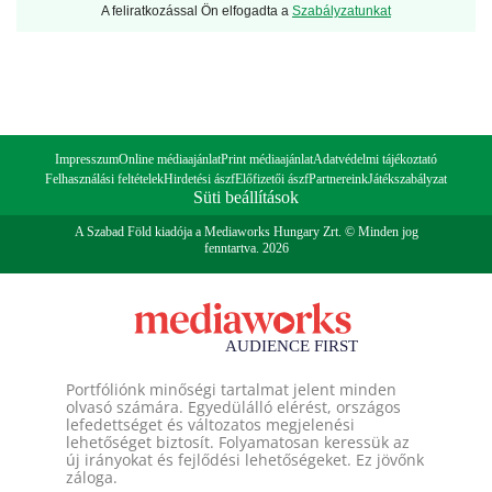
A feliratkozással Ön elfogadta a
Szabályzatunkat
Impresszum
Online médiaajánlat
Print médiaajánlat
Adatvédelmi tájékoztató
Felhasználási feltételek
Hirdetési ászf
Előfizetői ászf
Partnereink
Játékszabályzat
Süti beállítások
A Szabad Föld kiadója a Mediaworks Hungary Zrt. © Minden jog
fenntartva. 2026
Portfóliónk minőségi tartalmat jelent minden
olvasó számára. Egyedülálló elérést, országos
lefedettséget és változatos megjelenési
lehetőséget biztosít. Folyamatosan keressük az
új irányokat és fejlődési lehetőségeket. Ez jövőnk
záloga.